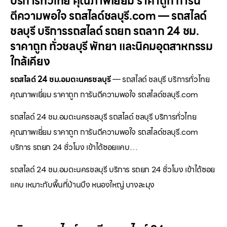
บริการทั่วไทย คุณภาพเยี่ยม ราคาถูก การัน
ตีความพอใจ รถสไลด์ชลบุรี.com — รถสไลด์
ชลบุรี บริการรถสไลด์ รถยก รถลาก 24 ชม.
ราคาถูก ทั่วชลบุรี พัทยา และนิคมอุตสาหกรรม
ใกล้เคียง
รถสไลด์ 24 ชม.อมตะนครชลบุรี
— รถสไลด์ ชลบุรี บริการทั่วไทย
คุณภาพเยี่ยม ราคาถูก การันตีความพอใจ รถสไลด์ชลบุรี.com
รถสไลด์ 24 ชม.อมตะนครชลบุรี รถสไลด์ ชลบุรี บริการทั่วไทย
คุณภาพเยี่ยม ราคาถูก การันตีความพอใจ รถสไลด์ชลบุรี.com
บริการ รถยก 24 ชั่วโมง เข้าได้ซอยแคบ…
รถสไลด์ 24 ชม.อมตะนครชลบุรี บริการ รถยก 24 ชั่วโมง เข้าได้ซอย
แคบ เหมาะกับพื้นที่บ้านบึง หนองใหญ่ บางละมุง