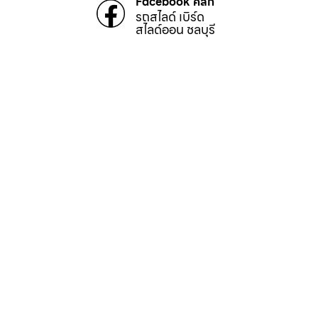
Facebook คลิก
รถสไลด์ เบิร์ด
สไลด์ออน ชลบุรี