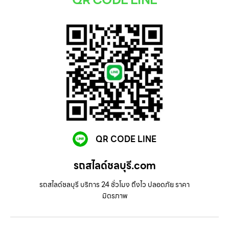
QR CODE LINE
QR CODE LINE
รถสไลด์ชลบุรี.com
รถสไลด์ชลบุรี บริการ 24 ชั่วโมง ถึงไว ปลอดภัย ราคา
มิตรภาพ