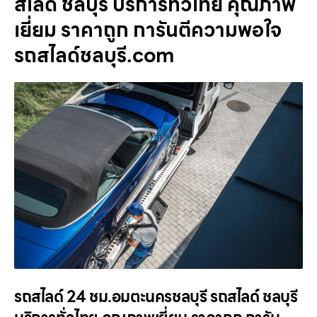
สไลด์ ชลบุรี บริการทั่วไทย คุณภาพ
เยี่ยม ราคาถูก การันตีความพอใจ
รถสไลด์ชลบุรี.com
รถสไลด์ 24 ชม.อมตะนครชลบุรี รถสไลด์ ชลบุรี