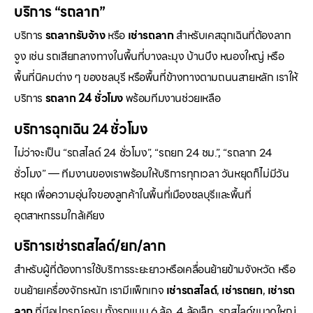
บริการ “รถลาก”
บริการ
รถลากรับจ้าง
หรือ
เช่ารถลาก
สำหรับเคสฉุกเฉินที่ต้องลาก
จูง เช่น รถเสียกลางทางในพื้นที่บางละมุง บ้านบึง หนองใหญ่ หรือ
พื้นที่นิคมต่าง ๆ ของชลบุรี หรือพื้นที่ข้างทางตามถนนสายหลัก เราให้
บริการ
รถลาก 24 ชั่วโมง
พร้อมทีมงานช่วยเหลือ
บริการฉุกเฉิน 24 ชั่วโมง
ไม่ว่าจะเป็น “รถสไลด์ 24 ชั่วโมง”, “รถยก 24 ชม.”, “รถลาก 24
ชั่วโมง” — ทีมงานของเราพร้อมให้บริการทุกเวลา วันหยุดก็ไม่มีวัน
หยุด เพื่อความอุ่นใจของลูกค้าในพื้นที่เมืองชลบุรีและพื้นที่
อุตสาหกรรมใกล้เคียง
บริการเช่ารถสไลด์/ยก/ลาก
สำหรับผู้ที่ต้องการใช้บริการระยะยาวหรือเคลื่อนย้ายข้ามจังหวัด หรือ
ขนย้ายเครื่องจักรหนัก เรามีแพ็กเกจ
เช่ารถสไลด์
,
เช่ารถยก
,
เช่ารถ
ลาก
ที่มีอุปกรณ์ครบ ทั้งรถแบบ 6 ล้อ, 4 ล้อเล็ก, รถสไลด์ขนาดใหญ่