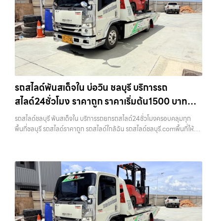
รถสไลด์พันสเด็จใน บ่อวิน ชลบุรี บริการรถ
สไลด์24ชั่วโมง ราคาถูก ราคาเริ่มต้น1500 บาท
0611483322
รถสไลด์ชลบุรี พันสเด็จใน บริการรถยกรถสไลด์24ชั่วโมงครอบคลุมทุก
พื้นที่ชลบุรี รถสไลด์ราคาถูก รถสไลด์ใกล้ฉัน รถสไลด์ชลบุรี.comพื้นที่ให้
บริการ: รวดเร็ว ครอบคลุมทั่วทั้งจังหวัดไม่ว่าคุณจะอยู่ที่ไหน เราพร้…