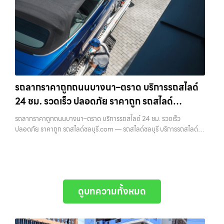
รถลากราคาถูกถนนบางนา–ตราด บริการรถสไลด์
24 ชม. รวดเร็ว ปลอดภัย ราคาถูก รถสไลด์
ชลบุรี.com
รถลากราคาถูกถนนบางนา–ตราด บริการรถสไลด์ 24 ชม. รวดเร็ว
ปลอดภัย ราคาถูก รถสไลด์ชลบุรี.com — รถสไลด์ชลบุรี บริการรถสไลด์
รถยก รถลาก 24 ชม. ราคาถูก ทั่วชลบุรี พัทยา และนิคมอุตสาหกรรมใกล้
เคียง รถลากราคาถู…
ดูบทความทั้งหมด