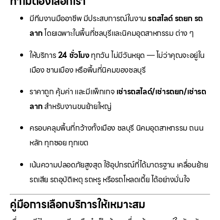
ทำไมต้องเลือกเรา
มีทีมงานมืออาชีพ มีประสบการณ์ในงาน
รถสไลด์ รถยก รถ
ลาก
โดยเฉพาะในพื้นที่ชลบุรีและนิคมอุตสาหกรรม ต่าง ๆ
ให้บริการ
24 ชั่วโมง
ทุกวัน ไม่มีวันหยุด — ไม่ว่าคุณจะอยู่ใน
เมือง ชานเมือง หรือพื้นที่นิคมของชลบุรี
ราคาถูก คุ้มค่า และมีแพ็กเกจ
เช่ารถสไลด์/เช่ารถยก/เช่ารถ
ลาก
สำหรับงานขนย้ายใหญ่
ครอบคลุมพื้นที่กว้างทั้งเมือง ชลบุรี นิคมอุตสาหกรรม ถนน
หลัก ทุกซอย ทุกเขต
เน้นความปลอดภัยสูงสุด ใช้อุปกรณ์ที่ได้มาตรฐาน เคลื่อนย้าย
รถเสีย รถอุบัติเหตุ รถหรู หรือรถโหลดเตี้ย ได้อย่างมั่นใจ
คู่มือการเลือกบริการให้เหมาะสม