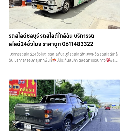
รถสไลด์ชลบุรี รถสไลด์ใกล้ฉัน บริการรถ
สไลด์24ชั่วโมง ราคาถูก 0611483322
บริการรถสไลด์24ชั่วโมง รถสไลด์ชลบุรี รถสไลด์ข้ามจังหวัด รถสไลด์ใกล้
ฉัน บริการครอบคลุมทุกพื้นที่
มีประกันสินค้า ตลอดการเดินทาง
#รถ
สไลด์ชลบุรี#รถสไลด์ระยอง#รถสไลด์บ่อวิน#รถสไลด์พัทยา#รถสไลด์
บางละมุง#ร…