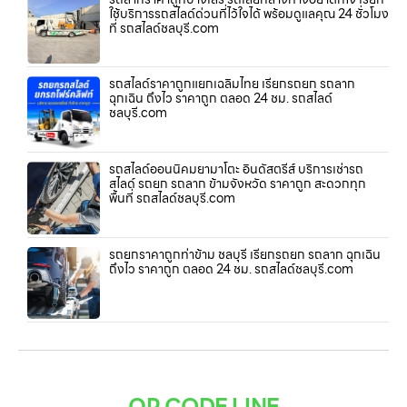
ใช้บริการรถสไลด์ด่วนที่ไว้ใจได้ พร้อมดูแลคุณ 24 ชั่วโมง
ที่ รถสไลด์ชลบุรี.com
รถสไลด์ราคาถูกแยกเฉลิมไทย เรียกรถยก รถลาก
ฉุกเฉิน ถึงไว ราคาถูก ตลอด 24 ชม. รถสไลด์
ชลบุรี.com
รถสไลด์ออนนิคมยามาโตะ อินดัสตรีส์ บริการเช่ารถ
สไลด์ รถยก รถลาก ข้ามจังหวัด ราคาถูก สะดวกทุก
พื้นที่ รถสไลด์ชลบุรี.com
รถยกราคาถูกท่าข้าม ชลบุรี เรียกรถยก รถลาก ฉุกเฉิน
ถึงไว ราคาถูก ตลอด 24 ชม. รถสไลด์ชลบุรี.com