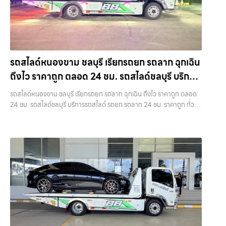
รถสไลด์หนองขาม ชลบุรี เรียกรถยก รถลาก ฉุกเฉิน
ถึงไว ราคาถูก ตลอด 24 ชม. รถสไลด์ชลบุรี บริการ
รถสไลด์ รถยก รถลาก 24 ชม. ราคาถูก ทั่วชลบุรี
รถสไลด์หนองขาม ชลบุรี เรียกรถยก รถลาก ฉุกเฉิน ถึงไว ราคาถูก ตลอด
0611483322
24 ชม. รถสไลด์ชลบุรี บริการรถสไลด์ รถยก รถลาก 24 ชม. ราคาถูก ทั่ว
ชลบุรี พัทยา และนิคมอุตสาหกรรมใกล้เคียง
0611483322 เบิร์ด
0659240622 ล…