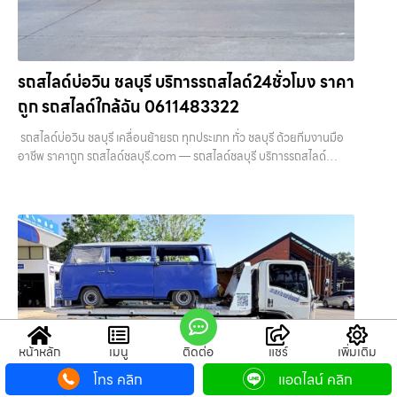
รถสไลด์บ่อวิน ชลบุรี บริการรถสไลด์24ชั่วโมง ราคา
ถูก รถสไลด์ใกล้ฉัน 0611483322
รถสไลด์บ่อวิน ชลบุรี เคลื่อนย้ายรถ ทุกประเภท ทั่ว ชลบุรี ด้วยทีมงานมือ
อาชีพ ราคาถูก รถสไลด์ชลบุรี.com — รถสไลด์ชลบุรี บริการรถสไลด์
รถยก รถลาก 24 ชม. ราคาถูก ทั่วชลบุรี พัทยา บางแสน และนิคม
อุตสาหกรรม…
หน้าหลัก
เมนู
ติดต่อ
แชร์
เพิ่มเติม
โทร คลิก
แอดไลน์ คลิก