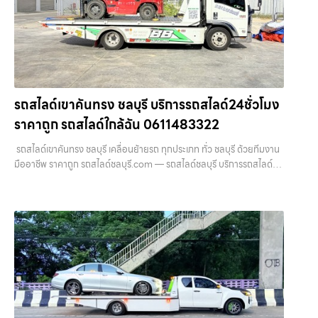
รถสไลด์เขาคันทรง ชลบุรี บริการรถสไลด์24ชั่วโมง
ราคาถูก รถสไลด์ใกล้ฉัน 0611483322
รถสไลด์เขาคันทรง ชลบุรี เคลื่อนย้ายรถ ทุกประเภท ทั่ว ชลบุรี ด้วยทีมงาน
มืออาชีพ ราคาถูก รถสไลด์ชลบุรี.com — รถสไลด์ชลบุรี บริการรถสไลด์
รถยก รถลาก 24 ชม. ราคาถูก ทั่วชลบุรี พัทยา บางแสน และนิคมอุตสาห
ก…