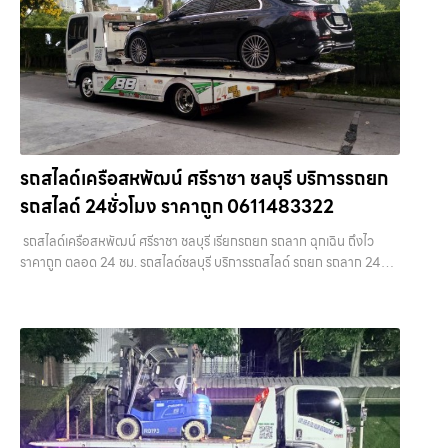
รถสไลด์เครือสหพัฒน์ ศรีราชา ชลบุรี บริการรถยก
รถสไลด์ 24ชั่วโมง ราคาถูก 0611483322
รถสไลด์เครือสหพัฒน์ ศรีราชา ชลบุรี เรียกรถยก รถลาก ฉุกเฉิน ถึงไว
ราคาถูก ตลอด 24 ชม. รถสไลด์ชลบุรี บริการรถสไลด์ รถยก รถลาก 24
ชม. ราคาถูก ทั่วชลบุรี พัทยา และนิคมอุตสาหกรรมใกล้เคียง
0611483322 เบิร์…