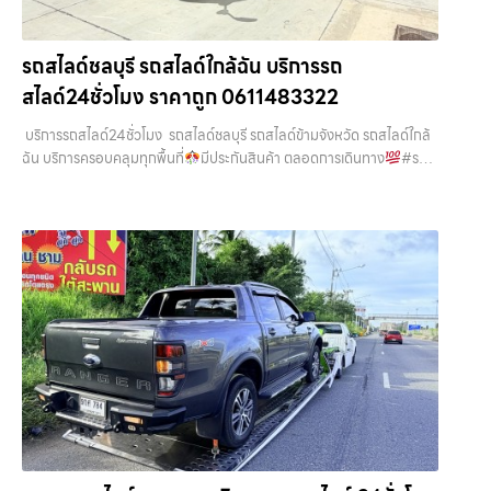
รถสไลด์ชลบุรี รถสไลด์ใกล้ฉัน บริการรถ
สไลด์24ชั่วโมง ราคาถูก 0611483322
บริการรถสไลด์24ชั่วโมง รถสไลด์ชลบุรี รถสไลด์ข้ามจังหวัด รถสไลด์ใกล้
ฉัน บริการครอบคลุมทุกพื้นที่
มีประกันสินค้า ตลอดการเดินทาง
#รถ
สไลด์ชลบุรี#รถสไลด์ระยอง#รถสไลด์บ่อวิน#รถสไลด์พัทยา#รถสไลด์
บางละมุง#ร…