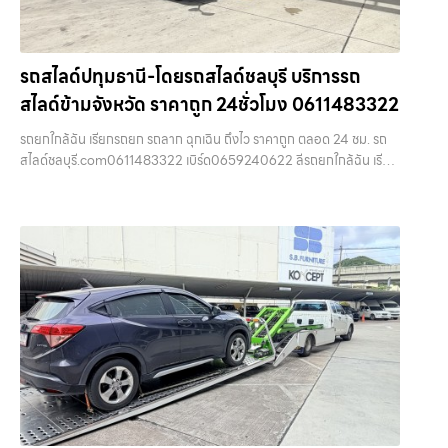
รถสไลด์ปทุมธานี-โดยรถสไลด์ชลบุรี บริการรถ
สไลด์ข้ามจังหวัด ราคาถูก 24ชั่วโมง 0611483322
รถยกใกล้ฉัน เรียกรถยก รถลาก ฉุกเฉิน ถึงไว ราคาถูก ตลอด 24 ชม. รถ
สไลด์ชลบุรี.com0611483322 เบิร์ด0659240622 ลีรถยกใกล้ฉัน เรียก
รถยก รถลาก ฉุกเฉิน ถึงไว ราคาถูก ตลอด 24 ชม. รถสไลด์ชลบุรี.com —
รถสไลด์ชล…