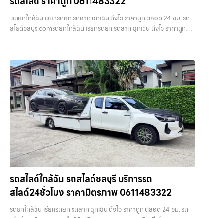
รถสไลด์ ราคาถูก 0611483322
รถยกใกล้ฉัน เรียกรถยก รถลาก ฉุกเฉิน ถึงไว ราคาถูก ตลอด 24 ชม. รถ
สไลด์ชลบุรี.comรถยกใกล้ฉัน เรียกรถยก รถลาก ฉุกเฉิน ถึงไว ราคาถูก
ตลอด 24 ชม. รถสไลด์ชลบุรี.com — รถสไลด์ชลบุรี บริการรถสไลด์ รถยก
รถลาก…
รถสไลด์ใกล้ฉัน รถสไลด์ชลบุรี บริการรถ
สไลด์24ชั่วโมง ราคามิตรภาพ 0611483322
รถยกใกล้ฉัน เรียกรถยก รถลาก ฉุกเฉิน ถึงไว ราคาถูก ตลอด 24 ชม. รถ