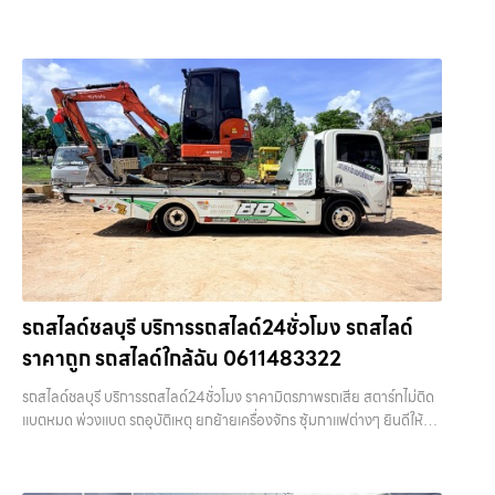
สไลด์ รถยก รถลาก 24 ชม. ราคาถูก ทั่วชลบุรี พัทยา และนิคมอุตสาหกรรม
ใกล้เคีย…
รถสไลด์ชลบุรี บริการรถสไลด์24ชั่วโมง รถสไลด์
ราคาถูก รถสไลด์ใกล้ฉัน 0611483322
รถสไลด์ชลบุรี บริการรถสไลด์24ชั่วโมง ราคามิตรภาพรถเสีย สตาร์ทไม่ติด
แบตหมด พ่วงแบต รถอุบัติเหตุ ยกย้ายเครื่องจักร ซุ้มกาแฟต่างๆ ยินดีให้
บริการ
0611483322 เบิร์ด
0659240622 ลี #ช่วยเหลือฉุกเฉิน
#รถสไล…