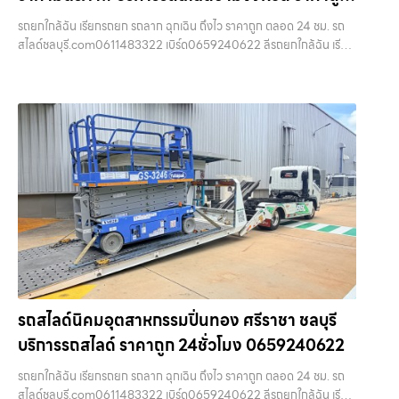
0611483322
รถยกใกล้ฉัน เรียกรถยก รถลาก ฉุกเฉิน ถึงไว ราคาถูก ตลอด 24 ชม. รถ
สไลด์ชลบุรี.com0611483322 เบิร์ด0659240622 ลีรถยกใกล้ฉัน เรียก
รถยก รถลาก ฉุกเฉิน ถึงไว ราคาถูก ตลอด 24 ชม. รถสไลด์ชลบุรี.com —
รถสไลด์ชล…
รถสไลด์นิคมอุตสาหกรรมปิ่นทอง ศรีราชา ชลบุรี
บริการรถสไลด์ ราคาถูก 24ชั่วโมง 0659240622
รถยกใกล้ฉัน เรียกรถยก รถลาก ฉุกเฉิน ถึงไว ราคาถูก ตลอด 24 ชม. รถ
สไลด์ชลบุรี.com0611483322 เบิร์ด0659240622 ลีรถยกใกล้ฉัน เรียก