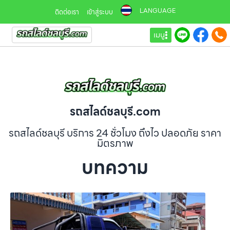
LANGUAGE
ติดต่อเรา
เข้าสู่ระบบ
เมนู
รถสไลด์ชลบุรี.com
รถสไลด์ชลบุรี บริการ 24 ชั่วโมง ถึงไว ปลอดภัย ราคา
มิตรภาพ
บทความ