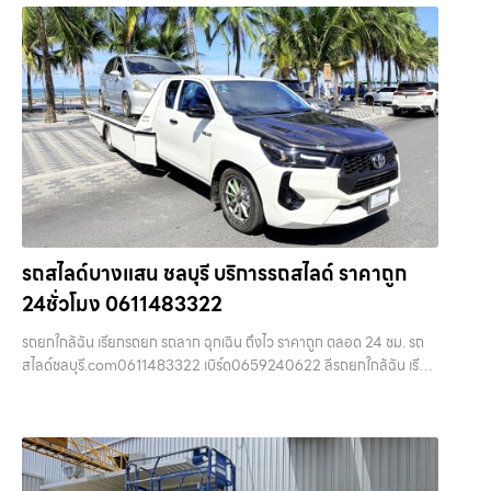
รถสไลด์บางแสน ชลบุรี บริการรถสไลด์ ราคาถูก
24ชั่วโมง 0611483322
รถยกใกล้ฉัน เรียกรถยก รถลาก ฉุกเฉิน ถึงไว ราคาถูก ตลอด 24 ชม. รถ
สไลด์ชลบุรี.com0611483322 เบิร์ด0659240622 ลีรถยกใกล้ฉัน เรียก
รถยก รถลาก ฉุกเฉิน ถึงไว ราคาถูก ตลอด 24 ชม. รถสไลด์ชลบุรี.com —
รถสไลด์ชล…