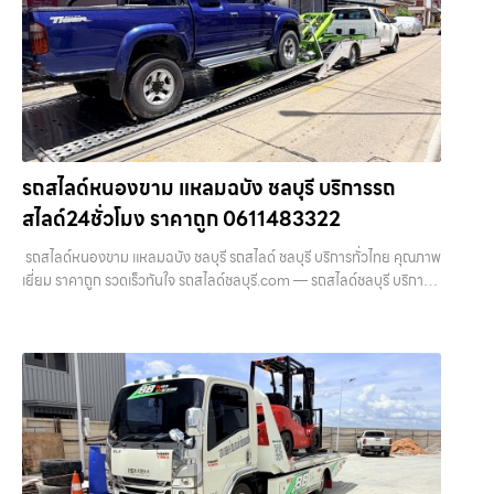
รถสไลด์หนองขาม แหลมฉบัง ชลบุรี บริการรถ
สไลด์24ชั่วโมง ราคาถูก 0611483322
รถสไลด์หนองขาม แหลมฉบัง ชลบุรี รถสไลด์ ชลบุรี บริการทั่วไทย คุณภาพ
เยี่ยม ราคาถูก รวดเร็วทันใจ รถสไลด์ชลบุรี.com — รถสไลด์ชลบุรี บริการ
รถสไลด์ รถยก รถลาก 24 ชม. ราคาถูก ทั่วชลบุรี หนองขาม แหลมฉบัง
ศรี…