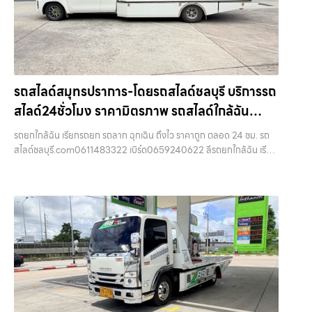
รถสไลด์สมุทรปราการ-โดยรถสไลด์ชลบุรี บริการรถ
สไลด์24ชั่วโมง ราคามิตรภาพ รถสไลด์ใกล้ฉัน
0611483322
รถยกใกล้ฉัน เรียกรถยก รถลาก ฉุกเฉิน ถึงไว ราคาถูก ตลอด 24 ชม. รถ
สไลด์ชลบุรี.com0611483322 เบิร์ด0659240622 ลีรถยกใกล้ฉัน เรียก
รถยก รถลาก ฉุกเฉิน ถึงไว ราคาถูก ตลอด 24 ชม. รถสไลด์ชลบุรี.com —
รถสไลด์ชล…