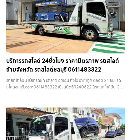
บริการรถสไลด์ 24ชั่วโมง ราคามิตรภาพ รถสไลด์
ข้ามจังหวัด รถสไลด์ชลบุรี 0611483322
รถยกใกล้ฉัน เรียกรถยก รถลาก ฉุกเฉิน ถึงไว ราคาถูก ตลอด 24 ชม. รถ
สไลด์ชลบุรี.com0611483322 เบิร์ด0659240622 ลีรถยกใกล้ฉัน เรียก
รถยก รถลาก ฉุกเฉิน ถึงไว ราคาถูก ตลอด 24 ชม. รถสไลด์ชลบุรี.com —
รถสไลด์ชล…