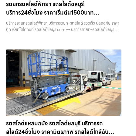
รถยกรถสไลด์พัทยา รถสไลด์ชลบุรี
บริการ24ชั่วโมง ราคาเริ่มต้น1500บาท
0611483322
บริการรถยกรถสไลด์พัทยา บริการรถยก–รถสไลด์ รวดเร็ว ปลอดภัย ราคา
ถูก เรียกใช้ได้ทันที รถสไลด์ชลบุรี.com — บริการรถยก–รถสไลด์ชลบุรี
ราคาถูก ตลอด 24 ชั่วโมง ครอบคลุมศรีราชา บางละมุง บ่อวิน แหลมฉบัง
พัทยา แ…
รถสไลด์แหลมฉบัง รถสไลด์ชลบุรี บริการรถ
สไลด์24ชั่วโมง ราคามิตรภาพ รถสไลด์ใกล้ฉัน