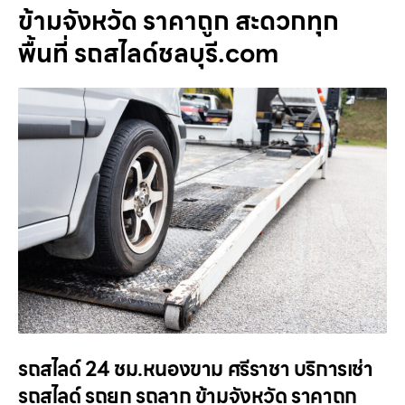
ข้ามจังหวัด ราคาถูก สะดวกทุก
พื้นที่ รถสไลด์ชลบุรี.com
รถสไลด์ 24 ชม.หนองขาม ศรีราชา บริการเช่า
รถสไลด์ รถยก รถลาก ข้ามจังหวัด ราคาถูก