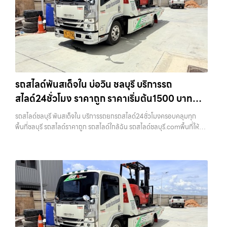
รถสไลด์พันสเด็จใน บ่อวิน ชลบุรี บริการรถ
สไลด์24ชั่วโมง ราคาถูก ราคาเริ่มต้น1500 บาท
0611483322
รถสไลด์ชลบุรี พันสเด็จใน บริการรถยกรถสไลด์24ชั่วโมงครอบคลุมทุก
พื้นที่ชลบุรี รถสไลด์ราคาถูก รถสไลด์ใกล้ฉัน รถสไลด์ชลบุรี.comพื้นที่ให้
บริการ: รวดเร็ว ครอบคลุมทั่วทั้งจังหวัดไม่ว่าคุณจะอยู่ที่ไหน เราพร้…