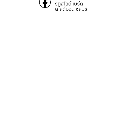
รถสไลด์ เบิร์ด
สไลด์ออน ชลบุรี