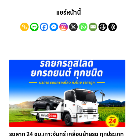
แชร์หน้านี้
รถลาก 24 ชม.เกาะจันทร์ เคลื่อนย้ายรถ ทุกประเภท