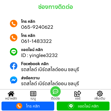
ช่องทางติดต่อ
โทร คลิก
065-9240622
โทร คลิก
061-1483322
แอดไลน์ คลิก
ID : yinglee3232
Facebook คลิก
รถสไลด์ เบิร์ดสไลด์ออน ชลบุรี
ส่งข้อความ
รถสไลด์ เบิร์ดสไลด์ออน ชลบุรี
TIKTOK
bird_slide_on
หน้าหลัก
เมนู
ติดต่อ
แชร์
เพิ่มเติม
โทร คลิก
แอดไลน์ คลิก