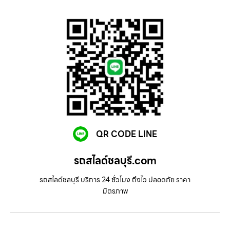
QR CODE LINE
รถสไลด์ชลบุรี.com
รถสไลด์ชลบุรี บริการ 24 ชั่วโมง ถึงไว ปลอดภัย ราคา
มิตรภาพ