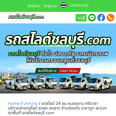
LANGUAGE
ติดต่อเรา
เข้าสู่ระบบ
เมนู
Home
/
บทความ
/
รถสไลด์ 24 ชม.หนองขาม ศรีราชา
บริการเช่ารถสไลด์ รถยก รถลาก ข้ามจังหวัด ราคาถูก สะดวก
ทุกพื้นที่ รถสไลด์ชลบุรี.com