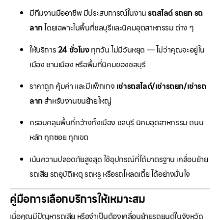
มีทีมงานมืออาชีพ มีประสบการณ์ในงาน
รถสไลด์ รถยก รถ
ลาก
โดยเฉพาะในพื้นที่ชลบุรีและนิคมอุตสาหกรรม ต่าง ๆ
ให้บริการ
24 ชั่วโมง
ทุกวัน ไม่มีวันหยุด — ไม่ว่าคุณจะอยู่ใน
เมือง ชานเมือง หรือพื้นที่นิคมของชลบุรี
ราคาถูก คุ้มค่า และมีแพ็กเกจ
เช่ารถสไลด์/เช่ารถยก/เช่ารถ
ลาก
สำหรับงานขนย้ายใหญ่
ครอบคลุมพื้นที่กว้างทั้งเมือง ชลบุรี นิคมอุตสาหกรรม ถนน
หลัก ทุกซอย ทุกเขต
เน้นความปลอดภัยสูงสุด ใช้อุปกรณ์ที่ได้มาตรฐาน เคลื่อนย้าย
รถเสีย รถอุบัติเหตุ รถหรู หรือรถโหลดเตี้ย ได้อย่างมั่นใจ
คู่มือการเลือกบริการให้เหมาะสม
เมื่อคุณมีปัญหารถเสีย หรือจำเป็นต้องเคลื่อนย้ายรถยนต์ในจังหวัด