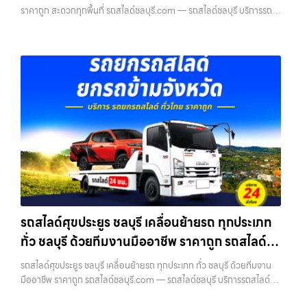
ราคาถูก สะดวกทุกพื้นที่ รถสไลด์ชลบุรี.com — รถสไลด์ชลบุรี บริการรถ
สไลด์ รถยก รถลาก 24 ชม. ราคาถูก ทั่วชลบุรี พัทยา และนิคมอุตสาหกร
รมใก…
รถสไลด์ศุขประยูร ชลบุรี เคลื่อนย้ายรถ ทุกประเภท
ทั่ว ชลบุรี ด้วยทีมงานมืออาชีพ ราคาถูก รถสไลด์
ชลบุรี.com
รถสไลด์ศุขประยูร ชลบุรี เคลื่อนย้ายรถ ทุกประเภท ทั่ว ชลบุรี ด้วยทีมงาน
มืออาชีพ ราคาถูก รถสไลด์ชลบุรี.com — รถสไลด์ชลบุรี บริการรถสไลด์
รถยก รถลาก 24 ชม. ราคาถูก ทั่วชลบุรี พัทยา และนิคมอุตสาหกรรมใกล้