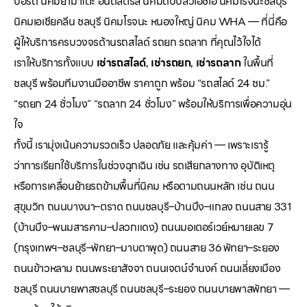
บอร์ด นิคมยามาโตะ อินดัสตรีส์ นิคมดับบลิวเอชเอ นิคมโรจนะชลบุรี
นิคมเอเชียคลีน ชลบุรี นิคมโรจนะ หนองใหญ่ นิคม WHA — ที่นี่คือ
ผู้ให้บริการครบวงจรด้านรถสไลด์ รถยก รถลาก ที่คุณไว้ใจได้
เราให้บริการทั้งแบบ
เช่ารถสไลด์
,
เช่ารถยก
,
เช่ารถลาก
ในพื้นที่
ชลบุรี พร้อมทีมงานมืออาชีพ ราคาถูก พร้อม “รถสไลด์ 24 ชม.”
“รถยก 24 ชั่วโมง” “รถลาก 24 ชั่วโมง” พร้อมให้บริการเพื่อความอุ่น
ใจ
ทั้งนี้ เรามุ่งเน้นความรวดเร็ว ปลอดภัย และคุ้มค่า — เพราะเรารู้
ว่าการเรียกใช้บริการในช่วงฉุกเฉิน เช่น รถเสียกลางทาง อุบัติเหตุ
หรือการเคลื่อนย้ายรถข้ามพื้นที่นิคม หรือตามถนนหลัก เช่น ถนน
สุขุมวิท ถนนบางนา–ตราด ถนนชลบุรี–บ้านบึง–แกลง ถนนสาย 331
(บ้านบึง–พนมสารคาม–ปลวกแดง) ถนนมอเตอร์เวย์หมายเลข 7
(กรุงเทพฯ–ชลบุรี–พัทยา–มาบตาพุด) ถนนสาย 36 พัทยา–ระยอง
ถนนข้าวหลาม ถนนพระยาสัจจา ถนนเจตน์จำนงค์ ถนนเลี่ยงเมือง
ชลบุรี ถนนบายพาสชลบุรี ถนนชลบุรี–ระยอง ถนนบายพาสพัทยา —