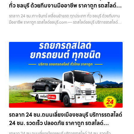
ทั่ว ชลบุรี ด้วยทีมงานมืออาชีพ ราคาถูก รถสไลด์
ชลบุรี.com
รถลาก 24 ชม.เกาะจันทร์ เคลื่อนย้ายรถ ทุกประเภท ทั่ว ชลบุรี ด้วยทีมงาน
มืออาชีพ ราคาถูก รถสไลด์ชลบุรี.com — รถสไลด์ชลบุรี บริการรถสไลด์
รถยก รถลาก 24 ชม. ราคาถูก ทั่วชลบุรี พัทยา และนิคมอุตสาหกรรมใกล้
เค…
รถลาก 24 ชม.ถนนเลี่ยงเมืองชลบุรี บริการรถสไลด์
24 ชม. รวดเร็ว ปลอดภัย ราคาถูก รถสไลด์
ชลบุรี.com
รถลาก 24 ชม.ถนนเลี่ยงเมืองชลบุรี บริการรถสไลด์ 24 ชม. รวดเร็ว