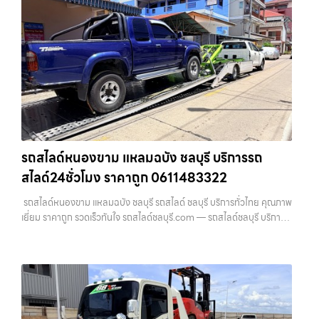
รถสไลด์หนองขาม แหลมฉบัง ชลบุรี บริการรถ
สไลด์24ชั่วโมง ราคาถูก 0611483322
รถสไลด์หนองขาม แหลมฉบัง ชลบุรี รถสไลด์ ชลบุรี บริการทั่วไทย คุณภาพ
เยี่ยม ราคาถูก รวดเร็วทันใจ รถสไลด์ชลบุรี.com — รถสไลด์ชลบุรี บริการ
รถสไลด์ รถยก รถลาก 24 ชม. ราคาถูก ทั่วชลบุรี หนองขาม แหลมฉบัง
ศรี…