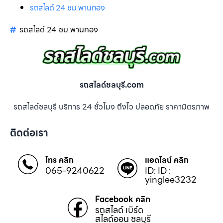
รถสไลด์ 24 ชม.พานทอง
รถสไลด์ 24 ชม.พานทอง
รถสไลด์ชลบุรี.com
รถสไลด์ชลบุรี บริการ 24 ชั่วโมง ถึงไว ปลอดภัย ราคามิตรภาพ
ติดต่อเรา
โทร คลิก
แอดไลน์ คลิก
065-9240622
ID: ID :
yinglee3232
Facebook คลิก
รถสไลด์ เบิร์ด
สไลด์ออน ชลบุรี