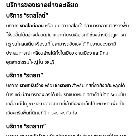
บริการของเราอย่างละเอียด
บริการ “รถสไลด์”
บริการ
รถสไลด์ออน
หรือแบบ “ถาดสไลด์” ที่สามารถลาดเอียงลงพื้น
ให้รถขึ้นได้อย่างปลอดภัย เหมาะกับรถเสีย รถที่ช่วงล่างมีปัญหา รถ
หรู รถโหลดเตี้ย หรือรถที่ไม่สามารถขับเองได้ ทีมงานของเรามี
ประสบการณ์ เคลื่อนย้ายได้ทั้งในเมือง ชานเมือง และนิคม
อุตสาหกรรมใหญ่ ใน ชลบุรี
บริการ “รถยก”
บริการ
รถยกรับจ้าง
หรือ
เช่ารถยก
สำหรับเคสที่รถยังขยับหลุดได้
บ้าง แต่ไม่สามารถวิ่งเองได้ เช่น รถแบตหมด สตาร์ตไม่ติด ระบบขับ
เคลื่อนมีปัญหา ฯลฯ เรามีรถยกที่เข้าถึงซอยเล็กได้ เหมาะกับพื้นที่ใน
เมืองหรือพื้นที่นิคมที่มีการจราจรคับคั่ง
บริการ “รถลาก”