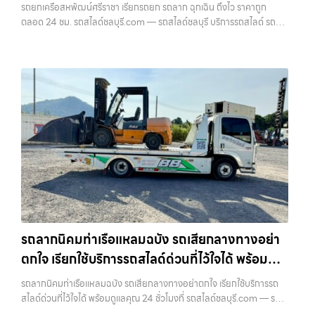
ชลบุรี.com
รถยกเครือสหพัฒน์ศรีราชา เรียกรถยก รถลาก ฉุกเฉิน ถึงไว ราคาถูก
ตลอด 24 ชม. รถสไลด์ชลบุรี.com — รถสไลด์ชลบุรี บริการรถสไลด์ รถยก
รถลาก 24 ชม. ราคาถูก ทั่วชลบุรี พัทยา และนิคมอุตสาหกรรมใกล้เคียง รถ
ยกเครื…
รถลากนิคมท่าเรือแหลมฉบัง รถเสียกลางทางอย่า
ตกใจ เรียกใช้บริการรถสไลด์ด่วนที่ไว้ใจได้ พร้อม
ดูแลคุณ 24 ชั่วโมงที่ รถสไลด์ชลบุรี.com
รถลากนิคมท่าเรือแหลมฉบัง รถเสียกลางทางอย่าตกใจ เรียกใช้บริการรถ
สไลด์ด่วนที่ไว้ใจได้ พร้อมดูแลคุณ 24 ชั่วโมงที่ รถสไลด์ชลบุรี.com — รถ
สไลด์ชลบุรี บริการ 24 ชั่วโมง ถึงไว ปลอดภัย ราคามิตรภาพ รถลากนิ