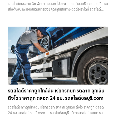
แตนบายช่วยคุณทุกเส้นทาง ติดต่อเราได้ที่ รถสไลด์
รถสไลด์ถนนสาย 36 พัทยา–ระยอง ไม่ว่าจะมอเตอร์เวย์หรือสายสุขุมวิท รถ
ชลบุรี.com
สไลด์ชลบุรีพร้อมสแตนบายช่วยคุณทุกเส้นทาง ติดต่อเราได้ที่ รถสไลด์
ชลบุรี.com — รถสไลด์ชลบุรี บริการ 24 ชั่วโมง ถึงไว ปลอดภัย ราคา
มิตรภาพ…
รถสไลด์ราคาถูกใกล้ฉัน เรียกรถยก รถลาก ฉุกเฉิน
ถึงไว ราคาถูก ตลอด 24 ชม. รถสไลด์ชลบุรี.com
รถสไลด์ราคาถูกใกล้ฉัน เรียกรถยก รถลาก ฉุกเฉิน ถึงไว ราคาถูก ตลอด
24 ชม. รถสไลด์ชลบุรี.com — รถสไลด์ชลบุรี บริการรถสไลด์ รถยก รถ