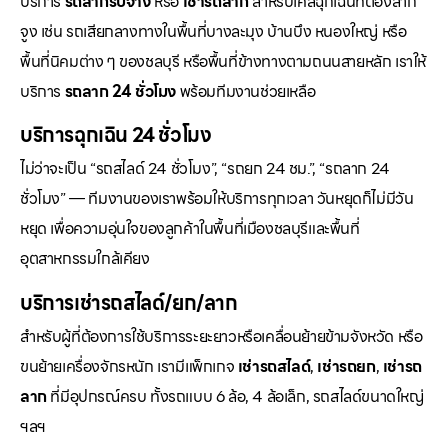
บริการ
รถลากรับจ้าง
หรือ
เช่ารถลาก
สำหรับเคสฉุกเฉินที่ต้องลาก
จูง เช่น รถเสียกลางทางในพื้นที่บางละมุง บ้านบึง หนองใหญ่ หรือ
พื้นที่นิคมต่าง ๆ ของชลบุรี หรือพื้นที่ข้างทางตามถนนสายหลัก เราให้
บริการ
รถลาก 24 ชั่วโมง
พร้อมทีมงานช่วยเหลือ
บริการฉุกเฉิน 24 ชั่วโมง
ไม่ว่าจะเป็น “รถสไลด์ 24 ชั่วโมง”, “รถยก 24 ชม.”, “รถลาก 24
ชั่วโมง” — ทีมงานของเราพร้อมให้บริการทุกเวลา วันหยุดก็ไม่มีวัน
หยุด เพื่อความอุ่นใจของลูกค้าในพื้นที่เมืองชลบุรีและพื้นที่
อุตสาหกรรมใกล้เคียง
บริการเช่ารถสไลด์/ยก/ลาก
สำหรับผู้ที่ต้องการใช้บริการระยะยาวหรือเคลื่อนย้ายข้ามจังหวัด หรือ
ขนย้ายเครื่องจักรหนัก เรามีแพ็กเกจ
เช่ารถสไลด์
,
เช่ารถยก
,
เช่ารถ
ลาก
ที่มีอุปกรณ์ครบ ทั้งรถแบบ 6 ล้อ, 4 ล้อเล็ก, รถสไลด์ขนาดใหญ่
ฯลฯ