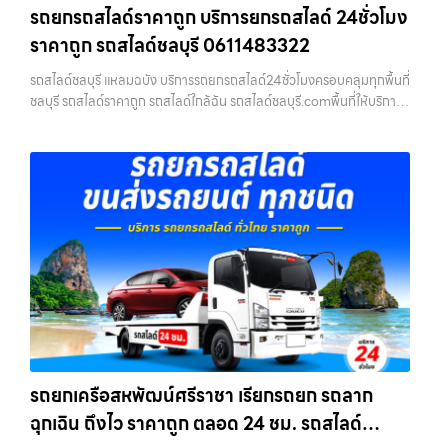
รถยกรถสไลด์ราคาถูก บริการยกรถสไลด์ 24ชั่วโมง
ราคาถูก รถสไลด์ชลบุรี 0611483322
รถสไลด์ชลบุรี แหลมฉบัง บริการรถยกรถสไลด์24ชั่วโมงครอบคลุมทุกพื้นที่
ชลบุรี รถสไลด์ราคาถูก รถสไลด์ใกล้ฉัน รถสไลด์ชลบุรี.comพื้นที่ให้บริการ:
รวดเร็ว ครอบคลุมทั่วทั้งจังหวัดไม่ว่าคุณจะอยู่ที่ไหน เราพร้อม…
รถยกเครือสหพัฒน์ศรีราชา เรียกรถยก รถลาก
ฉุกเฉิน ถึงไว ราคาถูก ตลอด 24 ชม. รถสไลด์