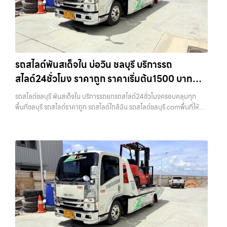
รถสไลด์พันสเด็จใน บ่อวิน ชลบุรี บริการรถ
สไลด์24ชั่วโมง ราคาถูก ราคาเริ่มต้น1500 บาท
0611483322
รถสไลด์ชลบุรี พันสเด็จใน บริการรถยกรถสไลด์24ชั่วโมงครอบคลุมทุก
พื้นที่ชลบุรี รถสไลด์ราคาถูก รถสไลด์ใกล้ฉัน รถสไลด์ชลบุรี.comพื้นที่ให้
บริการ: รวดเร็ว ครอบคลุมทั่วทั้งจังหวัดไม่ว่าคุณจะอยู่ที่ไหน เราพร้…