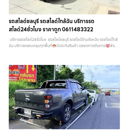
รถสไลด์ชลบุรี รถสไลด์ใกล้ฉัน บริการรถ
สไลด์24ชั่วโมง ราคาถูก 0611483322
บริการรถสไลด์24ชั่วโมง รถสไลด์ชลบุรี รถสไลด์ข้ามจังหวัด รถสไลด์ใกล้
ฉัน บริการครอบคลุมทุกพื้นที่
มีประกันสินค้า ตลอดการเดินทาง
#รถ
สไลด์ชลบุรี#รถสไลด์ระยอง#รถสไลด์บ่อวิน#รถสไลด์พัทยา#รถสไลด์
บางละมุง#ร…