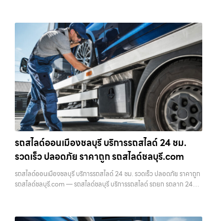
ลาก 24 ชม. ราคาถูก ทั่วชลบุรี พัทยา และนิคมอุตสาหกรรมใกล้เคียง รถ
สไลด์ราค…
รถสไลด์ออนเมืองชลบุรี บริการรถสไลด์ 24 ชม.
รวดเร็ว ปลอดภัย ราคาถูก รถสไลด์ชลบุรี.com
รถสไลด์ออนเมืองชลบุรี บริการรถสไลด์ 24 ชม. รวดเร็ว ปลอดภัย ราคาถูก
รถสไลด์ชลบุรี.com — รถสไลด์ชลบุรี บริการรถสไลด์ รถยก รถลาก 24
ชม. ราคาถูก ทั่วชลบุรี พัทยา และนิคมอุตสาหกรรมใกล้เคียง รถสไลด์ออน
เมือง…