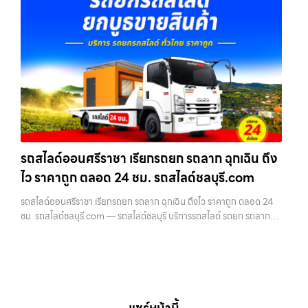
รถสไลด์ออนศรีราชา เรียกรถยก รถลาก ฉุกเฉิน ถึง
ไว ราคาถูก ตลอด 24 ชม. รถสไลด์ชลบุรี.com
รถสไลด์ออนศรีราชา เรียกรถยก รถลาก ฉุกเฉิน ถึงไว ราคาถูก ตลอด 24
ชม. รถสไลด์ชลบุรี.com — รถสไลด์ชลบุรี บริการรถสไลด์ รถยก รถลาก
24 ชม. ราคาถูก ทั่วชลบุรี พัทยา และนิคมอุตสาหกรรมใกล้เคียง รถสไลด์
ออนศรีร…