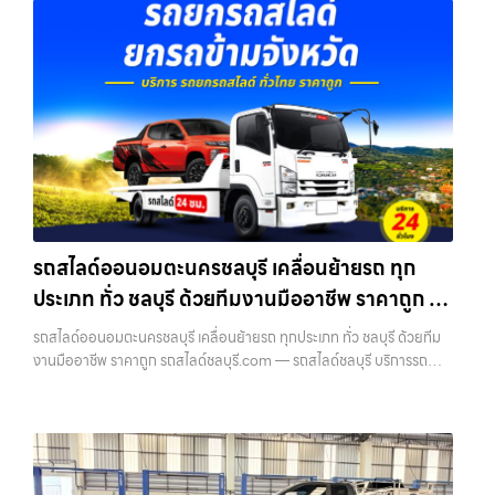
รถสไลด์ออนอมตะนครชลบุรี เคลื่อนย้ายรถ ทุก
ประเภท ทั่ว ชลบุรี ด้วยทีมงานมืออาชีพ ราคาถูก รถ
สไลด์ชลบุรี.com
รถสไลด์ออนอมตะนครชลบุรี เคลื่อนย้ายรถ ทุกประเภท ทั่ว ชลบุรี ด้วยทีม
งานมืออาชีพ ราคาถูก รถสไลด์ชลบุรี.com — รถสไลด์ชลบุรี บริการรถ
สไลด์ รถยก รถลาก 24 ชม. ราคาถูก ทั่วชลบุรี พัทยา และนิคมอุตสาหกรรม
ใกล้เ…