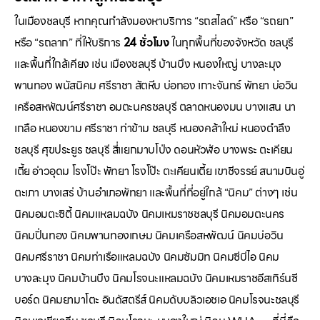
ในเมืองชลบุรี หากคุณกำลังมองหาบริการ “รถสไลด์” หรือ “รถยก”
หรือ “รถลาก” ที่ให้บริการ
24 ชั่วโมง
ในทุกพื้นที่ของจังหวัด ชลบุรี
และพื้นที่ใกล้เคียง เช่น เมืองชลบุรี บ้านบึง หนองใหญ่ บางละมุง
พานทอง พนัสนิคม ศรีราชา สัตหีบ บ่อทอง เกาะจันทร์ พัทยา บ่อวิน
เครือสหพัฒน์ศรีราชา อมตะนครชลบุรี ตลาดหนองมน บางแสน นา
เกลือ หนองขาม ศรีราชา ท่าข้าม ชลบุรี หนองคล้าใหม่ หนองตำลึง
ชลบุรี ศุขประยูร ชลบุรี สี่แยกมาบโป่ง ดอนหัวฬ่อ บางพระ ตะเคียน
เตี้ย อ่าวอุดม โรงโป๊ะ พัทยา โรงโป๊ะ ตะเคียนเตี้ย เขาชีจรรย์ สนามบินอู่
ตะเภา บางเสร่ บ้านอำเภอพัทยา และพื้นที่ที่อยู่ใกล้ “นิคม” ต่างๆ เช่น
นิคมอมตะซิตี้ นิคมแหลมฉบัง นิคมเหมราชชลบุรี นิคมอมตะนคร
นิคมปิ่นทอง นิคมพานทองเกษม นิคมเครือสหพัฒน์ นิคมบ่อวิน
นิคมศรีราชา นิคมท่าเรือแหลมฉบัง นิคมซัมมิท นิคมซีบีไอ นิคม
บางละมุง นิคมบ้านบึง นิคมโรจนะแหลมฉบัง นิคมเหมราชอีสเทิร์นซี
บอร์ด นิคมยามาโตะ อินดัสตรีส์ นิคมดับบลิวเอชเอ นิคมโรจนะชลบุรี