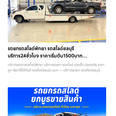
รถยกรถสไลด์พัทยา รถสไลด์ชลบุรี
บริการ24ชั่วโมง ราคาเริ่มต้น1500บาท
0611483322
บริการรถยกรถสไลด์พัทยา บริการรถยก–รถสไลด์ รวดเร็ว ปลอดภัย ราคา
ถูก เรียกใช้ได้ทันที รถสไลด์ชลบุรี.com — บริการรถยก–รถสไลด์ชลบุรี
ราคาถูก ตลอด 24 ชั่วโมง ครอบคลุมศรีราชา บางละมุง บ่อวิน แหลมฉบัง
พัทยา แ…