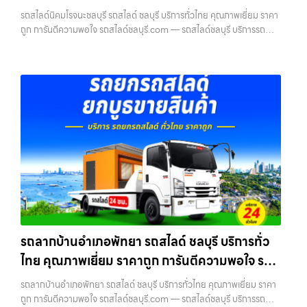
สไลด์ชลบุรี.com
รถสไลด์นิคมโรจนะชลบุรี รถสไลด์ ชลบุรี บริการทั่วไทย คุณภาพเยี่ยม ราคา
ถูก การันตีความพอใจ รถสไลด์ชลบุรี.com — รถสไลด์ชลบุรี บริการรถ
สไลด์ รถยก รถลาก 24 ชม. ราคาถูก ทั่วชลบุรี พัทยา และนิคมอุตสาหกรรม
ใกล…
รถลากบ้านอำเภอพัทยา รถสไลด์ ชลบุรี บริการทั่ว
ไทย คุณภาพเยี่ยม ราคาถูก การันตีความพอใจ รถ
สไลด์ชลบุรี.com
รถลากบ้านอำเภอพัทยา รถสไลด์ ชลบุรี บริการทั่วไทย คุณภาพเยี่ยม ราคา
ถูก การันตีความพอใจ รถสไลด์ชลบุรี.com — รถสไลด์ชลบุรี บริการรถ