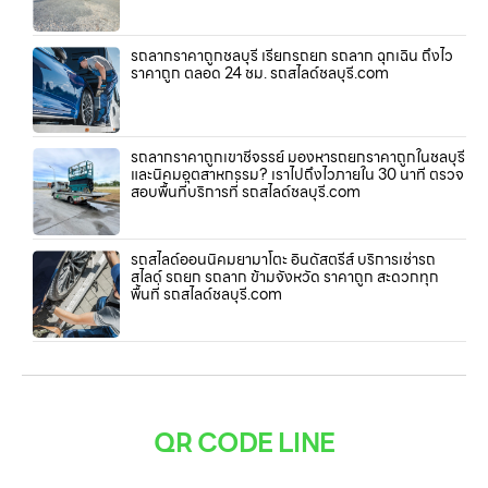
รถลากราคาถูกชลบุรี เรียกรถยก รถลาก ฉุกเฉิน ถึงไว
ราคาถูก ตลอด 24 ชม. รถสไลด์ชลบุรี.com
รถลากราคาถูกเขาชีจรรย์ มองหารถยกราคาถูกในชลบุรี
และนิคมอุตสาหกรรม? เราไปถึงไวภายใน 30 นาที ตรวจ
สอบพื้นที่บริการที่ รถสไลด์ชลบุรี.com
รถสไลด์ออนนิคมยามาโตะ อินดัสตรีส์ บริการเช่ารถ
สไลด์ รถยก รถลาก ข้ามจังหวัด ราคาถูก สะดวกทุก
พื้นที่ รถสไลด์ชลบุรี.com
QR CODE LINE