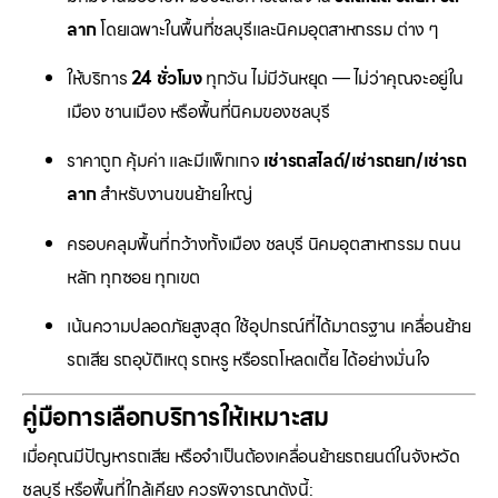
ลาก
โดยเฉพาะในพื้นที่ชลบุรีและนิคมอุตสาหกรรม ต่าง ๆ
ให้บริการ
24 ชั่วโมง
ทุกวัน ไม่มีวันหยุด — ไม่ว่าคุณจะอยู่ใน
เมือง ชานเมือง หรือพื้นที่นิคมของชลบุรี
ราคาถูก คุ้มค่า และมีแพ็กเกจ
เช่ารถสไลด์/เช่ารถยก/เช่ารถ
ลาก
สำหรับงานขนย้ายใหญ่
ครอบคลุมพื้นที่กว้างทั้งเมือง ชลบุรี นิคมอุตสาหกรรม ถนน
หลัก ทุกซอย ทุกเขต
เน้นความปลอดภัยสูงสุด ใช้อุปกรณ์ที่ได้มาตรฐาน เคลื่อนย้าย
รถเสีย รถอุบัติเหตุ รถหรู หรือรถโหลดเตี้ย ได้อย่างมั่นใจ
คู่มือการเลือกบริการให้เหมาะสม
เมื่อคุณมีปัญหารถเสีย หรือจำเป็นต้องเคลื่อนย้ายรถยนต์ในจังหวัด
ชลบุรี หรือพื้นที่ใกล้เคียง ควรพิจารณาดังนี้: