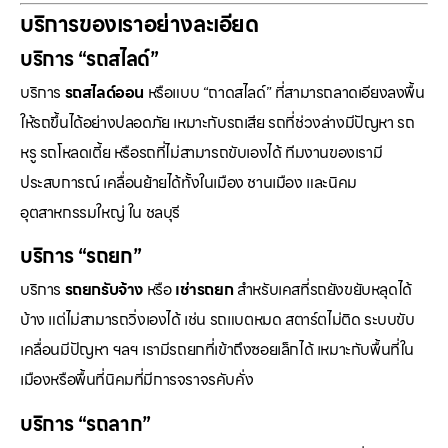
บริการของเราอย่างละเอียด
บริการ “รถสไลด์”
บริการ
รถสไลด์ออน
หรือแบบ “ถาดสไลด์” ที่สามารถลาดเอียงลงพื้น
ให้รถขึ้นได้อย่างปลอดภัย เหมาะกับรถเสีย รถที่ช่วงล่างมีปัญหา รถ
หรู รถโหลดเตี้ย หรือรถที่ไม่สามารถขับเองได้ ทีมงานของเรามี
ประสบการณ์ เคลื่อนย้ายได้ทั้งในเมือง ชานเมือง และนิคม
อุตสาหกรรมใหญ่ ใน ชลบุรี
บริการ “รถยก”
บริการ
รถยกรับจ้าง
หรือ
เช่ารถยก
สำหรับเคสที่รถยังขยับหลุดได้
บ้าง แต่ไม่สามารถวิ่งเองได้ เช่น รถแบตหมด สตาร์ตไม่ติด ระบบขับ
เคลื่อนมีปัญหา ฯลฯ เรามีรถยกที่เข้าถึงซอยเล็กได้ เหมาะกับพื้นที่ใน
เมืองหรือพื้นที่นิคมที่มีการจราจรคับคั่ง
บริการ “รถลาก”