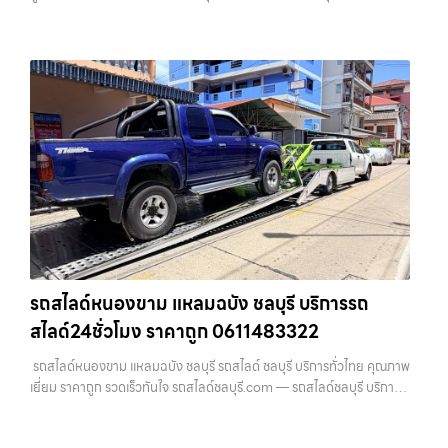
สไลด์ รถยก รถลาก 24 ชม. ราคาถูก ทั่วชลบุรี พัทยา และนิคมอุตสาหกรรม
ใกล้เคีย…
รถสไลด์หนองขาม แหลมฉบัง ชลบุรี บริการรถ
สไลด์24ชั่วโมง ราคาถูก 0611483322
รถสไลด์หนองขาม แหลมฉบัง ชลบุรี รถสไลด์ ชลบุรี บริการทั่วไทย คุณภาพ
เยี่ยม ราคาถูก รวดเร็วทันใจ รถสไลด์ชลบุรี.com — รถสไลด์ชลบุรี บริการ
รถสไลด์ รถยก รถลาก 24 ชม. ราคาถูก ทั่วชลบุรี หนองขาม แหลมฉบัง
ศรี…