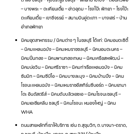
– บางพระ – ตะเคียนเตี้ย – อ่าวอุดม – โรงโป๊ะ พัทยา – โรงโป๊ะ
ตะเคียนเตี้ย – เขาชีจรรย์ – สนามบินอู่ตะเภา – บางเสร่ – บ้าน
อำเภอพัทยา
นิคมอุตสาหกรรม / นิคมต่าง ๆ ในชลบุรี ได้แก่: นิคมอมตะซิตี้
– นิคมแหลมฉบัง – นิคมเหมราชชลบุรี – นิคมอมตะนคร –
นิคมปิ่นทอง – นิคมพานทองเกษม – นิคมเครือสหพัฒน์ –
นิคมบ่อวิน – นิคมศรีราชา – นิคมท่าเรือแหลมฉบัง – นิคม
ซัมมิท – นิคมซีบีไอ – นิคมบางละมุง – นิคมบ้านบึง – นิคม
โรจนะแหลมฉบัง – นิคมเหมราชอีสเทิร์นซีบอร์ด – นิคมยามา
โตะ อินดัสตรีส์ – นิคมดับบลิวเอชเอ – นิคมโรจนะชลบุรี –
นิคมเอเชียคลีน ชลบุรี – นิคมโรจนะ หนองใหญ่ – นิคม
WHA
ถนนสายหลักที่เราให้บริการ เช่น ถ.สุขุมวิท, ถ.บางนา–ตราด,