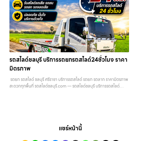
รถสไลด์ชลบุรี บริการรถยกรถสไลด์24ชั่วโมง ราคา
มิตรภาพ
รถยก รถสไลด์ ชลบุรี ศรีราชา บริการรถสไลด์ รถยก รถลาก ราคามิตรภาพ
สะดวกทุกพื้นที่ รถสไลด์ชลบุรี.com — รถสไลด์ชลบุรี บริการรถสไลด์
รถยก รถลาก 24 ชม. ราคาถูก ทั่วชลบุรี ศรีราชา แหลมฉบัง และนิคม
อุตสาหกรร…
แชร์หน้านี้