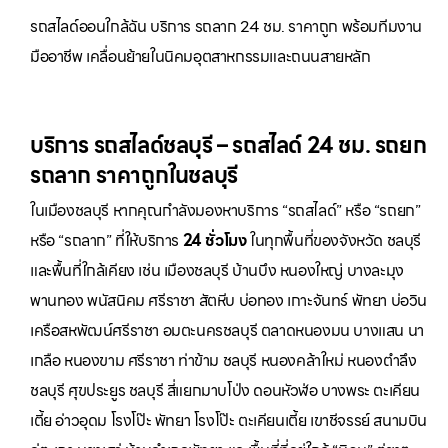
รถสไลด์ออนใกล้ฉัน บริการ รถลาก 24 ชม. ราคาถูก พร้อมทีมงาน
มืออาชีพ เคลื่อนย้ายในนิคมอุตสาหกรรมและถนนสายหลัก
บริการ รถสไลด์ชลบุรี – รถสไลด์ 24 ชม. รถยก
รถลาก ราคาถูกในชลบุรี
ในเมืองชลบุรี หากคุณกำลังมองหาบริการ “รถสไลด์” หรือ “รถยก”
หรือ “รถลาก” ที่ให้บริการ
24 ชั่วโมง
ในทุกพื้นที่ของจังหวัด ชลบุรี
และพื้นที่ใกล้เคียง เช่น เมืองชลบุรี บ้านบึง หนองใหญ่ บางละมุง
พานทอง พนัสนิคม ศรีราชา สัตหีบ บ่อทอง เกาะจันทร์ พัทยา บ่อวิน
เครือสหพัฒน์ศรีราชา อมตะนครชลบุรี ตลาดหนองมน บางแสน นา
เกลือ หนองขาม ศรีราชา ท่าข้าม ชลบุรี หนองคล้าใหม่ หนองตำลึง
ชลบุรี ศุขประยูร ชลบุรี สี่แยกมาบโป่ง ดอนหัวฬ่อ บางพระ ตะเคียน
เตี้ย อ่าวอุดม โรงโป๊ะ พัทยา โรงโป๊ะ ตะเคียนเตี้ย เขาชีจรรย์ สนามบิน