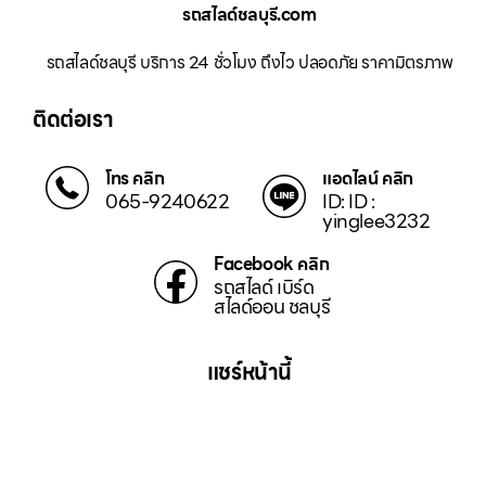
รถสไลด์ชลบุรี.com
รถสไลด์ชลบุรี บริการ 24 ชั่วโมง ถึงไว ปลอดภัย ราคามิตรภาพ
ติดต่อเรา
โทร คลิก
แอดไลน์ คลิก
065-9240622
ID: ID :
yinglee3232
Facebook คลิก
รถสไลด์ เบิร์ด
สไลด์ออน ชลบุรี
แชร์หน้านี้