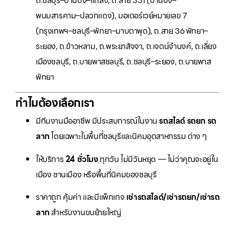
ถ.ชลบุรี–บ้านบึง–แกลง, ถ.สาย 331 (บ้านบึง–
พนมสารคาม–ปลวกแดง), มอเตอร์เวย์หมายเลข 7
(กรุงเทพฯ–ชลบุรี–พัทยา–มาบตาพุด), ถ.สาย 36 พัทยา–
ระยอง, ถ.ข้าวหลาม, ถ.พระยาสัจจา, ถ.เจตน์จำนงค์, ถ.เลี่ยง
เมืองชลบุรี, ถ.บายพาสชลบุรี, ถ.ชลบุรี–ระยอง, ถ.บายพาส
พัทยา
ทำไมต้องเลือกเรา
มีทีมงานมืออาชีพ มีประสบการณ์ในงาน
รถสไลด์ รถยก รถ
ลาก
โดยเฉพาะในพื้นที่ชลบุรีและนิคมอุตสาหกรรม ต่าง ๆ
ให้บริการ
24 ชั่วโมง
ทุกวัน ไม่มีวันหยุด — ไม่ว่าคุณจะอยู่ใน
เมือง ชานเมือง หรือพื้นที่นิคมของชลบุรี
ราคาถูก คุ้มค่า และมีแพ็กเกจ
เช่ารถสไลด์/เช่ารถยก/เช่ารถ
ลาก
สำหรับงานขนย้ายใหญ่