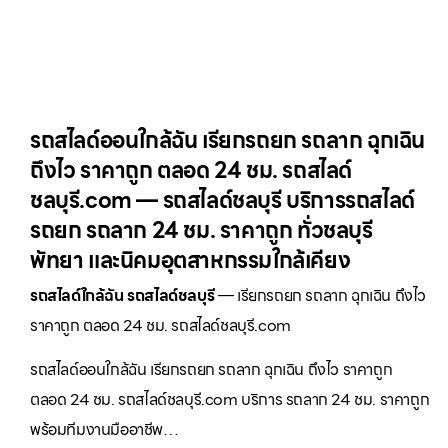
รถสไลด์ออนใกล้ฉัน เรียกรถยก รถลาก ฉุกเฉิน
ถึงไว ราคาถูก ตลอด 24 ชม. รถสไลด์
ชลบุรี.com — รถสไลด์ชลบุรี บริการรถสไลด์
รถยก รถลาก 24 ชม. ราคาถูก ทั่วชลบุรี
พัทยา และนิคมอุตสาหกรรมใกล้เคียง
รถสไลด์ใกล้ฉัน รถสไลด์ชลบุรี
— เรียกรถยก รถลาก ฉุกเฉิน ถึงไว
ราคาถูก ตลอด 24 ชม. รถสไลด์ชลบุรี.com
รถสไลด์ออนใกล้ฉัน เรียกรถยก รถลาก ฉุกเฉิน ถึงไว ราคาถูก
ตลอด 24 ชม. รถสไลด์ชลบุรี.com บริการ รถลาก 24 ชม. ราคาถูก
พร้อมทีมงานมืออาชีพ…