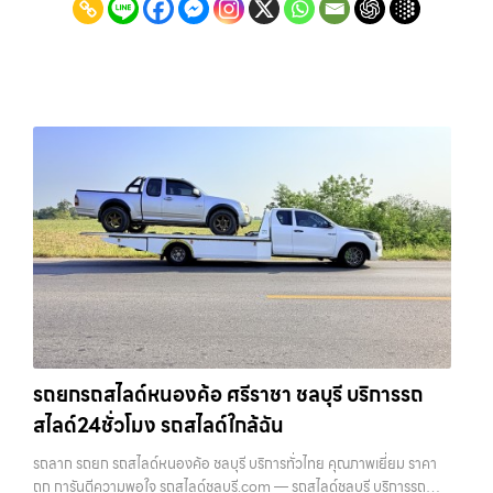
รถยกรถสไลด์หนองค้อ ศรีราชา ชลบุรี บริการรถ
สไลด์24ชั่วโมง รถสไลด์ใกล้ฉัน
รถลาก รถยก รถสไลด์หนองค้อ ชลบุรี บริการทั่วไทย คุณภาพเยี่ยม ราคา
ถูก การันตีความพอใจ รถสไลด์ชลบุรี.com — รถสไลด์ชลบุรี บริการรถ