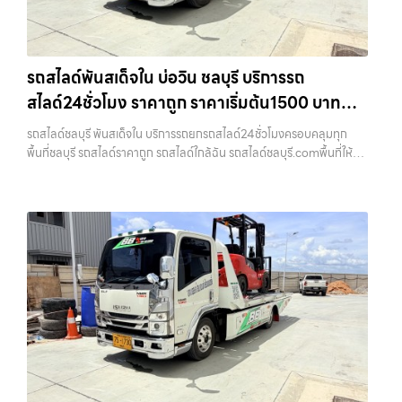
รถสไลด์พันสเด็จใน บ่อวิน ชลบุรี บริการรถ
สไลด์24ชั่วโมง ราคาถูก ราคาเริ่มต้น1500 บาท
0611483322
รถสไลด์ชลบุรี พันสเด็จใน บริการรถยกรถสไลด์24ชั่วโมงครอบคลุมทุก
พื้นที่ชลบุรี รถสไลด์ราคาถูก รถสไลด์ใกล้ฉัน รถสไลด์ชลบุรี.comพื้นที่ให้
บริการ: รวดเร็ว ครอบคลุมทั่วทั้งจังหวัดไม่ว่าคุณจะอยู่ที่ไหน เราพร้…