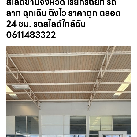
สไลด์ข้ามจังหวัด เรียกรถยก รถ
ลาก ฉุกเฉิน ถึงไว ราคาถูก ตลอด
24 ชม. รถสไลด์ใกล้ฉัน
0611483322