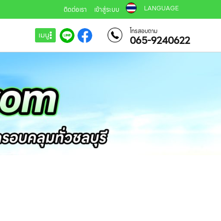
LANGUAGE
ติดต่อเรา
เข้าสู่ระบบ
โทรสอบถาม
เมนู
065-9240622