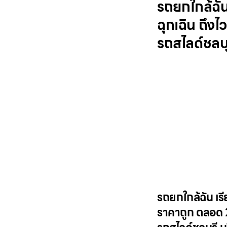
รถยกใกล้ฉั
ฉุกเฉิน ถึง
รถสไลด์ชลบ
รถยกใกล้ฉัน เร
ราคาถูก ตลอด 