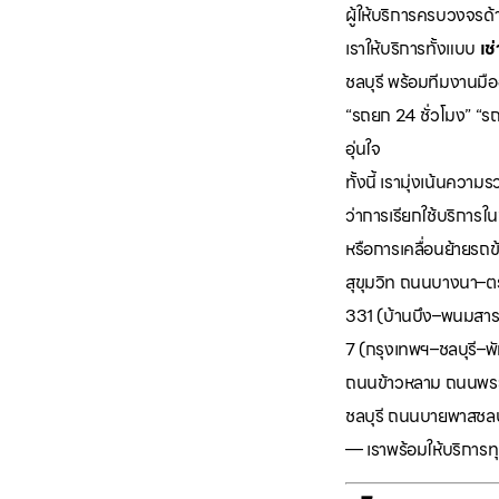
ผู้ให้บริการครบวงจรด้
เราให้บริการทั้งแบบ
เช
ชลบุรี พร้อมทีมงานมือ
“รถยก 24 ชั่วโมง” “รถ
อุ่นใจ
ทั้งนี้ เรามุ่งเน้นความ
ว่าการเรียกใช้บริการใน
หรือการเคลื่อนย้ายรถข
สุขุมวิท ถนนบางนา–ต
331 (บ้านบึง–พนมสา
7 (กรุงเทพฯ–ชลบุรี–
ถนนข้าวหลาม ถนนพระย
ชลบุรี ถนนบายพาสชลบ
— เราพร้อมให้บริการท