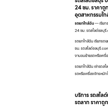
รถสไลด์ชลบุรี 
24 ชม. ราคาถูก 
อุตสาหกรรมใกล
รถยกใกล้ฉัน
— เรียกร
24 ชม. รถสไลด์ชลบุร
รถยกใกล้ฉัน เรียกรถย
ชม. รถสไลด์ชลบุรี.com
งานขนย้ายรถหรือเครื
รถยกใกล้ฉัน เช่ารถสไ
รถหรือเครื่องจักรหนัก
บริการ รถสไลด์
รถลาก ราคาถูก