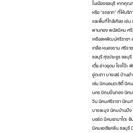
ในเมืองชลบุรี หากคุณ
หรือ “รถลาก” ที่ให้บริ
และพื้นที่ใกล้เคียง เช
พานทอง พนัสนิคม ศรีรา
เครือสหพัฒน์ศรีราช
เกลือ หนองขาม ศรีราชา
ชลบุรี ศุขประยูร ชลบุ
เตี้ย อ่าวอุดม โรงโป๊ะ 
อู่ตะเภา บางเสร่ บ้านอำเ
เช่น นิคมอมตะซิตี้ น
นคร นิคมปิ่นทอง นิค
วิน นิคมศรีราชา นิคมท
บางละมุง นิคมบ้านบึง
บอร์ด นิคมยามาโตะ อิน
นิคมเอเชียคลีน ชลบุรี