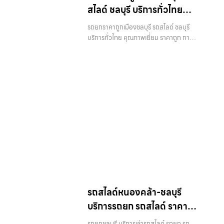
สไลด์ ชลบุรี บริการทั่วไทย
คุณภาพเยี่ยม ราคาถูก การัน
รถยกราคาถูกเมืองชลบุรี รถสไลด์ ชลบุรี
ตีความพอใจ รถสไลด์
บริการทั่วไทย คุณภาพเยี่ยม ราคาถูก การัน
ตีความพอใจ รถสไลด์ชลบุรี.com — รถ
ชลบุรี.com
สไลด์ชลบุรี บริการรถสไลด์ รถยก รถลาก
24 ชม. ราคาถูก ทั่วชลบุรี พัทยา และนิคม
อุตสาหกรรมใกล…
รถสไลด์หนองคล้า-ชลบุรี
บริการรถยก รถสไลด์ ราคา
ถูก24ชั่วโมง 0611483322
รถยกชลบุรี บริการเช่ารถสไลด์ รถยก รถ