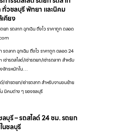
บริการรถสไลด์ รถยก รถลาก
ทั่วชลบุรี พัทยา และนิคม
้เคียง
ถยก รถลาก ฉุกเฉิน ถึงไว ราคาถูก ตลอด
ี.com
ก รถลาก ฉุกเฉิน ถึงไว ราคาถูก ตลอด 24
 เช่ารถสไลด์/เช่ารถยก/เช่ารถลาก สำหรับ
่องจักรหนักใน…
ลด์/เช่ารถยก/เช่ารถลาก สำหรับงานขนย้าย
ใน นิคมต่าง ๆ ของชลบุรี
ชลบุรี – รถสไลด์ 24 ชม. รถยก
ในชลบุรี