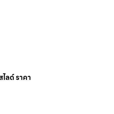
สไลด์ ราคา