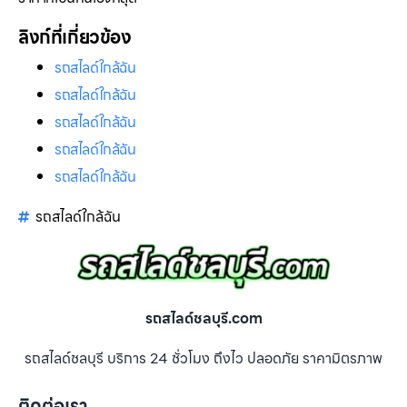
ลิงก์ที่เกี่ยวข้อง
รถสไลด์ใกล้ฉัน
รถสไลด์ใกล้ฉัน
รถสไลด์ใกล้ฉัน
รถสไลด์ใกล้ฉัน
รถสไลด์ใกล้ฉัน
รถสไลด์ใกล้ฉัน
รถสไลด์ชลบุรี.com
รถสไลด์ชลบุรี บริการ 24 ชั่วโมง ถึงไว ปลอดภัย ราคามิตรภาพ
ติดต่อเรา