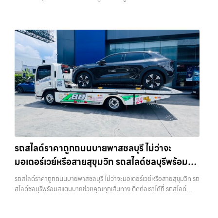
ชลบุรี.com — รถสไลด์ชลบุรี บริการ 24 ชั่วโมง ถึงไว ปลอดภัย ราคา
มิตรภาพ รถ…
รถสไลด์ราคาถูกถนนบายพาสชลบุรี ไม่ว่าจะ
มอเตอร์เวย์หรือสายสุขุมวิท รถสไลด์ชลบุรีพร้อมส
แตนบายช่วยคุณทุกเส้นทาง ติดต่อเราได้ที่ รถสไลด์
รถสไลด์ราคาถูกถนนบายพาสชลบุรี ไม่ว่าจะมอเตอร์เวย์หรือสายสุขุมวิท รถ
ชลบุรี.com
สไลด์ชลบุรีพร้อมสแตนบายช่วยคุณทุกเส้นทาง ติดต่อเราได้ที่ รถสไลด์
ชลบุรี.com — รถสไลด์ชลบุรี บริการ 24 ชั่วโมง ถึงไว ปลอดภัย ราคามิตร
ภา…