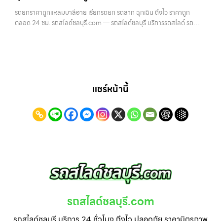
ชลบุรี.com
รถยกราคาถูกแหลมบาลีฮาย เรียกรถยก รถลาก ฉุกเฉิน ถึงไว ราคาถูก
ตลอด 24 ชม. รถสไลด์ชลบุรี.com — รถสไลด์ชลบุรี บริการรถสไลด์ รถยก
รถลาก 24 ชม. ราคาถูก ทั่วชลบุรี พัทยา และนิคมอุตสาหกรรมใกล้เคียง รถ
ยกราคาถ…
แชร์หน้านี้
รถสไลด์ชลบุรี.com
รถสไลด์ชลบุรี บริการ 24 ชั่วโมง ถึงไว ปลอดภัย ราคามิตรภาพ