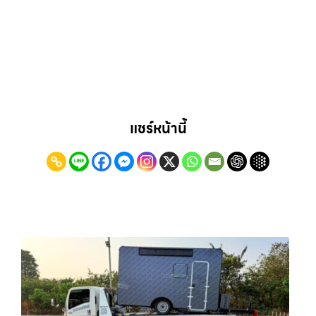
แชร์หน้านี้