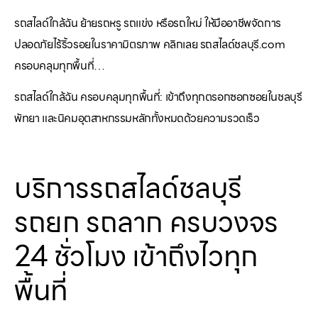
รถสไลด์ใกล้ฉัน ย้ายรถหรู รถแข่ง หรือรถใหม่ ให้มืออาชีพจัดการ
ปลอดภัยไร้ริ้วรอยในราคามิตรภาพ คลิกเลย รถสไลด์ชลบุรี.com
ครอบคลุมทุกพื้นที่…
รถสไลด์ใกล้ฉัน ครอบคลุมทุกพื้นที่: เข้าถึงทุกตรอกซอกซอยในชลบุรี
พัทยา และนิคมอุตสาหกรรมหลักทั้งหมดด้วยความรวดเร็ว
บริการรถสไลด์ชลบุรี
รถยก รถลาก ครบวงจร
24 ชั่วโมง เข้าถึงไวทุก
พื้นที่