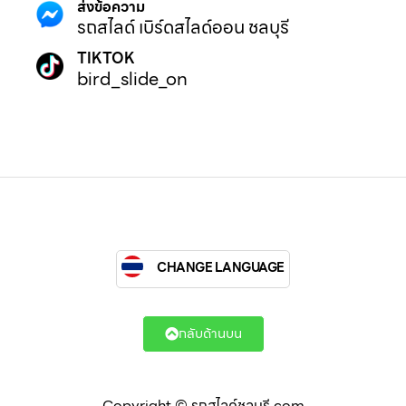
ส่งข้อความ
รถสไลด์ เบิร์ดสไลด์ออน ชลบุรี
TIKTOK
bird_slide_on
CHANGE LANGUAGE
กลับด้านบน
Copyright © รถสไลด์ชลบุรี.com