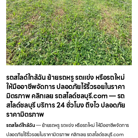
รถสไลด์ใกล้ฉัน ย้ายรถหรู รถแข่ง หรือรถใหม่
ให้มืออาชีพจัดการ ปลอดภัยไร้ริ้วรอยในราคา
มิตรภาพ คลิกเลย รถสไลด์ชลบุรี.com — รถ
สไลด์ชลบุรี บริการ 24 ชั่วโมง ถึงไว ปลอดภัย
ราคามิตรภาพ
รถสไลด์ใกล้ฉัน
— ย้ายรถหรู รถแข่ง หรือรถใหม่ ให้มืออาชีพจัดการ
ปลอดภัยไร้ริ้วรอยในราคามิตรภาพ คลิกเลย รถสไลด์ชลบุรี.com