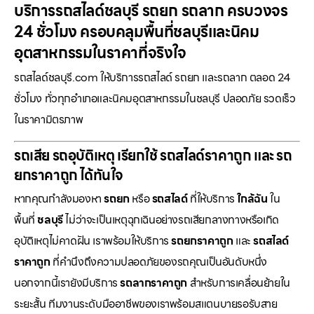
บริการรถสไลด์ชลบุรี รถยก รถลาก ครบวงจร
24 ชั่วโมง ครอบคลุมพื้นที่ชลบุรีและนิคม
อุตสาหกรรมในราคาที่จริงใจ
รถสไลด์ชลบุรี.com ให้บริการรถสไลด์ รถยก และรถลาก ตลอด 24
ชั่วโมง ทั่วทุกอำเภอและนิคมอุตสาหกรรมในชลบุรี ปลอดภัย รวดเร็ว
ในราคามิตรภาพ
รถเสีย รถอุบัติเหตุ เรียกใช้ รถสไลด์ราคาถูก และ รถ
ยกราคาถูก ได้ทันใจ
หากคุณกำลังมองหา
รถยก
หรือ
รถสไลด์
ที่ให้บริการ
ใกล้ฉัน
ใน
พื้นที่
ชลบุรี
ไม่ว่าจะเป็นเหตุฉุกเฉินอย่างรถเสียกลางทางหรือเกิด
อุบัติเหตุไม่คาดฝัน เราพร้อมให้บริการ
รถยกราคาถูก
และ
รถสไลด์
ราคาถูก
ที่คำนึงถึงความปลอดภัยของรถคุณเป็นอันดับหนึ่ง
นอกจากนี้เรายังมีบริการ
รถลากราคาถูก
สำหรับการเคลื่อนย้ายใน
ระยะสั้น ทีมงานระดับมืออาชีพของเราพร้อมสแตนบายรอรับสาย