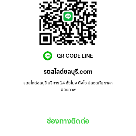
QR CODE LINE
รถสไลด์ชลบุรี.com
รถสไลด์ชลบุรี บริการ 24 ชั่วโมง ถึงไว ปลอดภัย ราคา
มิตรภาพ
ช่องทางติดต่อ