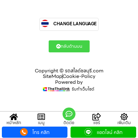
CHANGE LANGUAGE
กลับด้านบน
Copyright © รถสไลด์ชลบุรี.com
SiteMap
Cookie-Policy
Powered by
รับทำเว็บไซต์
หน้าหลัก
เมนู
ติดต่อ
แชร์
เพิ่มเติม
โทร คลิก
แอดไลน์ คลิก