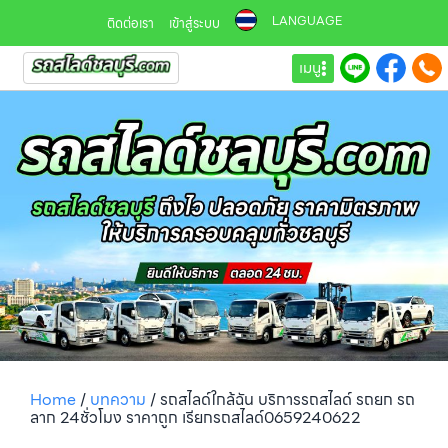
LANGUAGE
ติดต่อเรา
เข้าสู่ระบบ
เมนู
Home
/
บทความ
/
รถสไลด์ใกล้ฉัน บริการรถสไลด์ รถยก รถ
ลาก 24ชั่วโมง ราคาถูก เรียกรถสไลด์0659240622