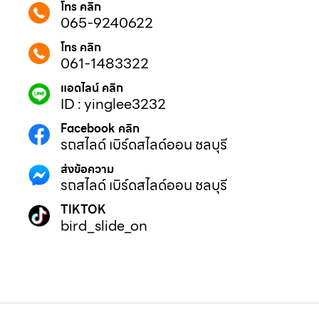
โทร คลิก
065-9240622
โทร คลิก
061-1483322
แอดไลน์ คลิก
ID : yinglee3232
Facebook คลิก
รถสไลด์ เบิร์ดสไลด์ออน ชลบุรี
ส่งข้อความ
รถสไลด์ เบิร์ดสไลด์ออน ชลบุรี
TIKTOK
bird_slide_on