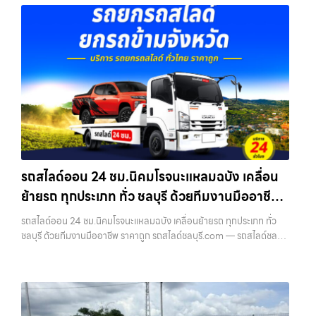
รถสไลด์ออน 24 ชม.นิคมโรจนะแหลมฉบัง เคลื่อน
ย้ายรถ ทุกประเภท ทั่ว ชลบุรี ด้วยทีมงานมืออาชีพ
ราคาถูก รถสไลด์ชลบุรี.com
รถสไลด์ออน 24 ชม.นิคมโรจนะแหลมฉบัง เคลื่อนย้ายรถ ทุกประเภท ทั่ว
ชลบุรี ด้วยทีมงานมืออาชีพ ราคาถูก รถสไลด์ชลบุรี.com — รถสไลด์ชลบุรี
บริการรถสไลด์ รถยก รถลาก 24 ชม. ราคาถูก ทั่วชลบุรี พัทยา และนิคม
อุตส…