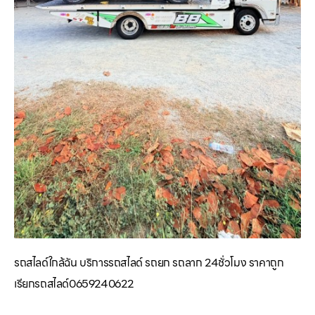
รถสไลด์ใกล้ฉัน บริการรถสไลด์ รถยก รถลาก 24ชั่วโมง ราคาถูก
เรียกรถสไลด์
0659240622