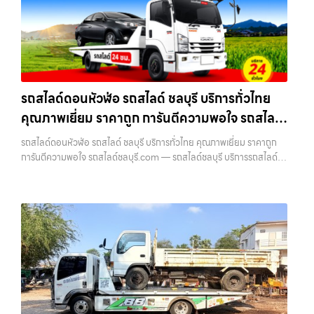
รถสไลด์ดอนหัวฬ่อ รถสไลด์ ชลบุรี บริการทั่วไทย
คุณภาพเยี่ยม ราคาถูก การันตีความพอใจ รถสไลด์
ชลบุรี.com
รถสไลด์ดอนหัวฬ่อ รถสไลด์ ชลบุรี บริการทั่วไทย คุณภาพเยี่ยม ราคาถูก
การันตีความพอใจ รถสไลด์ชลบุรี.com — รถสไลด์ชลบุรี บริการรถสไลด์
รถยก รถลาก 24 ชม. ราคาถูก ทั่วชลบุรี พัทยา และนิคมอุตสาหกรรมใกล้
เคียง…