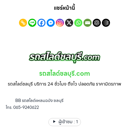
แชร์หน้านี้
รถสไลด์ชลบุรี.com
รถสไลด์ชลบุรี บริการ 24 ชั่วโมง ถึงไว ปลอดภัย ราคามิตรภาพ
BB รถสไลด์แหลมฉบัง ชลบุรี
โทร. 065-9240622
ผู้เข้าชม :
1