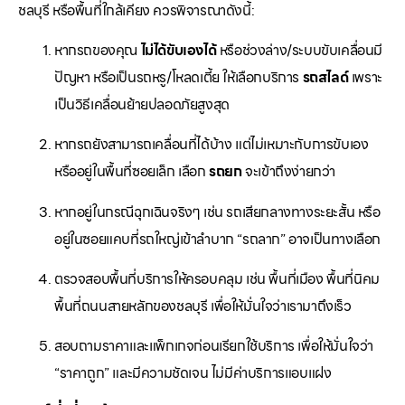
ชลบุรี หรือพื้นที่ใกล้เคียง ควรพิจารณาดังนี้:
หากรถของคุณ
ไม่ได้ขับเองได้
หรือช่วงล่าง/ระบบขับเคลื่อนมี
ปัญหา หรือเป็นรถหรู/โหลดเตี้ย ให้เลือกบริการ
รถสไลด์
เพราะ
เป็นวิธีเคลื่อนย้ายปลอดภัยสูงสุด
หากรถยังสามารถเคลื่อนที่ได้บ้าง แต่ไม่เหมาะกับการขับเอง
หรืออยู่ในพื้นที่ซอยเล็ก เลือก
รถยก
จะเข้าถึงง่ายกว่า
หากอยู่ในกรณีฉุกเฉินจริงๆ เช่น รถเสียกลางทางระยะสั้น หรือ
อยู่ในซอยแคบที่รถใหญ่เข้าลำบาก “รถลาก” อาจเป็นทางเลือก
ตรวจสอบพื้นที่บริการให้ครอบคลุม เช่น พื้นที่เมือง พื้นที่นิคม
พื้นที่ถนนสายหลักของชลบุรี เพื่อให้มั่นใจว่าเรามาถึงเร็ว
สอบถามราคาและแพ็กเกจก่อนเรียกใช้บริการ เพื่อให้มั่นใจว่า
“ราคาถูก” และมีความชัดเจน ไม่มีค่าบริการแอบแฝง