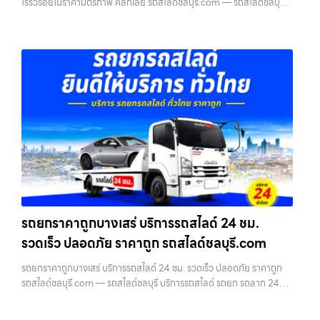
ไร้ริ้วรอยในราคามิตรภาพ คลิกเลย รถสไลด์ชลบุรี.com — รถสไลด์ชลบุรี
บริการ 24 ชั่วโมง ถึงไว ปลอดภัย ราคามิตรภาพ รถสไลด์บางพระ — ย้าย
รถห…
รถยกราคาถูกบางเสร่ บริการรถสไลด์ 24 ชม.
รวดเร็ว ปลอดภัย ราคาถูก รถสไลด์ชลบุรี.com
รถยกราคาถูกบางเสร่ บริการรถสไลด์ 24 ชม. รวดเร็ว ปลอดภัย ราคาถูก
รถสไลด์ชลบุรี.com — รถสไลด์ชลบุรี บริการรถสไลด์ รถยก รถลาก 24
ชม. ราคาถูก ทั่วชลบุรี พัทยา และนิคมอุตสาหกรรมใกล้เคียง รถยกราคาถูก
บางเสร่…