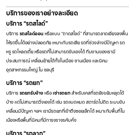
บริการของเราอย่างละเอียด
บริการ “รถสไลด์”
บริการ
รถสไลด์ออน
หรือแบบ “ถาดสไลด์” ที่สามารถลาดเอียงลงพื้น
ให้รถขึ้นได้อย่างปลอดภัย เหมาะกับรถเสีย รถที่ช่วงล่างมีปัญหา รถ
หรู รถโหลดเตี้ย หรือรถที่ไม่สามารถขับเองได้ ทีมงานของเรามี
ประสบการณ์ เคลื่อนย้ายได้ทั้งในเมือง ชานเมือง และนิคม
อุตสาหกรรมใหญ่ ใน ชลบุรี
บริการ “รถยก”
บริการ
รถยกรับจ้าง
หรือ
เช่ารถยก
สำหรับเคสที่รถยังขยับหลุดได้
บ้าง แต่ไม่สามารถวิ่งเองได้ เช่น รถแบตหมด สตาร์ตไม่ติด ระบบขับ
เคลื่อนมีปัญหา ฯลฯ เรามีรถยกที่เข้าถึงซอยเล็กได้ เหมาะกับพื้นที่ใน
เมืองหรือพื้นที่นิคมที่มีการจราจรคับคั่ง
บริการ “รถลาก”