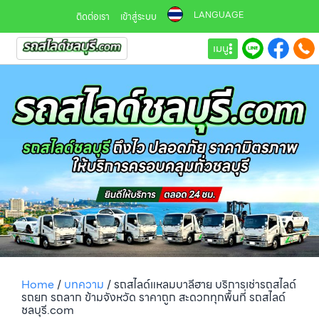
LANGUAGE
ติดต่อเรา
เข้าสู่ระบบ
เมนู
Home
/
บทความ
/
รถสไลด์แหลมบาลีฮาย บริการเช่ารถสไลด์
รถยก รถลาก ข้ามจังหวัด ราคาถูก สะดวกทุกพื้นที่ รถสไลด์
ชลบุรี.com