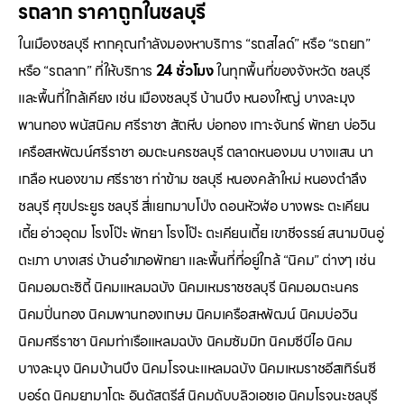
รถลาก ราคาถูกในชลบุรี
ในเมืองชลบุรี หากคุณกำลังมองหาบริการ “รถสไลด์” หรือ “รถยก”
หรือ “รถลาก” ที่ให้บริการ
24 ชั่วโมง
ในทุกพื้นที่ของจังหวัด ชลบุรี
และพื้นที่ใกล้เคียง เช่น เมืองชลบุรี บ้านบึง หนองใหญ่ บางละมุง
พานทอง พนัสนิคม ศรีราชา สัตหีบ บ่อทอง เกาะจันทร์ พัทยา บ่อวิน
เครือสหพัฒน์ศรีราชา อมตะนครชลบุรี ตลาดหนองมน บางแสน นา
เกลือ หนองขาม ศรีราชา ท่าข้าม ชลบุรี หนองคล้าใหม่ หนองตำลึง
ชลบุรี ศุขประยูร ชลบุรี สี่แยกมาบโป่ง ดอนหัวฬ่อ บางพระ ตะเคียน
เตี้ย อ่าวอุดม โรงโป๊ะ พัทยา โรงโป๊ะ ตะเคียนเตี้ย เขาชีจรรย์ สนามบินอู่
ตะเภา บางเสร่ บ้านอำเภอพัทยา และพื้นที่ที่อยู่ใกล้ “นิคม” ต่างๆ เช่น
นิคมอมตะซิตี้ นิคมแหลมฉบัง นิคมเหมราชชลบุรี นิคมอมตะนคร
นิคมปิ่นทอง นิคมพานทองเกษม นิคมเครือสหพัฒน์ นิคมบ่อวิน
นิคมศรีราชา นิคมท่าเรือแหลมฉบัง นิคมซัมมิท นิคมซีบีไอ นิคม
บางละมุง นิคมบ้านบึง นิคมโรจนะแหลมฉบัง นิคมเหมราชอีสเทิร์นซี
บอร์ด นิคมยามาโตะ อินดัสตรีส์ นิคมดับบลิวเอชเอ นิคมโรจนะชลบุรี