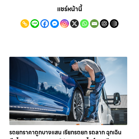
แชร์หน้านี้
รถยกราคาถูกบางแสน เรียกรถยก รถลาก ฉุกเฉิน