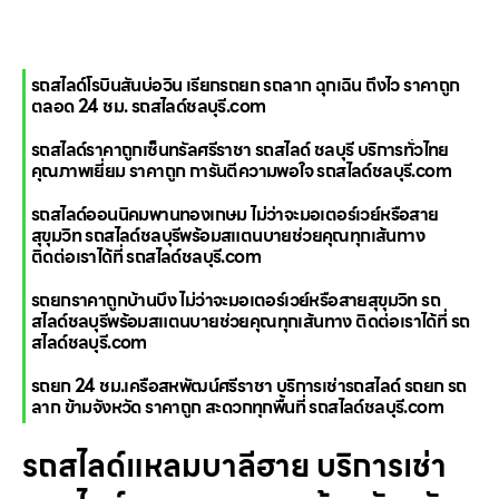
รถสไลด์โรบินสันบ่อวิน เรียกรถยก รถลาก ฉุกเฉิน ถึงไว ราคาถูก
ตลอด 24 ชม. รถสไลด์ชลบุรี.com
รถสไลด์ราคาถูกเซ็นทรัลศรีราชา รถสไลด์ ชลบุรี บริการทั่วไทย
คุณภาพเยี่ยม ราคาถูก การันตีความพอใจ รถสไลด์ชลบุรี.com
รถสไลด์ออนนิคมพานทองเกษม ไม่ว่าจะมอเตอร์เวย์หรือสาย
สุขุมวิท รถสไลด์ชลบุรีพร้อมสแตนบายช่วยคุณทุกเส้นทาง
ติดต่อเราได้ที่ รถสไลด์ชลบุรี.com
รถยกราคาถูกบ้านบึง ไม่ว่าจะมอเตอร์เวย์หรือสายสุขุมวิท รถ
สไลด์ชลบุรีพร้อมสแตนบายช่วยคุณทุกเส้นทาง ติดต่อเราได้ที่ รถ
สไลด์ชลบุรี.com
รถยก 24 ชม.เครือสหพัฒน์ศรีราชา บริการเช่ารถสไลด์ รถยก รถ
ลาก ข้ามจังหวัด ราคาถูก สะดวกทุกพื้นที่ รถสไลด์ชลบุรี.com
รถสไลด์แหลมบาลีฮาย บริการเช่า