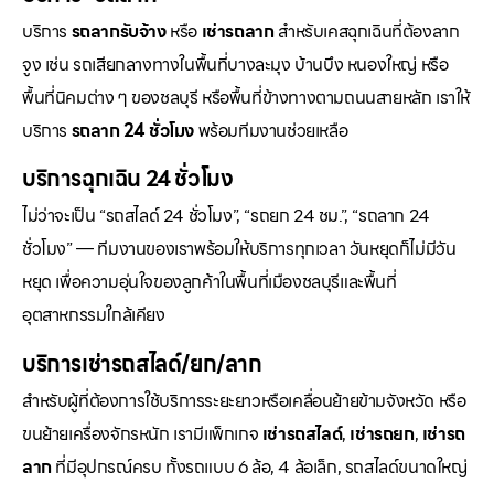
บริการ
รถลากรับจ้าง
หรือ
เช่ารถลาก
สำหรับเคสฉุกเฉินที่ต้องลาก
จูง เช่น รถเสียกลางทางในพื้นที่บางละมุง บ้านบึง หนองใหญ่ หรือ
พื้นที่นิคมต่าง ๆ ของชลบุรี หรือพื้นที่ข้างทางตามถนนสายหลัก เราให้
บริการ
รถลาก 24 ชั่วโมง
พร้อมทีมงานช่วยเหลือ
บริการฉุกเฉิน 24 ชั่วโมง
ไม่ว่าจะเป็น “รถสไลด์ 24 ชั่วโมง”, “รถยก 24 ชม.”, “รถลาก 24
ชั่วโมง” — ทีมงานของเราพร้อมให้บริการทุกเวลา วันหยุดก็ไม่มีวัน
หยุด เพื่อความอุ่นใจของลูกค้าในพื้นที่เมืองชลบุรีและพื้นที่
อุตสาหกรรมใกล้เคียง
บริการเช่ารถสไลด์/ยก/ลาก
สำหรับผู้ที่ต้องการใช้บริการระยะยาวหรือเคลื่อนย้ายข้ามจังหวัด หรือ
ขนย้ายเครื่องจักรหนัก เรามีแพ็กเกจ
เช่ารถสไลด์
,
เช่ารถยก
,
เช่ารถ
ลาก
ที่มีอุปกรณ์ครบ ทั้งรถแบบ 6 ล้อ, 4 ล้อเล็ก, รถสไลด์ขนาดใหญ่