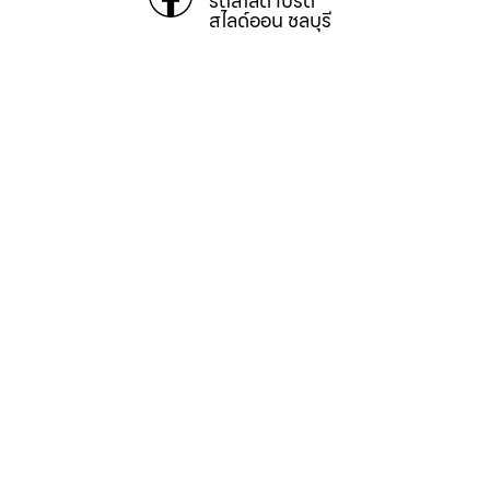
รถสไลด์ เบิร์ด
สไลด์ออน ชลบุรี