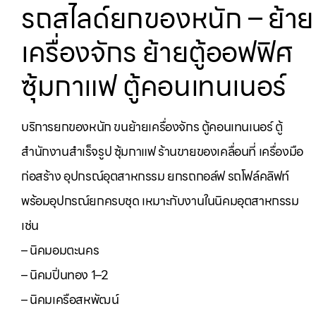
รถสไลด์ยกของหนัก – ย้าย
เครื่องจักร ย้ายตู้ออฟฟิศ
ซุ้มกาแฟ ตู้คอนเทนเนอร์
บริการยกของหนัก ขนย้ายเครื่องจักร ตู้คอนเทนเนอร์ ตู้
สำนักงานสำเร็จรูป ซุ้มกาแฟ ร้านขายของเคลื่อนที่ เครื่องมือ
ก่อสร้าง อุปกรณ์อุตสาหกรรม ยกรถกอล์ฟ รถโฟล์คลิฟท์
พร้อมอุปกรณ์ยกครบชุด เหมาะกับงานในนิคมอุตสาหกรรม
เช่น
– นิคมอมตะนคร
– นิคมปิ่นทอง 1–2
– นิคมเครือสหพัฒน์