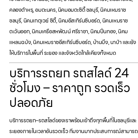
คลองตำหรุ, อมตะนคร, นิคมอมตะซิตี้ ชลบุรี, นิคมเหมราช
ชลบุรี, นิคมเกตุเวย์ ซิตี้, นิคมอีสเทิร์นซีบอร์ด, นิคมเหมราช
ตะวันออก, นิคมเครือสหพัฒน์ ศรีราชา, นิคมปิ่นทอง, นิคม
แหลมฉบัง, นิคมเหมราชอีสเทิร์นซีบอร์ด, บ้านบึง, นาป่า
และยัง
ให้บริการในพื้นที่
ระยอง
และจังหวัดใกล้เคียงทั้งหมด
บริการรถยก รถสไลด์ 24
ชั่วโมง – ราคาถูก รวดเร็ว
ปลอดภัย
บริการรถยก–รถสไลด์ของเราพร้อมเข้าถึงทุกพื้นที่ในชลบุรีและ
ระยองภายในเวลาอันรวดเร็ว ทีมงานมากประสบการณ์สามารถ