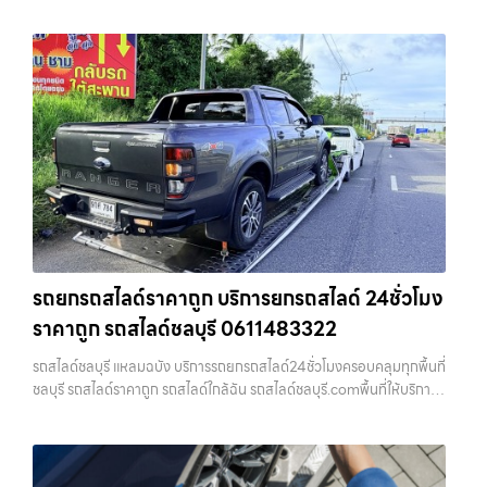
บางละมุง#ร…
รถยกรถสไลด์ราคาถูก บริการยกรถสไลด์ 24ชั่วโมง
ราคาถูก รถสไลด์ชลบุรี 0611483322
รถสไลด์ชลบุรี แหลมฉบัง บริการรถยกรถสไลด์24ชั่วโมงครอบคลุมทุกพื้นที่
ชลบุรี รถสไลด์ราคาถูก รถสไลด์ใกล้ฉัน รถสไลด์ชลบุรี.comพื้นที่ให้บริการ:
รวดเร็ว ครอบคลุมทั่วทั้งจังหวัดไม่ว่าคุณจะอยู่ที่ไหน เราพร้อม…