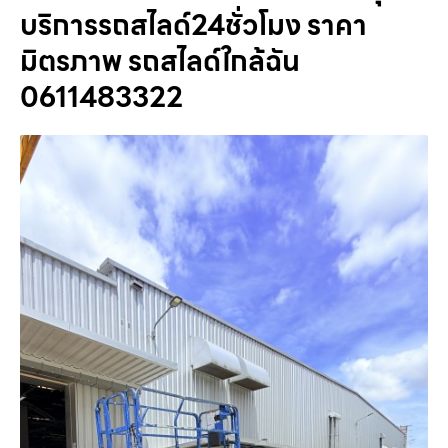
บริการรถสไลด์24ชั่วโมง ราคา
มิตรภาพ รถสไลด์ใกล้ฉัน
0611483322