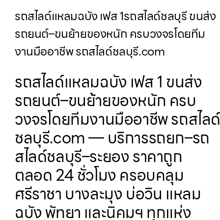
รถสไลด์แหลมฉบัง เฟส 1รถสไลด์ชลบุรี ขนส่ง
รถยนต์–ขนย้ายของหนัก ครบวงจรโดยทีม
งานมืออาชีพ รถสไลด์ชลบุรี.com
รถสไลด์แหลมฉบัง เฟส 1 ขนส่ง
รถยนต์–ขนย้ายของหนัก ครบ
วงจรโดยทีมงานมืออาชีพ รถสไลด
ชลบุรี.com — บริการรถยก–รถ
สไลด์ชลบุรี–ระยอง ราคาถูก
ตลอด 24 ชั่วโมง ครอบคลุม
ศรีราชา บางละมุง บ่อวิน แหลม
ฉบัง พัทยา และนิคมฯ ทุกแห่ง