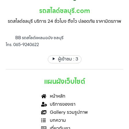
รถสไลด์ชลบุรี.com
รถสไลด์ชลบุรี บริการ 24 ชั่วโมง ถึงไว ปลอดภัย ราคามิตรภาพ
BB รถสไลด์แหลมฉบัง ชลบุรี
โทร. 065-9240622
ผู้เข้าชม :
3
แผนผังเว็บไซต์
หน้าหลัก
บริการของเรา
Gallery รวมรูปภาพ
บทความ
เกี่ยวกับเรา