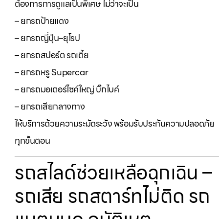
ต้องการการดูแลเป็นพิเศษ ไม่ว่าจะเป็น
– ยกรถป้ายแดง
– ยกรถญี่ปุ่น–ยุโรป
– ยกรถสปอร์ต รถเตี้ย
– ยกรถหรู Supercar
– ยกรถมอเตอร์ไซค์ใหญ่ บิ๊กไบค์
– ยกรถเสียกลางทาง
ให้บริการด้วยความระมัดระวัง พร้อมรับประกันความปลอดภัย
ทุกขั้นตอน
รถสไลด์ช่วยเหลือฉุกเฉิน –
รถเสีย รถสตาร์ทไม่ติด รถ