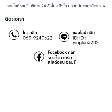
รถสไลด์ชลบุรี บริการ 24 ชั่วโมง ถึงไว ปลอดภัย ราคามิตรภาพ
ติดต่อเรา
โทร คลิก
แอดไลน์ คลิก
065-9240622
ID: ID :
yinglee3232
Facebook คลิก
รถสไลด์ เบิร์ด
สไลด์ออน ชลบุรี