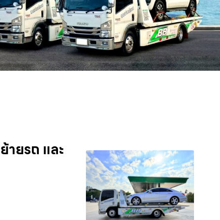
ย้ายรถ และ