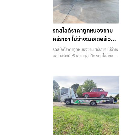
รถสไลด์ราคาถูกหนองขาม
ศรีราชา ไม่ว่าจะมอเตอร์เวย์
หรือสายสุขุมวิท รถสไลด์ชลบุ
รถสไลด์ราคาถูกหนองขาม ศรีราชา ไม่ว่าจะ
รีพร้อมสแตนบายช่วยคุณทุก
มอเตอร์เวย์หรือสายสุขุมวิท รถสไลด์ชลบุรี
พร้อมสแตนบายช่วยคุณทุกเส้นทาง ติดต่อ
เส้นทาง ติดต่อเราได้ที่ รถ
เราได้ที่ รถสไลด์ชลบุรี.com — รถสไลด์
สไลด์ชลบุรี.com
ชลบุรี บริการ 24 ชั่วโมง ถึงไว ปลอดภัย
ราคามิตรภา…