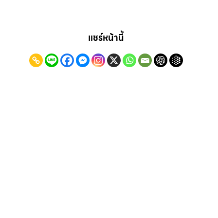
แชร์หน้านี้