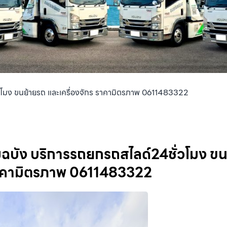
วโมง ขนย้ายรถ และเครื่องจักร ราคามิตรภาพ 0611483322
ฉบัง บริการรถยกรถสไลด์24ชั่วโมง ขน
 ราคามิตรภาพ 0611483322