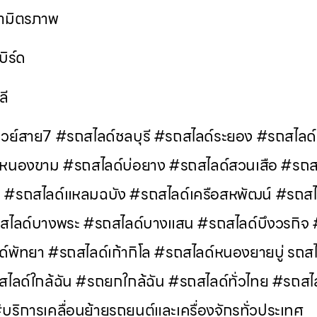
าคามิตรภาพ
ิร์ด
ลี
วย์สาย7 #รถสไลด์ชลบุรี #รถสไลด์ระยอง #รถสไลด์
์หนองขาม #รถสไลด์บ่อยาง #รถสไลด์สวนเสือ #รถส
ม #รถสไลด์แหลมฉบัง #รถสไลด์เครือสหพัฒน์ #รถสไ
ถสไลด์บางพระ #รถสไลด์บางแสน #รถสไลด์บึงวรกิจ 
์พัทยา #รถสไลด์เก้ากิโล #รถสไลด์หนองยายบู่ รถสไล
ถสไลด์ใกล้ฉัน #รถยกใกล้ฉัน #รถสไลด์ทั่วไทย #รถ
#บริการเคลื่อนย้ายรถยนต์และเครื่องจักรทั่วประเทศ