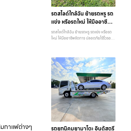
รถสไลด์ใกล้ฉัน ย้ายรถหรู รถ
แข่ง หรือรถใหม่ ให้มืออาชีพ
จัดการ ปลอดภัยไร้ริ้วรอยใน
รถสไลด์ใกล้ฉัน ย้ายรถหรู รถแข่ง หรือรถ
ราคามิตรภาพ คลิกเลย รถ
ใหม่ ให้มืออาชีพจัดการ ปลอดภัยไร้ริ้วรอย
ในราคามิตรภาพ คลิกเลย รถสไลด์
สไลด์ชลบุรี.com
ชลบุรี.com — รถสไลด์ชลบุรี บริการ 24
ชั่วโมง ถึงไว ปลอดภัย ราคามิตรภาพ รถ
สไลด์ใกล้ฉัน — ย้ายร…
ซุ้มกาแฟต่างๆ
รถยกนิคมยามาโตะ อินดัสตรี