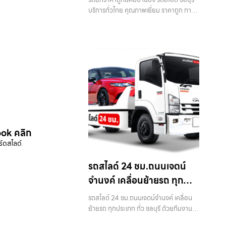
ตีความพอใจ รถสไลด์
บริการทั่วไทย คุณภาพเยี่ยม ราคาถูก การัน
ตีความพอใจ รถสไลด์ชลบุรี.com — รถ
ชลบุรี.com
สไลด์ชลบุรี บริการรถสไลด์ รถยก รถลาก
24 ชม. ราคาถูก ทั่วชลบุรี พัทยา และนิคม
อุตสาหกรรมใกล…
ok คลิก
ร์ดสไลด์
รถสไลด์ 24 ชม.ถนนเจตน์
จำนงค์ เคลื่อนย้ายรถ ทุก
ประเภท ทั่ว ชลบุรี ด้วยทีม
รถสไลด์ 24 ชม.ถนนเจตน์จำนงค์ เคลื่อน
งานมืออาชีพ ราคาถูก รถ
ย้ายรถ ทุกประเภท ทั่ว ชลบุรี ด้วยทีมงาน
มืออาชีพ ราคาถูก รถสไลด์ชลบุรี.com —
สไลด์ชลบุรี.com