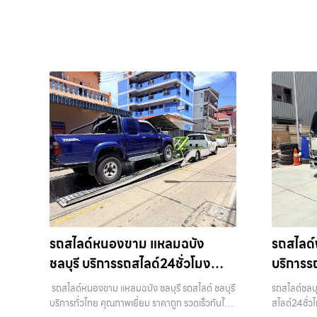
รถสไลด์หนองขาม แหลมฉบัง
รถสไลด์พ
ชลบุรี บริการรถสไลด์24ชั่วโมง
บริการร
ราคาถูก 0611483322
ราคาเริ
รถสไลด์หนองขาม แหลมฉบัง ชลบุรี รถสไลด์ ชลบุรี
รถสไลด์ชลบุ
061148
บริการทั่วไทย คุณภาพเยี่ยม ราคาถูก รวดเร็วทันใจ
สไลด์24ชั่วโ