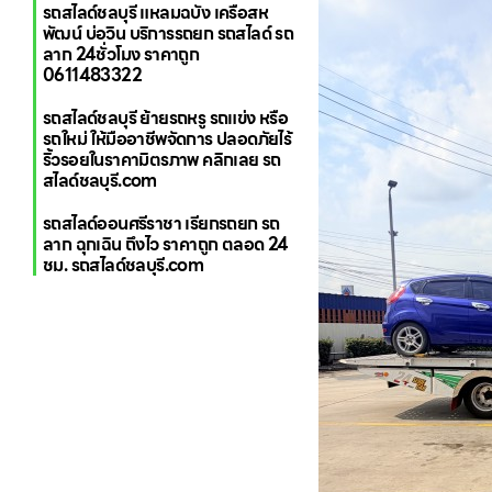
รถสไลด์ชลบุรี แหลมฉบัง เครือสห
พัฒน์ บ่อวิน บริการรถยก รถสไลด์ รถ
ลาก 24ชั่วโมง ราคาถูก
0611483322
รถสไลด์ชลบุรี ย้ายรถหรู รถแข่ง หรือ
รถใหม่ ให้มืออาชีพจัดการ ปลอดภัยไร้
ริ้วรอยในราคามิตรภาพ คลิกเลย รถ
สไลด์ชลบุรี.com
รถสไลด์ออนศรีราชา เรียกรถยก รถ
ลาก ฉุกเฉิน ถึงไว ราคาถูก ตลอด 24
ชม. รถสไลด์ชลบุรี.com