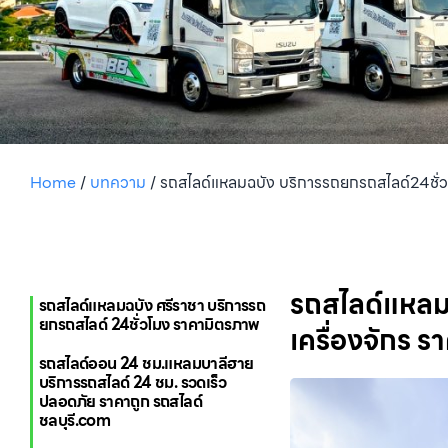
Home
/
บทความ
/
รถสไลด์แหลมฉบัง บริการรถยกรถสไลด์24ชั่
รถสไลด์แหลม
รถสไลด์แหลมฉบัง ศรีราชา บริการรถ
ยกรถสไลด์ 24ชั่วโมง ราคามิตรภาพ
เครื่องจักร
รถสไลด์ออน 24 ชม.แหลมบาลีฮาย
บริการรถสไลด์ 24 ชม. รวดเร็ว
ปลอดภัย ราคาถูก รถสไลด์
ชลบุรี.com