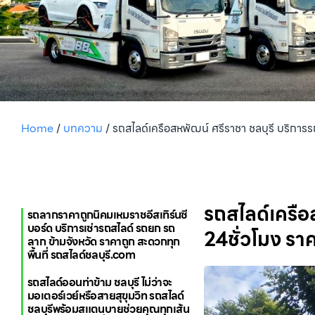
Home
/
บทความ
/
รถสไลด์เครือสหพัฒน์ ศรีราชา ชลบุรี บริกา
รถสไลด์เครือ
รถลากราคาถูกนิคมเหมราชอีสเทิร์นซี
บอร์ด บริการเช่ารถสไลด์ รถยก รถ
24ชั่วโมง ร
ลาก ข้ามจังหวัด ราคาถูก สะดวกทุก
พื้นที่ รถสไลด์ชลบุรี.com
รถสไลด์ออนท่าข้าม ชลบุรี ไม่ว่าจะ
มอเตอร์เวย์หรือสายสุขุมวิท รถสไลด์
ชลบุรีพร้อมสแตนบายช่วยคุณทุกเส้น