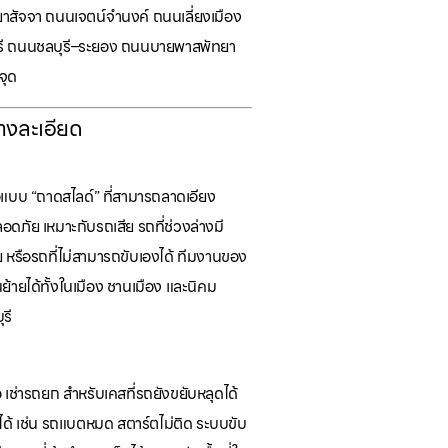
สัจจา ถนนเจตน์จำนงค์ ถนนเลี่ยงเมือง
รี ถนนชลบุรี–ระยอง ถนนบายพาสพัทยา
จุด
างละเอียด
แบบ “ถาดสไลด์” ที่สามารถลาดเอียง
ลอดภัย เหมาะกับรถเสีย รถที่ช่วงล่างมี
ย หรือรถที่ไม่สามารถขับเองได้ ทีมงานของ
ย้ายได้ทั้งในเมือง ชานเมือง และนิคม
รี
อ
เช่ารถยก
สำหรับเคสที่รถยังขยับหลุดได้
งได้ เช่น รถแบตหมด สตาร์ตไม่ติด ระบบขับ