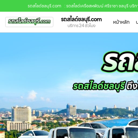
รถสไลด์ชลบุรี.com
: รถสไลด์เครือสหพัฒน์ ศรีราชา ชลบุรี บ
รถสไลด์ชลบุรี.com
หน้าหลัก
บริการ 24 ชั่วโมง