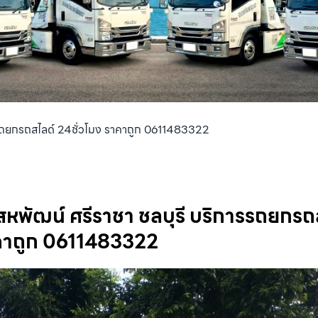
รรถยกรถสไลด์ 24ชั่วโมง ราคาถูก 0611483322
สหพัฒน์ ศรีราชา ชลบุรี บริการรถยกรถ
าคาถูก 0611483322