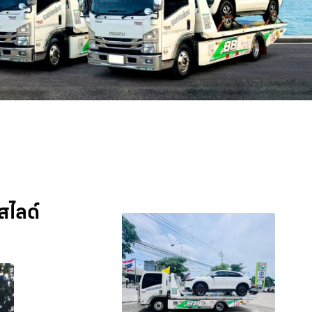
สไลด์