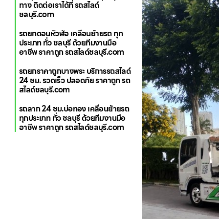
ทาง ติดต่อเราได้ที่ รถสไลด์
ชลบุรี.com
รถยกดอนหัวฬ่อ เคลื่อนย้ายรถ ทุก
ประเภท ทั่ว ชลบุรี ด้วยทีมงานมือ
อาชีพ ราคาถูก รถสไลด์ชลบุรี.com
รถยกราคาถูกบางพระ บริการรถสไลด์
24 ชม. รวดเร็ว ปลอดภัย ราคาถูก รถ
สไลด์ชลบุรี.com
รถลาก 24 ชม.บ่อทอง เคลื่อนย้ายรถ
ทุกประเภท ทั่ว ชลบุรี ด้วยทีมงานมือ
อาชีพ ราคาถูก รถสไลด์ชลบุรี.com