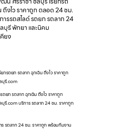
ฒน์ ศรีราชา ชลบุรี เรียกรถ
น ถึงไว ราคาถูก ตลอด 24 ชม.
ริการรถสไลด์ รถยก รถลาก 24
ชลบุรี พัทยา และนิคม
คียง
ียกรถยก รถลาก ฉุกเฉิน ถึงไว ราคาถูก
ลบุรี.com
กรถยก รถลาก ฉุกเฉิน ถึงไว ราคาถูก
บุรี.com บริการ รถลาก 24 ชม. ราคาถูก
…
การ รถลาก 24 ชม. ราคาถูก พร้อมทีมงาน