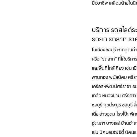
มืออาชีพ เคลื่อนย้ายใ
บริการ รถสไลด์ระ
รถยก รถลาก ราค
ในเมืองชลบุรี หากคุณก
หรือ “รถลาก” ที่ให้บริกา
และพื้นที่ใกล้เคียง เช่น
พานทอง พนัสนิคม ศรีราช
เครือสหพัฒน์ศรีราชา 
เกลือ หนองขาม ศรีราชา 
ชลบุรี ศุขประยูร ชลบุรี
เตี้ย อ่าวอุดม โรงโป๊ะ พั
อู่ตะเภา บางเสร่ บ้านอำเภ
เช่น นิคมอมตะซิตี้ นิค