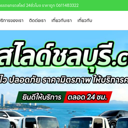
ริการรถยกรถสไลด์ 24ชั่วโมง ราคาถูก 0611483322
บริการของเรา
ติดต่อเรา
เกี่ยวกับเรา
เกี่ยวกับ