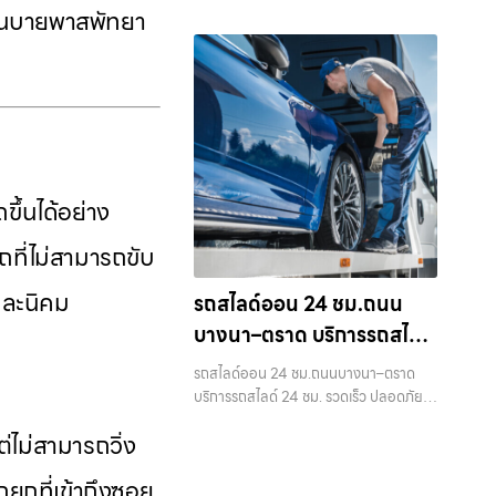
สไลด์ชลบุรี บริการรถสไลด์ รถยก รถลาก
ถนนบายพาสพัทยา
24 ชม. ราคาถูก ทั่วชลบุรี พัทยา และนิคม
อุตสาหกรรมใกล…
ึ้นได้อย่าง
ถที่ไม่สามารถขับ
และนิคม
รถสไลด์ออน 24 ชม.ถนน
บางนา–ตราด บริการรถสไลด์
24 ชม. รวดเร็ว ปลอดภัย
รถสไลด์ออน 24 ชม.ถนนบางนา–ตราด
ราคาถูก รถสไลด์ชลบุรี.com
บริการรถสไลด์ 24 ชม. รวดเร็ว ปลอดภัย
ราคาถูก รถสไลด์ชลบุรี.com — รถสไลด์
่ไม่สามารถวิ่ง
ชลบุรี บริการรถสไลด์ รถยก รถลาก 24 ชม.
ราคาถูก ทั่วชลบุรี พัทยา และนิคม
ถยกที่เข้าถึงซอย
อุตสาหกรรมใกล้เคียง รถสไลด…