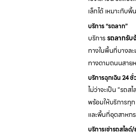
เล็กได้ เหมาะกับพื้
บริการ “รถลาก”
บริการ
รถลากรับจ
ทางในพื้นที่บางละม
ทางตามถนนสายหลั
บริการฉุกเฉิน 24 ชั
ไม่ว่าจะเป็น “รถส
พร้อมให้บริการทุกเ
และพื้นที่อุตสาหก
บริการเช่ารถสไลด์