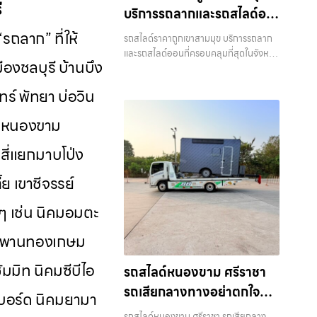
ี
บริการรถลากและรถสไลด์ออ
นที่ครอบคลุมที่สุดในจังหวัด
ถลาก” ที่ให้
รถสไลด์ราคาถูกเขาสามมุข บริการรถลาก
ชลบุรี มั่นใจในบริการ
และรถสไลด์ออนที่ครอบคลุมที่สุดในจังหวัด
มืองชลบุรี บ้านบึง
ชลบุรี มั่นใจในบริการมาตรฐานสากลดูราย
มาตรฐานสากลดูรายละเอียด
ละเอียดได้ที่ รถสไลด์ชลบุรี.com — รถ
ได้ที่ รถสไลด์ชลบุรี.com
ร์ พัทยา บ่อวิน
สไลด์ชลบุรี บริการ 24 ชั่วโมง ถึงไว
ปลอดภัย ราคามิตรภ…
อ หนองขาม
 สี่แยกมาบโป่ง
้ย เขาชีจรรย์
างๆ เช่น นิคมอมตะ
ิคมพานทองเกษม
มมิท นิคมซีบีไอ
รถสไลด์หนองขาม ศรีราชา
รถเสียกลางทางอย่าตกใจ
ีบอร์ด นิคมยามา
เรียกใช้บริการรถสไลด์ด่วนที่
รถสไลด์หนองขาม ศรีราชา รถเสียกลาง