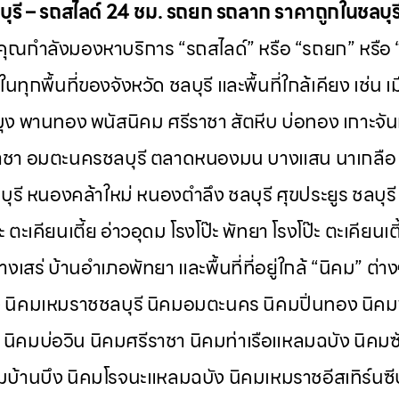
บุรี – รถสไลด์ 24 ชม. รถยก รถลาก ราคาถูกในชลบุร
คุณกำลังมองหาบริการ “รถสไลด์” หรือ “รถยก” หรือ “ร
ในทุกพื้นที่ของจังหวัด ชลบุรี และพื้นที่ใกล้เคียง เช่น เ
ง พานทอง พนัสนิคม ศรีราชา สัตหีบ บ่อทอง เกาะจันท
ราชา อมตะนครชลบุรี ตลาดหนองมน บางแสน นาเกลื
บุรี หนองคล้าใหม่ หนองตำลึง ชลบุรี ศุขประยูร ชลบุรี
ะเคียนเตี้ย อ่าวอุดม โรงโป๊ะ พัทยา โรงโป๊ะ ตะเคียนเตี
งเสร่ บ้านอำเภอพัทยา และพื้นที่ที่อยู่ใกล้ “นิคม” ต่
ัง นิคมเหมราชชลบุรี นิคมอมตะนคร นิคมปิ่นทอง น
นิคมบ่อวิน นิคมศรีราชา นิคมท่าเรือแหลมฉบัง นิคมซั
มบ้านบึง นิคมโรจนะแหลมฉบัง นิคมเหมราชอีสเทิร์นซ