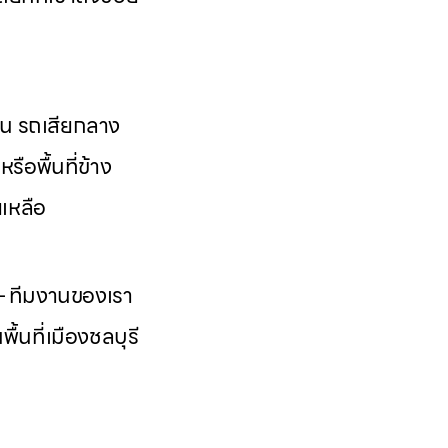
ช่น รถเสียกลาง
รือพื้นที่ข้าง
เหลือ
 — ทีมงานของเรา
ื้นที่เมืองชลบุรี