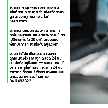
รถยกราคาถูกพัทยา บริการเช่ารถ
สไลด์ รถยก รถลาก ข้ามจังหวัด ราคา
ถูก สะดวกทุกพื้นที่ รถสไลด์
ชลบุรี.com
รถยกนิคมซัมมิท มองหารถยกราคา
ถูกในชลบุรีและนิคมอุตสาหกรรม? เรา
ไปถึงไวภายใน 30 นาที ตรวจสอบ
พื้นที่บริการที่ รถสไลด์ชลบุรี.com
รถยกใกล้ฉัน เรียกรถยก รถลาก
ฉุกเฉิน ถึงไว ราคาถูก ตลอด 24 ชม.
รถสไลด์ชลบุรี.com — รถสไลด์ชลบุรี
บริการรถสไลด์ รถยก รถลาก 24 ชม.
ราคาถูก ทั่วชลบุรี พัทยา บางแสน และ
นิคมอุตสาหกรรมใกล้เคียง
0611483322