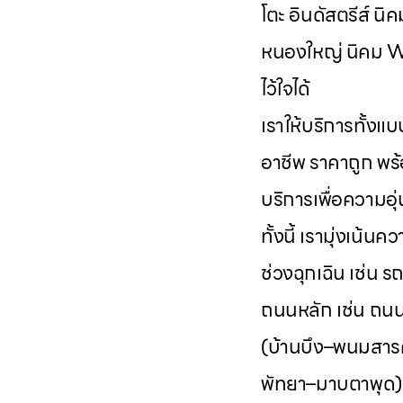
โตะ อินดัสตรีส์ น
หนองใหญ่ นิคม WH
ไว้ใจได้
เราให้บริการทั้งแ
อาชีพ ราคาถูก พร้
บริการเพื่อความอุ่
ทั้งนี้ เรามุ่งเน้
ช่วงฉุกเฉิน เช่น ร
ถนนหลัก เช่น ถน
(บ้านบึง–พนมสาร
พัทยา–มาบตาพุด)