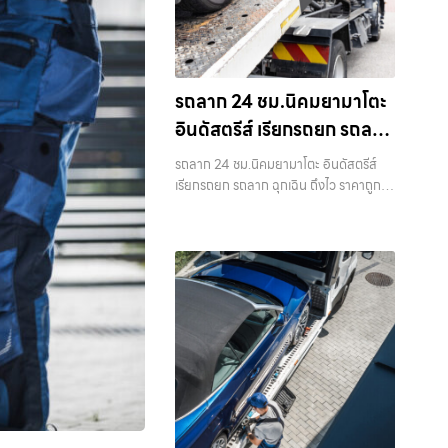
รถลาก 24 ชม.นิคมยามาโตะ
อินดัสตรีส์ เรียกรถยก รถลาก
ฉุกเฉิน ถึงไว ราคาถูก ตลอด
รถลาก 24 ชม.นิคมยามาโตะ อินดัสตรีส์
24 ชม. รถสไลด์ชลบุรี.com
เรียกรถยก รถลาก ฉุกเฉิน ถึงไว ราคาถูก
ตลอด 24 ชม. รถสไลด์ชลบุรี.com — รถ
สไลด์ชลบุรี บริการรถสไลด์ รถยก รถลาก
24 ชม. ราคาถูก ทั่วชลบุรี พัทยา และนิคม
อุตสาหกรรมใกล้เค…