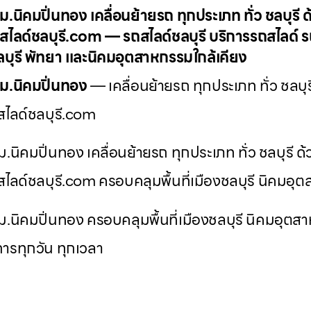
นิคมปิ่นทอง เคลื่อนย้ายรถ ทุกประเภท ทั่ว ชลบุรี 
ถสไลด์ชลบุรี.com — รถสไลด์ชลบุรี บริการรถสไลด์
ชลบุรี พัทยา และนิคมอุตสาหกรรมใกล้เคียง
ม.นิคมปิ่นทอง
— เคลื่อนย้ายรถ ทุกประเภท ทั่ว ชลบุ
สไลด์ชลบุรี.com
นิคมปิ่นทอง เคลื่อนย้ายรถ ทุกประเภท ทั่ว ชลบุรี ด
สไลด์ชลบุรี.com ครอบคลุมพื้นที่เมืองชลบุรี นิคม
.นิคมปิ่นทอง ครอบคลุมพื้นที่เมืองชลบุรี นิคมอุตส
การทุกวัน ทุกเวลา