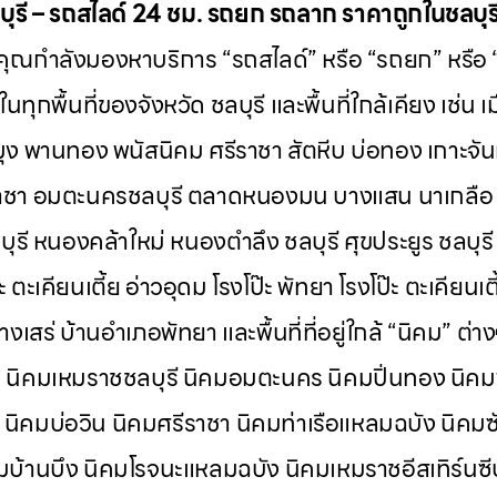
บุรี – รถสไลด์ 24 ชม. รถยก รถลาก ราคาถูกในชลบุร
คุณกำลังมองหาบริการ “รถสไลด์” หรือ “รถยก” หรือ “ร
ในทุกพื้นที่ของจังหวัด ชลบุรี และพื้นที่ใกล้เคียง เช่น เ
ง พานทอง พนัสนิคม ศรีราชา สัตหีบ บ่อทอง เกาะจันท
ราชา อมตะนครชลบุรี ตลาดหนองมน บางแสน นาเกลื
บุรี หนองคล้าใหม่ หนองตำลึง ชลบุรี ศุขประยูร ชลบุรี
ะเคียนเตี้ย อ่าวอุดม โรงโป๊ะ พัทยา โรงโป๊ะ ตะเคียนเตี
งเสร่ บ้านอำเภอพัทยา และพื้นที่ที่อยู่ใกล้ “นิคม” ต่
ัง นิคมเหมราชชลบุรี นิคมอมตะนคร นิคมปิ่นทอง น
นิคมบ่อวิน นิคมศรีราชา นิคมท่าเรือแหลมฉบัง นิคมซั
มบ้านบึง นิคมโรจนะแหลมฉบัง นิคมเหมราชอีสเทิร์นซ