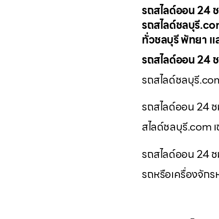
รถสไลด์ออน 24 ช
รถสไลด์ชลบุรี.c
ทั่วชลบุรี พัทยา
รถสไลด์ออน 24 ช
รถสไลด์ชลบุรี.co
รถสไลด์ออน 24 ชม
สไลด์ชลบุรี.com 
รถสไลด์ออน 24 ชม
รถหรือเครื่องจักร