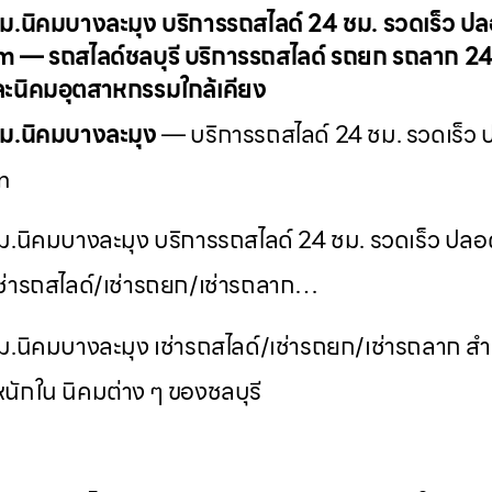
ม.นิคมบางละมุง บริการรถสไลด์ 24 ชม. รวดเร็ว ปล
om — รถสไลด์ชลบุรี บริการรถสไลด์ รถยก รถลาก 24
 และนิคมอุตสาหกรรมใกล้เคียง
ม.นิคมบางละมุง
— บริการรถสไลด์ 24 ชม. รวดเร็ว 
m
.นิคมบางละมุง บริการรถสไลด์ 24 ชม. รวดเร็ว ปลอ
เช่ารถสไลด์/เช่ารถยก/เช่ารถลาก…
.นิคมบางละมุง เช่ารถสไลด์/เช่ารถยก/เช่ารถลาก ส
หนักใน นิคมต่าง ๆ ของชลบุรี