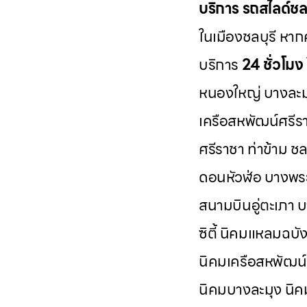
บริการ รถสไลด์ชล
ในเมืองชลบุรี หาก
บริการ
24 ชั่วโมง
หนองใหญ่ บางละมุ
เครือสหพัฒน์ศรี
ศรีราชา ท่าข้าม ชล
ดอนหัวฬ่อ บางพระ ต
สนามบินอู่ตะเภา บา
ซิตี้ นิคมแหลมฉบ
นิคมเครือสหพัฒน์ 
นิคมบางละมุง นิค