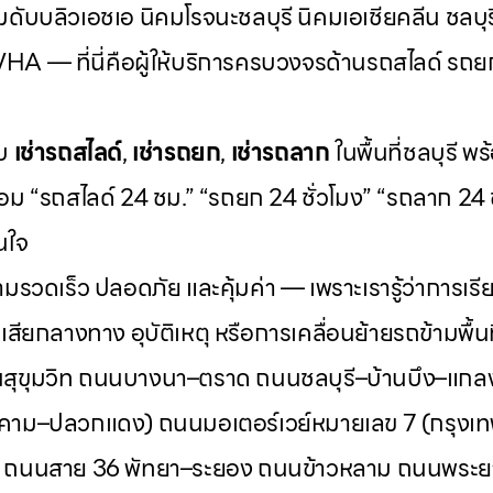
ิคมดับบลิวเอชเอ นิคมโรจนะชลบุรี นิคมเอเชียคลีน ชลบุ
A — ที่นี่คือผู้ให้บริการครบวงจรด้านรถสไลด์ รถย
บบ
เช่ารถสไลด์
,
เช่ารถยก
,
เช่ารถลาก
ในพื้นที่ชลบุรี พ
อม “รถสไลด์ 24 ชม.” “รถยก 24 ชั่วโมง” “รถลาก 24 ช
นใจ
นความรวดเร็ว ปลอดภัย และคุ้มค่า — เพราะเรารู้ว่าการเร
ถเสียกลางทาง อุบัติเหตุ หรือการเคลื่อนย้ายรถข้ามพื้น
นสุขุมวิท ถนนบางนา–ตราด ถนนชลบุรี–บ้านบึง–แก
คาม–ปลวกแดง) ถนนมอเตอร์เวย์หมายเลข 7 (กรุงเท
 ถนนสาย 36 พัทยา–ระยอง ถนนข้าวหลาม ถนนพระยา