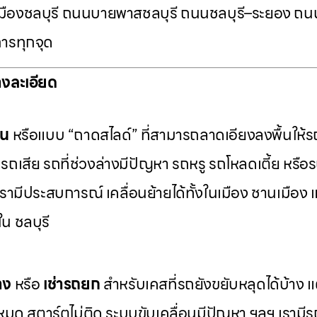
งเมืองชลบุรี ถนนบายพาสชลบุรี ถนนชลบุรี–ระยอง 
การทุกจุด
างละเอียด
อน
หรือแบบ “ถาดสไลด์” ที่สามารถลาดเอียงลงพื้นให้รถข
ถเสีย รถที่ช่วงล่างมีปัญหา รถหรู รถโหลดเตี้ย หรือร
รามีประสบการณ์ เคลื่อนย้ายได้ทั้งในเมือง ชานเมือง 
น ชลบุรี
าง
หรือ
เช่ารถยก
สำหรับเคสที่รถยังขยับหลุดได้บ้าง แต
หมด สตาร์ตไม่ติด ระบบขับเคลื่อนมีปัญหา ฯลฯ เรามีร