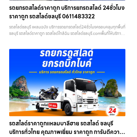
รถยกรถสไลด์ราคาถูก บริการยกรถสไลด์ 24ชั่วโมง
ราคาถูก รถสไลด์ชลบุรี 0611483322
รถสไลด์ชลบุรี แหลมฉบัง บริการรถยกรถสไลด์24ชั่วโมงครอบคลุมทุกพื้นที่
ชลบุรี รถสไลด์ราคาถูก รถสไลด์ใกล้ฉัน รถสไลด์ชลบุรี.comพื้นที่ให้บริการ:
รวดเร็ว ครอบคลุมทั่วทั้งจังหวัดไม่ว่าคุณจะอยู่ที่ไหน เราพร้อม…
รถสไลด์ราคาถูกแหลมบาลีฮาย รถสไลด์ ชลบุรี
บริการทั่วไทย คุณภาพเยี่ยม ราคาถูก การันตีความ