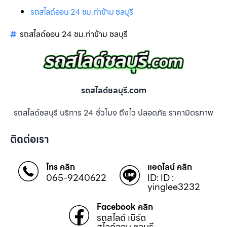
รถสไลด์ออน 24 ชม.ท่าข้าม ชลบุรี
รถสไลด์ออน 24 ชม.ท่าข้าม ชลบุรี
รถสไลด์ชลบุรี.com
รถสไลด์ชลบุรี บริการ 24 ชั่วโมง ถึงไว ปลอดภัย ราคามิตรภาพ
ติดต่อเรา
โทร คลิก
แอดไลน์ คลิก
065-9240622
ID: ID :
yinglee3232
Facebook คลิก
รถสไลด์ เบิร์ด
สไลด์ออน ชลบุรี