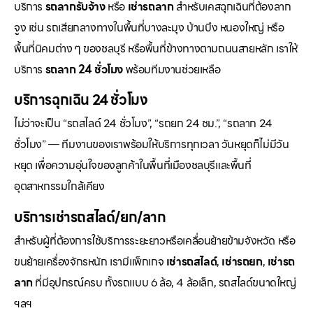
บริการ
รถลากรับจ้าง
หรือ
เช่ารถลาก
สำหรับเคสฉุกเฉินที่ต้องลาก
จูง เช่น รถเสียกลางทางในพื้นที่บางละมุง บ้านบึง หนองใหญ่ หรือ
พื้นที่นิคมต่าง ๆ ของชลบุรี หรือพื้นที่ข้างทางตามถนนสายหลัก เราให้
บริการ
รถลาก 24 ชั่วโมง
พร้อมทีมงานช่วยเหลือ
บริการฉุกเฉิน 24 ชั่วโมง
ไม่ว่าจะเป็น “รถสไลด์ 24 ชั่วโมง”, “รถยก 24 ชม.”, “รถลาก 24
ชั่วโมง” — ทีมงานของเราพร้อมให้บริการทุกเวลา วันหยุดก็ไม่มีวัน
หยุด เพื่อความอุ่นใจของลูกค้าในพื้นที่เมืองชลบุรีและพื้นที่
อุตสาหกรรมใกล้เคียง
บริการเช่ารถสไลด์/ยก/ลาก
สำหรับผู้ที่ต้องการใช้บริการระยะยาวหรือเคลื่อนย้ายข้ามจังหวัด หรือ
ขนย้ายเครื่องจักรหนัก เรามีแพ็กเกจ
เช่ารถสไลด์
,
เช่ารถยก
,
เช่ารถ
ลาก
ที่มีอุปกรณ์ครบ ทั้งรถแบบ 6 ล้อ, 4 ล้อเล็ก, รถสไลด์ขนาดใหญ่
ฯลฯ