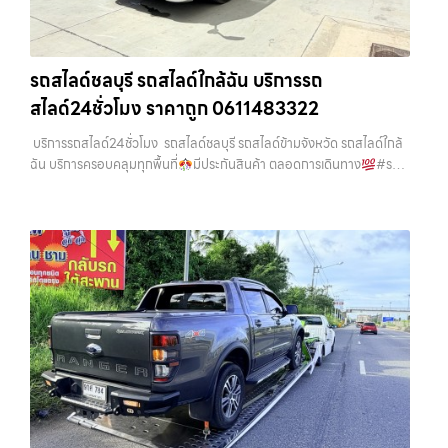
รถสไลด์ชลบุรี รถสไลด์ใกล้ฉัน บริการรถ
สไลด์24ชั่วโมง ราคาถูก 0611483322
บริการรถสไลด์24ชั่วโมง รถสไลด์ชลบุรี รถสไลด์ข้ามจังหวัด รถสไลด์ใกล้
ฉัน บริการครอบคลุมทุกพื้นที่
มีประกันสินค้า ตลอดการเดินทาง
#รถ
สไลด์ชลบุรี#รถสไลด์ระยอง#รถสไลด์บ่อวิน#รถสไลด์พัทยา#รถสไลด์
บางละมุง#ร…