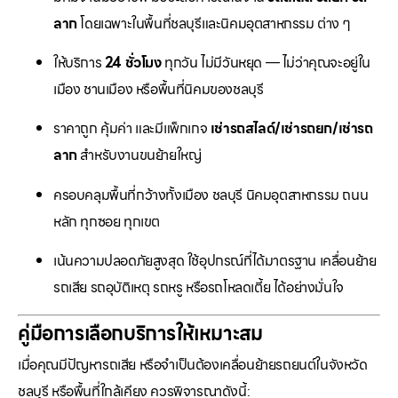
ลาก
โดยเฉพาะในพื้นที่ชลบุรีและนิคมอุตสาหกรรม ต่าง ๆ
ให้บริการ
24 ชั่วโมง
ทุกวัน ไม่มีวันหยุด — ไม่ว่าคุณจะอยู่ใน
เมือง ชานเมือง หรือพื้นที่นิคมของชลบุรี
ราคาถูก คุ้มค่า และมีแพ็กเกจ
เช่ารถสไลด์/เช่ารถยก/เช่ารถ
ลาก
สำหรับงานขนย้ายใหญ่
ครอบคลุมพื้นที่กว้างทั้งเมือง ชลบุรี นิคมอุตสาหกรรม ถนน
หลัก ทุกซอย ทุกเขต
เน้นความปลอดภัยสูงสุด ใช้อุปกรณ์ที่ได้มาตรฐาน เคลื่อนย้าย
รถเสีย รถอุบัติเหตุ รถหรู หรือรถโหลดเตี้ย ได้อย่างมั่นใจ
คู่มือการเลือกบริการให้เหมาะสม
เมื่อคุณมีปัญหารถเสีย หรือจำเป็นต้องเคลื่อนย้ายรถยนต์ในจังหวัด
ชลบุรี หรือพื้นที่ใกล้เคียง ควรพิจารณาดังนี้: