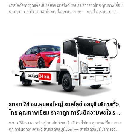
พอใจ รถสไลด์ชลบุรี.com
รถสไลด์ราคาถูกแหลมบาลีฮาย รถสไลด์ ชลบุรี บริการทั่วไทย คุณภาพเยี่ยม
ราคาถูก การันตีความพอใจ รถสไลด์ชลบุรี.com — รถสไลด์ชลบุรี บริการ
รถสไลด์ รถยก รถลาก 24 ชม. ราคาถูก ทั่วชลบุรี พัทยา และนิคม
อุตสาหกรรม…
รถยก 24 ชม.หนองใหญ่ รถสไลด์ ชลบุรี บริการทั่ว
ไทย คุณภาพเยี่ยม ราคาถูก การันตีความพอใจ รถ
สไลด์ชลบุรี.com
รถยก 24 ชม.หนองใหญ่ รถสไลด์ ชลบุรี บริการทั่วไทย คุณภาพเยี่ยม ราคา
ถูก การันตีความพอใจ รถสไลด์ชลบุรี.com — รถสไลด์ชลบุรี บริการรถ