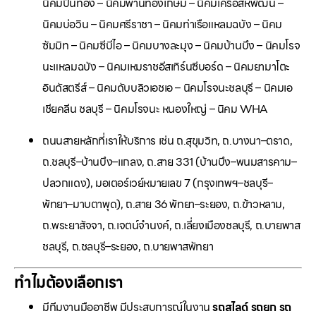
นิคมปิ่นทอง – นิคมพานทองเกษม – นิคมเครือสหพัฒน์ –
นิคมบ่อวิน – นิคมศรีราชา – นิคมท่าเรือแหลมฉบัง – นิคม
ซัมมิท – นิคมซีบีไอ – นิคมบางละมุง – นิคมบ้านบึง – นิคมโรจ
นะแหลมฉบัง – นิคมเหมราชอีสเทิร์นซีบอร์ด – นิคมยามาโตะ
อินดัสตรีส์ – นิคมดับบลิวเอชเอ – นิคมโรจนะชลบุรี – นิคมเอ
เชียคลีน ชลบุรี – นิคมโรจนะ หนองใหญ่ – นิคม WHA
ถนนสายหลักที่เราให้บริการ เช่น ถ.สุขุมวิท, ถ.บางนา–ตราด,
ถ.ชลบุรี–บ้านบึง–แกลง, ถ.สาย 331 (บ้านบึง–พนมสารคาม–
ปลวกแดง), มอเตอร์เวย์หมายเลข 7 (กรุงเทพฯ–ชลบุรี–
พัทยา–มาบตาพุด), ถ.สาย 36 พัทยา–ระยอง, ถ.ข้าวหลาม,
ถ.พระยาสัจจา, ถ.เจตน์จำนงค์, ถ.เลี่ยงเมืองชลบุรี, ถ.บายพาส
ชลบุรี, ถ.ชลบุรี–ระยอง, ถ.บายพาสพัทยา
ทำไมต้องเลือกเรา
มีทีมงานมืออาชีพ มีประสบการณ์ในงาน
รถสไลด์ รถยก รถ