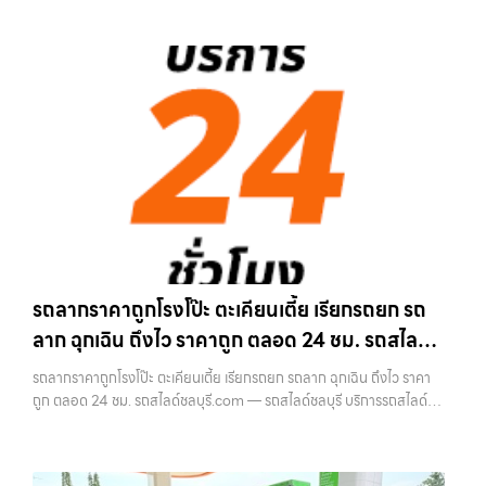
รถลากราคาถูกโรงโป๊ะ ตะเคียนเตี้ย เรียกรถยก รถ
ลาก ฉุกเฉิน ถึงไว ราคาถูก ตลอด 24 ชม. รถสไลด์
ชลบุรี.com
รถลากราคาถูกโรงโป๊ะ ตะเคียนเตี้ย เรียกรถยก รถลาก ฉุกเฉิน ถึงไว ราคา
ถูก ตลอด 24 ชม. รถสไลด์ชลบุรี.com — รถสไลด์ชลบุรี บริการรถสไลด์
รถยก รถลาก 24 ชม. ราคาถูก ทั่วชลบุรี พัทยา และนิคมอุตสาหกรรมใกล้
เคียง…