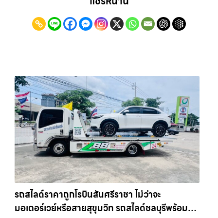
แชร์หน้านี้
รถสไลด์ราคาถูกโรบินสันศรีราชา ไม่ว่าจะ
มอเตอร์เวย์หรือสายสุขุมวิท รถสไลด์ชลบุรีพร้อมส