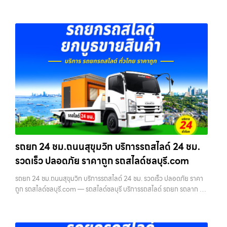
รถยก รถลาก 24 ชม. ราคาถูก ทั่วชลบุรี พัทยา และนิคมอุตสาหกรรมใกล้
เคียง ร…
รถยก 24 ชม.ถนนสุขุมวิท บริการรถสไลด์ 24 ชม.
รวดเร็ว ปลอดภัย ราคาถูก รถสไลด์ชลบุรี.com
รถยก 24 ชม.ถนนสุขุมวิท บริการรถสไลด์ 24 ชม. รวดเร็ว ปลอดภัย ราคา
ถูก รถสไลด์ชลบุรี.com — รถสไลด์ชลบุรี บริการรถสไลด์ รถยก รถลาก 24
ชม. ราคาถูก ทั่วชลบุรี พัทยา และนิคมอุตสาหกรรมใกล้เคียง รถยก 24
ชม.ถนน…