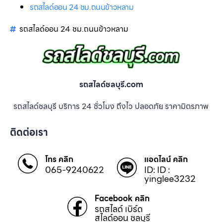
รถสไลด์ออน 24 ชม.ถนนข้าวหลาม
รถสไลด์ออน 24 ชม.ถนนข้าวหลาม
รถสไลด์ชลบุรี.com
รถสไลด์ชลบุรี บริการ 24 ชั่วโมง ถึงไว ปลอดภัย ราคามิตรภาพ
ติดต่อเรา
โทร คลิก
แอดไลน์ คลิก
065-9240622
ID: ID :
yinglee3232
Facebook คลิก
รถสไลด์ เบิร์ด
สไลด์ออน ชลบุรี