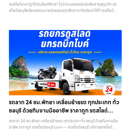
แตนบายช่วยคุณทุกเส้นทาง ติดต่อเราได้ที่ รถสไลด์
รถสไลด์ราคาถูกโรบินสันศรีราชา ไม่ว่าจะมอเตอร์เวย์หรือสายสุขุมวิท รถ
ชลบุรี.com
สไลด์ชลบุรีพร้อมสแตนบายช่วยคุณทุกเส้นทาง ติดต่อเราได้ที่ รถสไลด์
ชลบุรี.com — รถสไลด์ชลบุรี บริการ 24 ชั่วโมง ถึงไว ปลอดภัย ราคามิตร
ภา…
รถลาก 24 ชม.พัทยา เคลื่อนย้ายรถ ทุกประเภท ทั่ว
ชลบุรี ด้วยทีมงานมืออาชีพ ราคาถูก รถสไลด์
ชลบุรี.com
รถลาก 24 ชม.พัทยา เคลื่อนย้ายรถ ทุกประเภท ทั่ว ชลบุรี ด้วยทีมงานมือ
อาชีพ ราคาถูก รถสไลด์ชลบุรี.com — รถสไลด์ชลบุรี บริการรถสไลด์