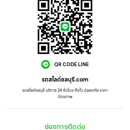
QR CODE LINE
รถสไลด์ชลบุรี.com
รถสไลด์ชลบุรี บริการ 24 ชั่วโมง ถึงไว ปลอดภัย ราคา
มิตรภาพ
ช่องทางติดต่อ