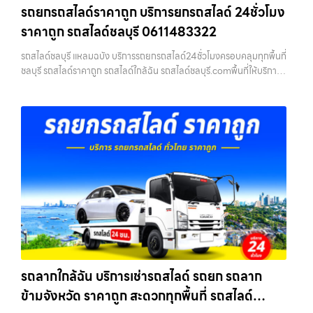
รถยกรถสไลด์ราคาถูก บริการยกรถสไลด์ 24ชั่วโมง
ราคาถูก รถสไลด์ชลบุรี 0611483322
รถสไลด์ชลบุรี แหลมฉบัง บริการรถยกรถสไลด์24ชั่วโมงครอบคลุมทุกพื้นที่
ชลบุรี รถสไลด์ราคาถูก รถสไลด์ใกล้ฉัน รถสไลด์ชลบุรี.comพื้นที่ให้บริการ:
รวดเร็ว ครอบคลุมทั่วทั้งจังหวัดไม่ว่าคุณจะอยู่ที่ไหน เราพร้อม…
รถลากใกล้ฉัน บริการเช่ารถสไลด์ รถยก รถลาก
ข้ามจังหวัด ราคาถูก สะดวกทุกพื้นที่ รถสไลด์