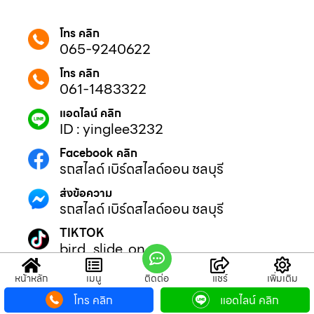
โทร คลิก
065-9240622
โทร คลิก
061-1483322
แอดไลน์ คลิก
ID : yinglee3232
Facebook คลิก
รถสไลด์ เบิร์ดสไลด์ออน ชลบุรี
ส่งข้อความ
รถสไลด์ เบิร์ดสไลด์ออน ชลบุรี
TIKTOK
bird_slide_on
หน้าหลัก
เมนู
ติดต่อ
แชร์
เพิ่มเติม
โทร คลิก
แอดไลน์ คลิก