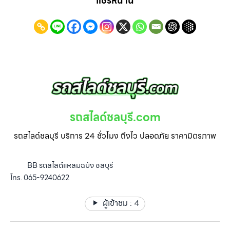
แชร์หน้านี้
รถสไลด์ชลบุรี.com
รถสไลด์ชลบุรี บริการ 24 ชั่วโมง ถึงไว ปลอดภัย ราคามิตรภาพ
BB รถสไลด์แหลมฉบัง ชลบุรี
โทร. 065-9240622
ผู้เข้าชม :
4