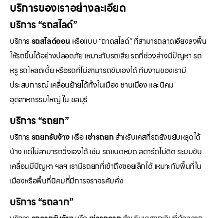
บริการของเราอย่างละเอียด
บริการ “รถสไลด์”
บริการ
รถสไลด์ออน
หรือแบบ “ถาดสไลด์” ที่สามารถลาดเอียงลงพื้น
ให้รถขึ้นได้อย่างปลอดภัย เหมาะกับรถเสีย รถที่ช่วงล่างมีปัญหา รถ
หรู รถโหลดเตี้ย หรือรถที่ไม่สามารถขับเองได้ ทีมงานของเรามี
ประสบการณ์ เคลื่อนย้ายได้ทั้งในเมือง ชานเมือง และนิคม
อุตสาหกรรมใหญ่ ใน ชลบุรี
บริการ “รถยก”
บริการ
รถยกรับจ้าง
หรือ
เช่ารถยก
สำหรับเคสที่รถยังขยับหลุดได้
บ้าง แต่ไม่สามารถวิ่งเองได้ เช่น รถแบตหมด สตาร์ตไม่ติด ระบบขับ
เคลื่อนมีปัญหา ฯลฯ เรามีรถยกที่เข้าถึงซอยเล็กได้ เหมาะกับพื้นที่ใน
เมืองหรือพื้นที่นิคมที่มีการจราจรคับคั่ง
บริการ “รถลาก”