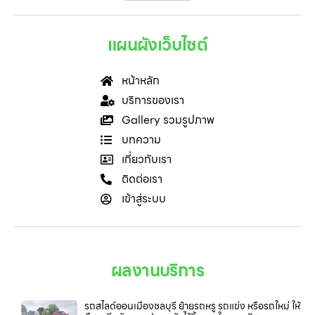
แผนผังเว็บไซต์
หน้าหลัก
บริการของเรา
Gallery รวมรูปภาพ
บทความ
เกี่ยวกับเรา
ติดต่อเรา
เข้าสู่ระบบ
ผลงานบริการ
รถสไลด์ออนเมืองชลบุรี ย้ายรถหรู รถแข่ง หรือรถใหม่ ให้