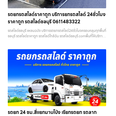
รถยกรถสไลด์ราคาถูก บริการยกรถสไลด์ 24ชั่วโมง
ราคาถูก รถสไลด์ชลบุรี 0611483322
รถสไลด์ชลบุรี แหลมฉบัง บริการรถยกรถสไลด์24ชั่วโมงครอบคลุมทุกพื้นที่
ชลบุรี รถสไลด์ราคาถูก รถสไลด์ใกล้ฉัน รถสไลด์ชลบุรี.comพื้นที่ให้บริการ:
รวดเร็ว ครอบคลุมทั่วทั้งจังหวัดไม่ว่าคุณจะอยู่ที่ไหน เราพร้อม…
รถยก 24 ชม.สี่แยกมาบโป่ง เรียกรถยก รถลาก