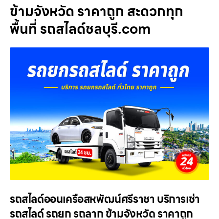
ข้ามจังหวัด ราคาถูก สะดวกทุก
พื้นที่ รถสไลด์ชลบุรี.com
รถสไลด์ออนเครือสหพัฒน์ศรีราชา บริการเช่า
รถสไลด์ รถยก รถลาก ข้ามจังหวัด ราคาถูก