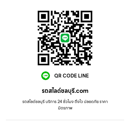
QR CODE LINE
รถสไลด์ชลบุรี.com
รถสไลด์ชลบุรี บริการ 24 ชั่วโมง ถึงไว ปลอดภัย ราคา
มิตรภาพ