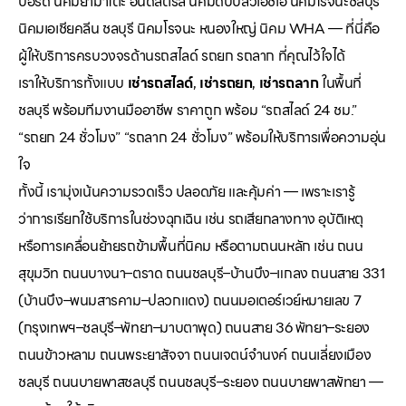
บอร์ด นิคมยามาโตะ อินดัสตรีส์ นิคมดับบลิวเอชเอ นิคมโรจนะชลบุรี
นิคมเอเชียคลีน ชลบุรี นิคมโรจนะ หนองใหญ่ นิคม WHA — ที่นี่คือ
ผู้ให้บริการครบวงจรด้านรถสไลด์ รถยก รถลาก ที่คุณไว้ใจได้
เราให้บริการทั้งแบบ
เช่ารถสไลด์
,
เช่ารถยก
,
เช่ารถลาก
ในพื้นที่
ชลบุรี พร้อมทีมงานมืออาชีพ ราคาถูก พร้อม “รถสไลด์ 24 ชม.”
“รถยก 24 ชั่วโมง” “รถลาก 24 ชั่วโมง” พร้อมให้บริการเพื่อความอุ่น
ใจ
ทั้งนี้ เรามุ่งเน้นความรวดเร็ว ปลอดภัย และคุ้มค่า — เพราะเรารู้
ว่าการเรียกใช้บริการในช่วงฉุกเฉิน เช่น รถเสียกลางทาง อุบัติเหตุ
หรือการเคลื่อนย้ายรถข้ามพื้นที่นิคม หรือตามถนนหลัก เช่น ถนน
สุขุมวิท ถนนบางนา–ตราด ถนนชลบุรี–บ้านบึง–แกลง ถนนสาย 331
(บ้านบึง–พนมสารคาม–ปลวกแดง) ถนนมอเตอร์เวย์หมายเลข 7
(กรุงเทพฯ–ชลบุรี–พัทยา–มาบตาพุด) ถนนสาย 36 พัทยา–ระยอง
ถนนข้าวหลาม ถนนพระยาสัจจา ถนนเจตน์จำนงค์ ถนนเลี่ยงเมือง
ชลบุรี ถนนบายพาสชลบุรี ถนนชลบุรี–ระยอง ถนนบายพาสพัทยา —