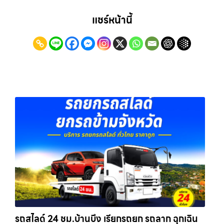
แชร์หน้านี้
รถสไลด์ 24 ชม.บ้านบึง เรียกรถยก รถลาก ฉุกเฉิน