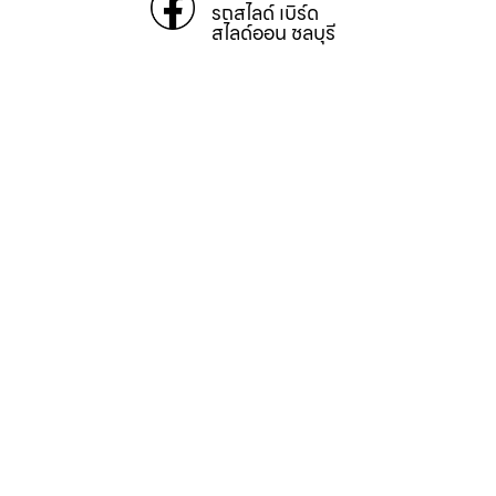
รถสไลด์ เบิร์ด
สไลด์ออน ชลบุรี