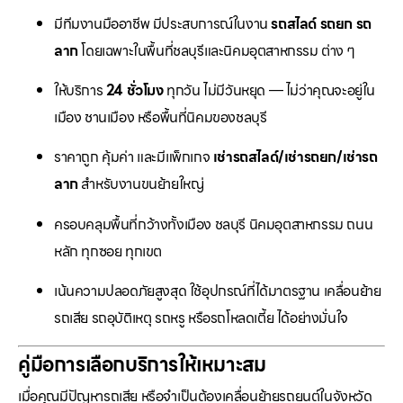
มีทีมงานมืออาชีพ มีประสบการณ์ในงาน
รถสไลด์ รถยก รถ
ลาก
โดยเฉพาะในพื้นที่ชลบุรีและนิคมอุตสาหกรรม ต่าง ๆ
ให้บริการ
24 ชั่วโมง
ทุกวัน ไม่มีวันหยุด — ไม่ว่าคุณจะอยู่ใน
เมือง ชานเมือง หรือพื้นที่นิคมของชลบุรี
ราคาถูก คุ้มค่า และมีแพ็กเกจ
เช่ารถสไลด์/เช่ารถยก/เช่ารถ
ลาก
สำหรับงานขนย้ายใหญ่
ครอบคลุมพื้นที่กว้างทั้งเมือง ชลบุรี นิคมอุตสาหกรรม ถนน
หลัก ทุกซอย ทุกเขต
เน้นความปลอดภัยสูงสุด ใช้อุปกรณ์ที่ได้มาตรฐาน เคลื่อนย้าย
รถเสีย รถอุบัติเหตุ รถหรู หรือรถโหลดเตี้ย ได้อย่างมั่นใจ
คู่มือการเลือกบริการให้เหมาะสม
เมื่อคุณมีปัญหารถเสีย หรือจำเป็นต้องเคลื่อนย้ายรถยนต์ในจังหวัด