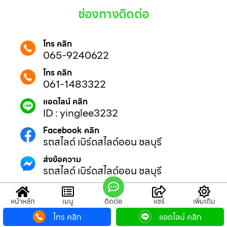
ช่องทางติดต่อ
โทร คลิก
065-9240622
โทร คลิก
061-1483322
แอดไลน์ คลิก
ID : yinglee3232
Facebook คลิก
รถสไลด์ เบิร์ดสไลด์ออน ชลบุรี
ส่งข้อความ
รถสไลด์ เบิร์ดสไลด์ออน ชลบุรี
TIKTOK
bird_slide_on
หน้าหลัก
เมนู
ติดต่อ
แชร์
เพิ่มเติม
โทร คลิก
แอดไลน์ คลิก