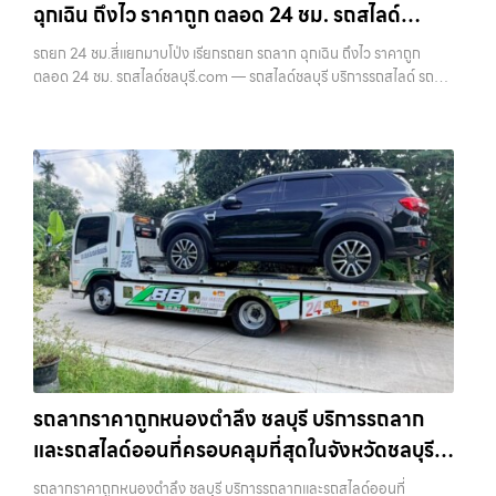
ฉุกเฉิน ถึงไว ราคาถูก ตลอด 24 ชม. รถสไลด์
ชลบุรี.com
รถยก 24 ชม.สี่แยกมาบโป่ง เรียกรถยก รถลาก ฉุกเฉิน ถึงไว ราคาถูก
ตลอด 24 ชม. รถสไลด์ชลบุรี.com — รถสไลด์ชลบุรี บริการรถสไลด์ รถยก
รถลาก 24 ชม. ราคาถูก ทั่วชลบุรี พัทยา และนิคมอุตสาหกรรมใกล้เคียง
รถยก 24…
รถลากราคาถูกหนองตำลึง ชลบุรี บริการรถลาก
และรถสไลด์ออนที่ครอบคลุมที่สุดในจังหวัดชลบุรี
มั่นใจในบริการมาตรฐานสากลดูรายละเอียดได้ที่ รถ
รถลากราคาถูกหนองตำลึง ชลบุรี บริการรถลากและรถสไลด์ออนที่