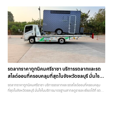
รถสไลด์ชล…
รถลากราคาถูกนิคมศรีราชา บริการรถลากและรถ
สไลด์ออนที่ครอบคลุมที่สุดในจังหวัดชลบุรี มั่นใจใน
บริการมาตรฐานสากลดูรายละเอียดได้ที่ รถสไลด์
รถลากราคาถูกนิคมศรีราชา บริการรถลากและรถสไลด์ออนที่ครอบคลุม
ชลบุรี.com
ที่สุดในจังหวัดชลบุรี มั่นใจในบริการมาตรฐานสากลดูรายละเอียดได้ที่ รถ
สไลด์ชลบุรี.com — รถสไลด์ชลบุรี บริการ 24 ชั่วโมง ถึงไว ปลอดภัย ราคา
มิตรภ…