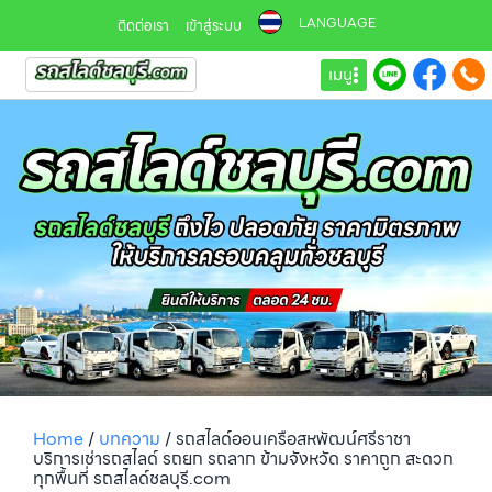
LANGUAGE
ติดต่อเรา
เข้าสู่ระบบ
เมนู
Home
/
บทความ
/
รถสไลด์ออนเครือสหพัฒน์ศรีราชา
บริการเช่ารถสไลด์ รถยก รถลาก ข้ามจังหวัด ราคาถูก สะดวก
ทุกพื้นที่ รถสไลด์ชลบุรี.com