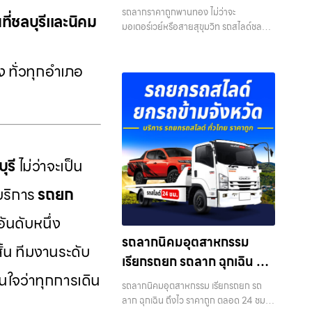
สุขุมวิท รถสไลด์ชลบุรีพร้อมส
รถลากราคาถูกพานทอง ไม่ว่าจะ
ี่ชลบุรีและนิคม
แตนบายช่วยคุณทุกเส้นทาง
มอเตอร์เวย์หรือสายสุขุมวิท รถสไลด์ชลบุรี
พร้อมสแตนบายช่วยคุณทุกเส้นทาง ติดต่อ
ติดต่อเราได้ที่ รถสไลด์
เราได้ที่ รถสไลด์ชลบุรี.com — รถสไลด์
ชลบุรี.com
 ทั่วทุกอำเภอ
ชลบุรี บริการ 24 ชั่วโมง ถึงไว ปลอดภัย
ราคามิตรภาพ รถลากราคา…
ุรี
ไม่ว่าจะเป็น
้บริการ
รถยก
นดับหนึ่ง
รถลากนิคมอุตสาหกรรม
ั้น ทีมงานระดับ
เรียกรถยก รถลาก ฉุกเฉิน ถึง
นใจว่าทุกการเดิน
ไว ราคาถูก ตลอด 24 ชม. รถ
รถลากนิคมอุตสาหกรรม เรียกรถยก รถ
สไลด์ชลบุรี.com
ลาก ฉุกเฉิน ถึงไว ราคาถูก ตลอด 24 ชม.