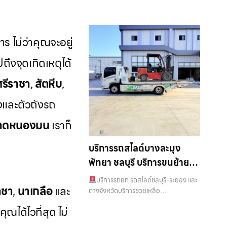
รถสไลด์ชลบุรี.com — รถสไลด์ชลบุรี
บริการรถสไลด์ รถยก รถลาก 24 ชม. ราคา
ถูก ทั่วชลบุรี พัทยา และนิคมอุตสาหกรรม
ใกล้เคียง รถลากนิคมอุต…
 ไม่ว่าคุณจะอยู่
ึงจุดเกิดเหตุได้
ศรีราชา
,
สัตหีบ
,
และตัวถังรถ
าดหนองมน
เราก็
บริการรถสไลด์บางละมุง
พัทยา ชลบุรี บริการขนย้าย
รถยนต์ และซิ่งของ ราคา
บริการรถยก รถสไลด์ชลบุรี-ระยอง และ
าชา
,
นาเกลือ
และ
มิตรภาพ
ต่างจังหวัดบริการช่วยเหลือ
ฉุกเฉิน24ชั่วโมง
รถเสีย สตาร์ทไม่ติด
ณได้ไวที่สุด ไม่
แบตหมด ยางรั่ว รถอุบัติเหตุ ยกย้าย
เครื่องจักร ซุ้มกาแฟต่างๆ ยินดีให้บริการ