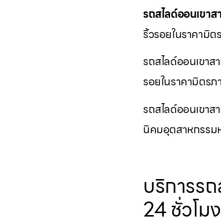
รถสไลด์ออนเขาส
ริ้วรอยในราคามิต
รถสไลด์ออนเขาสามม
รอยในราคามิตรภาพ
รถสไลด์ออนเขาสาม
นิคมอุตสาหกรรมห
บริการรถ
24 ชั่วโมง 