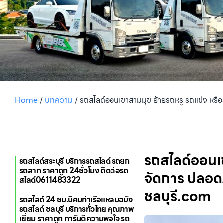
Home
/
บทความ
/
รถสไลด์ออนเขาสามมุข ย้ายรถหรู รถแข่ง หรือ
รถสไลด์ออนเข
รถสไลด์สระบุรี บริการรถสไลด์ รถยก
รถลาก ราคาถูก 24ชั่วโมง ติดต่อรถ
จัดการ ปลอดภ
สไลด์0611483322
ชลบุรี.com
รถสไลด์ 24 ชม.นิคมท่าเรือแหลมฉบัง
รถสไลด์ ชลบุรี บริการทั่วไทย คุณภาพ
เยี่ยม ราคาถูก การันตีความพอใจ รถ