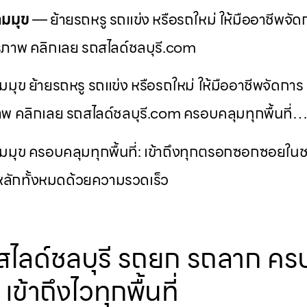
ามมุข
— ย้ายรถหรู รถแข่ง หรือรถใหม่ ให้มืออาชีพจัด
รภาพ คลิกเลย รถสไลด์ชลบุรี.com
ุข ย้ายรถหรู รถแข่ง หรือรถใหม่ ให้มืออาชีพจัดการ ป
 คลิกเลย รถสไลด์ชลบุรี.com ครอบคลุมทุกพื้นที่
มุข ครอบคลุมทุกพื้นที่: เข้าถึงทุกตรอกซอกซอยในชล
ลักทั้งหมดด้วยความรวดเร็ว
สไลด์ชลบุรี รถยก รถลาก ค
เข้าถึงไวทุกพื้นที่