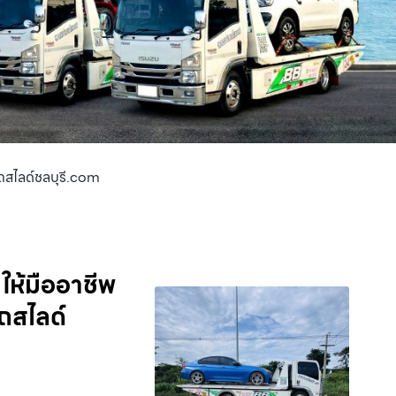
รถสไลด์ชลบุรี.com
ให้มืออาชีพ
ถสไลด์