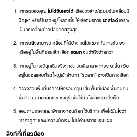
หากรถของคุณ
ไม่ได้ขับเองได้
หรือช่วงล่าง/ระบบขับเคลื่อนมี
ปัญหา หรือเป็นรถหรู/โหลดเตี้ย ให้เลือกบริการ
รถสไลด์
เพราะ
เป็นวิธีเคลื่อนย้ายปลอดภัยสูงสุด
หากรถยังสามารถเคลื่อนที่ได้บ้าง แต่ไม่เหมาะกับการขับเอง
หรืออยู่ในพื้นที่ซอยเล็ก เลือก
รถยก
จะเข้าถึงง่ายกว่า
หากอยู่ในกรณีฉุกเฉินจริงๆ เช่น รถเสียกลางทางระยะสั้น หรือ
อยู่ในซอยแคบที่รถใหญ่เข้าลำบาก “รถลาก” อาจเป็นทางเลือก
ตรวจสอบพื้นที่บริการให้ครอบคลุม เช่น พื้นที่เมือง พื้นที่นิคม
พื้นที่ถนนสายหลักของชลบุรี เพื่อให้มั่นใจว่าเรามาถึงเร็ว
สอบถามราคาและแพ็กเกจก่อนเรียกใช้บริการ เพื่อให้มั่นใจว่า
“ราคาถูก” และมีความชัดเจน ไม่มีค่าบริการแอบแฝง
ลิงก์ที่เกี่ยวข้อง