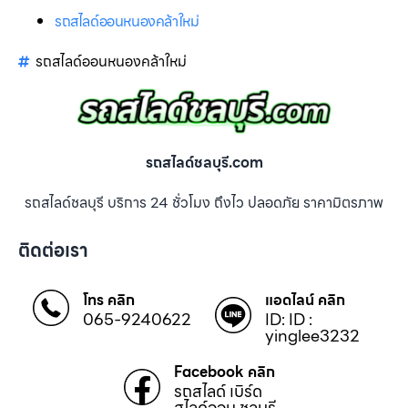
รถสไลด์ออนหนองคล้าใหม่
รถสไลด์ออนหนองคล้าใหม่
รถสไลด์ชลบุรี.com
รถสไลด์ชลบุรี บริการ 24 ชั่วโมง ถึงไว ปลอดภัย ราคามิตรภาพ
ติดต่อเรา
โทร คลิก
แอดไลน์ คลิก
065-9240622
ID: ID :
yinglee3232
Facebook คลิก
รถสไลด์ เบิร์ด
สไลด์ออน ชลบุรี