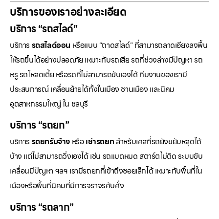
บริการของเราอย่างละเอียด
บริการ “รถสไลด์”
บริการ
รถสไลด์ออน
หรือแบบ “ถาดสไลด์” ที่สามารถลาดเอียงลงพื้น
ให้รถขึ้นได้อย่างปลอดภัย เหมาะกับรถเสีย รถที่ช่วงล่างมีปัญหา รถ
หรู รถโหลดเตี้ย หรือรถที่ไม่สามารถขับเองได้ ทีมงานของเรามี
ประสบการณ์ เคลื่อนย้ายได้ทั้งในเมือง ชานเมือง และนิคม
อุตสาหกรรมใหญ่ ใน ชลบุรี
บริการ “รถยก”
บริการ
รถยกรับจ้าง
หรือ
เช่ารถยก
สำหรับเคสที่รถยังขยับหลุดได้
บ้าง แต่ไม่สามารถวิ่งเองได้ เช่น รถแบตหมด สตาร์ตไม่ติด ระบบขับ
เคลื่อนมีปัญหา ฯลฯ เรามีรถยกที่เข้าถึงซอยเล็กได้ เหมาะกับพื้นที่ใน
เมืองหรือพื้นที่นิคมที่มีการจราจรคับคั่ง
บริการ “รถลาก”