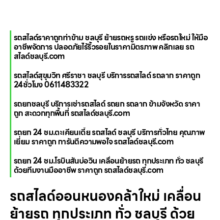
รถสไลด์ราคาถูกท่าข้าม ชลบุรี ย้ายรถหรู รถแข่ง หรือรถใหม่ ให้มือ
อาชีพจัดการ ปลอดภัยไร้ริ้วรอยในราคามิตรภาพ คลิกเลย รถ
สไลด์ชลบุรี.com
รถสไลด์สุขุมวิท ศรีราชา ชลบุรี บริการรถสไลด์ รถลาก ราคาถูก
24ชั่วโมง 0611483322
รถยกชลบุรี บริการเช่ารถสไลด์ รถยก รถลาก ข้ามจังหวัด ราคา
ถูก สะดวกทุกพื้นที่ รถสไลด์ชลบุรี.com
รถยก 24 ชม.ตะเคียนเตี้ย รถสไลด์ ชลบุรี บริการทั่วไทย คุณภาพ
เยี่ยม ราคาถูก การันตีความพอใจ รถสไลด์ชลบุรี.com
รถยก 24 ชม.โรบินสันบ่อวิน เคลื่อนย้ายรถ ทุกประเภท ทั่ว ชลบุรี
ด้วยทีมงานมืออาชีพ ราคาถูก รถสไลด์ชลบุรี.com
รถสไลด์ออนหนองคล้าใหม่ เคลื่อน
ย้ายรถ ทุกประเภท ทั่ว ชลบุรี ด้วย