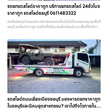
รถยกรถสไลด์ราคาถูก บริการยกรถสไลด์ 24ชั่วโมง
ราคาถูก รถสไลด์ชลบุรี 0611483322
รถสไลด์ชลบุรี แหลมฉบัง บริการรถยกรถสไลด์24ชั่วโมงครอบคลุมทุกพื้นที่
ชลบุรี รถสไลด์ราคาถูก รถสไลด์ใกล้ฉัน รถสไลด์ชลบุรี.comพื้นที่ให้บริการ:
รวดเร็ว ครอบคลุมทั่วทั้งจังหวัดไม่ว่าคุณจะอยู่ที่ไหน เราพร้อม…
รถสไลด์ถนนเลี่ยงเมืองชลบุรี มองหารถยกราคาถูก
ในชลบุรีและนิคมอุตสาหกรรม? เราไปถึงไวภายใน