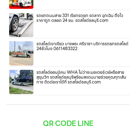
รถยกถนนสาย 331 เรียกรถยก รถลาก ฉุกเฉิน ถึงไว
ราคาถูก ตลอด 24 ชม. รถสไลด์ชลบุรี.com
รถสไลด์เขาเขียว บางพระ ศรีราชา บริการรถยกรถสไลด์
24ชั่วโมง 0611483322
รถสไลด์ออนนิคม WHA ไม่ว่าจะมอเตอร์เวย์หรือสาย
สุขุมวิท รถสไลด์ชลบุรีพร้อมสแตนบายช่วยคุณทุกเส้น
ทาง ติดต่อเราได้ที่ รถสไลด์ชลบุรี.com
QR CODE LINE