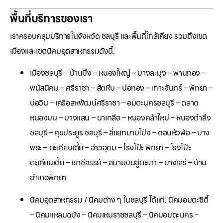
พื้นที่บริการของเรา
เราครอบคลุมบริการในจังหวัด ชลบุรี และพื้นที่ใกล้เคียง รวมถึงเขต
เมืองและเขตนิคมอุตสาหกรรมดังนี้:
เมืองชลบุรี – บ้านบึง – หนองใหญ่ – บางละมุง – พานทอง –
พนัสนิคม – ศรีราชา – สัตหีบ – บ่อทอง – เกาะจันทร์ – พัทยา –
บ่อวิน – เครือสหพัฒน์ศรีราชา – อมตะนครชลบุรี – ตลาด
หนองมน – บางแสน – นาเกลือ – หนองคล้าใหม่ – หนองตำลึง
ชลบุรี – ศุขประยูร ชลบุรี – สี่แยกมาบโป่ง – ดอนหัวฬ่อ – บาง
พระ – ตะเคียนเตี้ย – อ่าวอุดม – โรงโป๊ะ พัทยา – โรงโป๊ะ
ตะเคียนเตี้ย – เขาชีจรรย์ – สนามบินอู่ตะเภา – บางเสร่ – บ้าน
อำเภอพัทยา
นิคมอุตสาหกรรม / นิคมต่าง ๆ ในชลบุรี ได้แก่: นิคมอมตะซิตี้
– นิคมแหลมฉบัง – นิคมเหมราชชลบุรี – นิคมอมตะนคร –