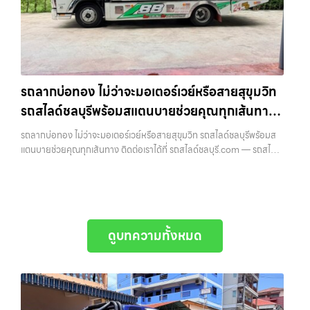
รถลากบ่อทอง ไม่ว่าจะมอเตอร์เวย์หรือสายสุขุมวิท
รถสไลด์ชลบุรีพร้อมสแตนบายช่วยคุณทุกเส้นทาง
ติดต่อเราได้ที่ รถสไลด์ชลบุรี.com
รถลากบ่อทอง ไม่ว่าจะมอเตอร์เวย์หรือสายสุขุมวิท รถสไลด์ชลบุรีพร้อมส
แตนบายช่วยคุณทุกเส้นทาง ติดต่อเราได้ที่ รถสไลด์ชลบุรี.com — รถสไลด์
ชลบุรี บริการ 24 ชั่วโมง ถึงไว ปลอดภัย ราคามิตรภาพ รถลากบ่อทอง —
ไม…
ดูบทความทั้งหมด