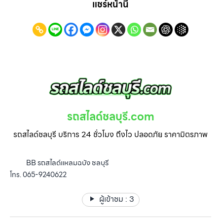
แชร์หน้านี้
รถสไลด์ชลบุรี.com
รถสไลด์ชลบุรี บริการ 24 ชั่วโมง ถึงไว ปลอดภัย ราคามิตรภาพ
BB รถสไลด์แหลมฉบัง ชลบุรี
โทร. 065-9240622
ผู้เข้าชม :
3