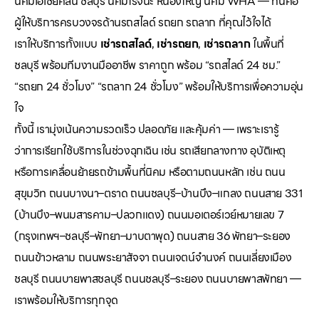
นิคมเอเชียคลีน ชลบุรี นิคมโรจนะ หนองใหญ่ นิคม WHA — ที่นี่คือ
ผู้ให้บริการครบวงจรด้านรถสไลด์ รถยก รถลาก ที่คุณไว้ใจได้
เราให้บริการทั้งแบบ
เช่ารถสไลด์
,
เช่ารถยก
,
เช่ารถลาก
ในพื้นที่
ชลบุรี พร้อมทีมงานมืออาชีพ ราคาถูก พร้อม “รถสไลด์ 24 ชม.”
“รถยก 24 ชั่วโมง” “รถลาก 24 ชั่วโมง” พร้อมให้บริการเพื่อความอุ่น
ใจ
ทั้งนี้ เรามุ่งเน้นความรวดเร็ว ปลอดภัย และคุ้มค่า — เพราะเรารู้
ว่าการเรียกใช้บริการในช่วงฉุกเฉิน เช่น รถเสียกลางทาง อุบัติเหตุ
หรือการเคลื่อนย้ายรถข้ามพื้นที่นิคม หรือตามถนนหลัก เช่น ถนน
สุขุมวิท ถนนบางนา–ตราด ถนนชลบุรี–บ้านบึง–แกลง ถนนสาย 331
(บ้านบึง–พนมสารคาม–ปลวกแดง) ถนนมอเตอร์เวย์หมายเลข 7
(กรุงเทพฯ–ชลบุรี–พัทยา–มาบตาพุด) ถนนสาย 36 พัทยา–ระยอง
ถนนข้าวหลาม ถนนพระยาสัจจา ถนนเจตน์จำนงค์ ถนนเลี่ยงเมือง
ชลบุรี ถนนบายพาสชลบุรี ถนนชลบุรี–ระยอง ถนนบายพาสพัทยา —
เราพร้อมให้บริการทุกจุด