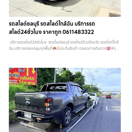
รถสไลด์ชลบุรี รถสไลด์ใกล้ฉัน บริการรถ
สไลด์24ชั่วโมง ราคาถูก 0611483322
บริการรถสไลด์24ชั่วโมง รถสไลด์ชลบุรี รถสไลด์ข้ามจังหวัด รถสไลด์ใกล้
ฉัน บริการครอบคลุมทุกพื้นที่
มีประกันสินค้า ตลอดการเดินทาง
#รถ
สไลด์ชลบุรี#รถสไลด์ระยอง#รถสไลด์บ่อวิน#รถสไลด์พัทยา#รถสไลด์
บางละมุง#ร…