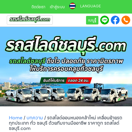
LANGUAGE
ติดต่อเรา
เข้าสู่ระบบ
เมนู
Home
/
บทความ
/
รถสไลด์ออนหนองคล้าใหม่ เคลื่อนย้ายรถ
ทุกประเภท ทั่ว ชลบุรี ด้วยทีมงานมืออาชีพ ราคาถูก รถสไลด์
ชลบุรี.com