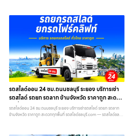
สไลด์ชลบุรี บริการ 24 ชั่วโมง ถึงไว ปลอดภัย ราคามิตรภาพ รถยกนิคมโรจ
นะ…
รถสไลด์ออน 24 ชม.ถนนชลบุรี ระยอง บริการเช่า
รถสไลด์ รถยก รถลาก ข้ามจังหวัด ราคาถูก สะดวก
ทุกพื้นที่ รถสไลด์ชลบุรี.com
รถสไลด์ออน 24 ชม.ถนนชลบุรี ระยอง บริการเช่ารถสไลด์ รถยก รถลาก
ข้ามจังหวัด ราคาถูก สะดวกทุกพื้นที่ รถสไลด์ชลบุรี.com — รถสไลด์ชลบุรี
บริการรถสไลด์ รถยก รถลาก 24 ชม. ราคาถูก ทั่วชลบุรี พัทยา และนิคม
อุตส…