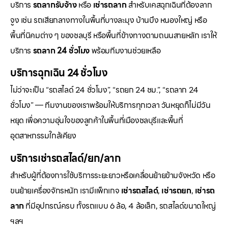
บริการ
รถลากรับจ้าง
หรือ
เช่ารถลาก
สำหรับเคสฉุกเฉินที่ต้องลาก
จูง เช่น รถเสียกลางทางในพื้นที่บางละมุง บ้านบึง หนองใหญ่ หรือ
พื้นที่นิคมต่าง ๆ ของชลบุรี หรือพื้นที่ข้างทางตามถนนสายหลัก เราให้
บริการ
รถลาก 24 ชั่วโมง
พร้อมทีมงานช่วยเหลือ
บริการฉุกเฉิน 24 ชั่วโมง
ไม่ว่าจะเป็น “รถสไลด์ 24 ชั่วโมง”, “รถยก 24 ชม.”, “รถลาก 24
ชั่วโมง” — ทีมงานของเราพร้อมให้บริการทุกเวลา วันหยุดก็ไม่มีวัน
หยุด เพื่อความอุ่นใจของลูกค้าในพื้นที่เมืองชลบุรีและพื้นที่
อุตสาหกรรมใกล้เคียง
บริการเช่ารถสไลด์/ยก/ลาก
สำหรับผู้ที่ต้องการใช้บริการระยะยาวหรือเคลื่อนย้ายข้ามจังหวัด หรือ
ขนย้ายเครื่องจักรหนัก เรามีแพ็กเกจ
เช่ารถสไลด์
,
เช่ารถยก
,
เช่ารถ
ลาก
ที่มีอุปกรณ์ครบ ทั้งรถแบบ 6 ล้อ, 4 ล้อเล็ก, รถสไลด์ขนาดใหญ่
ฯลฯ