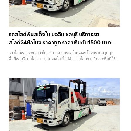
รถสไลด์พันสเด็จใน บ่อวิน ชลบุรี บริการรถ
สไลด์24ชั่วโมง ราคาถูก ราคาเริ่มต้น1500 บาท
0611483322
รถสไลด์ชลบุรี พันสเด็จใน บริการรถยกรถสไลด์24ชั่วโมงครอบคลุมทุก
พื้นที่ชลบุรี รถสไลด์ราคาถูก รถสไลด์ใกล้ฉัน รถสไลด์ชลบุรี.comพื้นที่ให้
บริการ: รวดเร็ว ครอบคลุมทั่วทั้งจังหวัดไม่ว่าคุณจะอยู่ที่ไหน เราพร้…