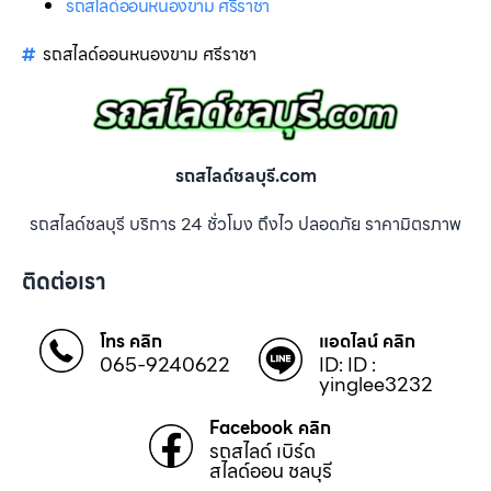
รถสไลด์ออนหนองขาม ศรีราชา
รถสไลด์ออนหนองขาม ศรีราชา
รถสไลด์ชลบุรี.com
รถสไลด์ชลบุรี บริการ 24 ชั่วโมง ถึงไว ปลอดภัย ราคามิตรภาพ
ติดต่อเรา
โทร คลิก
แอดไลน์ คลิก
065-9240622
ID: ID :
yinglee3232
Facebook คลิก
รถสไลด์ เบิร์ด
สไลด์ออน ชลบุรี