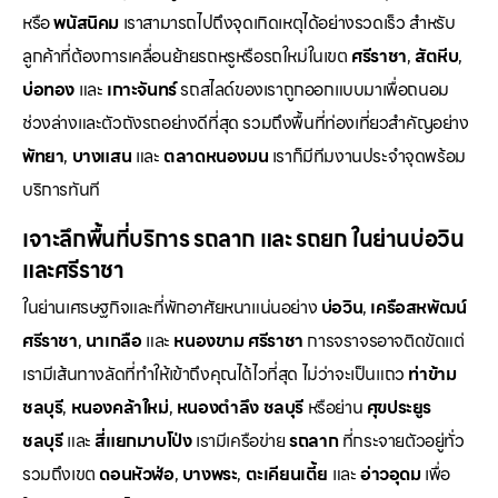
หรือ
พนัสนิคม
เราสามารถไปถึงจุดเกิดเหตุได้อย่างรวดเร็ว สำหรับ
ลูกค้าที่ต้องการเคลื่อนย้ายรถหรูหรือรถใหม่ในเขต
ศรีราชา
,
สัตหีบ
,
บ่อทอง
และ
เกาะจันทร์
รถสไลด์ของเราถูกออกแบบมาเพื่อถนอม
ช่วงล่างและตัวถังรถอย่างดีที่สุด รวมถึงพื้นที่ท่องเที่ยวสำคัญอย่าง
พัทยา
,
บางแสน
และ
ตลาดหนองมน
เราก็มีทีมงานประจำจุดพร้อม
บริการทันที
เจาะลึกพื้นที่บริการ รถลาก และ รถยก ในย่านบ่อวิน
และศรีราชา
ในย่านเศรษฐกิจและที่พักอาศัยหนาแน่นอย่าง
บ่อวิน
,
เครือสหพัฒน์
ศรีราชา
,
นาเกลือ
และ
หนองขาม ศรีราชา
การจราจรอาจติดขัดแต่
เรามีเส้นทางลัดที่ทำให้เข้าถึงคุณได้ไวที่สุด ไม่ว่าจะเป็นแถว
ท่าข้าม
ชลบุรี
,
หนองคล้าใหม่
,
หนองตำลึง ชลบุรี
หรือย่าน
ศุขประยูร
ชลบุรี
และ
สี่แยกมาบโป่ง
เรามีเครือข่าย
รถลาก
ที่กระจายตัวอยู่ทั่ว
รวมถึงเขต
ดอนหัวฬ่อ
,
บางพระ
,
ตะเคียนเตี้ย
และ
อ่าวอุดม
เพื่อ