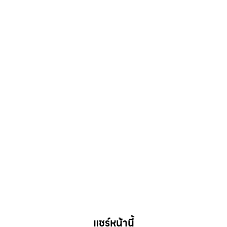
แชร์หน้านี้