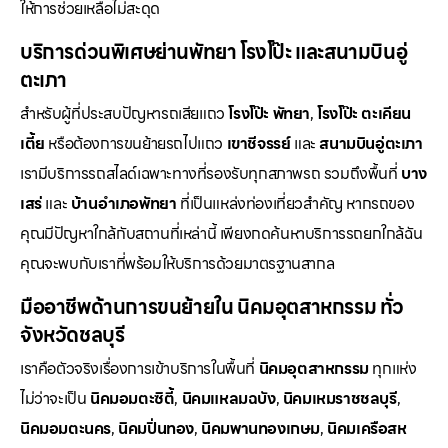
ให้การช่วยเหลือไม่สะดุด
บริการด่วนพิเศษย่านพัทยา โรงโป๊ะ และสนามบินอู่
ตะเภา
สำหรับผู้ที่ประสบปัญหารถเสียแถว
โรงโป๊ะ พัทยา
,
โรงโป๊ะ ตะเคียน
เตี้ย
หรือต้องการขนย้ายรถไปแถว
เขาชีจรรย์
และ
สนามบินอู่ตะเภา
เรามีบริการรถสไลด์เฉพาะทางที่รองรับทุกสภาพรถ รวมถึงพื้นที่
บาง
เสร่
และ
บ้านอำเภอพัทยา
ที่เป็นแหล่งท่องเที่ยวสำคัญ หากรถของ
คุณมีปัญหาใกล้กับสถานที่เหล่านี้ เพียงกดค้นหาบริการรถยกใกล้ฉัน
คุณจะพบกับเราที่พร้อมให้บริการด้วยมาตรฐานสากล
มืออาชีพด้านการขนย้ายใน นิคมอุตสาหกรรม ทั่ว
จังหวัดชลบุรี
เราคือตัวจริงเรื่องการเข้าบริการในพื้นที่
นิคมอุตสาหกรรม
ทุกแห่ง
ไม่ว่าจะเป็น
นิคมอมตะซิตี้
,
นิคมแหลมฉบัง
,
นิคมเหมราชชลบุรี
,
นิคมอมตะนคร
,
นิคมปิ่นทอง
,
นิคมพานทองเกษม
,
นิคมเครือสห