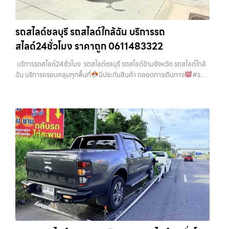
รถสไลด์ชลบุรี รถสไลด์ใกล้ฉัน บริการรถ
สไลด์24ชั่วโมง ราคาถูก 0611483322
บริการรถสไลด์24ชั่วโมง รถสไลด์ชลบุรี รถสไลด์ข้ามจังหวัด รถสไลด์ใกล้
ฉัน บริการครอบคลุมทุกพื้นที่
มีประกันสินค้า ตลอดการเดินทาง
#รถ
สไลด์ชลบุรี#รถสไลด์ระยอง#รถสไลด์บ่อวิน#รถสไลด์พัทยา#รถสไลด์
บางละมุง#ร…