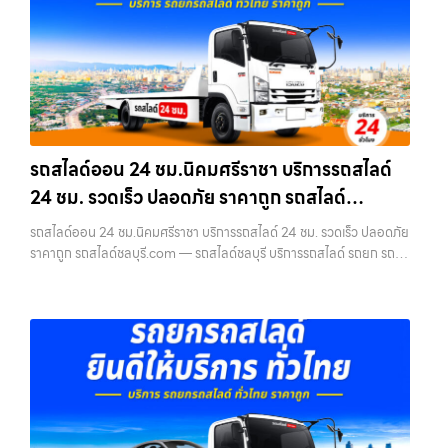
รถสไลด์ออน 24 ชม.นิคมศรีราชา บริการรถสไลด์
24 ชม. รวดเร็ว ปลอดภัย ราคาถูก รถสไลด์
ชลบุรี.com
รถสไลด์ออน 24 ชม.นิคมศรีราชา บริการรถสไลด์ 24 ชม. รวดเร็ว ปลอดภัย
ราคาถูก รถสไลด์ชลบุรี.com — รถสไลด์ชลบุรี บริการรถสไลด์ รถยก รถ
ลาก 24 ชม. ราคาถูก ทั่วชลบุรี พัทยา และนิคมอุตสาหกรรมใกล้เคียง รถ
สไลด์อ…