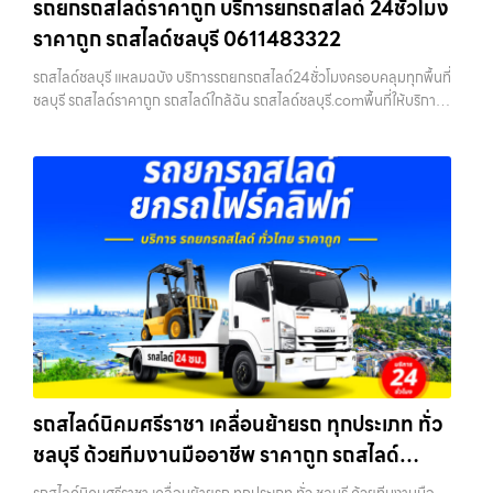
รถยกรถสไลด์ราคาถูก บริการยกรถสไลด์ 24ชั่วโมง
ราคาถูก รถสไลด์ชลบุรี 0611483322
รถสไลด์ชลบุรี แหลมฉบัง บริการรถยกรถสไลด์24ชั่วโมงครอบคลุมทุกพื้นที่
ชลบุรี รถสไลด์ราคาถูก รถสไลด์ใกล้ฉัน รถสไลด์ชลบุรี.comพื้นที่ให้บริการ:
รวดเร็ว ครอบคลุมทั่วทั้งจังหวัดไม่ว่าคุณจะอยู่ที่ไหน เราพร้อม…
รถสไลด์นิคมศรีราชา เคลื่อนย้ายรถ ทุกประเภท ทั่ว
ชลบุรี ด้วยทีมงานมืออาชีพ ราคาถูก รถสไลด์
ชลบุรี.com