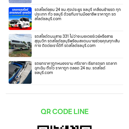
รถสไลด์ออน 24 ชม.ศุขประยูร ชลบุรี เคลื่อนย้ายรถ ทุก
ประเภท ทั่ว ชลบุรี ด้วยทีมงานมืออาชีพ ราคาถูก รถ
สไลด์ชลบุรี.com
รถสไลด์ถนนสาย 331 ไม่ว่าจะมอเตอร์เวย์หรือสาย
สุขุมวิท รถสไลด์ชลบุรีพร้อมสแตนบายช่วยคุณทุกเส้น
ทาง ติดต่อเราได้ที่ รถสไลด์ชลบุรี.com
รถยกราคาถูกหนองขาม ศรีราชา เรียกรถยก รถลาก
ฉุกเฉิน ถึงไว ราคาถูก ตลอด 24 ชม. รถสไลด์
ชลบุรี.com
QR CODE LINE