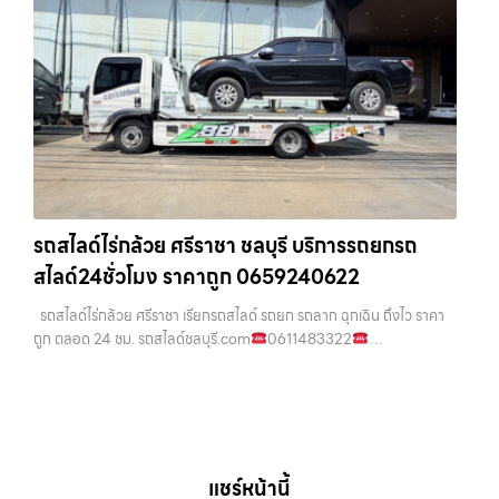
รถสไลด์ไร่กล้วย ศรีราชา ชลบุรี บริการรถยกรถ
สไลด์24ชั่วโมง ราคาถูก 0659240622
รถสไลด์ไร่กล้วย ศรีราชา เรียกรถสไลด์ รถยก รถลาก ฉุกเฉิน ถึงไว ราคา
ถูก ตลอด 24 ชม. รถสไลด์ชลบุรี.com
0611483322
0659240622รถยกใกล้ฉัน เรียกรถยก รถลาก ฉุกเฉิน ถึงไว ราคาถูก
ตลอด 24 ชม. รถสไลด์ชลบุรี…
แชร์หน้านี้