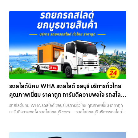
สไล…
รถสไลด์นิคม WHA รถสไลด์ ชลบุรี บริการทั่วไทย
คุณภาพเยี่ยม ราคาถูก การันตีความพอใจ รถสไลด์
ชลบุรี.com
รถสไลด์นิคม WHA รถสไลด์ ชลบุรี บริการทั่วไทย คุณภาพเยี่ยม ราคาถูก
การันตีความพอใจ รถสไลด์ชลบุรี.com — รถสไลด์ชลบุรี บริการรถสไลด์
รถยก รถลาก 24 ชม. ราคาถูก ทั่วชลบุรี พัทยา และนิคมอุตสาหกรรมใกล้
เคียง …