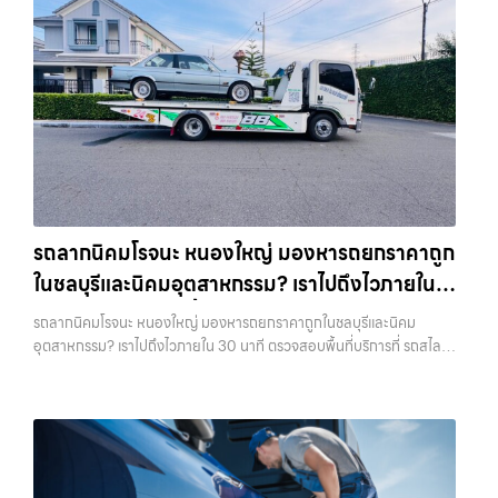
รถลากนิคมโรจนะ หนองใหญ่ มองหารถยกราคาถูก
ในชลบุรีและนิคมอุตสาหกรรม? เราไปถึงไวภายใน
30 นาที ตรวจสอบพื้นที่บริการที่ รถสไลด์
รถลากนิคมโรจนะ หนองใหญ่ มองหารถยกราคาถูกในชลบุรีและนิคม
ชลบุรี.com
อุตสาหกรรม? เราไปถึงไวภายใน 30 นาที ตรวจสอบพื้นที่บริการที่ รถสไลด์
ชลบุรี.com — รถสไลด์ชลบุรี บริการ 24 ชั่วโมง ถึงไว ปลอดภัย ราคา
มิตรภาพ รถลากนิ…