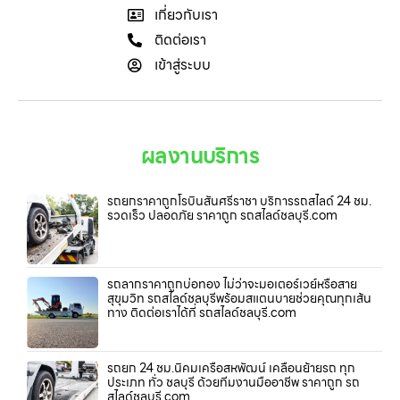
เกี่ยวกับเรา
ติดต่อเรา
เข้าสู่ระบบ
ผลงานบริการ
รถยกราคาถูกโรบินสันศรีราชา บริการรถสไลด์ 24 ชม.
รวดเร็ว ปลอดภัย ราคาถูก รถสไลด์ชลบุรี.com
รถลากราคาถูกบ่อทอง ไม่ว่าจะมอเตอร์เวย์หรือสาย
สุขุมวิท รถสไลด์ชลบุรีพร้อมสแตนบายช่วยคุณทุกเส้น
ทาง ติดต่อเราได้ที่ รถสไลด์ชลบุรี.com
รถยก 24 ชม.นิคมเครือสหพัฒน์ เคลื่อนย้ายรถ ทุก
ประเภท ทั่ว ชลบุรี ด้วยทีมงานมืออาชีพ ราคาถูก รถ
สไลด์ชลบุรี.com