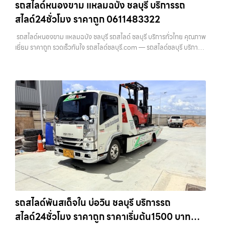
รถสไลด์หนองขาม แหลมฉบัง ชลบุรี บริการรถ
สไลด์24ชั่วโมง ราคาถูก 0611483322
รถสไลด์หนองขาม แหลมฉบัง ชลบุรี รถสไลด์ ชลบุรี บริการทั่วไทย คุณภาพ
เยี่ยม ราคาถูก รวดเร็วทันใจ รถสไลด์ชลบุรี.com — รถสไลด์ชลบุรี บริการ
รถสไลด์ รถยก รถลาก 24 ชม. ราคาถูก ทั่วชลบุรี หนองขาม แหลมฉบัง
ศรี…
รถสไลด์พันสเด็จใน บ่อวิน ชลบุรี บริการรถ
สไลด์24ชั่วโมง ราคาถูก ราคาเริ่มต้น1500 บาท