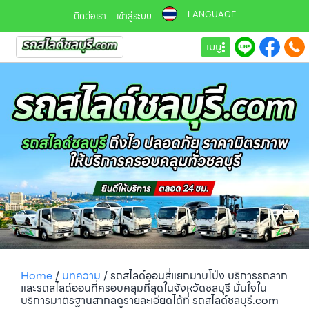
LANGUAGE
ติดต่อเรา
เข้าสู่ระบบ
เมนู
Home
/
บทความ
/
รถสไลด์ออนสี่แยกมาบโป่ง บริการรถลาก
และรถสไลด์ออนที่ครอบคลุมที่สุดในจังหวัดชลบุรี มั่นใจใน
บริการมาตรฐานสากลดูรายละเอียดได้ที่ รถสไลด์ชลบุรี.com