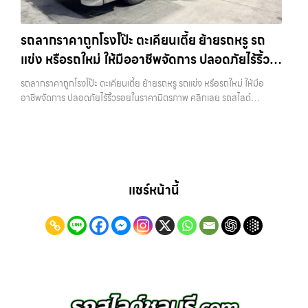
รถลากราคาถูกโรงโป๊ะ ตะเคียนเตี้ย ย้ายรถหรู รถ
แข่ง หรือรถใหม่ ให้มืออาชีพจัดการ ปลอดภัยไร้ริ้ว
รอยในราคามิตรภาพ คลิกเลย รถสไลด์ชลบุรี.com
รถลากราคาถูกโรงโป๊ะ ตะเคียนเตี้ย ย้ายรถหรู รถแข่ง หรือรถใหม่ ให้มือ
อาชีพจัดการ ปลอดภัยไร้ริ้วรอยในราคามิตรภาพ คลิกเลย รถสไลด์
ชลบุรี.com — รถสไลด์ชลบุรี บริการ 24 ชั่วโมง ถึงไว ปลอดภัย ราคา
มิตรภาพ รถลา…
แชร์หน้านี้