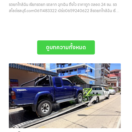
0611483322
รถยกใกล้ฉัน เรียกรถยก รถลาก ฉุกเฉิน ถึงไว ราคาถูก ตลอด 24 ชม. รถ
สไลด์ชลบุรี.com0611483322 เบิร์ด0659240622 ลีรถยกใกล้ฉัน เรียก
รถยก รถลาก ฉุกเฉิน ถึงไว ราคาถูก ตลอด 24 ชม. รถสไลด์ชลบุรี.com —
รถสไลด์ชล…
ดูบทความทั้งหมด