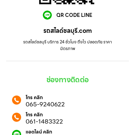
QR CODE LINE
รถสไลด์ชลบุรี.com
รถสไลด์ชลบุรี บริการ 24 ชั่วโมง ถึงไว ปลอดภัย ราคา
มิตรภาพ
ช่องทางติดต่อ
โทร คลิก
065-9240622
โทร คลิก
061-1483322
แอดไลน์ คลิก