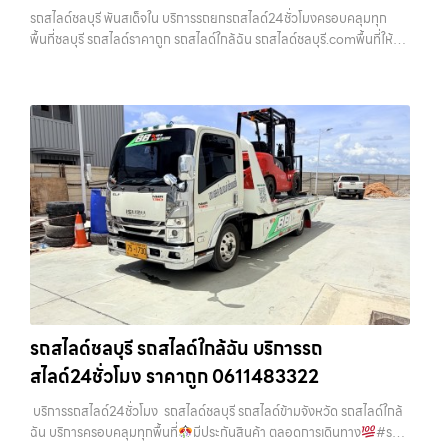
0611483322
รถสไลด์ชลบุรี พันสเด็จใน บริการรถยกรถสไลด์24ชั่วโมงครอบคลุมทุก
พื้นที่ชลบุรี รถสไลด์ราคาถูก รถสไลด์ใกล้ฉัน รถสไลด์ชลบุรี.comพื้นที่ให้
บริการ: รวดเร็ว ครอบคลุมทั่วทั้งจังหวัดไม่ว่าคุณจะอยู่ที่ไหน เราพร้…
รถสไลด์ชลบุรี รถสไลด์ใกล้ฉัน บริการรถ
สไลด์24ชั่วโมง ราคาถูก 0611483322
บริการรถสไลด์24ชั่วโมง รถสไลด์ชลบุรี รถสไลด์ข้ามจังหวัด รถสไลด์ใกล้
ฉัน บริการครอบคลุมทุกพื้นที่
มีประกันสินค้า ตลอดการเดินทาง
#รถ