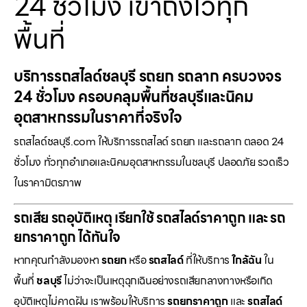
24 ชั่วโมง เข้าถึงไวทุก
พื้นที่
บริการรถสไลด์ชลบุรี รถยก รถลาก ครบวงจร
24 ชั่วโมง ครอบคลุมพื้นที่ชลบุรีและนิคม
อุตสาหกรรมในราคาที่จริงใจ
รถสไลด์ชลบุรี.com ให้บริการรถสไลด์ รถยก และรถลาก ตลอด 24
ชั่วโมง ทั่วทุกอำเภอและนิคมอุตสาหกรรมในชลบุรี ปลอดภัย รวดเร็ว
ในราคามิตรภาพ
รถเสีย รถอุบัติเหตุ เรียกใช้ รถสไลด์ราคาถูก และ รถ
ยกราคาถูก ได้ทันใจ
หากคุณกำลังมองหา
รถยก
หรือ
รถสไลด์
ที่ให้บริการ
ใกล้ฉัน
ใน
พื้นที่
ชลบุรี
ไม่ว่าจะเป็นเหตุฉุกเฉินอย่างรถเสียกลางทางหรือเกิด
อุบัติเหตุไม่คาดฝัน เราพร้อมให้บริการ
รถยกราคาถูก
และ
รถสไลด์