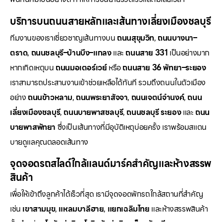
บริการบนถนนสายหลักและเส้นทางเลี่ยงเมืองชลบุรี
ทีมงานของเราเชี่ยวชาญเส้นทางบน
ถนนสุขุมวิท
,
ถนนบางนา–
ตราด
,
ถนนชลบุรี–บ้านบึง–แกลง
และ
ถนนสาย 331
เป็นอย่างมาก
หากเกิดเหตุบน
ถนนมอเตอร์เวย์
หรือ
ถนนสาย 36 พัทยา–ระยอง
เราสามารถประสานงานเข้าช่วยเหลือได้ทันที รวมถึงถนนในตัวเมือง
อย่าง
ถนนข้าวหลาม
,
ถนนพระยาสัจจา
,
ถนนเจตน์จำนงค์
,
ถนน
เลี่ยงเมืองชลบุรี
,
ถนนบายพาสชลบุรี
,
ถนนชลบุรี ระยอง
และ
ถนน
บายพาสพัทยา
ซึ่งเป็นเส้นทางที่มีอุบัติเหตุบ่อยครั้ง เราพร้อมสแตน
บายดูแลคุณตลอดเส้นทาง
จุดจอดรถสไลด์ใกล้แลนด์มาร์คสำคัญและห้างสรรพ
สินค้า
เพื่อให้เข้าถึงลูกค้าได้เร็วที่สุด เรามีจุดจอดพักรถใกล้สถานที่สำคัญ
เช่น
เขาสามมุข
,
แหลมบาลีฮาย
,
แยกเฉลิมไทย
และห้างสรรพสินค้า