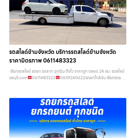
รถสไลด์ข้ามจังหวัด บริการรถสไลด์ข้ามจังหวัด
ราคามิตรภาพ 0611483323
เรียกรถสไลด์ รถยก รถลาก ฉุกเฉิน ถึงไว ราคาถูก ตลอด 24 ชม. รถสไลด์
ชลบุรี.com
0611483322
0659240622รถยกใกล้ฉัน เรียกรถยก
รถลาก ฉุกเฉิน ถึงไว ราคาถูก ตลอด 24 ชม. รถสไลด์ชลบุรี.com — รถ
สไลด์ชลบุรี บริก…