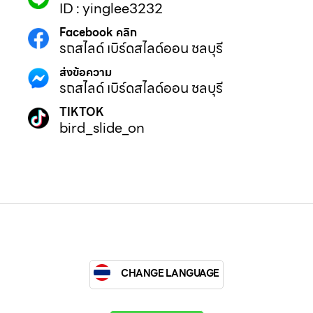
ID : yinglee3232
Facebook คลิก
รถสไลด์ เบิร์ดสไลด์ออน ชลบุรี
ส่งข้อความ
รถสไลด์ เบิร์ดสไลด์ออน ชลบุรี
TIKTOK
bird_slide_on
CHANGE LANGUAGE