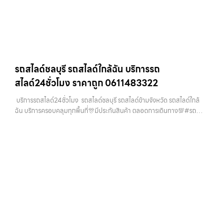
รถสไลด์ชลบุรี รถสไลด์ใกล้ฉัน บริการรถ
สไลด์24ชั่วโมง ราคาถูก 0611483322
บริการรถสไลด์24ชั่วโมง รถสไลด์ชลบุรี รถสไลด์ข้ามจังหวัด รถสไลด์ใกล้
ฉัน บริการครอบคลุมทุกพื้นที่🎊มีประกันสินค้า ตลอดการเดินทาง💯#รถ
สไลด์ชลบุรี#รถสไลด์ระยอง#รถสไลด์บ่อวิน#รถสไลด์พัทยา#รถสไลด์
บางละมุง#ร…