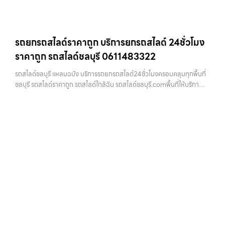
รถยกรถสไลด์ราคาถูก บริการยกรถสไลด์ 24ชั่วโมง
ราคาถูก รถสไลด์ชลบุรี 0611483322
รถสไลด์ชลบุรี แหลมฉบัง บริการรถยกรถสไลด์24ชั่วโมงครอบคลุมทุกพื้นที่
ชลบุรี รถสไลด์ราคาถูก รถสไลด์ใกล้ฉัน รถสไลด์ชลบุรี.comพื้นที่ให้บริการ:
รวดเร็ว ครอบคลุมทั่วทั้งจังหวัดไม่ว่าคุณจะอยู่ที่ไหน เราพร้อม…