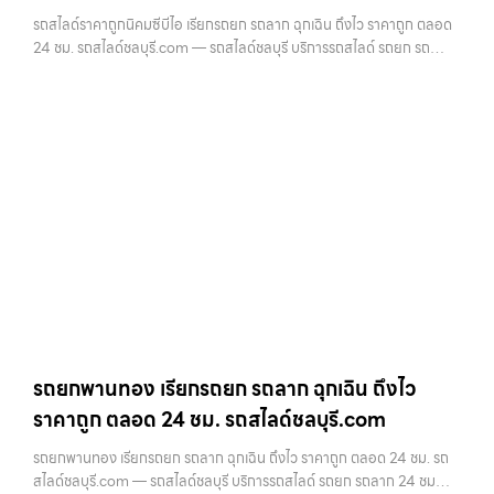
ชลบุรี.com
รถสไลด์ราคาถูกนิคมซีบีไอ เรียกรถยก รถลาก ฉุกเฉิน ถึงไว ราคาถูก ตลอด
24 ชม. รถสไลด์ชลบุรี.com — รถสไลด์ชลบุรี บริการรถสไลด์ รถยก รถ
ลาก 24 ชม. ราคาถูก ทั่วชลบุรี พัทยา และนิคมอุตสาหกรรมใกล้เคียง รถ
สไลด์…
รถยกพานทอง เรียกรถยก รถลาก ฉุกเฉิน ถึงไว
ราคาถูก ตลอด 24 ชม. รถสไลด์ชลบุรี.com
รถยกพานทอง เรียกรถยก รถลาก ฉุกเฉิน ถึงไว ราคาถูก ตลอด 24 ชม. รถ
สไลด์ชลบุรี.com — รถสไลด์ชลบุรี บริการรถสไลด์ รถยก รถลาก 24 ชม.