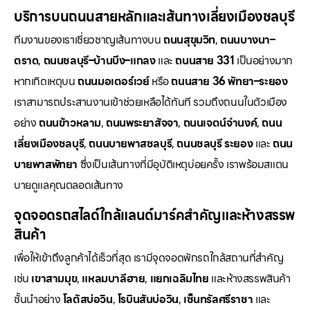
บริการบนถนนสายหลักและเส้นทางเลี่ยงเมืองชลบุรี
ทีมงานของเราเชี่ยวชาญเส้นทางบน
ถนนสุขุมวิท
,
ถนนบางนา–
ตราด
,
ถนนชลบุรี–บ้านบึง–แกลง
และ
ถนนสาย 331
เป็นอย่างมาก
หากเกิดเหตุบน
ถนนมอเตอร์เวย์
หรือ
ถนนสาย 36 พัทยา–ระยอง
เราสามารถประสานงานเข้าช่วยเหลือได้ทันที รวมถึงถนนในตัวเมือง
อย่าง
ถนนข้าวหลาม
,
ถนนพระยาสัจจา
,
ถนนเจตน์จำนงค์
,
ถนน
เลี่ยงเมืองชลบุรี
,
ถนนบายพาสชลบุรี
,
ถนนชลบุรี ระยอง
และ
ถนน
บายพาสพัทยา
ซึ่งเป็นเส้นทางที่มีอุบัติเหตุบ่อยครั้ง เราพร้อมสแตน
บายดูแลคุณตลอดเส้นทาง
จุดจอดรถสไลด์ใกล้แลนด์มาร์คสำคัญและห้างสรรพ
สินค้า
เพื่อให้เข้าถึงลูกค้าได้เร็วที่สุด เรามีจุดจอดพักรถใกล้สถานที่สำคัญ
เช่น
เขาสามมุข
,
แหลมบาลีฮาย
,
แยกเฉลิมไทย
และห้างสรรพสินค้า
ชั้นนำอย่าง
โลตัสบ่อวิน
,
โรบินสัน
บ่อวิน
,
เซ็นทรัลศรีราชา
และ