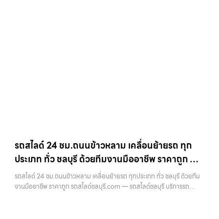
ราคาถูก ทั่วชลบุรี พัทยา และนิคมอุตสาหกรรมใกล้เคียง รถยกพานทอง —
เรียกรถย…
รถสไลด์ 24 ชม.ถนนข้าวหลาม เคลื่อนย้ายรถ ทุก
ประเภท ทั่ว ชลบุรี ด้วยทีมงานมืออาชีพ ราคาถูก รถ
สไลด์ชลบุรี.com
รถสไลด์ 24 ชม.ถนนข้าวหลาม เคลื่อนย้ายรถ ทุกประเภท ทั่ว ชลบุรี ด้วยทีม
งานมืออาชีพ ราคาถูก รถสไลด์ชลบุรี.com — รถสไลด์ชลบุรี บริการรถ
สไลด์ รถยก รถลาก 24 ชม. ราคาถูก ทั่วชลบุรี พัทยา และนิคมอุตสาหกรรม
ใกล…