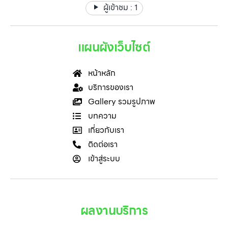
ผู้เข้าชม :
1
แผนผังเว็บไซต์
หน้าหลัก
บริการของเรา
Gallery รวมรูปภาพ
บทความ
เกี่ยวกับเรา
ติดต่อเรา
เข้าสู่ระบบ
ผลงานบริการ