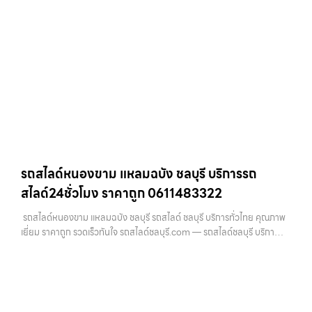
รถสไลด์หนองขาม แหลมฉบัง ชลบุรี บริการรถ
สไลด์24ชั่วโมง ราคาถูก 0611483322
รถสไลด์หนองขาม แหลมฉบัง ชลบุรี รถสไลด์ ชลบุรี บริการทั่วไทย คุณภาพ
เยี่ยม ราคาถูก รวดเร็วทันใจ รถสไลด์ชลบุรี.com — รถสไลด์ชลบุรี บริการ
รถสไลด์ รถยก รถลาก 24 ชม. ราคาถูก ทั่วชลบุรี หนองขาม แหลมฉบัง
ศรี…