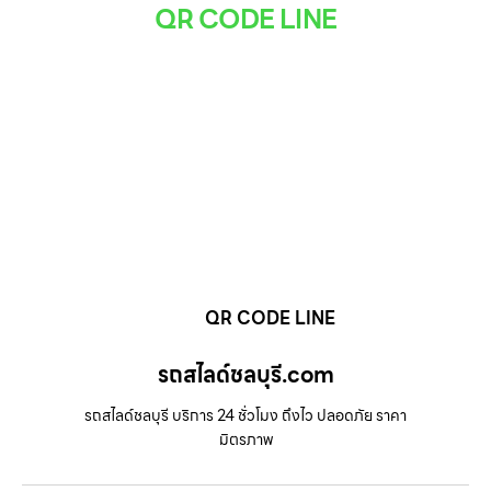
QR CODE LINE
QR CODE LINE
รถสไลด์ชลบุรี.com
รถสไลด์ชลบุรี บริการ 24 ชั่วโมง ถึงไว ปลอดภัย ราคา
มิตรภาพ