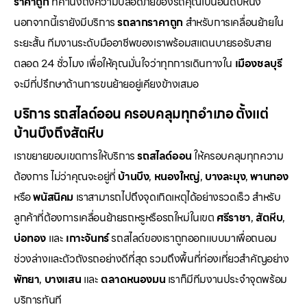
ราคาถูก
ที่คำนึงถึงความปลอดภัยของรถคุณเป็นอันดับหนึ่ง
นอกจากนี้เรายังมีบริการ
รถลากราคาถูก
สำหรับการเคลื่อนย้ายใน
ระยะสั้น ทีมงานระดับมืออาชีพของเราพร้อมสแตนบายรอรับสาย
ตลอด 24 ชั่วโมง เพื่อให้คุณมั่นใจว่าทุกการเดินทางใน
เมืองชลบุรี
จะมีที่ปรึกษาด้านการขนย้ายอยู่เคียงข้างเสมอ
บริการ รถสไลด์ออน ครอบคลุมทุกอำเภอ ตั้งแต่
บ้านบึงถึงสัตหีบ
เราขยายขอบเขตการให้บริการ
รถสไลด์ออน
ให้ครอบคลุมทุกความ
ต้องการ ไม่ว่าคุณจะอยู่ที่
บ้านบึง
,
หนองใหญ่
,
บางละมุง
,
พานทอง
หรือ
พนัสนิคม
เราสามารถไปถึงจุดเกิดเหตุได้อย่างรวดเร็ว สำหรับ
ลูกค้าที่ต้องการเคลื่อนย้ายรถหรูหรือรถใหม่ในเขต
ศรีราชา
,
สัตหีบ
,
บ่อทอง
และ
เกาะจันทร์
รถสไลด์ของเราถูกออกแบบมาเพื่อถนอม
ช่วงล่างและตัวถังรถอย่างดีที่สุด รวมถึงพื้นที่ท่องเที่ยวสำคัญอย่าง
พัทยา
,
บางแสน
และ
ตลาดหนองมน
เราก็มีทีมงานประจำจุดพร้อม
บริการทันที