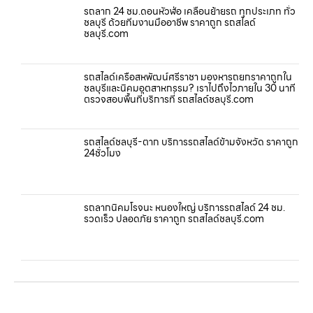
รถลาก 24 ชม.ดอนหัวฬ่อ เคลื่อนย้ายรถ ทุกประเภท ทั่ว
ชลบุรี ด้วยทีมงานมืออาชีพ ราคาถูก รถสไลด์
ชลบุรี.com
รถสไลด์เครือสหพัฒน์ศรีราชา มองหารถยกราคาถูกใน
ชลบุรีและนิคมอุตสาหกรรม? เราไปถึงไวภายใน 30 นาที
ตรวจสอบพื้นที่บริการที่ รถสไลด์ชลบุรี.com
รถสไลด์ชลบุรี-ตาก บริการรถสไลด์ข้ามจังหวัด ราคาถูก
24ชั่วโมง
รถลากนิคมโรจนะ หนองใหญ่ บริการรถสไลด์ 24 ชม.
รวดเร็ว ปลอดภัย ราคาถูก รถสไลด์ชลบุรี.com