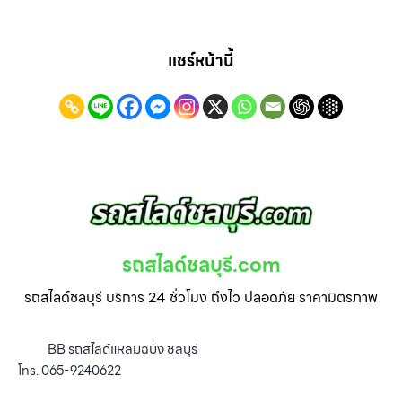
แชร์หน้านี้
รถสไลด์ชลบุรี.com
รถสไลด์ชลบุรี บริการ 24 ชั่วโมง ถึงไว ปลอดภัย ราคามิตรภาพ
BB รถสไลด์แหลมฉบัง ชลบุรี
โทร. 065-9240622