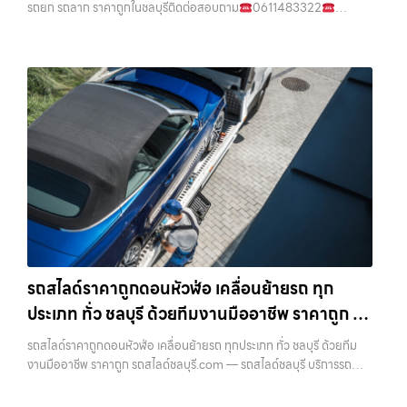
รถยก รถลาก ราคาถูกในชลบุรีติดต่อสอบถาม
0611483322
0659240622ในเมืองชลบุรี หากคุณกำลังมองหาบริการ “รถสไลด์” หรือ
“รถยก” หรือ “รถลาก” ท…
รถสไลด์ราคาถูกดอนหัวฬ่อ เคลื่อนย้ายรถ ทุก
ประเภท ทั่ว ชลบุรี ด้วยทีมงานมืออาชีพ ราคาถูก รถ
สไลด์ชลบุรี.com
รถสไลด์ราคาถูกดอนหัวฬ่อ เคลื่อนย้ายรถ ทุกประเภท ทั่ว ชลบุรี ด้วยทีม
งานมืออาชีพ ราคาถูก รถสไลด์ชลบุรี.com — รถสไลด์ชลบุรี บริการรถ
สไลด์ รถยก รถลาก 24 ชม. ราคาถูก ทั่วชลบุรี พัทยา และนิคมอุตสาหกรรม
ใกล้เ…