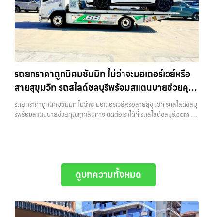
รถยกราคาถูกนิคมซัมมิท ไม่ว่าจะมอเตอร์เวย์หรือ
สายสุขุมวิท รถสไลด์ชลบุรีพร้อมสแตนบายช่วยคุณ
ทุกเส้นทาง ติดต่อเราได้ที่ รถสไลด์ชลบุรี.com
รถยกราคาถูกนิคมซัมมิท ไม่ว่าจะมอเตอร์เวย์หรือสายสุขุมวิท รถสไลด์ชลบุ
รีพร้อมสแตนบายช่วยคุณทุกเส้นทาง ติดต่อเราได้ที่ รถสไลด์ชลบุรี.com —
รถสไลด์ชลบุรี บริการ 24 ชั่วโมง ถึงไว ปลอดภัย ราคามิตรภาพ รถยกรา…
ดูบทความทั้งหมด