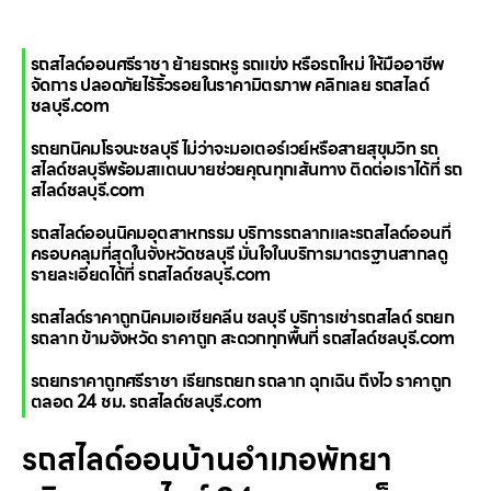
รถสไลด์ออนศรีราชา ย้ายรถหรู รถแข่ง หรือรถใหม่ ให้มืออาชีพ
จัดการ ปลอดภัยไร้ริ้วรอยในราคามิตรภาพ คลิกเลย รถสไลด์
ชลบุรี.com
รถยกนิคมโรจนะชลบุรี ไม่ว่าจะมอเตอร์เวย์หรือสายสุขุมวิท รถ
สไลด์ชลบุรีพร้อมสแตนบายช่วยคุณทุกเส้นทาง ติดต่อเราได้ที่ รถ
สไลด์ชลบุรี.com
รถสไลด์ออนนิคมอุตสาหกรรม บริการรถลากและรถสไลด์ออนที่
ครอบคลุมที่สุดในจังหวัดชลบุรี มั่นใจในบริการมาตรฐานสากลดู
รายละเอียดได้ที่ รถสไลด์ชลบุรี.com
รถสไลด์ราคาถูกนิคมเอเชียคลีน ชลบุรี บริการเช่ารถสไลด์ รถยก
รถลาก ข้ามจังหวัด ราคาถูก สะดวกทุกพื้นที่ รถสไลด์ชลบุรี.com
รถยกราคาถูกศรีราชา เรียกรถยก รถลาก ฉุกเฉิน ถึงไว ราคาถูก
ตลอด 24 ชม. รถสไลด์ชลบุรี.com
รถสไลด์ออนบ้านอำเภอพัทยา