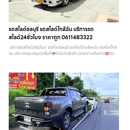
รถสไลด์ชลบุรี รถสไลด์ใกล้ฉัน บริการรถ
สไลด์24ชั่วโมง ราคาถูก 0611483322
บริการรถสไลด์24ชั่วโมง รถสไลด์ชลบุรี รถสไลด์ข้ามจังหวัด รถสไลด์ใกล้
ฉัน บริการครอบคลุมทุกพื้นที่
มีประกันสินค้า ตลอดการเดินทาง
#รถ
สไลด์ชลบุรี#รถสไลด์ระยอง#รถสไลด์บ่อวิน#รถสไลด์พัทยา#รถสไลด์
บางละมุง#ร…