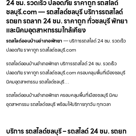
24 ชม. รวดเร็ว ปลอดภัย ราคาถูก รถสไลด์
ชลบุรี.com — รถสไลด์ชลบุรี บริการรถสไลด์
รถยก รถลาก 24 ชม. ราคาถูก ทั่วชลบุรี พัทยา
และนิคมอุตสาหกรรมใกล้เคียง
รถสไลด์ออนบ้านอำเภอพัทยา
— บริการรถสไลด์ 24 ชม. รวดเร็ว
ปลอดภัย ราคาถูก รถสไลด์ชลบุรี.com
รถสไลด์ออนบ้านอำเภอพัทยา บริการรถสไลด์ 24 ชม. รวดเร็ว
ปลอดภัย ราคาถูก รถสไลด์ชลบุรี.com ครอบคลุมพื้นที่เมืองชลบุรี
นิคมอุตสาหกรรม รถสไลด์ชลบุรี…
รถสไลด์ออนบ้านอำเภอพัทยา ครอบคลุมพื้นที่เมืองชลบุรี นิคม
อุตสาหกรรม รถสไลด์ชลบุรี พร้อมให้บริการทุกวัน ทุกเวลา
บริการ รถสไลด์ชลบุรี – รถสไลด์ 24 ชม. รถยก