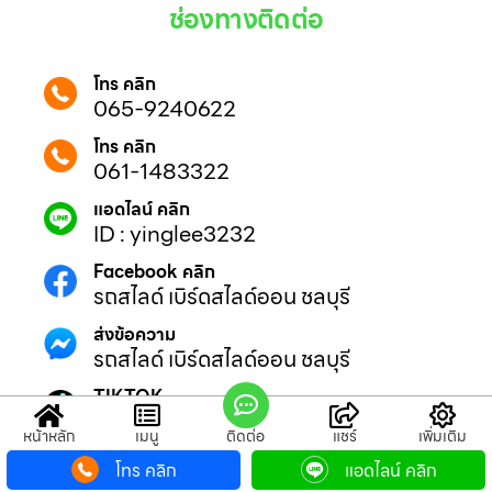
ช่องทางติดต่อ
โทร คลิก
065-9240622
โทร คลิก
061-1483322
แอดไลน์ คลิก
ID : yinglee3232
Facebook คลิก
รถสไลด์ เบิร์ดสไลด์ออน ชลบุรี
ส่งข้อความ
รถสไลด์ เบิร์ดสไลด์ออน ชลบุรี
TIKTOK
bird_slide_on
หน้าหลัก
เมนู
ติดต่อ
แชร์
เพิ่มเติม
โทร คลิก
แอดไลน์ คลิก