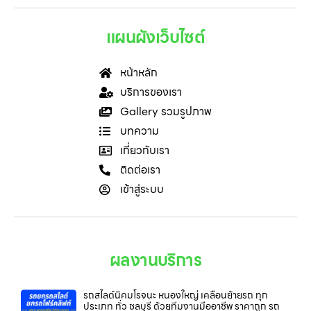
แผนผังเว็บไซต์
หน้าหลัก
บริการของเรา
Gallery รวมรูปภาพ
บทความ
เกี่ยวกับเรา
ติดต่อเรา
เข้าสู่ระบบ
ผลงานบริการ
รถสไลด์นิคมโรจนะ หนองใหญ่ เคลื่อนย้ายรถ ทุก
ประเภท ทั่ว ชลบุรี ด้วยทีมงานมืออาชีพ ราคาถูก รถ