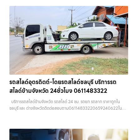
รถสไลด์อุตรดิตถ์-โดยรถสไลด์ชลบุรี บริการรถ
สไลด์ข้ามจังหวัด 24ชั่วโมง 0611483322
บริการรถสไลด์ข้ามจังหวัด รถสไลด์ 24 ชม. รถยก รถลาก ราคาถูกใน
ชลบุรี และ ต่างจังหวัดติดต่อสอบถาม06114833220659240622ใน
เมืองชลบุรี หากคุณกำลังมองหาบริการ “รถสไลด์” หรือ “รถยก” หรือ “รถ
ลาก” ที่ให้บริการ…