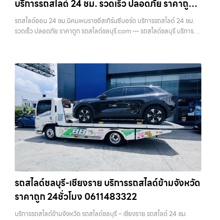
บริการรถสไลด์ 24 ชม. รวดเร็ว ปลอดภัย ราคาถูก
รถสไลด์ชลบุรี.com
รถสไลด์ออน 24 ชม.นิคมเหมราชอีสเทิร์นซีบอร์ด บริการรถสไลด์ 24 ชม.
รวดเร็ว ปลอดภัย ราคาถูก รถสไลด์ชลบุรี.com — รถสไลด์ชลบุรี บริการรถ
สไลด์ รถยก รถลาก 24 ชม. ราคาถูก ทั่วชลบุรี พัทยา และนิคมอุตสาหกรรม
ใกล…
รถสไลด์ชลบุรี-เชียงราย บริการรถสไลด์ข้ามจังหวัด
ราคาถูก 24ชั่วโมง 0611483322
บริการรถสไลด์ข้ามจังหวัด รถสไลด์ชลบุรี – เชียงราย รถสไลด์ 24 ชม.