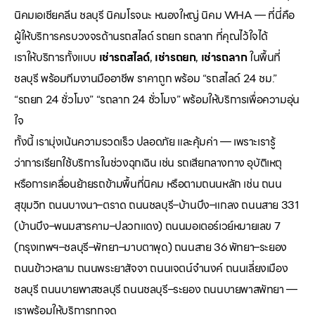
นิคมเอเชียคลีน ชลบุรี นิคมโรจนะ หนองใหญ่ นิคม WHA — ที่นี่คือ
ผู้ให้บริการครบวงจรด้านรถสไลด์ รถยก รถลาก ที่คุณไว้ใจได้
เราให้บริการทั้งแบบ
เช่ารถสไลด์
,
เช่ารถยก
,
เช่ารถลาก
ในพื้นที่
ชลบุรี พร้อมทีมงานมืออาชีพ ราคาถูก พร้อม “รถสไลด์ 24 ชม.”
“รถยก 24 ชั่วโมง” “รถลาก 24 ชั่วโมง” พร้อมให้บริการเพื่อความอุ่น
ใจ
ทั้งนี้ เรามุ่งเน้นความรวดเร็ว ปลอดภัย และคุ้มค่า — เพราะเรารู้
ว่าการเรียกใช้บริการในช่วงฉุกเฉิน เช่น รถเสียกลางทาง อุบัติเหตุ
หรือการเคลื่อนย้ายรถข้ามพื้นที่นิคม หรือตามถนนหลัก เช่น ถนน
สุขุมวิท ถนนบางนา–ตราด ถนนชลบุรี–บ้านบึง–แกลง ถนนสาย 331
(บ้านบึง–พนมสารคาม–ปลวกแดง) ถนนมอเตอร์เวย์หมายเลข 7
(กรุงเทพฯ–ชลบุรี–พัทยา–มาบตาพุด) ถนนสาย 36 พัทยา–ระยอง
ถนนข้าวหลาม ถนนพระยาสัจจา ถนนเจตน์จำนงค์ ถนนเลี่ยงเมือง
ชลบุรี ถนนบายพาสชลบุรี ถนนชลบุรี–ระยอง ถนนบายพาสพัทยา —
เราพร้อมให้บริการทุกจุด