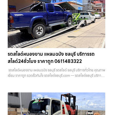
รถสไลด์หนองขาม แหลมฉบัง ชลบุรี บริการรถ
สไลด์24ชั่วโมง ราคาถูก 0611483322
รถสไลด์หนองขาม แหลมฉบัง ชลบุรี รถสไลด์ ชลบุรี บริการทั่วไทย คุณภาพ
เยี่ยม ราคาถูก รวดเร็วทันใจ รถสไลด์ชลบุรี.com — รถสไลด์ชลบุรี บริการ
รถสไลด์ รถยก รถลาก 24 ชม. ราคาถูก ทั่วชลบุรี หนองขาม แหลมฉบัง
ศรี…