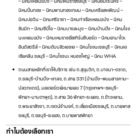
– นิคมแหลมฉบัง – นิคมเหมราชชลบุรี – นิคมอมตะนคร –
นิคมปิ่นทอง – นิคมพานทองเกษม – นิคมเครือสหพัฒน์ –
นิคมบ่อวิน – นิคมศรีราชา – นิคมท่าเรือแหลมฉบัง – นิคม
ซัมมิท – นิคมซีบีไอ – นิคมบางละมุง – นิคมบ้านบึง – นิคมโรจ
นะแหลมฉบัง – นิคมเหมราชอีสเทิร์นซีบอร์ด – นิคมยามาโตะ
อินดัสตรีส์ – นิคมดับบลิวเอชเอ – นิคมโรจนะชลบุรี – นิคมเอ
เชียคลีน ชลบุรี – นิคมโรจนะ หนองใหญ่ – นิคม WHA
ถนนสายหลักที่เราให้บริการ เช่น ถ.สุขุมวิท, ถ.บางนา–ตราด,
ถ.ชลบุรี–บ้านบึง–แกลง, ถ.สาย 331 (บ้านบึง–พนมสารคาม–
ปลวกแดง), มอเตอร์เวย์หมายเลข 7 (กรุงเทพฯ–ชลบุรี–
พัทยา–มาบตาพุด), ถ.สาย 36 พัทยา–ระยอง, ถ.ข้าวหลาม,
ถ.พระยาสัจจา, ถ.เจตน์จำนงค์, ถ.เลี่ยงเมืองชลบุรี, ถ.บายพาส
ชลบุรี, ถ.ชลบุรี–ระยอง, ถ.บายพาสพัทยา
ทำไมต้องเลือกเรา