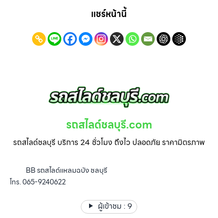
แชร์หน้านี้
รถสไลด์ชลบุรี.com
รถสไลด์ชลบุรี บริการ 24 ชั่วโมง ถึงไว ปลอดภัย ราคามิตรภาพ
BB รถสไลด์แหลมฉบัง ชลบุรี
โทร. 065-9240622
ผู้เข้าชม :
9