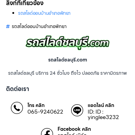
ลิงก์ที่เกี่ยวข้อง
รถสไลด์ออนบ้านอำเภอพัทยา
รถสไลด์ออนบ้านอำเภอพัทยา
รถสไลด์ชลบุรี.com
รถสไลด์ชลบุรี บริการ 24 ชั่วโมง ถึงไว ปลอดภัย ราคามิตรภาพ
ติดต่อเรา
โทร คลิก
แอดไลน์ คลิก
065-9240622
ID: ID :
yinglee3232
Facebook คลิก