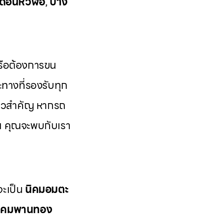
ดอนหัวฬ่อ
,
บาง
สไลด์ราคาถูกส…
ือต้องการขน
ทางที่รองรับทุก
ี่ยวสำคัญ หากรถ
ัน คุณจะพบกับเรา
าจะเป็น
นิคมอมตะ
ิคมพานทอง