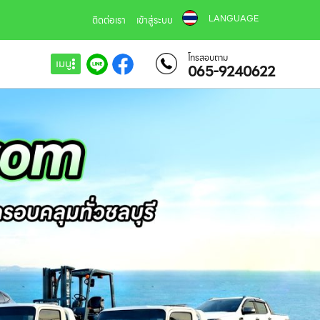
LANGUAGE
ติดต่อเรา
เข้าสู่ระบบ
โทรสอบถาม
เมนู
065-9240622