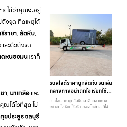
พร้อมสแตนบายช่วยคุณทุกเส้นทาง ติดต่อ
เส้นทาง ติดต่อเราได้ที่ รถ
เราได้ที่ รถสไลด์ชลบุรี.com — รถสไลด์
 ไม่ว่าคุณจะอยู่
สไลด์ชลบุรี.com
ชลบุรี บริการ 24 ชั่วโมง ถึงไว ปลอดภัย
ราคามิตรภา…
ึงจุดเกิดเหตุได้
ศรีราชา
,
สัตหีบ
,
และตัวถังรถ
าดหนองมน
เราก็
รถสไลด์ราคาถูกสัตหีบ รถเสีย
กลางทางอย่าตกใจ เรียกใช้
าชา
,
นาเกลือ
และ
บริการรถสไลด์ด่วนที่ไว้ใจได้
รถสไลด์ราคาถูกสัตหีบ รถเสียกลางทาง
ณได้ไวที่สุด ไม่
พร้อมดูแลคุณ 24 ชั่วโมงที่
อย่าตกใจ เรียกใช้บริการรถสไลด์ด่วนที่ไว้ใจ
ได้ พร้อมดูแลคุณ 24 ชั่วโมงที่ รถสไลด์
รถสไลด์ชลบุรี.com
น
ศุขประยูร ชลบุรี
ชลบุรี.com — รถสไลด์ชลบุรี บริการ 24
ชั่วโมง ถึงไว ปลอดภัย ราคามิตรภาพ รถ