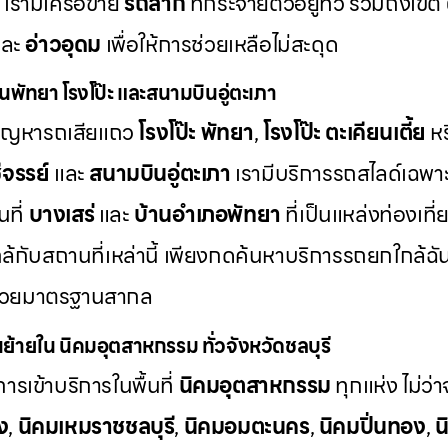
เรามีเครือข่าย
รถลาก
ที่กระจายตัวอยู่ทั่ว รวมถึงเขต
ละ
อ่าวอุดม
เพื่อให้การช่วยเหลือไม่สะดุด
นพัทยา โรงโป๊ะ และสนามบินอู่ตะเภา
บปัญหารถเสียแถว
โรงโป๊ะ พัทยา
,
โรงโป๊ะ ตะเคียนเตี้ย
หร
ีจรรย์
และ
สนามบินอู่ตะเภา
เรามีบริการรถสไลด์เฉพาะ
นที่
บางเสร่
และ
บ้านอำเภอพัทยา
ที่เป็นแหล่งท่องเท
้กับสถานที่เหล่านี้ เพียงกดค้นหาบริการรถยกใกล้ฉ
รด้วยมาตรฐานสากล
้ายใน นิคมอุตสาหกรรม ทั่วจังหวัดชลบุรี
การเข้าบริการในพื้นที่
นิคมอุตสาหกรรม
ทุกแห่ง ไม่ว่
ง
,
นิคมเหมราชชลบุรี
,
นิคมอมตะนคร
,
นิคมปิ่นทอง
,
น