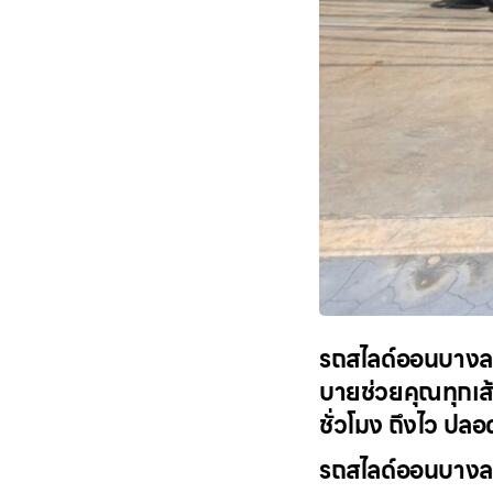
รถสไลด์ออนบางละม
บายช่วยคุณทุกเส้
ชั่วโมง ถึงไว ปล
รถสไลด์ออนบางล