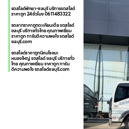
รถสไลด์พัทยา-ชลบุรี บริการรถสไลด์
ราคาถูก 24ชั่วโมง 0611483322
รถลากราคาถูกตะเคียนเตี้ย รถสไลด์
ชลบุรี บริการทั่วไทย คุณภาพเยี่ยม
ราคาถูก การันตีความพอใจ รถสไลด์
ชลบุรี.com
รถสไลด์ราคาถูกนิคมโรจนะ
หนองใหญ่ รถสไลด์ ชลบุรี บริการทั่ว
ไทย คุณภาพเยี่ยม ราคาถูก การัน
ตีความพอใจ รถสไลด์ชลบุรี.com