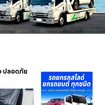
ว ปลอดภัย