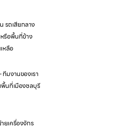
ช่น รถเสียกลาง
รือพื้นที่ข้าง
เหลือ
 — ทีมงานของเรา
ื้นที่เมืองชลบุรี
้ายเครื่องจักร