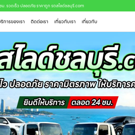
ชม. รวดเร็ว ปลอดภัย ราคาถูก รถสไลด์ชลบุรี.com
บริการของเรา
ติดต่อเรา
เกี่ยวกับเรา
เกี่ยวกับ