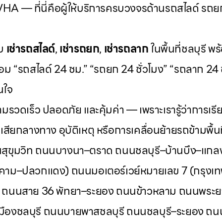
A — ที่นี่คือผู้ให้บริการครบวงจรด้านรถสไลด์ รถย
บบ
เช่ารถสไลด์
,
เช่ารถยก
,
เช่ารถลาก
ในพื้นที่ชลบุรี พ
อม “รถสไลด์ 24 ชม.” “รถยก 24 ชั่วโมง” “รถลาก 24 ช
นใจ
นความรวดเร็ว ปลอดภัย และคุ้มค่า — เพราะเรารู้ว่าการเร
ถเสียกลางทาง อุบัติเหตุ หรือการเคลื่อนย้ายรถข้ามพื้น
นสุขุมวิท ถนนบางนา–ตราด ถนนชลบุรี–บ้านบึง–แก
คาม–ปลวกแดง) ถนนมอเตอร์เวย์หมายเลข 7 (กรุงเท
 ถนนสาย 36 พัทยา–ระยอง ถนนข้าวหลาม ถนนพระยา
งเมืองชลบุรี ถนนบายพาสชลบุรี ถนนชลบุรี–ระยอง 