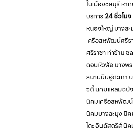
ในเมืองชลบุรี หาก
บริการ
24 ชั่วโมง
หนองใหญ่ บางละมุ
เครือสหพัฒน์ศรี
ศรีราชา ท่าข้าม ชล
ดอนหัวฬ่อ บางพระ ต
สนามบินอู่ตะเภา บา
ซิตี้ นิคมแหลมฉบ
นิคมเครือสหพัฒน์ 
นิคมบางละมุง นิค
โตะ อินดัสตรีส์ น