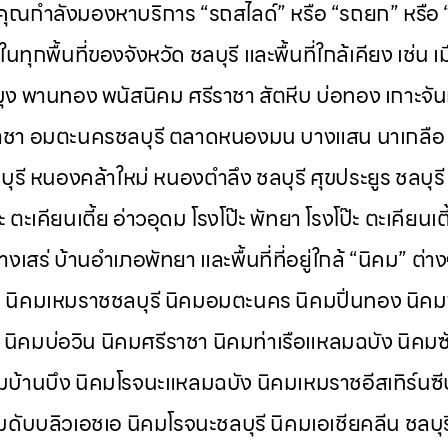
คุณกำลังมองหาบริการ “รถสไลด์” หรือ “รถยก” หรือ “ร
ในทุกพื้นที่ของจังหวัด ชลบุรี และพื้นที่ใกล้เคียง เช่น เ
ง พานทอง พนัสนิคม ศรีราชา สัตหีบ บ่อทอง เกาะจันท
ราชา อมตะนครชลบุรี ตลาดหนองมน บางแสน นาเกลื
บุรี หนองคล้าใหม่ หนองตำลึง ชลบุรี ศุขประยูร ชลบุรี
ะเคียนเตี้ย อ่าวอุดม โรงโป๊ะ พัทยา โรงโป๊ะ ตะเคียนเตี
งเสร่ บ้านอำเภอพัทยา และพื้นที่ที่อยู่ใกล้ “นิคม” ต่
ัง นิคมเหมราชชลบุรี นิคมอมตะนคร นิคมปิ่นทอง น
นิคมบ่อวิน นิคมศรีราชา นิคมท่าเรือแหลมฉบัง นิคมซั
มบ้านบึง นิคมโรจนะแหลมฉบัง นิคมเหมราชอีสเทิร์นซ
ิคมดับบลิวเอชเอ นิคมโรจนะชลบุรี นิคมเอเชียคลีน ชลบุ