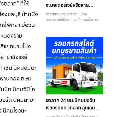
ถลาก” ที่ให้
จะมอเตอร์เวย์หรือสาย
สุขุมวิท รถสไลด์ชลบุรีพร้อมส
มืองชลบุรี บ้านบึง
รถลากถนนพระยาสัจจา ไม่ว่าจะ
แตนบายช่วยคุณทุกเส้นทาง
มอเตอร์เวย์หรือสายสุขุมวิท รถสไลด์ชลบุรี
ร์ พัทยา บ่อวิน
พร้อมสแตนบายช่วยคุณทุกเส้นทาง ติดต่อ
ติดต่อเราได้ที่ รถสไลด์
เราได้ที่ รถสไลด์ชลบุรี.com — รถสไลด์
ชลบุรี.com
อ หนองขาม
ชลบุรี บริการ 24 ชั่วโมง ถึงไว ปลอดภัย
ราคามิตรภาพ รถลากถนนพ…
 สี่แยกมาบโป่ง
้ย เขาชีจรรย์
างๆ เช่น นิคมอมตะ
ิคมพานทองเกษม
มมิท นิคมซีบีไอ
ีบอร์ด นิคมยามา
รถลาก 24 ชม.นิคมบ่อวิน
เรียกรถยก รถลาก ฉุกเฉิน ถึง
รี นิคมโรจนะ
ไว ราคาถูก ตลอด 24 ชม. รถ
รถลาก 24 ชม.นิคมบ่อวิน เรียกรถยก รถ