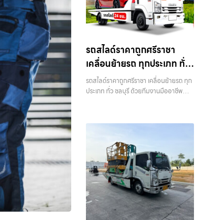
รถสไลด์ราคาถูกศรีราชา
เคลื่อนย้ายรถ ทุกประเภท ทั่ว
ชลบุรี ด้วยทีมงานมืออาชีพ
รถสไลด์ราคาถูกศรีราชา เคลื่อนย้ายรถ ทุก
ราคาถูก รถสไลด์ชลบุรี.com
ประเภท ทั่ว ชลบุรี ด้วยทีมงานมืออาชีพ
ราคาถูก รถสไลด์ชลบุรี.com — รถสไลด์
ชลบุรี บริการรถสไลด์ รถยก รถลาก 24 ชม.
ราคาถูก ทั่วชลบุรี พัทยา และนิคมอุตสาห
กรรมใกล้เคี…