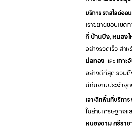
บริการ รถสไลด์ออน 
เราขยายขอบเขตกา
ที่
บ้านบึง
,
หนองใ
อย่างรวดเร็ว สำหร
บ่อทอง
และ
เกาะจั
อย่างดีที่สุด รวมถ
มีทีมงานประจำจุด
เจาะลึกพื้นที่บริก
ในย่านเศรษฐกิจแล
หนองขาม ศรีราช