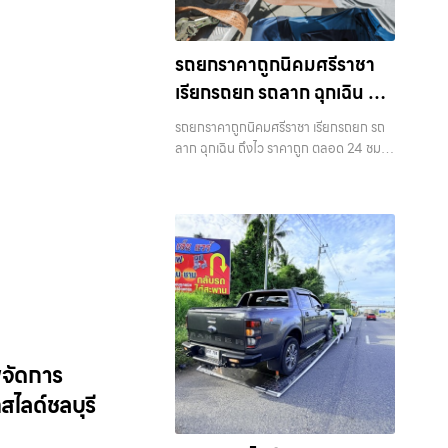
รถยกราคาถูกนิคมศรีราชา
เรียกรถยก รถลาก ฉุกเฉิน ถึง
ไว ราคาถูก ตลอด 24 ชม. รถ
รถยกราคาถูกนิคมศรีราชา เรียกรถยก รถ
สไลด์ชลบุรี.com
ลาก ฉุกเฉิน ถึงไว ราคาถูก ตลอด 24 ชม.
รถสไลด์ชลบุรี.com — รถสไลด์ชลบุรี
บริการรถสไลด์ รถยก รถลาก 24 ชม. ราคา
ถูก ทั่วชลบุรี พัทยา และนิคมอุตสาหกรรม
ใกล้เคียง รถยกราคาถ…
พจัดการ
ไลด์ชลบุรี