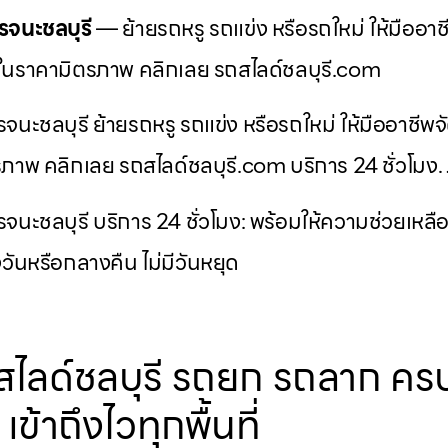
รจนะชลบุรี
— ย้ายรถหรู รถแข่ง หรือรถใหม่ ให้มืออา
ยในราคามิตรภาพ คลิกเลย รถสไลด์ชลบุรี.com
นะชลบุรี ย้ายรถหรู รถแข่ง หรือรถใหม่ ให้มืออาชีพจ
รภาพ คลิกเลย รถสไลด์ชลบุรี.com บริการ 24 ชั่วโม
นะชลบุรี บริการ 24 ชั่วโมง: พร้อมให้ความช่วยเหลือทุ
วันหรือกลางคืน ไม่มีวันหยุด
สไลด์ชลบุรี รถยก รถลาก ค
เข้าถึงไวทุกพื้นที่