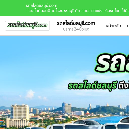
รถสไลด์ชลบุรี.com
: รถสไลด์ออนนิคมโรจนะชลบุรี ย้ายรถหรู รถแข่ง หรือรถใหม่ ให้
รถสไลด์ชลบุรี.com
หน้าหลัก
บริการ 24 ชั่วโมง