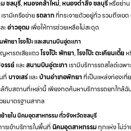
าม ชลบุรี
,
หนองคล้าใหม่
,
หนองตำลึง ชลบุรี
หรือย่า
เรามีเครือข่าย
รถลาก
ที่กระจายตัวอยู่ทั่ว รวมถึงเขต
ละ
อ่าวอุดม
เพื่อให้การช่วยเหลือไม่สะดุด
นพัทยา โรงโป๊ะ และสนามบินอู่ตะเภา
บปัญหารถเสียแถว
โรงโป๊ะ พัทยา
,
โรงโป๊ะ ตะเคียนเตี้ย
หร
ีจรรย์
และ
สนามบินอู่ตะเภา
เรามีบริการรถสไลด์เฉพาะ
นที่
บางเสร่
และ
บ้านอำเภอพัทยา
ที่เป็นแหล่งท่องเท
้กับสถานที่เหล่านี้ เพียงกดค้นหาบริการรถยกใกล้ฉ
รด้วยมาตรฐานสากล
้ายใน นิคมอุตสาหกรรม ทั่วจังหวัดชลบุรี
การเข้าบริการในพื้นที่
นิคมอุตสาหกรรม
ทุกแห่ง ไม่ว่