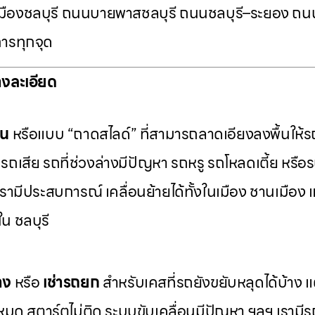
งเมืองชลบุรี ถนนบายพาสชลบุรี ถนนชลบุรี–ระยอง 
การทุกจุด
างละเอียด
อน
หรือแบบ “ถาดสไลด์” ที่สามารถลาดเอียงลงพื้นให้รถข
ถเสีย รถที่ช่วงล่างมีปัญหา รถหรู รถโหลดเตี้ย หรือร
รามีประสบการณ์ เคลื่อนย้ายได้ทั้งในเมือง ชานเมือง 
น ชลบุรี
าง
หรือ
เช่ารถยก
สำหรับเคสที่รถยังขยับหลุดได้บ้าง แต
หมด สตาร์ตไม่ติด ระบบขับเคลื่อนมีปัญหา ฯลฯ เรามีร