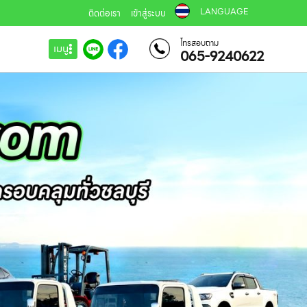
LANGUAGE
ติดต่อเรา
เข้าสู่ระบบ
โทรสอบถาม
เมนู
065-9240622