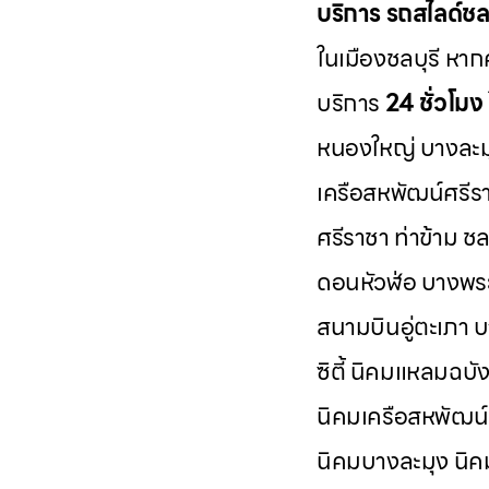
บริการ รถสไลด์ชล
ในเมืองชลบุรี หาก
บริการ
24 ชั่วโมง
หนองใหญ่ บางละมุ
เครือสหพัฒน์ศรี
ศรีราชา ท่าข้าม ชล
ดอนหัวฬ่อ บางพระ ต
สนามบินอู่ตะเภา บา
ซิตี้ นิคมแหลมฉบ
นิคมเครือสหพัฒน์ 
นิคมบางละมุง นิค