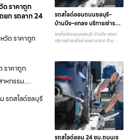
วัด ราคาถูก
รถสไลด์ออนถนนชลบุรี–
์ รถยก รถลาก 24
บ้านบึง–แกลง บริการเช่ารถ
สไลด์ รถยก รถลาก ข้าม
รถสไลด์ออนถนนชลบุรี–บ้านบึง–แกลง
หวัด ราคาถูก
จังหวัด ราคาถูก สะดวกทุก
บริการเช่ารถสไลด์ รถยก รถลาก ข้าม
จังหวัด ราคาถูก สะดวกทุกพื้นที่ รถสไลด์
พื้นที่ รถสไลด์ชลบุรี.com
ชลบุรี.com — รถสไลด์ชลบุรี บริการรถ
สไลด์ รถยก รถลาก 24 ชม. ราคาถูก ทั่ว
ด ราคาถูก
ชลบุรี พัทยา และนิคมอุตส…
อุตสาหกรรม…
ม รถสไลด์ชลบุรี
รถสไลด์ออน 24 ชม.ถนนเจ