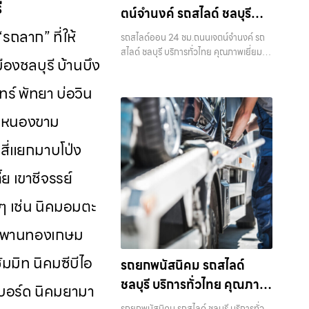
ี
ตน์จำนงค์ รถสไลด์ ชลบุรี
บริการทั่วไทย คุณภาพเยี่ยม
ถลาก” ที่ให้
รถสไลด์ออน 24 ชม.ถนนเจตน์จำนงค์ รถ
ราคาถูก การันตีความพอใจ
สไลด์ ชลบุรี บริการทั่วไทย คุณภาพเยี่ยม
มืองชลบุรี บ้านบึง
ราคาถูก การันตีความพอใจ รถสไลด์
รถสไลด์ชลบุรี.com
ชลบุรี.com — รถสไลด์ชลบุรี บริการรถ
ร์ พัทยา บ่อวิน
สไลด์ รถยก รถลาก 24 ชม. ราคาถูก ทั่ว
ชลบุรี พัทยา และนิคมอุตส…
อ หนองขาม
 สี่แยกมาบโป่ง
้ย เขาชีจรรย์
างๆ เช่น นิคมอมตะ
ิคมพานทองเกษม
มมิท นิคมซีบีไอ
รถยกพนัสนิคม รถสไลด์
ชลบุรี บริการทั่วไทย คุณภาพ
ีบอร์ด นิคมยามา
เยี่ยม ราคาถูก การันตีความ
รถยกพนัสนิคม รถสไลด์ ชลบุรี บริการทั่ว