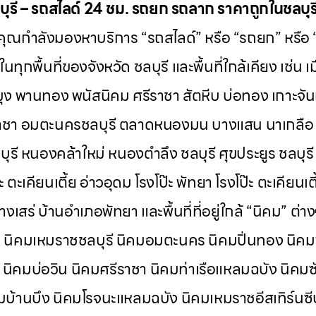
บุรี – รถสไลด์ 24 ชม. รถยก รถลาก ราคาถูกในชลบุร
คุณกำลังมองหาบริการ “รถสไลด์” หรือ “รถยก” หรือ “ร
ในทุกพื้นที่ของจังหวัด ชลบุรี และพื้นที่ใกล้เคียง เช่น เ
ง พานทอง พนัสนิคม ศรีราชา สัตหีบ บ่อทอง เกาะจันท
ราชา อมตะนครชลบุรี ตลาดหนองมน บางแสน นาเกลื
บุรี หนองคล้าใหม่ หนองตำลึง ชลบุรี ศุขประยูร ชลบุรี
ะเคียนเตี้ย อ่าวอุดม โรงโป๊ะ พัทยา โรงโป๊ะ ตะเคียนเตี
งเสร่ บ้านอำเภอพัทยา และพื้นที่ที่อยู่ใกล้ “นิคม” ต่
ัง นิคมเหมราชชลบุรี นิคมอมตะนคร นิคมปิ่นทอง น
นิคมบ่อวิน นิคมศรีราชา นิคมท่าเรือแหลมฉบัง นิคมซั
มบ้านบึง นิคมโรจนะแหลมฉบัง นิคมเหมราชอีสเทิร์นซ