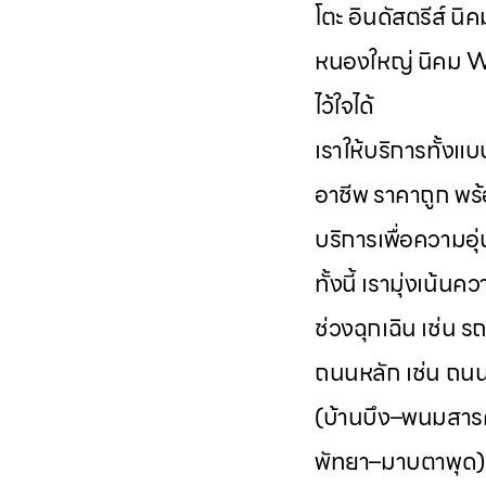
โตะ อินดัสตรีส์ น
หนองใหญ่ นิคม WH
ไว้ใจได้
เราให้บริการทั้งแ
อาชีพ ราคาถูก พร้
บริการเพื่อความอุ่
ทั้งนี้ เรามุ่งเน้
ช่วงฉุกเฉิน เช่น ร
ถนนหลัก เช่น ถน
(บ้านบึง–พนมสาร
พัทยา–มาบตาพุด)