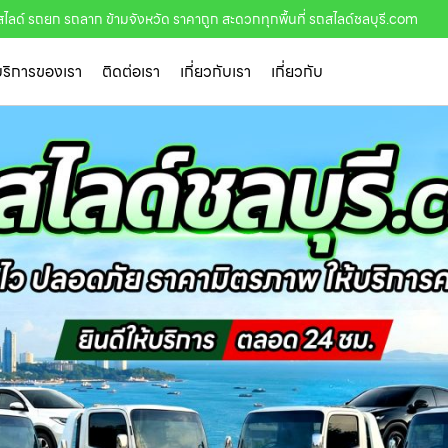
ไลด์ รถยก รถลาก ข้ามจังหวัด ราคาถูก สะดวกทุกพื้นที่ รถสไลด์ชลบุรี.com
บริการของเรา
ติดต่อเรา
เกี่ยวกับเรา
เกี่ยวกับ