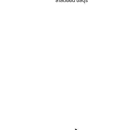
สไลด์ออน ชลบุรี