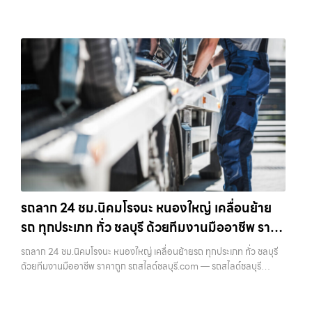
หากคุณกำลังมองหาบริการ “รถสไลด์” หรือ “รถยก” หรือ “รถลาก” ที่ให้
บริการ 24 ช…
รถลาก 24 ชม.นิคมโรจนะ หนองใหญ่ เคลื่อนย้าย
รถ ทุกประเภท ทั่ว ชลบุรี ด้วยทีมงานมืออาชีพ ราคา
ถูก รถสไลด์ชลบุรี.com
รถลาก 24 ชม.นิคมโรจนะ หนองใหญ่ เคลื่อนย้ายรถ ทุกประเภท ทั่ว ชลบุรี
ด้วยทีมงานมืออาชีพ ราคาถูก รถสไลด์ชลบุรี.com — รถสไลด์ชลบุรี
บริการรถสไลด์ รถยก รถลาก 24 ชม. ราคาถูก ทั่วชลบุรี พัทยา และนิคม
อุตสาหกร…