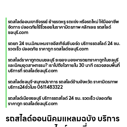
รถสไลด์ออนเขาชีจรรย์ ย้ายรถหรู รถแข่ง หรือรถใหม่ ให้มืออาชีพ
จัดการ ปลอดภัยไร้ริ้วรอยในราคามิตรภาพ คลิกเลย รถสไลด์
ชลบุรี.com
รถยก 24 ชม.นิคมเหมราชอีสเทิร์นซีบอร์ด บริการรถสไลด์ 24 ชม.
รวดเร็ว ปลอดภัย ราคาถูก รถสไลด์ชลบุรี.com
รถสไลด์ราคาถูกถนนชลบุรี ระยอง มองหารถยกราคาถูกในชลบุรี
และนิคมอุตสาหกรรม? เราไปถึงไวภายใน 30 นาที ตรวจสอบพื้นที่
บริการที่ รถสไลด์ชลบุรี.com
รถสไลด์ชลบุรี-สมุทรปราการ รถสไลด์ข้ามจังหวัด ราคามิตรภาพ
บริการ24ชั่วโมง 0611483322
รถสไลด์เมืองชลบุรี บริการรถสไลด์ 24 ชม. รวดเร็ว ปลอดภัย
ราคาถูก รถสไลด์ชลบุรี.com
รถสไลด์ออนนิคมแหลมฉบัง บริการ