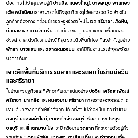
ต้องการ ไม่ว่าคุณจะอยู่ที่
บ้านบึง
,
หนองใหญ่
,
บางละมุง
,
พานทอง
หรือ
พนัสนิคม
เราสามารถไปถึงจุดเกิดเหตุได้อย่างรวดเร็ว สำหรับ
ลูกค้าที่ต้องการเคลื่อนย้ายรถหรูหรือรถใหม่ในเขต
ศรีราชา
,
สัตหีบ
,
บ่อทอง
และ
เกาะจันทร์
รถสไลด์ของเราถูกออกแบบมาเพื่อถนอม
ช่วงล่างและตัวถังรถอย่างดีที่สุด รวมถึงพื้นที่ท่องเที่ยวสำคัญอย่าง
พัทยา
,
บางแสน
และ
ตลาดหนองมน
เราก็มีทีมงานประจำจุดพร้อม
บริการทันที
เจาะลึกพื้นที่บริการ รถลาก และ รถยก ในย่านบ่อวิน
และศรีราชา
ในย่านเศรษฐกิจและที่พักอาศัยหนาแน่นอย่าง
บ่อวิน
,
เครือสหพัฒน์
ศรีราชา
,
นาเกลือ
และ
หนองขาม ศรีราชา
การจราจรอาจติดขัดแต่
เรามีเส้นทางลัดที่ทำให้เข้าถึงคุณได้ไวที่สุด ไม่ว่าจะเป็นแถว
ท่าข้าม
ชลบุรี
,
หนองคล้าใหม่
,
หนองตำลึง ชลบุรี
หรือย่าน
ศุขประยูร
ชลบุรี
และ
สี่แยกมาบโป่ง
เรามีเครือข่าย
รถลาก
ที่กระจายตัวอยู่ทั่ว
รวมถึงเขต
ดอนหัวฬ่อ
,
บางพระ
,
ตะเคียนเตี้ย
และ
อ่าวอุดม
เพื่อ