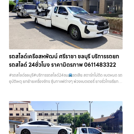
รถสไลด์เครือสหพัฒน์ ศรีราชา ชลบุรี บริการรถยก
รถสไลด์ 24ชั่วโมง ราคามิตรภาพ 0611483322
#รถสไลด์ชลบุรี#บริการรถสไลด์24ชม
รถเสีย สตาร์ทไม่ติด แบตหมด รถ
อุบัติเหตุ ยกย้ายเครื่องจักร ซุ้มกาแฟต่างๆ พ่วงแบตเตอรี่ ยางรั่วโทรเรียกได้
ตลอด24ชั่วโมงคับ ยินดีให้บริการ
0611483322 เบิร์ด
0659240622 ลี…