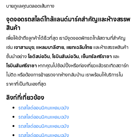
บายดูแลคุณตลอดเส้นทาง
จุดจอดรถสไลด์ใกล้แลนด์มาร์คสำคัญและห้างสรรพ
สินค้า
เพื่อให้เข้าถึงลูกค้าได้เร็วที่สุด เรามีจุดจอดพักรถใกล้สถานที่สำคัญ
เช่น
เขาสามมุข
,
แหลมบาลีฮาย
,
แยกเฉลิมไทย
และห้างสรรพสินค้า
ชั้นนำอย่าง
โลตัสบ่อวิน
,
โรบินสัน
บ่อวิน
,
เซ็นทรัลศรีราชา
และ
โรบินสันศรีราชา
หากคุณไปช้อปปิ้งหรือท่องเที่ยวแล้วรถเกิดสตาร์ท
ไม่ติด หรือต้องการย้ายรถจากห้างกลับบ้าน เราพร้อมให้บริการใน
ราคาที่เป็นกันเองที่สุด
ลิงก์ที่เกี่ยวข้อง
รถสไลด์ออนนิคมแหลมฉบัง
รถสไลด์ออนนิคมแหลมฉบัง
รถสไลด์ออนนิคมแหลมฉบัง
รถสไลด์ออนนิคมแหลมฉบัง