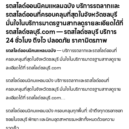
รถสไลด์ออนนิคมแหลมฉบัง บริการรถลากและ
รถสไลด์ออนที่ครอบคลุมที่สุดในจังหวัดชลบุรี
มั่นใจในบริการมาตรฐานสากลดูรายละเอียดได้ที่
รถสไลด์ชลบุรี.com — รถสไลด์ชลบุรี บริการ
24 ชั่วโมง ถึงไว ปลอดภัย ราคามิตรภาพ
รถสไลด์ออนนิคมแหลมฉบัง
— บริการรถลากและรถสไลด์ออนที่
ครอบคลุมที่สุดในจังหวัดชลบุรี มั่นใจในบริการมาตรฐานสากลดูราย
ละเอียดได้ที่ รถสไลด์ชลบุรี.com
รถสไลด์ออนนิคมแหลมฉบัง บริการรถลากและรถสไลด์ออนที่
ครอบคลุมที่สุดในจังหวัดชลบุรี มั่นใจในบริการมาตรฐานสากลดูราย
ละเอียดได้ที่ รถสไลด์ชลบุรี.com…
รถสไลด์ออนนิคมแหลมฉบัง ครอบคลุมทุกพื้นที่: เข้าถึงทุกตรอกซอก
ซอยในชลบุรี พัทยา และนิคมอุตสาหกรรมหลักทั้งหมดด้วยความ
รวดเร็ว