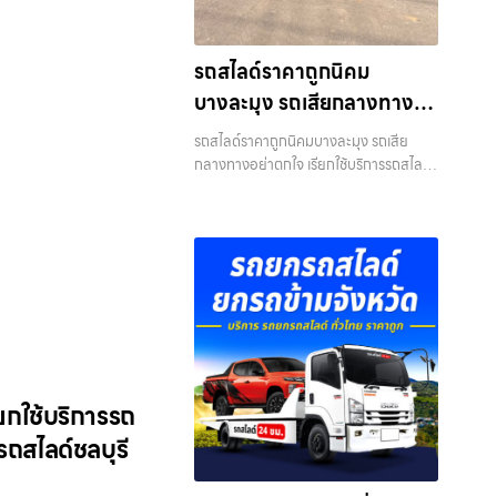
รถสไลด์ราคาถูกนิคม
บางละมุง รถเสียกลางทาง
อย่าตกใจ เรียกใช้บริการรถ
รถสไลด์ราคาถูกนิคมบางละมุง รถเสีย
สไลด์ด่วนที่ไว้ใจได้ พร้อมดูแล
กลางทางอย่าตกใจ เรียกใช้บริการรถสไลด์
ด่วนที่ไว้ใจได้ พร้อมดูแลคุณ 24 ชั่วโมงที่
คุณ 24 ชั่วโมงที่ รถสไลด์
รถสไลด์ชลบุรี.com — รถสไลด์ชลบุรี
ชลบุรี.com
บริการ 24 ชั่วโมง ถึงไว ปลอดภัย ราคา
มิตรภาพ รถสไลด์รา…
ยกใช้บริการรถ
รถสไลด์ชลบุรี