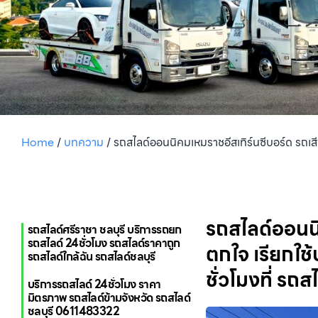
Home
/
บทความ
/
รถสไลด์ออนนิคมเหมราชอีสเทิร์นซีบอร์ด รถเสี
รถสไลด์ออนนิ
รถสไลด์ศรีราชา ชลบุรี บริการรถยก
รถสไลด์ 24ชั่วโมง รถสไลด์ราคาถูก
ตกใจ เรียกใช้
รถสไลด์ใกล้ฉัน รถสไลด์ชลบุรี
ชั่วโมงที่ รถ
บริการรถสไลด์ 24ชั่วโมง ราคา
มิตรภาพ รถสไลด์ข้ามจังหวัด รถสไลด์
ชลบุรี 0611483322