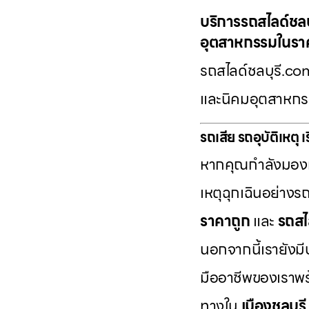
บริการรถสไลด์ชลบ
อุตสาหกรรมในราคา
รถสไลด์ชลบุรี.co
และนิคมอุตสาหกร
รถเสีย รถอุบัติเหตุ
หากคุณกำลังมอ
เหตุฉุกเฉินอย่างร
ราคาถูก
และ
รถสไ
นอกจากนี้เรายังม
มืออาชีพของเราพร
ทางใน
เมืองชลบุรี