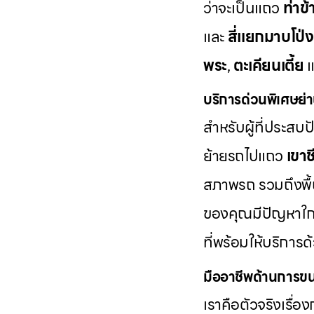
ว่าจะเป็นแถว
ท่าข้
และ
สี่แยกมาบโป่ง
พระ
,
ตะเคียนเตี้ย
แ
บริการด่วนพิเศษย่า
สำหรับผู้ที่ประส
ย้ายรถไปแถว
เขาช
สภาพรถ รวมถึงพื้
ของคุณมีปัญหาใกล
ที่พร้อมให้บริกา
มืออาชีพด้านการขนย
เราคือตัวจริงเรื่อง