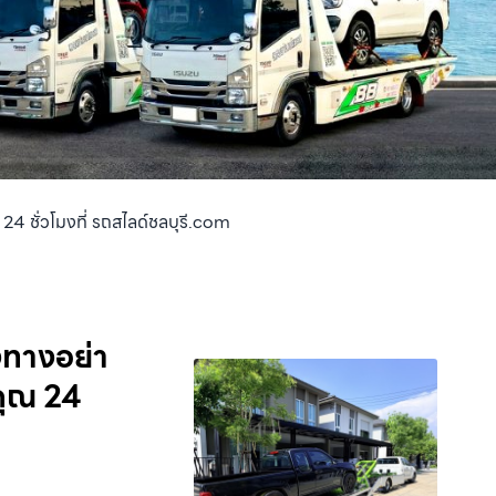
24 ชั่วโมงที่ รถสไลด์ชลบุรี.com
งทางอย่า
ลคุณ 24