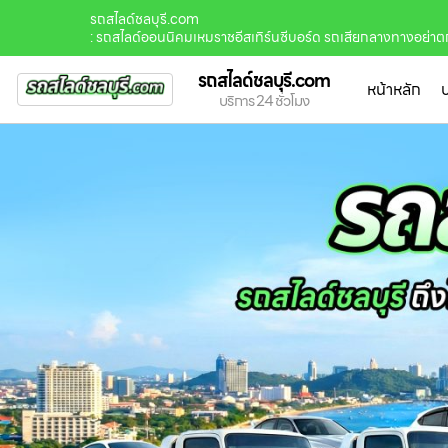
รถสไลด์ชลบุรี.com
: รถสไลด์ออนนิคมเหมราชอีสเทิร์นซีบอร์ด รถเสียกลางทางอย่าตกใจ
รถสไลด์ชลบุรี.com
หน้าหลัก
บริการ 24 ชั่วโมง