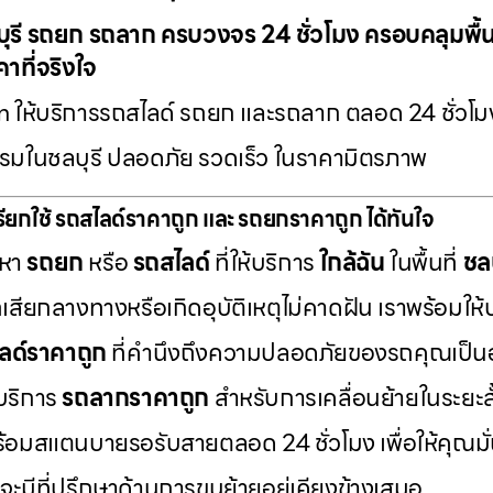
ุรี รถยก รถลาก ครบวงจร 24 ชั่วโมง ครอบคลุมพื้นท
ที่จริงใจ
m ให้บริการรถสไลด์ รถยก และรถลาก ตลอด 24 ชั่วโมง
รมในชลบุรี ปลอดภัย รวดเร็ว ในราคามิตรภาพ
 เรียกใช้ รถสไลด์ราคาถูก และ รถยกราคาถูก ได้ทันใจ
งหา
รถยก
หรือ
รถสไลด์
ที่ให้บริการ
ใกล้ฉัน
ในพื้นที่
ชลบ
ถเสียกลางทางหรือเกิดอุบัติเหตุไม่คาดฝัน เราพร้อมให
ลด์ราคาถูก
ที่คำนึงถึงความปลอดภัยของรถคุณเป็นอั
ีบริการ
รถลากราคาถูก
สำหรับการเคลื่อนย้ายในระยะส
้อมสแตนบายรอรับสายตลอด 24 ชั่วโมง เพื่อให้คุณมั่
จะมีที่ปรึกษาด้านการขนย้ายอยู่เคียงข้างเสมอ