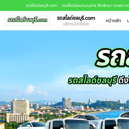
รถสไลด์ชลบุรี.com
: รถสไลด์ออนถนนสาย 36 พัทยา–ระยอง รถสไ
รถสไลด์ชลบุรี.com
หน้าหลัก
บริการ 24 ชั่วโมง