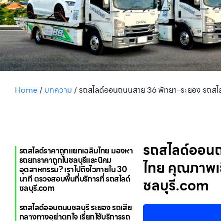
Home
/
บทความ
/
รถสไลด์ออนถนนสาย 36 พัทยา–ระยอง รถสไลด์ 
รถสไลด์ออนถน
รถสไลด์ราคาถูกแยกเฉลิมไทย มองหา
รถยกราคาถูกในชลบุรีและนิคม
ไทย คุณภาพเย
อุตสาหกรรม? เราไปถึงไวภายใน 30
นาที ตรวจสอบพื้นที่บริการที่ รถสไลด์
ชลบุรี.com
ชลบุรี.com
รถสไลด์ออนถนนชลบุรี ระยอง รถเสีย
กลางทางอย่าตกใจ เรียกใช้บริการรถ