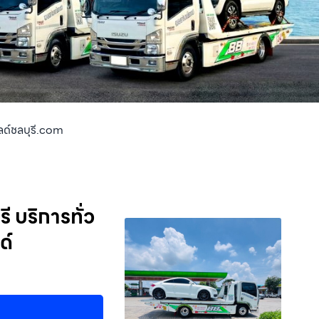
ลด์ชลบุรี.com
 บริการทั่ว
ด์