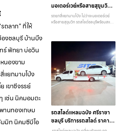
มอเตอร์เวย์หรือสายสุขุมวิท
ี
รถสไลด์ชลบุรีพร้อมสแตน
รถยกสี่แยกมาบโป่ง ไม่ว่าจะมอเตอร์เวย์
บายช่วยคุณทุกเส้นทาง
หรือสายสุขุมวิท รถสไลด์ชลบุรีพร้อมสแตน
ถลาก” ที่ให้
บายช่วยคุณทุกเส้นทาง ติดต่อเราได้ที่ รถ
ติดต่อเราได้ที่ รถสไลด์
สไลด์ชลบุรี.com — รถสไลด์ชลบุรี บริการ
มืองชลบุรี บ้านบึง
ชลบุรี.com
24 ชั่วโมง ถึงไว ปลอดภัย ราคามิตรภาพ
รถยกสี่แยก…
ร์ พัทยา บ่อวิน
อ หนองขาม
 สี่แยกมาบโป่ง
้ย เขาชีจรรย์
างๆ เช่น นิคมอมตะ
ิคมพานทองเกษม
รถสไลด์แหลมฉบัง ศรีราชา
ชลบุรี บริการรถสไลด์ ราคา
มมิท นิคมซีบีไอ
ถูก 0611483322
รถสไลด์แหลมฉบัง เคลื่อนย้ายรถ ทุก