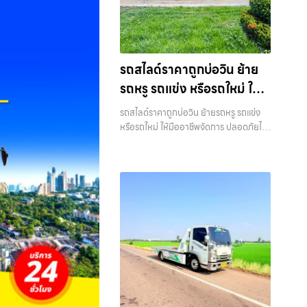
รถสไลด์ราคาถูกบ่อวิน ย้าย
รถหรู รถแข่ง หรือรถใหม่ ให้
มืออาชีพจัดการ ปลอดภัยไร้
รถสไลด์ราคาถูกบ่อวิน ย้ายรถหรู รถแข่ง
ริ้วรอยในราคามิตรภาพ คลิก
หรือรถใหม่ ให้มืออาชีพจัดการ ปลอดภัยไร้
ริ้วรอยในราคามิตรภาพ คลิกเลย รถสไลด์
เลย รถสไลด์ชลบุรี.com
ชลบุรี.com — รถสไลด์ชลบุรี บริการ 24
ชั่วโมง ถึงไว ปลอดภัย ราคามิตรภาพ รถ
สไลด์ราคาถูกบ่…