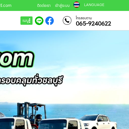
LANGUAGE
ุรี.com
ติดต่อเรา
เข้าสู่ระบบ
โทรสอบถาม
เมนู
065-9240622