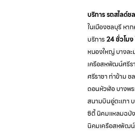
บริการ รถสไลด์ชล
ในเมืองชลบุรี หาก
บริการ
24 ชั่วโมง
หนองใหญ่ บางละมุ
เครือสหพัฒน์ศรี
ศรีราชา ท่าข้าม ชล
ดอนหัวฬ่อ บางพระ ต
สนามบินอู่ตะเภา บา
ซิตี้ นิคมแหลมฉบ
นิคมเครือสหพัฒน์ 