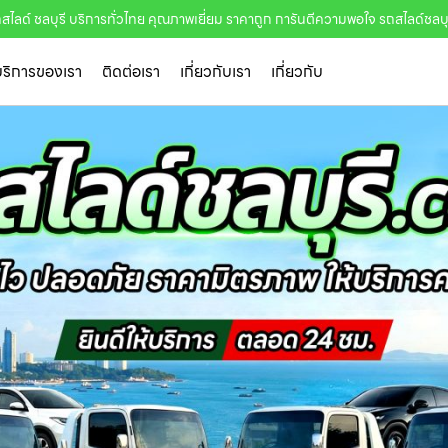
ลด์ ชลบุรี บริการทั่วไทย คุณภาพเยี่ยม ราคาถูก การันตีความพอใจ รถสไลด์ชลบ
บริการของเรา
ติดต่อเรา
เกี่ยวกับเรา
เกี่ยวกับ