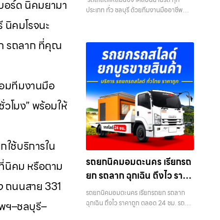
ีบอร์ด นิคมยามา
ประเภท ทั่ว ชลบุรี ด้วยทีมงานมืออาชีพ
ราคาถูก รถสไลด์ชลบุรี.com — รถสไลด์
รี นิคมโรจนะ
ชลบุรี บริการรถสไลด์ รถยก รถลาก 24 ชม.
ราคาถูก ทั่วชลบุรี พัทยา บางแสน และนิคม
ก รถลาก ที่คุณ
อุตสาหกรรมใกล้เ…
ร้อมทีมงานมือ
ั่วโมง” พร้อมให้
ียกใช้บริการใน
รถยกนิคมอมตะนคร เรียกรถ
ที่นิคม หรือตาม
ยก รถลาก ฉุกเฉิน ถึงไว ราคา
ลง ถนนสาย 331
ถูก ตลอด 24 ชม. รถสไลด์
รถยกนิคมอมตะนคร เรียกรถยก รถลาก
ชลบุรี.com
ฉุกเฉิน ถึงไว ราคาถูก ตลอด 24 ชม. รถ
พฯ–ชลบุรี–
สไลด์ชลบุรี.com — รถสไลด์ชลบุรี บริการ