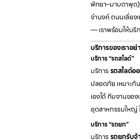
พัทยา–มาบตาพุด)
จำนงค์ ถนนเลี่ย
— เราพร้อมให้บริ
บริการของเราอย่
บริการ “รถสไลด์”
บริการ
รถสไลด์อ
ปลอดภัย เหมาะกับร
เองได้ ทีมงานของเ
อุตสาหกรรมใหญ่ ใ
บริการ “รถยก”
บริการ
รถยกรับจ้