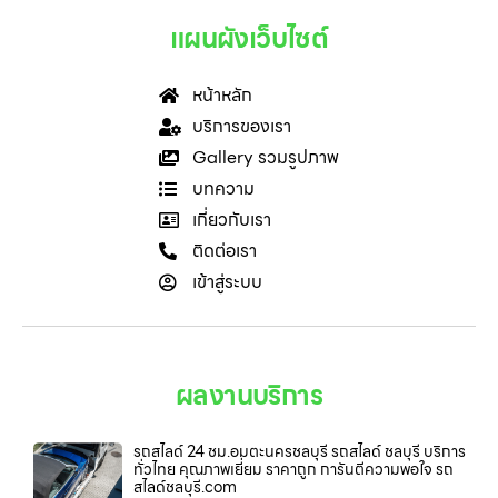
แผนผังเว็บไซต์
หน้าหลัก
บริการของเรา
Gallery รวมรูปภาพ
บทความ
เกี่ยวกับเรา
ติดต่อเรา
เข้าสู่ระบบ
ผลงานบริการ
รถสไลด์ 24 ชม.อมตะนครชลบุรี รถสไลด์ ชลบุรี บริการ
ทั่วไทย คุณภาพเยี่ยม ราคาถูก การันตีความพอใจ รถ
สไลด์ชลบุรี.com