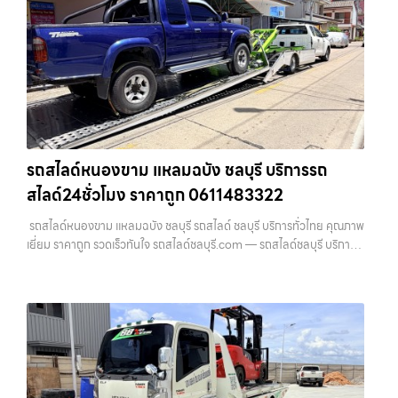
รถสไลด์หนองขาม แหลมฉบัง ชลบุรี บริการรถ
สไลด์24ชั่วโมง ราคาถูก 0611483322
รถสไลด์หนองขาม แหลมฉบัง ชลบุรี รถสไลด์ ชลบุรี บริการทั่วไทย คุณภาพ
เยี่ยม ราคาถูก รวดเร็วทันใจ รถสไลด์ชลบุรี.com — รถสไลด์ชลบุรี บริการ
รถสไลด์ รถยก รถลาก 24 ชม. ราคาถูก ทั่วชลบุรี หนองขาม แหลมฉบัง
ศรี…