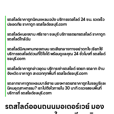
รถสไลด์ราคาถูกนิคมแหลมฉบัง บริการรถสไลด์ 24 ชม. รวดเร็ว
ปลอดภัย ราคาถูก รถสไลด์ชลบุรี.com
รถสไลด์หนองขาม ศรีราชา ชลบุรี บริการรถยกรถสไลด์ ราคาถูก
รถสไลด์ใกล้ฉัน
รถสไลด์นิคมพานทองเกษม รถเสียกลางทางอย่าตกใจ เรียกใช้
บริการรถสไลด์ด่วนที่ไว้ใจได้ พร้อมดูแลคุณ 24 ชั่วโมงที่ รถสไลด์
ชลบุรี.com
รถสไลด์ราคาถูกอ่าวอุดม บริการเช่ารถสไลด์ รถยก รถลาก ข้าม
จังหวัด ราคาถูก สะดวกทุกพื้นที่ รถสไลด์ชลบุรี.com
รถลากราคาถูกแหลมบาลีฮาย มองหารถยกราคาถูกในชลบุรีและ
นิคมอุตสาหกรรม? เราไปถึงไวภายใน 30 นาที ตรวจสอบพื้นที่
บริการที่ รถสไลด์ชลบุรี.com
รถสไลด์ออนถนนมอเตอร์เวย์ มอง