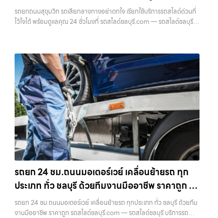
ชั่วโมงที่ รถสไลด์ชลบุรี.com
รถยกถนนสุขุมวิท รถเสียกลางทางอย่าตกใจ เรียกใช้บริการรถสไลด์ด่วนที่
ไว้ใจได้ พร้อมดูแลคุณ 24 ชั่วโมงที่ รถสไลด์ชลบุรี.com — รถสไลด์ชลบุรี
บริการ 24 ชั่วโมง ถึงไว ปลอดภัย ราคามิตรภาพ รถยกถนนสุขุมวิท —
รถ…
รถยก 24 ชม.ถนนมอเตอร์เวย์ เคลื่อนย้ายรถ ทุก
ประเภท ทั่ว ชลบุรี ด้วยทีมงานมืออาชีพ ราคาถูก รถ
สไลด์ชลบุรี.com
รถยก 24 ชม.ถนนมอเตอร์เวย์ เคลื่อนย้ายรถ ทุกประเภท ทั่ว ชลบุรี ด้วยทีม
งานมืออาชีพ ราคาถูก รถสไลด์ชลบุรี.com — รถสไลด์ชลบุรี บริการรถ