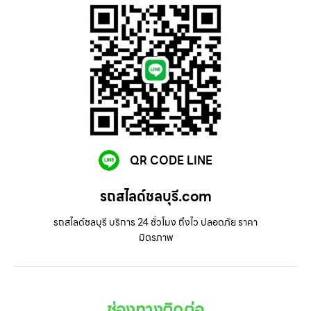
QR CODE LINE
รถสไลด์ชลบุรี.com
รถสไลด์ชลบุรี บริการ 24 ชั่วโมง ถึงไว ปลอดภัย ราคา
มิตรภาพ
ช่องทางติดต่อ