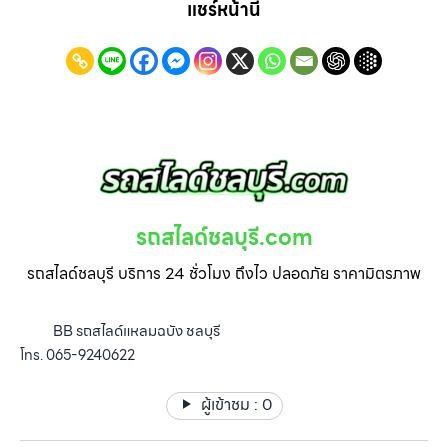
แชร์หน้านี้
รถสไลด์ชลบุรี.com
รถสไลด์ชลบุรี บริการ 24 ชั่วโมง ถึงไว ปลอดภัย ราคามิตรภาพ
BB รถสไลด์แหลมฉบัง ชลบุรี
โทร. 065-9240622
ผู้เข้าชม :
0