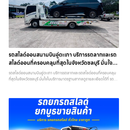
รถสไลด์ออนสนามบินอู่ตะเภา บริการรถลากและรถ
สไลด์ออนที่ครอบคลุมที่สุดในจังหวัดชลบุรี มั่นใจใน
บริการมาตรฐานสากลดูรายละเอียดได้ที่ รถสไลด์
รถสไลด์ออนสนามบินอู่ตะเภา บริการรถลากและรถสไลด์ออนที่ครอบคลุม
ชลบุรี.com
ที่สุดในจังหวัดชลบุรี มั่นใจในบริการมาตรฐานสากลดูรายละเอียดได้ที่ รถ
สไลด์ชลบุรี.com — รถสไลด์ชลบุรี บริการ 24 ชั่วโมง ถึงไว ปลอดภัย ราคา
มิต…