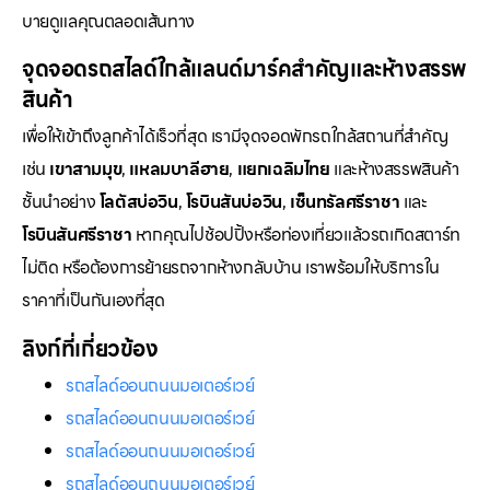
บายดูแลคุณตลอดเส้นทาง
จุดจอดรถสไลด์ใกล้แลนด์มาร์คสำคัญและห้างสรรพ
สินค้า
เพื่อให้เข้าถึงลูกค้าได้เร็วที่สุด เรามีจุดจอดพักรถใกล้สถานที่สำคัญ
เช่น
เขาสามมุข
,
แหลมบาลีฮาย
,
แยกเฉลิมไทย
และห้างสรรพสินค้า
ชั้นนำอย่าง
โลตัสบ่อวิน
,
โรบินสัน
บ่อวิน
,
เซ็นทรัลศรีราชา
และ
โรบินสันศรีราชา
หากคุณไปช้อปปิ้งหรือท่องเที่ยวแล้วรถเกิดสตาร์ท
ไม่ติด หรือต้องการย้ายรถจากห้างกลับบ้าน เราพร้อมให้บริการใน
ราคาที่เป็นกันเองที่สุด
ลิงก์ที่เกี่ยวข้อง
รถสไลด์ออนถนนมอเตอร์เวย์
รถสไลด์ออนถนนมอเตอร์เวย์
รถสไลด์ออนถนนมอเตอร์เวย์
รถสไลด์ออนถนนมอเตอร์เวย์