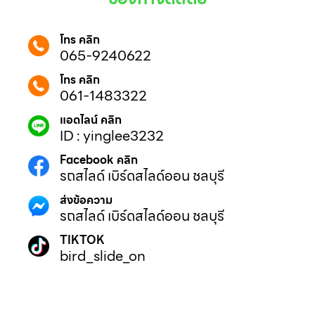
โทร คลิก
065-9240622
โทร คลิก
061-1483322
แอดไลน์ คลิก
ID : yinglee3232
Facebook คลิก
รถสไลด์ เบิร์ดสไลด์ออน ชลบุรี
ส่งข้อความ
รถสไลด์ เบิร์ดสไลด์ออน ชลบุรี
TIKTOK
bird_slide_on