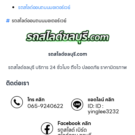
รถสไลด์ออนถนนมอเตอร์เวย์
รถสไลด์ออนถนนมอเตอร์เวย์
รถสไลด์ชลบุรี.com
รถสไลด์ชลบุรี บริการ 24 ชั่วโมง ถึงไว ปลอดภัย ราคามิตรภาพ
ติดต่อเรา
โทร คลิก
แอดไลน์ คลิก
065-9240622
ID: ID :
yinglee3232
Facebook คลิก
รถสไลด์ เบิร์ด