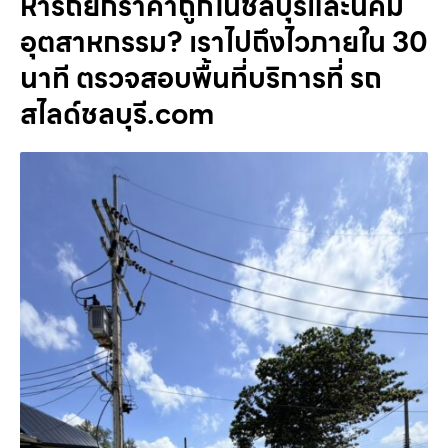
หารถยกราคาถูกในชลบุรีและนิคม
อุตสาหกรรม? เราไปถึงไวภายใน 30
นาที ตรวจสอบพื้นที่บริการที่ รถ
สไลด์ชลบุรี.com