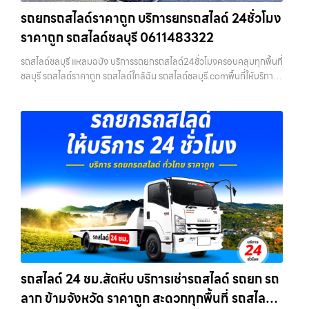
รถยกรถสไลด์ราคาถูก บริการยกรถสไลด์ 24ชั่วโมง
ราคาถูก รถสไลด์ชลบุรี 0611483322
รถสไลด์ชลบุรี แหลมฉบัง บริการรถยกรถสไลด์24ชั่วโมงครอบคลุมทุกพื้นที่
ชลบุรี รถสไลด์ราคาถูก รถสไลด์ใกล้ฉัน รถสไลด์ชลบุรี.comพื้นที่ให้บริการ:
รวดเร็ว ครอบคลุมทั่วทั้งจังหวัดไม่ว่าคุณจะอยู่ที่ไหน เราพร้อม…
รถสไลด์ 24 ชม.สัตหีบ บริการเช่ารถสไลด์ รถยก รถ
ลาก ข้ามจังหวัด ราคาถูก สะดวกทุกพื้นที่ รถสไลด์