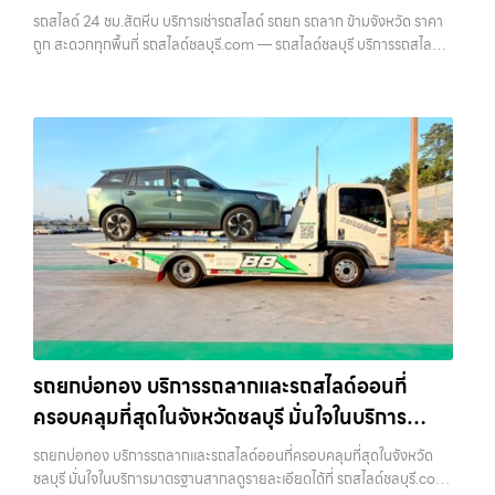
ชลบุรี.com
รถสไลด์ 24 ชม.สัตหีบ บริการเช่ารถสไลด์ รถยก รถลาก ข้ามจังหวัด ราคา
ถูก สะดวกทุกพื้นที่ รถสไลด์ชลบุรี.com — รถสไลด์ชลบุรี บริการรถสไลด์
รถยก รถลาก 24 ชม. ราคาถูก ทั่วชลบุรี พัทยา และนิคมอุตสาหกรรมใกล้
เค…
รถยกบ่อทอง บริการรถลากและรถสไลด์ออนที่
ครอบคลุมที่สุดในจังหวัดชลบุรี มั่นใจในบริการ
มาตรฐานสากลดูรายละเอียดได้ที่ รถสไลด์
รถยกบ่อทอง บริการรถลากและรถสไลด์ออนที่ครอบคลุมที่สุดในจังหวัด
ชลบุรี.com
ชลบุรี มั่นใจในบริการมาตรฐานสากลดูรายละเอียดได้ที่ รถสไลด์ชลบุรี.com