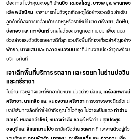
ต้องการ ไม่ว่าคุณจะอยู่ที่
บ้านบึง
,
หนองใหญ่
,
บางละมุง
,
พานทอง
หรือ
พนัสนิคม
เราสามารถไปถึงจุดเกิดเหตุได้อย่างรวดเร็ว สำหรับ
ลูกค้าที่ต้องการเคลื่อนย้ายรถหรูหรือรถใหม่ในเขต
ศรีราชา
,
สัตหีบ
,
บ่อทอง
และ
เกาะจันทร์
รถสไลด์ของเราถูกออกแบบมาเพื่อถนอม
ช่วงล่างและตัวถังรถอย่างดีที่สุด รวมถึงพื้นที่ท่องเที่ยวสำคัญอย่าง
พัทยา
,
บางแสน
และ
ตลาดหนองมน
เราก็มีทีมงานประจำจุดพร้อม
บริการทันที
เจาะลึกพื้นที่บริการ รถลาก และ รถยก ในย่านบ่อวิน
และศรีราชา
ในย่านเศรษฐกิจและที่พักอาศัยหนาแน่นอย่าง
บ่อวิน
,
เครือสหพัฒน์
ศรีราชา
,
นาเกลือ
และ
หนองขาม ศรีราชา
การจราจรอาจติดขัดแต่
เรามีเส้นทางลัดที่ทำให้เข้าถึงคุณได้ไวที่สุด ไม่ว่าจะเป็นแถว
ท่าข้าม
ชลบุรี
,
หนองคล้าใหม่
,
หนองตำลึง ชลบุรี
หรือย่าน
ศุขประยูร
ชลบุรี
และ
สี่แยกมาบโป่ง
เรามีเครือข่าย
รถลาก
ที่กระจายตัวอยู่ทั่ว
รวมถึงเขต
ดอนหัวฬ่อ
,
บางพระ
,
ตะเคียนเตี้ย
และ
อ่าวอุดม
เพื่อ