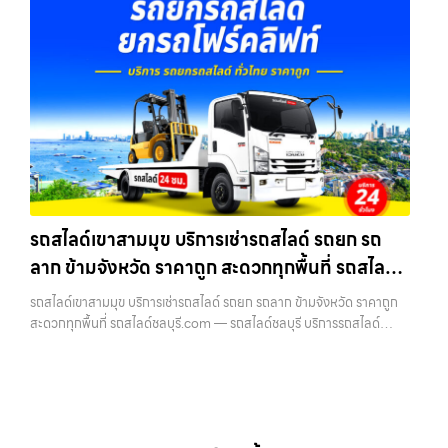
รถสไลด์เขาสามมุข บริการเช่ารถสไลด์ รถยก รถ
ลาก ข้ามจังหวัด ราคาถูก สะดวกทุกพื้นที่ รถสไลด์
ชลบุรี.com
รถสไลด์เขาสามมุข บริการเช่ารถสไลด์ รถยก รถลาก ข้ามจังหวัด ราคาถูก
สะดวกทุกพื้นที่ รถสไลด์ชลบุรี.com — รถสไลด์ชลบุรี บริการรถสไลด์
รถยก รถลาก 24 ชม. ราคาถูก ทั่วชลบุรี พัทยา และนิคมอุตสาหกรรมใกล้
เคียง …