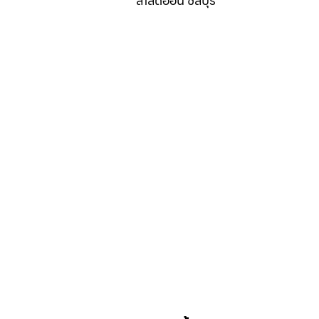
สไลด์ออน ชลบุรี