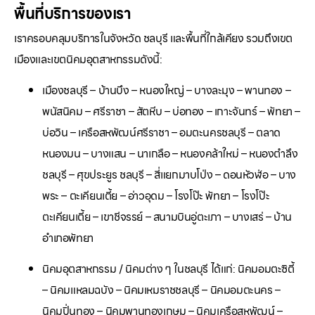
พื้นที่บริการของเรา
เราครอบคลุมบริการในจังหวัด ชลบุรี และพื้นที่ใกล้เคียง รวมถึงเขต
เมืองและเขตนิคมอุตสาหกรรมดังนี้:
เมืองชลบุรี – บ้านบึง – หนองใหญ่ – บางละมุง – พานทอง –
พนัสนิคม – ศรีราชา – สัตหีบ – บ่อทอง – เกาะจันทร์ – พัทยา –
บ่อวิน – เครือสหพัฒน์ศรีราชา – อมตะนครชลบุรี – ตลาด
หนองมน – บางแสน – นาเกลือ – หนองคล้าใหม่ – หนองตำลึง
ชลบุรี – ศุขประยูร ชลบุรี – สี่แยกมาบโป่ง – ดอนหัวฬ่อ – บาง
พระ – ตะเคียนเตี้ย – อ่าวอุดม – โรงโป๊ะ พัทยา – โรงโป๊ะ
ตะเคียนเตี้ย – เขาชีจรรย์ – สนามบินอู่ตะเภา – บางเสร่ – บ้าน
อำเภอพัทยา
นิคมอุตสาหกรรม / นิคมต่าง ๆ ในชลบุรี ได้แก่: นิคมอมตะซิตี้
– นิคมแหลมฉบัง – นิคมเหมราชชลบุรี – นิคมอมตะนคร –
นิคมปิ่นทอง – นิคมพานทองเกษม – นิคมเครือสหพัฒน์ –