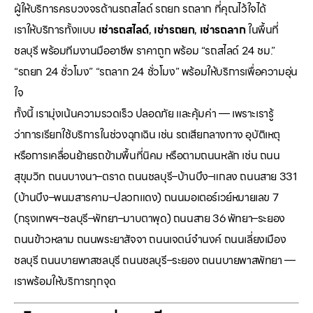
ผู้ให้บริการครบวงจรด้านรถสไลด์ รถยก รถลาก ที่คุณไว้ใจได้
เราให้บริการทั้งแบบ
เช่ารถสไลด์
,
เช่ารถยก
,
เช่ารถลาก
ในพื้นที่
ชลบุรี พร้อมทีมงานมืออาชีพ ราคาถูก พร้อม “รถสไลด์ 24 ชม.”
“รถยก 24 ชั่วโมง” “รถลาก 24 ชั่วโมง” พร้อมให้บริการเพื่อความอุ่น
ใจ
ทั้งนี้ เรามุ่งเน้นความรวดเร็ว ปลอดภัย และคุ้มค่า — เพราะเรารู้
ว่าการเรียกใช้บริการในช่วงฉุกเฉิน เช่น รถเสียกลางทาง อุบัติเหตุ
หรือการเคลื่อนย้ายรถข้ามพื้นที่นิคม หรือตามถนนหลัก เช่น ถนน
สุขุมวิท ถนนบางนา–ตราด ถนนชลบุรี–บ้านบึง–แกลง ถนนสาย 331
(บ้านบึง–พนมสารคาม–ปลวกแดง) ถนนมอเตอร์เวย์หมายเลข 7
(กรุงเทพฯ–ชลบุรี–พัทยา–มาบตาพุด) ถนนสาย 36 พัทยา–ระยอง
ถนนข้าวหลาม ถนนพระยาสัจจา ถนนเจตน์จำนงค์ ถนนเลี่ยงเมือง
ชลบุรี ถนนบายพาสชลบุรี ถนนชลบุรี–ระยอง ถนนบายพาสพัทยา —
เราพร้อมให้บริการทุกจุด