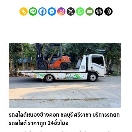
รถสไลด์หนองข้างคอก ชลบุรี ศรีราชา บริการรถยก
รถสไลด์ ราคาถูก 24ชั่วโมง