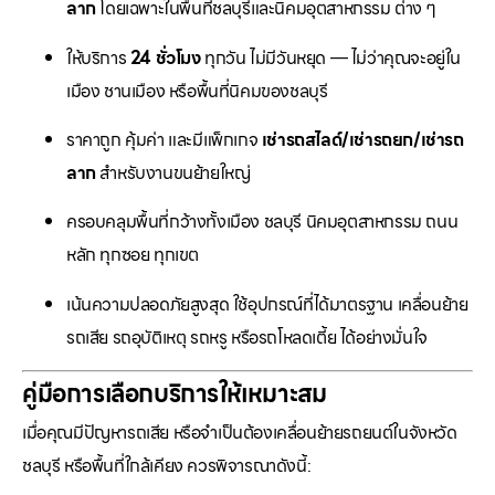
ลาก
โดยเฉพาะในพื้นที่ชลบุรีและนิคมอุตสาหกรรม ต่าง ๆ
ให้บริการ
24 ชั่วโมง
ทุกวัน ไม่มีวันหยุด — ไม่ว่าคุณจะอยู่ใน
เมือง ชานเมือง หรือพื้นที่นิคมของชลบุรี
ราคาถูก คุ้มค่า และมีแพ็กเกจ
เช่ารถสไลด์/เช่ารถยก/เช่ารถ
ลาก
สำหรับงานขนย้ายใหญ่
ครอบคลุมพื้นที่กว้างทั้งเมือง ชลบุรี นิคมอุตสาหกรรม ถนน
หลัก ทุกซอย ทุกเขต
เน้นความปลอดภัยสูงสุด ใช้อุปกรณ์ที่ได้มาตรฐาน เคลื่อนย้าย
รถเสีย รถอุบัติเหตุ รถหรู หรือรถโหลดเตี้ย ได้อย่างมั่นใจ
คู่มือการเลือกบริการให้เหมาะสม
เมื่อคุณมีปัญหารถเสีย หรือจำเป็นต้องเคลื่อนย้ายรถยนต์ในจังหวัด
ชลบุรี หรือพื้นที่ใกล้เคียง ควรพิจารณาดังนี้: