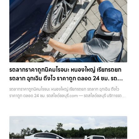
รถลากราคาถูกนิคมโรจนะ หนองใหญ่ เรียกรถยก
รถลาก ฉุกเฉิน ถึงไว ราคาถูก ตลอด 24 ชม. รถ
สไลด์ชลบุรี.com
รถลากราคาถูกนิคมโรจนะ หนองใหญ่ เรียกรถยก รถลาก ฉุกเฉิน ถึงไว
ราคาถูก ตลอด 24 ชม. รถสไลด์ชลบุรี.com — รถสไลด์ชลบุรี บริการรถ
สไลด์ รถยก รถลาก 24 ชม. ราคาถูก ทั่วชลบุรี พัทยา และนิคมอุตสาหกรรม
ใกล้เคียง ร…