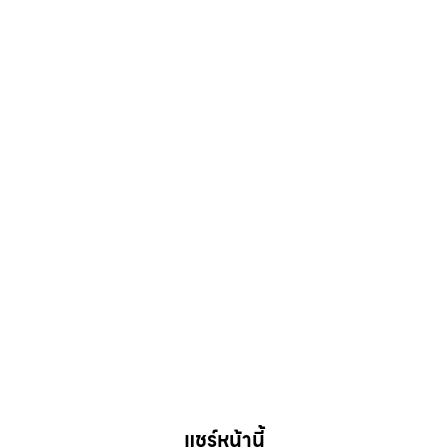
แชร์หน้านี้