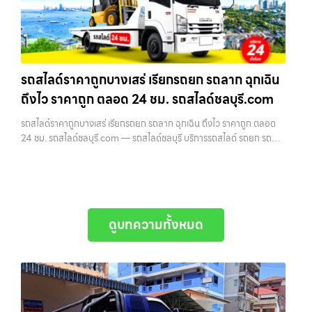
รถสไลด์ราคาถูกบางเสร่ เรียกรถยก รถลาก ฉุกเฉิน
ถึงไว ราคาถูก ตลอด 24 ชม. รถสไลด์ชลบุรี.com
รถสไลด์ราคาถูกบางเสร่ เรียกรถยก รถลาก ฉุกเฉิน ถึงไว ราคาถูก ตลอด
24 ชม. รถสไลด์ชลบุรี.com — รถสไลด์ชลบุรี บริการรถสไลด์ รถยก รถ
ลาก 24 ชม. ราคาถูก ทั่วชลบุรี พัทยา และนิคมอุตสาหกรรมใกล้เคียง รถ
สไลด์ราค…
ดูบทความทั้งหมด