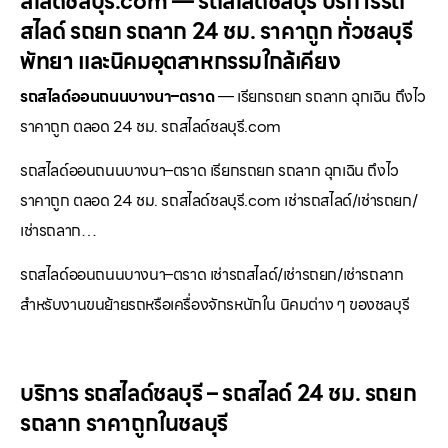
สไลด์ชลบุรี.com — รถสไลด์ชลบุรี บริการรถ
สไลด์ รถยก รถลาก 24 ชม. ราคาถูก ทั่วชลบุรี
พัทยา และนิคมอุตสาหกรรมใกล้เคียง
รถสไลด์ออนถนนบางนา–ตราด
— เรียกรถยก รถลาก ฉุกเฉิน ถึงไว
ราคาถูก ตลอด 24 ชม. รถสไลด์ชลบุรี.com
รถสไลด์ออนถนนบางนา–ตราด เรียกรถยก รถลาก ฉุกเฉิน ถึงไว
ราคาถูก ตลอด 24 ชม. รถสไลด์ชลบุรี.com เช่ารถสไลด์/เช่ารถยก/
เช่ารถลาก…
รถสไลด์ออนถนนบางนา–ตราด เช่ารถสไลด์/เช่ารถยก/เช่ารถลาก
สำหรับงานขนย้ายรถหรือเครื่องจักรหนักใน นิคมต่าง ๆ ของชลบุรี
บริการ รถสไลด์ชลบุรี – รถสไลด์ 24 ชม. รถยก
รถลาก ราคาถูกในชลบุรี