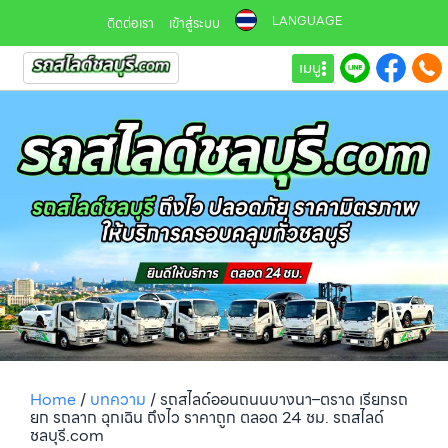
LANGUAGE
ติดต่อเรา
เข้าสู่ระบบ
เมนู
Home
/
บทความ
/
รถสไลด์ออนถนนบางนา–ตราด เรียกรถ
ยก รถลาก ฉุกเฉิน ถึงไว ราคาถูก ตลอด 24 ชม. รถสไลด์
ชลบุรี.com