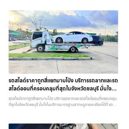
รมใก…
รถสไลด์ราคาถูกสี่แยกมาบโป่ง บริการรถลากและรถ
สไลด์ออนที่ครอบคลุมที่สุดในจังหวัดชลบุรี มั่นใจใน
บริการมาตรฐานสากลดูรายละเอียดได้ที่ รถสไลด์
รถสไลด์ราคาถูกสี่แยกมาบโป่ง บริการรถลากและรถสไลด์ออนที่ครอบคลุม
ชลบุรี.com
ที่สุดในจังหวัดชลบุรี มั่นใจในบริการมาตรฐานสากลดูรายละเอียดได้ที่ รถ
สไลด์ชลบุรี.com — รถสไลด์ชลบุรี บริการ 24 ชั่วโมง ถึงไว ปลอดภัย รา
คาม…