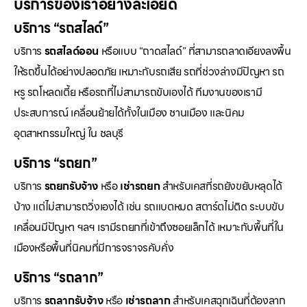
บริการของเราอย่างละเอียด
บริการ “รถสไลด์”
บริการ
รถสไลด์ออน
หรือแบบ “ถาดสไลด์” ที่สามารถลาดเอียงลงพื้น
ให้รถขึ้นได้อย่างปลอดภัย เหมาะกับรถเสีย รถที่ช่วงล่างมีปัญหา รถ
หรู รถโหลดเตี้ย หรือรถที่ไม่สามารถขับเองได้ ทีมงานของเรามี
ประสบการณ์ เคลื่อนย้ายได้ทั้งในเมือง ชานเมือง และนิคม
อุตสาหกรรมใหญ่ ใน ชลบุรี
บริการ “รถยก”
บริการ
รถยกรับจ้าง
หรือ
เช่ารถยก
สำหรับเคสที่รถยังขยับหลุดได้
บ้าง แต่ไม่สามารถวิ่งเองได้ เช่น รถแบตหมด สตาร์ตไม่ติด ระบบขับ
เคลื่อนมีปัญหา ฯลฯ เรามีรถยกที่เข้าถึงซอยเล็กได้ เหมาะกับพื้นที่ใน
เมืองหรือพื้นที่นิคมที่มีการจราจรคับคั่ง
บริการ “รถลาก”
บริการ
รถลากรับจ้าง
หรือ
เช่ารถลาก
สำหรับเคสฉุกเฉินที่ต้องลาก