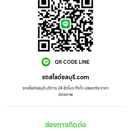
QR CODE LINE
รถสไลด์ชลบุรี.com
รถสไลด์ชลบุรี บริการ 24 ชั่วโมง ถึงไว ปลอดภัย ราคา
มิตรภาพ
ช่องทางติดต่อ