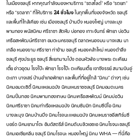
ในเมืองชลบุรี หากคุณกำลังมองหาบริการ “รถสไลด์” หรือ “รถยก”
หรือ “รถลาก” ที่ให้บริการ
24 ชั่วโมง
ในทุกพื้นที่ของจังหวัด ชลบุรี
และพื้นที่ใกล้เคียง เช่น เมืองชลบุรี บ้านบึง หนองใหญ่ บางละมุง
พานทอง พนัสนิคม ศรีราชา สัตหีบ บ่อทอง เกาะจันทร์ พัทยา บ่อวิน
เครือสหพัฒน์ศรีราชา อมตะนครชลบุรี ตลาดหนองมน บางแสน นา
เกลือ หนองขาม ศรีราชา ท่าข้าม ชลบุรี หนองคล้าใหม่ หนองตำลึง
ชลบุรี ศุขประยูร ชลบุรี สี่แยกมาบโป่ง ดอนหัวฬ่อ บางพระ ตะเคียน
เตี้ย อ่าวอุดม โรงโป๊ะ พัทยา โรงโป๊ะ ตะเคียนเตี้ย เขาชีจรรย์ สนามบินอู่
ตะเภา บางเสร่ บ้านอำเภอพัทยา และพื้นที่ที่อยู่ใกล้ “นิคม” ต่างๆ เช่น
นิคมอมตะซิตี้ นิคมแหลมฉบัง นิคมเหมราชชลบุรี นิคมอมตะนคร
นิคมปิ่นทอง นิคมพานทองเกษม นิคมเครือสหพัฒน์ นิคมบ่อวิน
นิคมศรีราชา นิคมท่าเรือแหลมฉบัง นิคมซัมมิท นิคมซีบีไอ นิคม
บางละมุง นิคมบ้านบึง นิคมโรจนะแหลมฉบัง นิคมเหมราชอีสเทิร์นซี
บอร์ด นิคมยามาโตะ อินดัสตรีส์ นิคมดับบลิวเอชเอ นิคมโรจนะชลบุรี
นิคมเอเชียคลีน ชลบุรี นิคมโรจนะ หนองใหญ่ นิคม WHA — ที่นี่คือ