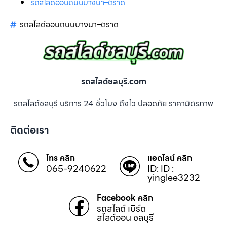
รถสไลด์ออนถนนบางนา–ตราด
รถสไลด์ออนถนนบางนา–ตราด
รถสไลด์ชลบุรี.com
รถสไลด์ชลบุรี บริการ 24 ชั่วโมง ถึงไว ปลอดภัย ราคามิตรภาพ
ติดต่อเรา
โทร คลิก
แอดไลน์ คลิก
065-9240622
ID: ID :
yinglee3232
Facebook คลิก
รถสไลด์ เบิร์ด
สไลด์ออน ชลบุรี