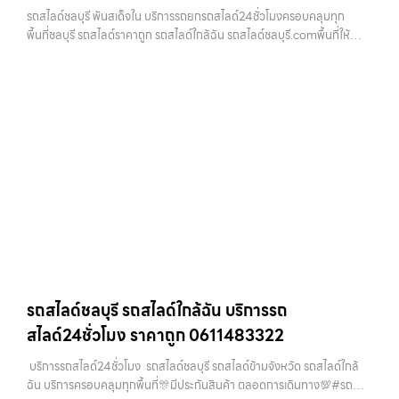
0611483322
รถสไลด์ชลบุรี พันสเด็จใน บริการรถยกรถสไลด์24ชั่วโมงครอบคลุมทุก
พื้นที่ชลบุรี รถสไลด์ราคาถูก รถสไลด์ใกล้ฉัน รถสไลด์ชลบุรี.comพื้นที่ให้
บริการ: รวดเร็ว ครอบคลุมทั่วทั้งจังหวัดไม่ว่าคุณจะอยู่ที่ไหน เราพร้…
รถสไลด์ชลบุรี รถสไลด์ใกล้ฉัน บริการรถ
สไลด์24ชั่วโมง ราคาถูก 0611483322
บริการรถสไลด์24ชั่วโมง รถสไลด์ชลบุรี รถสไลด์ข้ามจังหวัด รถสไลด์ใกล้
ฉัน บริการครอบคลุมทุกพื้นที่🎊มีประกันสินค้า ตลอดการเดินทาง💯#รถ