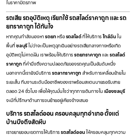
ในราคามิตรภาพ
รถเสีย รถอุบัติเหตุ เรียกใช้ รถสไลด์ราคาถูก และ รถ
ยกราคาถูก ได้ทันใจ
หากคุณกำลังมองหา
รถยก
หรือ
รถสไลด์
ที่ให้บริการ
ใกล้ฉัน
ใน
พื้นที่
ชลบุรี
ไม่ว่าจะเป็นเหตุฉุกเฉินอย่างรถเสียกลางทางหรือเกิด
อุบัติเหตุไม่คาดฝัน เราพร้อมให้บริการ
รถยกราคาถูก
และ
รถสไลด์
ราคาถูก
ที่คำนึงถึงความปลอดภัยของรถคุณเป็นอันดับหนึ่ง
นอกจากนี้เรายังมีบริการ
รถลากราคาถูก
สำหรับการเคลื่อนย้ายใน
ระยะสั้น ทีมงานระดับมืออาชีพของเราพร้อมสแตนบายรอรับสาย
ตลอด 24 ชั่วโมง เพื่อให้คุณมั่นใจว่าทุกการเดินทางใน
เมืองชลบุรี
จะมีที่ปรึกษาด้านการขนย้ายอยู่เคียงข้างเสมอ
บริการ รถสไลด์ออน ครอบคลุมทุกอำเภอ ตั้งแต่
บ้านบึงถึงสัตหีบ
เราขยายขอบเขตการให้บริการ
รถสไลด์ออน
ให้ครอบคลุมทุกความ