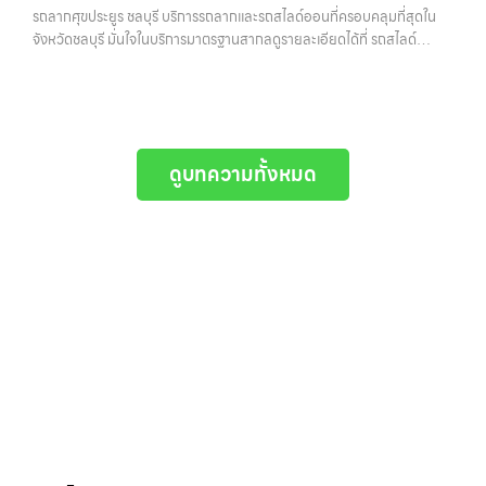
บริการมาตรฐานสากลดูรายละเอียดได้ที่ รถสไลด์
รถลากศุขประยูร ชลบุรี บริการรถลากและรถสไลด์ออนที่ครอบคลุมที่สุดใน
ชลบุรี.com
จังหวัดชลบุรี มั่นใจในบริการมาตรฐานสากลดูรายละเอียดได้ที่ รถสไลด์
ชลบุรี.com — รถสไลด์ชลบุรี บริการ 24 ชั่วโมง ถึงไว ปลอดภัย ราคา
มิตรภาพ…
ดูบทความทั้งหมด