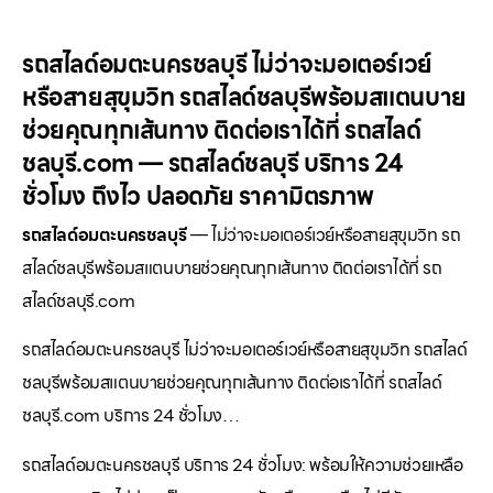
รถสไลด์อมตะนครชลบุรี ไม่ว่าจะมอเตอร์เวย์
หรือสายสุขุมวิท รถสไลด์ชลบุรีพร้อมสแตนบาย
ช่วยคุณทุกเส้นทาง ติดต่อเราได้ที่ รถสไลด์
ชลบุรี.com — รถสไลด์ชลบุรี บริการ 24
ชั่วโมง ถึงไว ปลอดภัย ราคามิตรภาพ
รถสไลด์อมตะนครชลบุรี
— ไม่ว่าจะมอเตอร์เวย์หรือสายสุขุมวิท รถ
สไลด์ชลบุรีพร้อมสแตนบายช่วยคุณทุกเส้นทาง ติดต่อเราได้ที่ รถ
สไลด์ชลบุรี.com
รถสไลด์อมตะนครชลบุรี ไม่ว่าจะมอเตอร์เวย์หรือสายสุขุมวิท รถสไลด์
ชลบุรีพร้อมสแตนบายช่วยคุณทุกเส้นทาง ติดต่อเราได้ที่ รถสไลด์
ชลบุรี.com บริการ 24 ชั่วโมง…
รถสไลด์อมตะนครชลบุรี บริการ 24 ชั่วโมง: พร้อมให้ความช่วยเหลือ