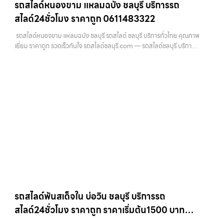
รถสไลด์หนองขาม แหลมฉบัง ชลบุรี บริการรถ
สไลด์24ชั่วโมง ราคาถูก 0611483322
รถสไลด์หนองขาม แหลมฉบัง ชลบุรี รถสไลด์ ชลบุรี บริการทั่วไทย คุณภาพ
เยี่ยม ราคาถูก รวดเร็วทันใจ รถสไลด์ชลบุรี.com — รถสไลด์ชลบุรี บริการ
รถสไลด์ รถยก รถลาก 24 ชม. ราคาถูก ทั่วชลบุรี หนองขาม แหลมฉบัง
ศรี…
รถสไลด์พันสเด็จใน บ่อวิน ชลบุรี บริการรถ
สไลด์24ชั่วโมง ราคาถูก ราคาเริ่มต้น1500 บาท