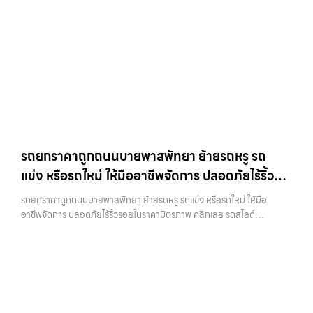
รถยกราคาถูกถนนบายพาสพัทยา ย้ายรถหรู รถ
แข่ง หรือรถใหม่ ให้มืออาชีพจัดการ ปลอดภัยไร้ริ้ว
รอยในราคามิตรภาพ คลิกเลย รถสไลด์ชลบุรี.com
รถยกราคาถูกถนนบายพาสพัทยา ย้ายรถหรู รถแข่ง หรือรถใหม่ ให้มือ
อาชีพจัดการ ปลอดภัยไร้ริ้วรอยในราคามิตรภาพ คลิกเลย รถสไลด์
ชลบุรี.com — รถสไลด์ชลบุรี บริการ 24 ชั่วโมง ถึงไว ปลอดภัย ราคา
มิตรภาพ รถยกราคาถูก…