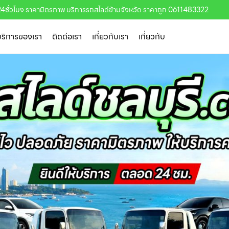
24ชั่วโมง ราคามิตรภาพ บริการรถสไลด์ข้ามจังหวัด ราคาถูก 0611483322
บริการของเรา
ติดต่อเรา
เกี่ยวกับเรา
เกี่ยวกับ