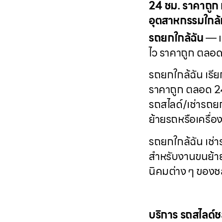
24 ชม. ราคาถูก ท
อุตสาหกรรมใกล้
รถยกใกล้ฉัน
— เ
ไว ราคาถูก ตลอด
รถยกใกล้ฉัน เรี
ราคาถูก ตลอด 24
รถสไลด์/เช่ารถ
ย้ายรถหรือเครื่
รถยกใกล้ฉัน เช่
สำหรับงานขนย้าย
นิคมต่าง ๆ ของชล
บริการ รถสไลด์ช