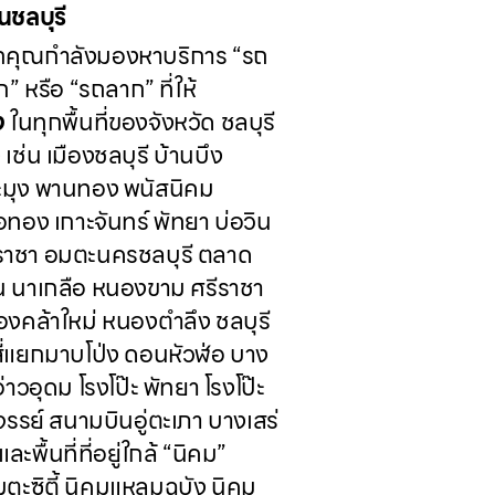
นชลบุรี
ากคุณกำลังมองหาบริการ “รถ
” หรือ “รถลาก” ที่ให้
ง
ในทุกพื้นที่ของจังหวัด ชลบุรี
ง เช่น เมืองชลบุรี บ้านบึง
มุง พานทอง พนัสนิคม
่อทอง เกาะจันทร์ พัทยา บ่อวิน
ีราชา อมตะนครชลบุรี ตลาด
นาเกลือ หนองขาม ศรีราชา
นองคล้าใหม่ หนองตำลึง ชลบุรี
 สี่แยกมาบโป่ง ดอนหัวฬ่อ บาง
อ่าวอุดม โรงโป๊ะ พัทยา โรงโป๊ะ
ีจรรย์ สนามบินอู่ตะเภา บางเสร่
พื้นที่ที่อยู่ใกล้ “นิคม”
มตะซิตี้ นิคมแหลมฉบัง นิคม