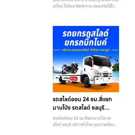
รอยในราคามิตรภาพ คลิกเลย
รถใหม่ ให้มืออาชีพจัดการ ปลอดภัยไร้ริ้ว
รอยในราคามิตรภาพ คลิกเลย รถสไลด์
รถสไลด์ชลบุรี.com
ชลบุรี.com — รถสไลด์ชลบุรี บริการ 24
ชั่วโมง ถึงไว ปลอดภัย ราคามิตรภาพ รถยก
แหลมบาลีฮาย — ย้า…
รถสไลด์ออน 24 ชม.สี่แยก
มาบโป่ง รถสไลด์ ชลบุรี
บริการทั่วไทย คุณภาพเยี่ยม
รถสไลด์ออน 24 ชม.สี่แยกมาบโป่ง รถ
ราคาถูก การันตีความพอใจ
สไลด์ ชลบุรี บริการทั่วไทย คุณภาพเยี่ยม
ราคาถูก การันตีความพอใจ รถสไลด์
รถสไลด์ชลบุรี.com