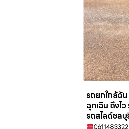
รถยกใกล้ฉัน
ฉุกเฉิน ถึงไ
รถสไลด์ชลบุ
0611483322 เ