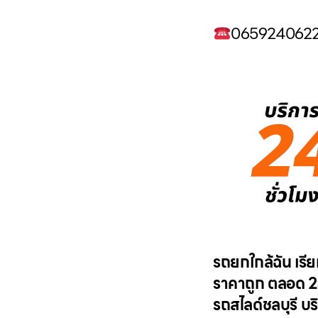
0659240622 
รถยกใกล้ฉัน เรี
ราคาถูก ตลอด 2
รถสไลด์ชลบุรี บ