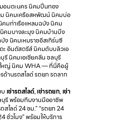
คมอมตะนคร นิคมปิ่นทอง
 นิคมเครือสหพัฒน์ นิคมบ่อ
นิคมท่าเรือแหลมฉบัง นิคม
อ นิคมบางละมุง นิคมบ้านบึง
ัง นิคมเหมราชอีสเทิร์นซี
ะ อินดัสตรีส์ นิคมดับบลิวเอ
ุรี นิคมเอเชียคลีน ชลบุรี
ญ่ นิคม WHA — ที่นี่คือผู้
จรด้านรถสไลด์ รถยก รถลาก
แบบ
เช่ารถสไลด์
,
เช่ารถยก
,
เช่า
ชลบุรี พร้อมทีมงานมืออาชีพ
รถสไลด์ 24 ชม.” “รถยก 24
24 ชั่วโมง” พร้อมให้บริการ