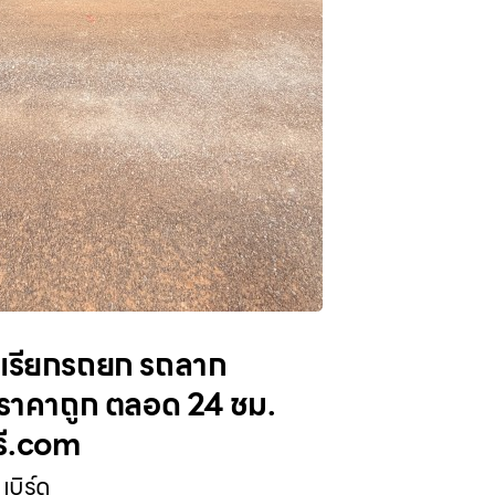
 เรียกรถยก รถลาก
ว ราคาถูก ตลอด 24 ชม.
รี.com
บิร์ด