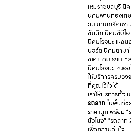
เหมราชชลบุรี นิ
นิคมพานทองเกษม
วิน นิคมศรีราชา 
ซัมมิท นิคมซีบีไ
นิคมโรจนะแหลมฉบ
บอร์ด นิคมยามาโต
ชเอ นิคมโรจนะชลบ
นิคมโรจนะ หนองให
ให้บริการครบวง
ที่คุณไว้ใจได้
เราให้บริการทั้ง
รถลาก
ในพื้นที่
ราคาถูก พร้อม “
ชั่วโมง” “รถลาก 
เพื่อความอุ่นใจ