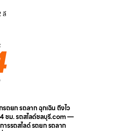
ลี
ยกรถยก รถลาก ฉุกเฉิน ถึงไว
4 ชม. รถสไลด์ชลบุรี.com —
ริการรถสไลด์ รถยก รถลาก