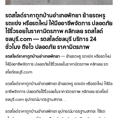
รถสไลด์ราคาถูกบ้านอำเภอพัทยา ย้ายรถหรู
รถแข่ง หรือรถใหม่ ให้มืออาชีพจัดการ ปลอดภัย
ไร้ริ้วรอยในราคามิตรภาพ คลิกเลย รถสไลด์
ชลบุรี.com — รถสไลด์ชลบุรี บริการ 24
ชั่วโมง ถึงไว ปลอดภัย ราคามิตรภาพ
รถสไลด์ราคาถูกบ้านอำเภอพัทยา
— ย้ายรถหรู รถแข่ง หรือรถใหม่
ให้มืออาชีพจัดการ ปลอดภัยไร้ริ้วรอยในราคามิตรภาพ คลิกเลย รถ
สไลด์ชลบุรี.com
รถสไลด์ราคาถูกบ้านอำเภอพัทยา ย้ายรถหรู รถแข่ง หรือรถใหม่ ให้มือ
อาชีพจัดการ ปลอดภัยไร้ริ้วรอยในราคามิตรภาพ คลิกเลย รถสไลด์
ชลบุรี.com อุปกรณ์มาตรฐานสากล…
รถสไลด์ราคาถูกบ้านอำเภอพัทยา อุปกรณ์มาตรฐานสากล: ใช้รถ