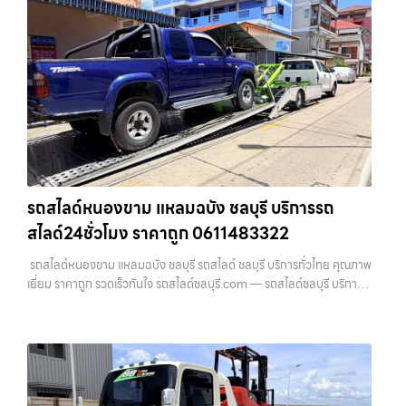
รถสไลด์หนองขาม แหลมฉบัง ชลบุรี บริการรถ
สไลด์24ชั่วโมง ราคาถูก 0611483322
รถสไลด์หนองขาม แหลมฉบัง ชลบุรี รถสไลด์ ชลบุรี บริการทั่วไทย คุณภาพ
เยี่ยม ราคาถูก รวดเร็วทันใจ รถสไลด์ชลบุรี.com — รถสไลด์ชลบุรี บริการ
รถสไลด์ รถยก รถลาก 24 ชม. ราคาถูก ทั่วชลบุรี หนองขาม แหลมฉบัง
ศรี…