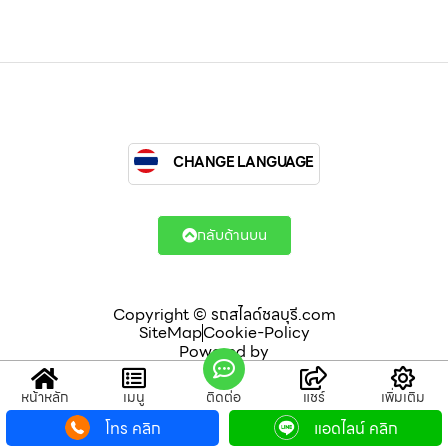
CHANGE LANGUAGE
กลับด้านบน
Copyright © รถสไลด์ชลบุรี.com
SiteMap
Cookie-Policy
Powered by
รับทำเว็บไซต์
หน้าหลัก
เมนู
ติดต่อ
แชร์
เพิ่มเติม
โทร คลิก
แอดไลน์ คลิก