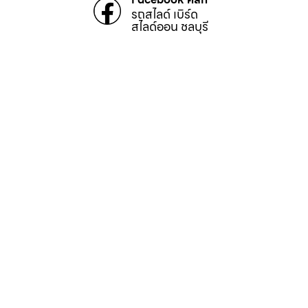
รถสไลด์ เบิร์ด
สไลด์ออน ชลบุรี