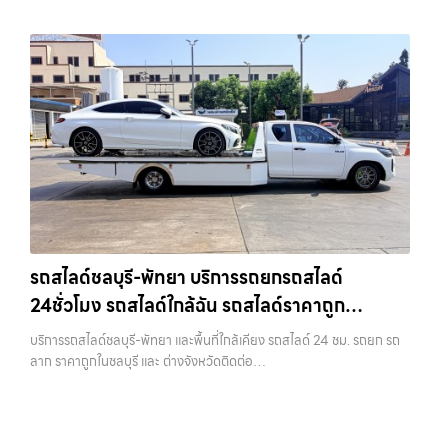
รถสไลด์ชลบุรี-พัทยา บริการรถยกรถสไลด์
24ชั่วโมง รถสไลด์ใกล้ฉัน รถสไลด์ราคาถูก
0659240622
บริการรถสไลด์ชลบุรี-พัทยา และพื้นที่ใกล้เคียง รถสไลด์ 24 ชม. รถยก รถ
ลาก ราคาถูกในชลบุรี และ ต่างจังหวัดติดต่อ
สอบถาม06114833220659240622ในเมืองชลบุรี หากคุณกำลังมอง
หาบริการ “รถสไลด์” หรือ “รถยก” หรือ “…