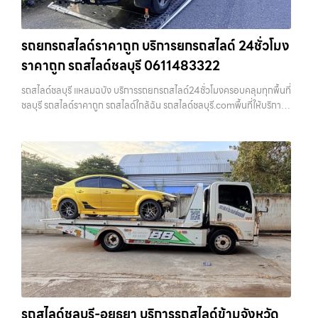
รถยกรถสไลด์ราคาถูก บริการยกรถสไลด์ 24ชั่วโมง
ราคาถูก รถสไลด์ชลบุรี 0611483322
รถสไลด์ชลบุรี แหลมฉบัง บริการรถยกรถสไลด์24ชั่วโมงครอบคลุมทุกพื้นที่
ชลบุรี รถสไลด์ราคาถูก รถสไลด์ใกล้ฉัน รถสไลด์ชลบุรี.comพื้นที่ให้บริการ:
รวดเร็ว ครอบคลุมทั่วทั้งจังหวัดไม่ว่าคุณจะอยู่ที่ไหน เราพร้อม…
รถสไลด์ชลบุรี-อยุธยา บริการรถสไลด์ข้ามจังหวัด