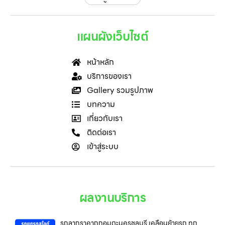
แผนผังเว็บไซต์
หน้าหลัก
บริการของเรา
Gallery รวมรูปภาพ
บทความ
เกี่ยวกับเรา
ติดต่อเรา
เข้าสู่ระบบ
ผลงานบริการ
รถลากราคาถูกอมตะนครชลบุรี เคลื่อนย้ายรถ ทุก