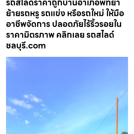
รถสไลด์ราคาถูกบ้านอำเภอพัทยา
ย้ายรถหรู รถแข่ง หรือรถใหม่ ให้มือ
อาชีพจัดการ ปลอดภัยไร้ริ้วรอยใน
ราคามิตรภาพ คลิกเลย รถสไลด์
ชลบุรี.com