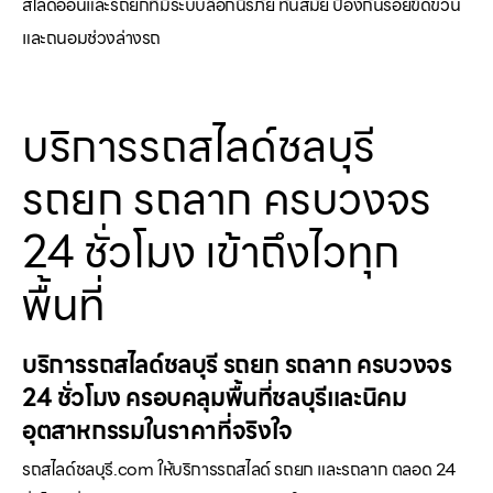
สไลด์ออนและรถยกที่มีระบบล็อกนิรภัย ทันสมัย ป้องกันรอยขีดข่วน
และถนอมช่วงล่างรถ
บริการรถสไลด์ชลบุรี
รถยก รถลาก ครบวงจร
24 ชั่วโมง เข้าถึงไวทุก
พื้นที่
บริการรถสไลด์ชลบุรี รถยก รถลาก ครบวงจร
24 ชั่วโมง ครอบคลุมพื้นที่ชลบุรีและนิคม
อุตสาหกรรมในราคาที่จริงใจ
รถสไลด์ชลบุรี.com ให้บริการรถสไลด์ รถยก และรถลาก ตลอด 24