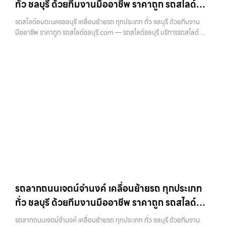
ทั่ว ชลบุรี ด้วยทีมงานมืออาชีพ ราคาถูก รถสไลด์
ชลบุรี.com
รถสไลด์อมตะนครชลบุรี เคลื่อนย้ายรถ ทุกประเภท ทั่ว ชลบุรี ด้วยทีมงาน
มืออาชีพ ราคาถูก รถสไลด์ชลบุรี.com — รถสไลด์ชลบุรี บริการรถสไลด์
รถยก รถลาก 24 ชม. ราคาถูก ทั่วชลบุรี พัทยา และนิคมอุตสาหกรรมใกล้
เคีย…
รถลากถนนเจตน์จำนงค์ เคลื่อนย้ายรถ ทุกประเภท
ทั่ว ชลบุรี ด้วยทีมงานมืออาชีพ ราคาถูก รถสไลด์
ชลบุรี.com
รถลากถนนเจตน์จำนงค์ เคลื่อนย้ายรถ ทุกประเภท ทั่ว ชลบุรี ด้วยทีมงาน