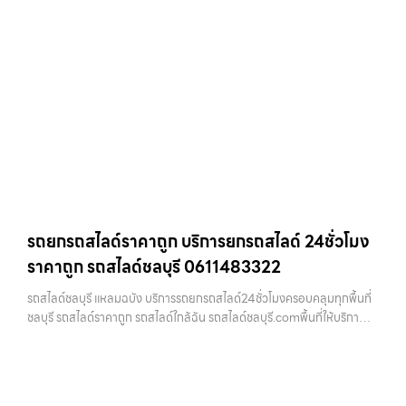
รถยกรถสไลด์ราคาถูก บริการยกรถสไลด์ 24ชั่วโมง
ราคาถูก รถสไลด์ชลบุรี 0611483322
รถสไลด์ชลบุรี แหลมฉบัง บริการรถยกรถสไลด์24ชั่วโมงครอบคลุมทุกพื้นที่
ชลบุรี รถสไลด์ราคาถูก รถสไลด์ใกล้ฉัน รถสไลด์ชลบุรี.comพื้นที่ให้บริการ:
รวดเร็ว ครอบคลุมทั่วทั้งจังหวัดไม่ว่าคุณจะอยู่ที่ไหน เราพร้อม…