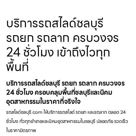
บริการรถสไลด์ชลบุรี
รถยก รถลาก ครบวงจร
24 ชั่วโมง เข้าถึงไวทุก
พื้นที่
บริการรถสไลด์ชลบุรี รถยก รถลาก ครบวงจร
24 ชั่วโมง ครอบคลุมพื้นที่ชลบุรีและนิคม
อุตสาหกรรมในราคาที่จริงใจ
รถสไลด์ชลบุรี.com ให้บริการรถสไลด์ รถยก และรถลาก ตลอด 24
ชั่วโมง ทั่วทุกอำเภอและนิคมอุตสาหกรรมในชลบุรี ปลอดภัย รวดเร็ว
ในราคามิตรภาพ