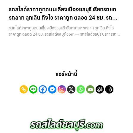
รถสไลด์ราคาถูกถนนเลี่ยงเมืองชลบุรี เรียกรถยก
รถลาก ฉุกเฉิน ถึงไว ราคาถูก ตลอด 24 ชม. รถ
สไลด์ชลบุรี.com
รถสไลด์ราคาถูกถนนเลี่ยงเมืองชลบุรี เรียกรถยก รถลาก ฉุกเฉิน ถึงไว
ราคาถูก ตลอด 24 ชม. รถสไลด์ชลบุรี.com — รถสไลด์ชลบุรี บริการรถ
สไลด์ รถยก รถลาก 24 ชม. ราคาถูก ทั่วชลบุรี พัทยา และนิคมอุตสาหกรรม
ใกล้เคี…
แชร์หน้านี้