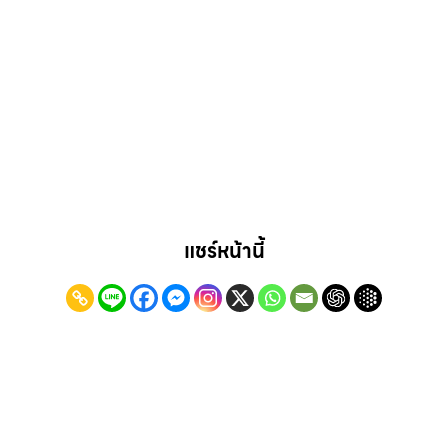
แชร์หน้านี้