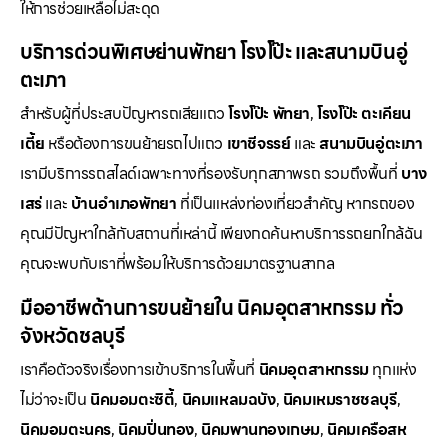
ให้การช่วยเหลือไม่สะดุด
บริการด่วนพิเศษย่านพัทยา โรงโป๊ะ และสนามบินอู่
ตะเภา
สำหรับผู้ที่ประสบปัญหารถเสียแถว
โรงโป๊ะ พัทยา
,
โรงโป๊ะ ตะเคียน
เตี้ย
หรือต้องการขนย้ายรถไปแถว
เขาชีจรรย์
และ
สนามบินอู่ตะเภา
เรามีบริการรถสไลด์เฉพาะทางที่รองรับทุกสภาพรถ รวมถึงพื้นที่
บาง
เสร่
และ
บ้านอำเภอพัทยา
ที่เป็นแหล่งท่องเที่ยวสำคัญ หากรถของ
คุณมีปัญหาใกล้กับสถานที่เหล่านี้ เพียงกดค้นหาบริการรถยกใกล้ฉัน
คุณจะพบกับเราที่พร้อมให้บริการด้วยมาตรฐานสากล
มืออาชีพด้านการขนย้ายใน นิคมอุตสาหกรรม ทั่ว
จังหวัดชลบุรี
เราคือตัวจริงเรื่องการเข้าบริการในพื้นที่
นิคมอุตสาหกรรม
ทุกแห่ง
ไม่ว่าจะเป็น
นิคมอมตะซิตี้
,
นิคมแหลมฉบัง
,
นิคมเหมราชชลบุรี
,
นิคมอมตะนคร
,
นิคมปิ่นทอง
,
นิคมพานทองเกษม
,
นิคมเครือสห