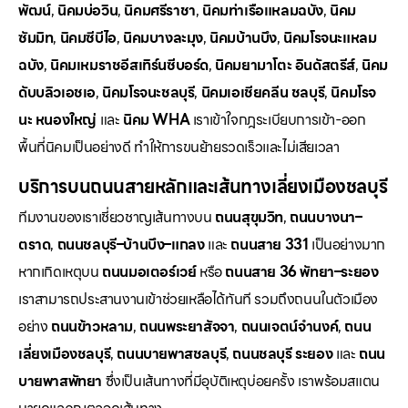
พัฒน์
,
นิคมบ่อวิน
,
นิคมศรีราชา
,
นิคมท่าเรือแหลมฉบัง
,
นิคม
ซัมมิท
,
นิคมซีบีไอ
,
นิคมบางละมุง
,
นิคมบ้านบึง
,
นิคมโรจนะแหลม
ฉบัง
,
นิคมเหมราชอีสเทิร์นซีบอร์ด
,
นิคมยามาโตะ อินดัสตรีส์
,
นิคม
ดับบลิวเอชเอ
,
นิคมโรจนะชลบุรี
,
นิคมเอเชียคลีน ชลบุรี
,
นิคมโรจ
นะ หนองใหญ่
และ
นิคม WHA
เราเข้าใจกฎระเบียบการเข้า-ออก
พื้นที่นิคมเป็นอย่างดี ทำให้การขนย้ายรวดเร็วและไม่เสียเวลา
บริการบนถนนสายหลักและเส้นทางเลี่ยงเมืองชลบุรี
ทีมงานของเราเชี่ยวชาญเส้นทางบน
ถนนสุขุมวิท
,
ถนนบางนา–
ตราด
,
ถนนชลบุรี–บ้านบึง–แกลง
และ
ถนนสาย 331
เป็นอย่างมาก
หากเกิดเหตุบน
ถนนมอเตอร์เวย์
หรือ
ถนนสาย 36 พัทยา–ระยอง
เราสามารถประสานงานเข้าช่วยเหลือได้ทันที รวมถึงถนนในตัวเมือง
อย่าง
ถนนข้าวหลาม
,
ถนนพระยาสัจจา
,
ถนนเจตน์จำนงค์
,
ถนน
เลี่ยงเมืองชลบุรี
,
ถนนบายพาสชลบุรี
,
ถนนชลบุรี ระยอง
และ
ถนน
บายพาสพัทยา
ซึ่งเป็นเส้นทางที่มีอุบัติเหตุบ่อยครั้ง เราพร้อมสแตน