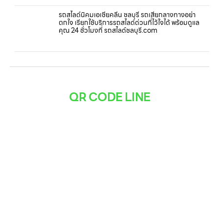
รถสไลด์นิคมเอเชียคลีน ชลบุรี รถเสียกลางทางอย่า
ตกใจ เรียกใช้บริการรถสไลด์ด่วนที่ไว้ใจได้ พร้อมดูแล
คุณ 24 ชั่วโมงที่ รถสไลด์ชลบุรี.com
QR CODE LINE