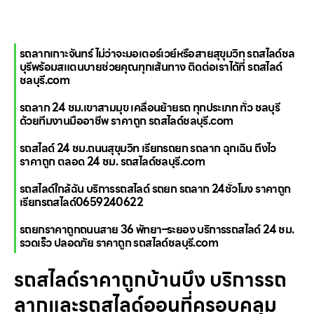
รถลากเกาะจันทร์ ไม่ว่าจะมอเตอร์เวย์หรือสายสุขุมวิท รถสไลด์ชล
บุรีพร้อมสแตนบายช่วยคุณทุกเส้นทาง ติดต่อเราได้ที่ รถสไลด์
ชลบุรี.com
รถลาก 24 ชม.เขาสามมุข เคลื่อนย้ายรถ ทุกประเภท ทั่ว ชลบุรี
ด้วยทีมงานมืออาชีพ ราคาถูก รถสไลด์ชลบุรี.com
รถสไลด์ 24 ชม.ถนนสุขุมวิท เรียกรถยก รถลาก ฉุกเฉิน ถึงไว
ราคาถูก ตลอด 24 ชม. รถสไลด์ชลบุรี.com
รถสไลด์ใกล้ฉัน บริการรถสไลด์ รถยก รถลาก 24ชั่วโมง ราคาถูก
เรียกรถสไลด์0659240622
รถยกราคาถูกถนนสาย 36 พัทยา–ระยอง บริการรถสไลด์ 24 ชม.
รวดเร็ว ปลอดภัย ราคาถูก รถสไลด์ชลบุรี.com
รถสไลด์ราคาถูกบ้านบึง บริการรถ
ลากและรถสไลด์ออนที่ครอบคลุม