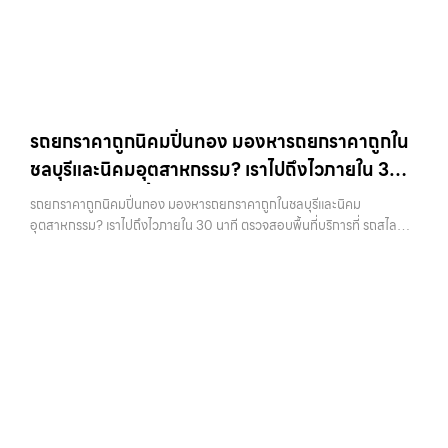
รถยกราคาถูกนิคมปิ่นทอง มองหารถยกราคาถูกใน
ชลบุรีและนิคมอุตสาหกรรม? เราไปถึงไวภายใน 30
นาที ตรวจสอบพื้นที่บริการที่ รถสไลด์ชลบุรี.com
รถยกราคาถูกนิคมปิ่นทอง มองหารถยกราคาถูกในชลบุรีและนิคม
อุตสาหกรรม? เราไปถึงไวภายใน 30 นาที ตรวจสอบพื้นที่บริการที่ รถสไลด์
ชลบุรี.com — รถสไลด์ชลบุรี บริการ 24 ชั่วโมง ถึงไว ปลอดภัย ราคา
มิตรภาพ รถยกราคา…