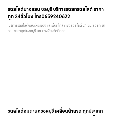
รถสไลด์บางแสน ชลบุรี บริการรถยกรถสไลด์ ราคา
ถูก 24ชั่วโมง โทร0659240622
บริการรถสไลด์ชลบุรี-ระยอง และพื้นที่ใกล้เคียง รถสไลด์ 24 ชม. รถยก รถ
ลาก ราคาถูกในชลบุรี และ ต่างจังหวัดติดต่อ
สอบถาม☎️0611483322☎️0659240622ในเมืองชลบุรี หากคุณกำลัง
มองหาบริการ “รถสไลด์” หรือ “รถยก” ห…
รถสไลด์อมตะนครชลบุรี เคลื่อนย้ายรถ ทุกประเภท