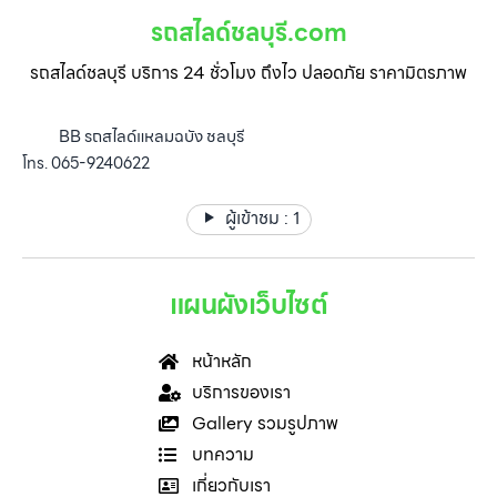
รถสไลด์ชลบุรี.com
รถสไลด์ชลบุรี บริการ 24 ชั่วโมง ถึงไว ปลอดภัย ราคามิตรภาพ
BB รถสไลด์แหลมฉบัง ชลบุรี
โทร. 065-9240622
ผู้เข้าชม :
1
แผนผังเว็บไซต์
หน้าหลัก
บริการของเรา
Gallery รวมรูปภาพ
บทความ
เกี่ยวกับเรา