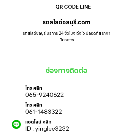
QR CODE LINE
รถสไลด์ชลบุรี.com
รถสไลด์ชลบุรี บริการ 24 ชั่วโมง ถึงไว ปลอดภัย ราคา
มิตรภาพ
ช่องทางติดต่อ
โทร คลิก
065-9240622
โทร คลิก
061-1483322
แอดไลน์ คลิก
ID : yinglee3232