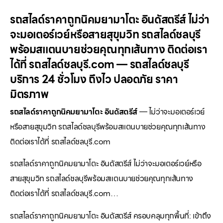
รถสไลด์ราคาถูกนิคมยามาโตะ อินดัสตรีส์ ไม่ว่า
จะมอเตอร์เวย์หรือสายสุขุมวิท รถสไลด์ชลบุรี
พร้อมสแตนบายช่วยคุณทุกเส้นทาง ติดต่อเรา
ได้ที่ รถสไลด์ชลบุรี.com — รถสไลด์ชลบุรี
บริการ 24 ชั่วโมง ถึงไว ปลอดภัย ราคา
มิตรภาพ
รถสไลด์ราคาถูกนิคมยามาโตะ อินดัสตรีส์
— ไม่ว่าจะมอเตอร์เวย์
หรือสายสุขุมวิท รถสไลด์ชลบุรีพร้อมสแตนบายช่วยคุณทุกเส้นทาง
ติดต่อเราได้ที่ รถสไลด์ชลบุรี.com
รถสไลด์ราคาถูกนิคมยามาโตะ อินดัสตรีส์ ไม่ว่าจะมอเตอร์เวย์หรือ
สายสุขุมวิท รถสไลด์ชลบุรีพร้อมสแตนบายช่วยคุณทุกเส้นทาง
ติดต่อเราได้ที่ รถสไลด์ชลบุรี.com…
รถสไลด์ราคาถูกนิคมยามาโตะ อินดัสตรีส์ ครอบคลุมทุกพื้นที่: เข้าถึง