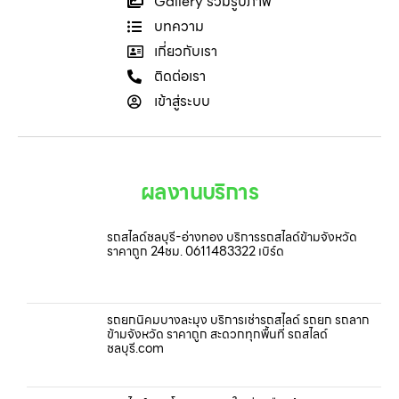
Gallery รวมรูปภาพ
บทความ
เกี่ยวกับเรา
ติดต่อเรา
เข้าสู่ระบบ
ผลงานบริการ
รถสไลด์ชลบุรี-อ่างทอง บริการรถสไลด์ข้ามจังหวัด
ราคาถูก 24ชม. 0611483322 เบิร์ด
รถยกนิคมบางละมุง บริการเช่ารถสไลด์ รถยก รถลาก
ข้ามจังหวัด ราคาถูก สะดวกทุกพื้นที่ รถสไลด์
ชลบุรี.com