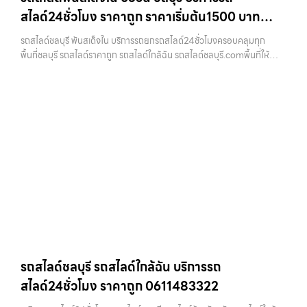
สไลด์24ชั่วโมง ราคาถูก ราคาเริ่มต้น1500 บาท
0611483322
รถสไลด์ชลบุรี พันสเด็จใน บริการรถยกรถสไลด์24ชั่วโมงครอบคลุมทุก
พื้นที่ชลบุรี รถสไลด์ราคาถูก รถสไลด์ใกล้ฉัน รถสไลด์ชลบุรี.comพื้นที่ให้
บริการ: รวดเร็ว ครอบคลุมทั่วทั้งจังหวัดไม่ว่าคุณจะอยู่ที่ไหน เราพร้…
รถสไลด์ชลบุรี รถสไลด์ใกล้ฉัน บริการรถ
สไลด์24ชั่วโมง ราคาถูก 0611483322