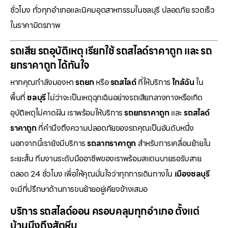
ชั่วโมง ทั่วทุกอำเภอและนิคมอุตสาหกรรมในชลบุรี ปลอดภัย รวดเร็ว
ในราคามิตรภาพ
รถเสีย รถอุบัติเหตุ เรียกใช้ รถสไลด์ราคาถูก และ รถ
ยกราคาถูก ได้ทันใจ
หากคุณกำลังมองหา
รถยก
หรือ
รถสไลด์
ที่ให้บริการ
ใกล้ฉัน
ใน
พื้นที่
ชลบุรี
ไม่ว่าจะเป็นเหตุฉุกเฉินอย่างรถเสียกลางทางหรือเกิด
อุบัติเหตุไม่คาดฝัน เราพร้อมให้บริการ
รถยกราคาถูก
และ
รถสไลด์
ราคาถูก
ที่คำนึงถึงความปลอดภัยของรถคุณเป็นอันดับหนึ่ง
นอกจากนี้เรายังมีบริการ
รถลากราคาถูก
สำหรับการเคลื่อนย้ายใน
ระยะสั้น ทีมงานระดับมืออาชีพของเราพร้อมสแตนบายรอรับสาย
ตลอด 24 ชั่วโมง เพื่อให้คุณมั่นใจว่าทุกการเดินทางใน
เมืองชลบุรี
จะมีที่ปรึกษาด้านการขนย้ายอยู่เคียงข้างเสมอ
บริการ รถสไลด์ออน ครอบคลุมทุกอำเภอ ตั้งแต่
บ้านบึงถึงสัตหีบ