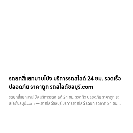
รถยกสี่แยกมาบโป่ง บริการรถสไลด์ 24 ชม. รวดเร็ว
ปลอดภัย ราคาถูก รถสไลด์ชลบุรี.com
รถยกสี่แยกมาบโป่ง บริการรถสไลด์ 24 ชม. รวดเร็ว ปลอดภัย ราคาถูก รถ
สไลด์ชลบุรี.com — รถสไลด์ชลบุรี บริการรถสไลด์ รถยก รถลาก 24 ชม.
ราคาถูก ทั่วชลบุรี พัทยา และนิคมอุตสาหกรรมใกล้เคียง รถยกสี่แยกมาบ
โป่ง —…