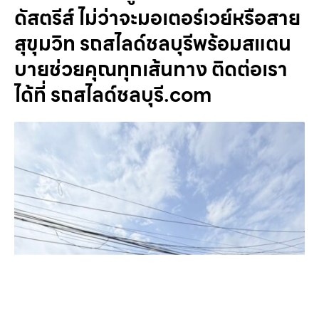
ดัสตรีส์ ไม่ว่าจะมอเตอร์เวย์หรือสาย
สุขุมวิท รถสไลด์ชลบุรีพร้อมสแตน
บายช่วยคุณทุกเส้นทาง ติดต่อเรา
ได้ที่ รถสไลด์ชลบุรี.com