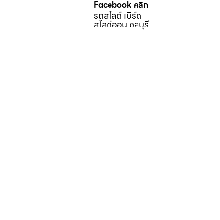
Facebook คลิก
รถสไลด์ เบิร์ด
สไลด์ออน ชลบุรี