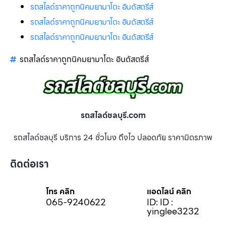
รถสไลด์ราคาถูกนิคมยามาโตะ อินดัสตรีส์
รถสไลด์ราคาถูกนิคมยามาโตะ อินดัสตรีส์
รถสไลด์ราคาถูกนิคมยามาโตะ อินดัสตรีส์
รถสไลด์ราคาถูกนิคมยามาโตะ อินดัสตรีส์
รถสไลด์ชลบุรี.com
รถสไลด์ชลบุรี บริการ 24 ชั่วโมง ถึงไว ปลอดภัย ราคามิตรภาพ
ติดต่อเรา
โทร คลิก
แอดไลน์ คลิก
065-9240622
ID: ID :
yinglee3232