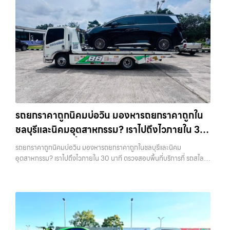
รถยกราคาถูกนิคมบ่อวิน มองหารถยกราคาถูกใน
ชลบุรีและนิคมอุตสาหกรรม? เราไปถึงไวภายใน 30
นาที ตรวจสอบพื้นที่บริการที่ รถสไลด์ชลบุรี.com
รถยกราคาถูกนิคมบ่อวิน มองหารถยกราคาถูกในชลบุรีและนิคม
อุตสาหกรรม? เราไปถึงไวภายใน 30 นาที ตรวจสอบพื้นที่บริการที่ รถสไลด์
ชลบุรี.com — รถสไลด์ชลบุรี บริการ 24 ชั่วโมง ถึงไว ปลอดภัย ราคา
มิตรภาพ รถยกราคาถ…