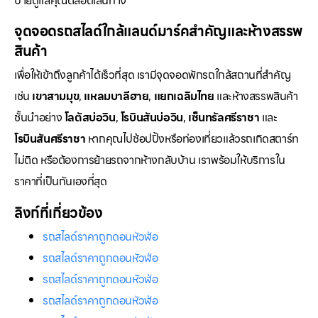
บายดูแลคุณตลอดเส้นทาง
จุดจอดรถสไลด์ใกล้แลนด์มาร์คสำคัญและห้างสรรพ
สินค้า
เพื่อให้เข้าถึงลูกค้าได้เร็วที่สุด เรามีจุดจอดพักรถใกล้สถานที่สำคัญ
เช่น
เขาสามมุข
,
แหลมบาลีฮาย
,
แยกเฉลิมไทย
และห้างสรรพสินค้า
ชั้นนำอย่าง
โลตัสบ่อวิน
,
โรบินสัน
บ่อวิน
,
เซ็นทรัลศรีราชา
และ
โรบินสันศรีราชา
หากคุณไปช้อปปิ้งหรือท่องเที่ยวแล้วรถเกิดสตาร์ท
ไม่ติด หรือต้องการย้ายรถจากห้างกลับบ้าน เราพร้อมให้บริการใน
ราคาที่เป็นกันเองที่สุด
ลิงก์ที่เกี่ยวข้อง
รถสไลด์ราคาถูกดอนหัวฬ่อ
รถสไลด์ราคาถูกดอนหัวฬ่อ
รถสไลด์ราคาถูกดอนหัวฬ่อ
รถสไลด์ราคาถูกดอนหัวฬ่อ