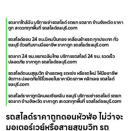
รถลากใกล้ฉัน บริการเช่ารถสไลด์ รถยก รถลาก ข้ามจังหวัด ราคา
ถูก สะดวกทุกพื้นที่ รถสไลด์ชลบุรี.com
รถสไลด์ออน 24 ชม.นิคมปิ่นทอง เคลื่อนย้ายรถ ทุกประเภท ทั่ว
ชลบุรี ด้วยทีมงานมืออาชีพ ราคาถูก รถสไลด์ชลบุรี.com
รถลาก 24 ชม.แยกเฉลิมไทย บริการรถสไลด์ 24 ชม. รวดเร็ว
ปลอดภัย ราคาถูก รถสไลด์ชลบุรี.com
รถสไลด์ถนนสุขุมวิท ย้ายรถหรู รถแข่ง หรือรถใหม่ ให้มืออาชีพ
จัดการ ปลอดภัยไร้ริ้วรอยในราคามิตรภาพ คลิกเลย รถสไลด์
ชลบุรี.com
รถสไลด์ราคาถูกนิคมเอเชียคลีน ชลบุรี บริการเช่ารถสไลด์ รถยก
รถลาก ข้ามจังหวัด ราคาถูก สะดวกทุกพื้นที่ รถสไลด์ชลบุรี.com
รถสไลด์ราคาถูกดอนหัวฬ่อ ไม่ว่าจะ
มอเตอร์เวย์หรือสายสุขุมวิท รถ