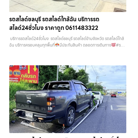
รถสไลด์ชลบุรี รถสไลด์ใกล้ฉัน บริการรถ
สไลด์24ชั่วโมง ราคาถูก 0611483322
บริการรถสไลด์24ชั่วโมง รถสไลด์ชลบุรี รถสไลด์ข้ามจังหวัด รถสไลด์ใกล้
ฉัน บริการครอบคลุมทุกพื้นที่
มีประกันสินค้า ตลอดการเดินทาง
#รถ
สไลด์ชลบุรี#รถสไลด์ระยอง#รถสไลด์บ่อวิน#รถสไลด์พัทยา#รถสไลด์
บางละมุง#ร…