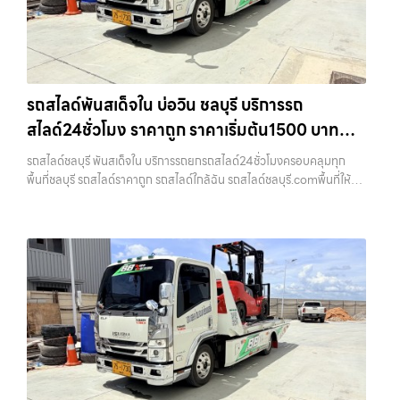
รถสไลด์พันสเด็จใน บ่อวิน ชลบุรี บริการรถ
สไลด์24ชั่วโมง ราคาถูก ราคาเริ่มต้น1500 บาท
0611483322
รถสไลด์ชลบุรี พันสเด็จใน บริการรถยกรถสไลด์24ชั่วโมงครอบคลุมทุก
พื้นที่ชลบุรี รถสไลด์ราคาถูก รถสไลด์ใกล้ฉัน รถสไลด์ชลบุรี.comพื้นที่ให้
บริการ: รวดเร็ว ครอบคลุมทั่วทั้งจังหวัดไม่ว่าคุณจะอยู่ที่ไหน เราพร้…