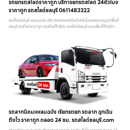
รถยกรถสไลด์ราคาถูก บริการยกรถสไลด์ 24ชั่วโมง
ราคาถูก รถสไลด์ชลบุรี 0611483322
รถสไลด์ชลบุรี แหลมฉบัง บริการรถยกรถสไลด์24ชั่วโมงครอบคลุมทุกพื้นที่
ชลบุรี รถสไลด์ราคาถูก รถสไลด์ใกล้ฉัน รถสไลด์ชลบุรี.comพื้นที่ให้บริการ:
รวดเร็ว ครอบคลุมทั่วทั้งจังหวัดไม่ว่าคุณจะอยู่ที่ไหน เราพร้อม…
รถลากนิคมแหลมฉบัง เรียกรถยก รถลาก ฉุกเฉิน
ถึงไว ราคาถูก ตลอด 24 ชม. รถสไลด์ชลบุรี.com