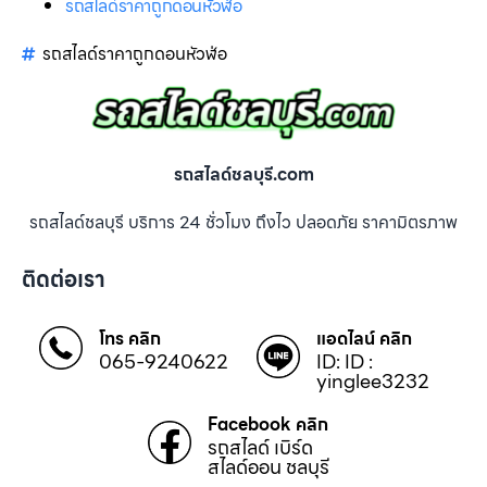
รถสไลด์ราคาถูกดอนหัวฬ่อ
รถสไลด์ราคาถูกดอนหัวฬ่อ
รถสไลด์ชลบุรี.com
รถสไลด์ชลบุรี บริการ 24 ชั่วโมง ถึงไว ปลอดภัย ราคามิตรภาพ
ติดต่อเรา
โทร คลิก
แอดไลน์ คลิก
065-9240622
ID: ID :
yinglee3232
Facebook คลิก
รถสไลด์ เบิร์ด
สไลด์ออน ชลบุรี