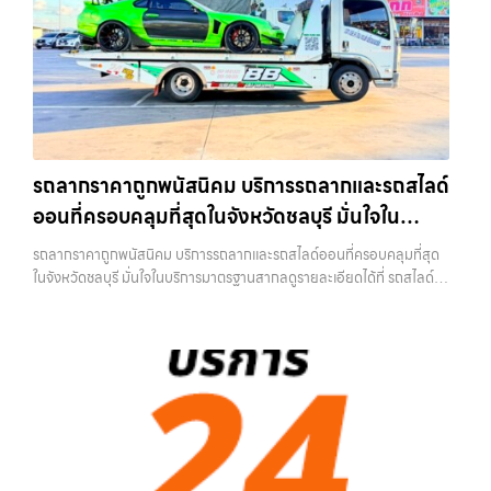
รถลากราคาถูกพนัสนิคม บริการรถลากและรถสไลด์
ออนที่ครอบคลุมที่สุดในจังหวัดชลบุรี มั่นใจใน
บริการมาตรฐานสากลดูรายละเอียดได้ที่ รถสไลด์
รถลากราคาถูกพนัสนิคม บริการรถลากและรถสไลด์ออนที่ครอบคลุมที่สุด
ชลบุรี.com
ในจังหวัดชลบุรี มั่นใจในบริการมาตรฐานสากลดูรายละเอียดได้ที่ รถสไลด์
ชลบุรี.com — รถสไลด์ชลบุรี บริการ 24 ชั่วโมง ถึงไว ปลอดภัย ราคา
มิตรภาพ …