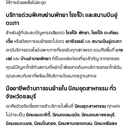
ให้การช่วยเหลือไม่สะดุด
บริการด่วนพิเศษย่านพัทยา โรงโป๊ะ และสนามบินอู่
ตะเภา
สำหรับผู้ที่ประสบปัญหารถเสียแถว
โรงโป๊ะ พัทยา
,
โรงโป๊ะ ตะเคียน
เตี้ย
หรือต้องการขนย้ายรถไปแถว
เขาชีจรรย์
และ
สนามบินอู่ตะเภา
เรามีบริการรถสไลด์เฉพาะทางที่รองรับทุกสภาพรถ รวมถึงพื้นที่
บาง
เสร่
และ
บ้านอำเภอพัทยา
ที่เป็นแหล่งท่องเที่ยวสำคัญ หากรถของ
คุณมีปัญหาใกล้กับสถานที่เหล่านี้ เพียงกดค้นหาบริการรถยกใกล้ฉัน
คุณจะพบกับเราที่พร้อมให้บริการด้วยมาตรฐานสากล
มืออาชีพด้านการขนย้ายใน นิคมอุตสาหกรรม ทั่ว
จังหวัดชลบุรี
เราคือตัวจริงเรื่องการเข้าบริการในพื้นที่
นิคมอุตสาหกรรม
ทุกแห่ง
ไม่ว่าจะเป็น
นิคมอมตะซิตี้
,
นิคมแหลมฉบัง
,
นิคมเหมราชชลบุรี
,
นิคมอมตะนคร
,
นิคมปิ่นทอง
,
นิคมพานทองเกษม
,
นิคมเครือสห