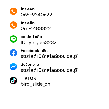
โทร คลิก
065-9240622
โทร คลิก
061-1483322
แอดไลน์ คลิก
ID : yinglee3232
Facebook คลิก
รถสไลด์ เบิร์ดสไลด์ออน ชลบุรี
ส่งข้อความ
รถสไลด์ เบิร์ดสไลด์ออน ชลบุรี
TIKTOK
bird_slide_on