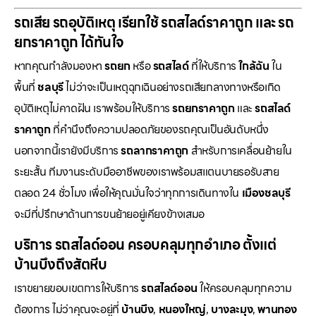
รถเสีย รถอุบัติเหตุ เรียกใช้ รถสไลด์ราคาถูก และ รถ
ยกราคาถูก ได้ทันใจ
หากคุณกำลังมองหา
รถยก
หรือ
รถสไลด์
ที่ให้บริการ
ใกล้ฉัน
ใน
พื้นที่
ชลบุรี
ไม่ว่าจะเป็นเหตุฉุกเฉินอย่างรถเสียกลางทางหรือเกิด
อุบัติเหตุไม่คาดฝัน เราพร้อมให้บริการ
รถยกราคาถูก
และ
รถสไลด์
ราคาถูก
ที่คำนึงถึงความปลอดภัยของรถคุณเป็นอันดับหนึ่ง
นอกจากนี้เรายังมีบริการ
รถลากราคาถูก
สำหรับการเคลื่อนย้ายใน
ระยะสั้น ทีมงานระดับมืออาชีพของเราพร้อมสแตนบายรอรับสาย
ตลอด 24 ชั่วโมง เพื่อให้คุณมั่นใจว่าทุกการเดินทางใน
เมืองชลบุรี
จะมีที่ปรึกษาด้านการขนย้ายอยู่เคียงข้างเสมอ
บริการ รถสไลด์ออน ครอบคลุมทุกอำเภอ ตั้งแต่
บ้านบึงถึงสัตหีบ
เราขยายขอบเขตการให้บริการ
รถสไลด์ออน
ให้ครอบคลุมทุกความ
ต้องการ ไม่ว่าคุณจะอยู่ที่
บ้านบึง
,
หนองใหญ่
,
บางละมุง
,
พานทอง