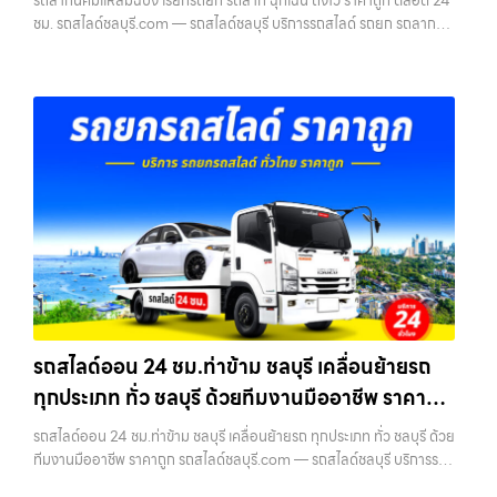
รถลากนิคมแหลมฉบัง เรียกรถยก รถลาก ฉุกเฉิน ถึงไว ราคาถูก ตลอด 24
ชม. รถสไลด์ชลบุรี.com — รถสไลด์ชลบุรี บริการรถสไลด์ รถยก รถลาก
24 ชม. ราคาถูก ทั่วชลบุรี พัทยา และนิคมอุตสาหกรรมใกล้เคียง รถลาก
นิคมแหลมฉ…
รถสไลด์ออน 24 ชม.ท่าข้าม ชลบุรี เคลื่อนย้ายรถ
ทุกประเภท ทั่ว ชลบุรี ด้วยทีมงานมืออาชีพ ราคาถูก
รถสไลด์ชลบุรี.com
รถสไลด์ออน 24 ชม.ท่าข้าม ชลบุรี เคลื่อนย้ายรถ ทุกประเภท ทั่ว ชลบุรี ด้วย
ทีมงานมืออาชีพ ราคาถูก รถสไลด์ชลบุรี.com — รถสไลด์ชลบุรี บริการรถ
สไลด์ รถยก รถลาก 24 ชม. ราคาถูก ทั่วชลบุรี พัทยา และนิคมอุตสาหก…