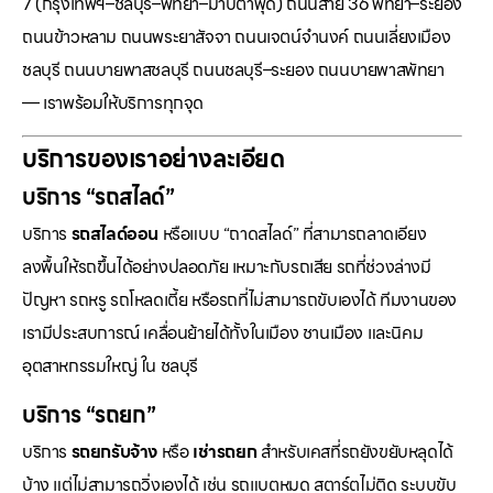
7 (กรุงเทพฯ–ชลบุรี–พัทยา–มาบตาพุด) ถนนสาย 36 พัทยา–ระยอง
ถนนข้าวหลาม ถนนพระยาสัจจา ถนนเจตน์จำนงค์ ถนนเลี่ยงเมือง
ชลบุรี ถนนบายพาสชลบุรี ถนนชลบุรี–ระยอง ถนนบายพาสพัทยา
— เราพร้อมให้บริการทุกจุด
บริการของเราอย่างละเอียด
บริการ “รถสไลด์”
บริการ
รถสไลด์ออน
หรือแบบ “ถาดสไลด์” ที่สามารถลาดเอียง
ลงพื้นให้รถขึ้นได้อย่างปลอดภัย เหมาะกับรถเสีย รถที่ช่วงล่างมี
ปัญหา รถหรู รถโหลดเตี้ย หรือรถที่ไม่สามารถขับเองได้ ทีมงานของ
เรามีประสบการณ์ เคลื่อนย้ายได้ทั้งในเมือง ชานเมือง และนิคม
อุตสาหกรรมใหญ่ ใน ชลบุรี
บริการ “รถยก”
บริการ
รถยกรับจ้าง
หรือ
เช่ารถยก
สำหรับเคสที่รถยังขยับหลุดได้
บ้าง แต่ไม่สามารถวิ่งเองได้ เช่น รถแบตหมด สตาร์ตไม่ติด ระบบขับ