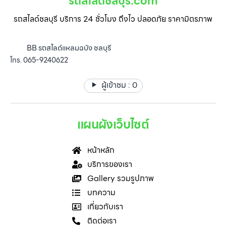
รถสไลด์ชลบุรี.com
รถสไลด์ชลบุรี บริการ 24 ชั่วโมง ถึงไว ปลอดภัย ราคามิตรภาพ
BB รถสไลด์แหลมฉบัง ชลบุรี
โทร. 065-9240622
ผู้เข้าชม :
0
แผนผังเว็บไซต์
หน้าหลัก
บริการของเรา
Gallery รวมรูปภาพ
บทความ
เกี่ยวกับเรา
ติดต่อเรา