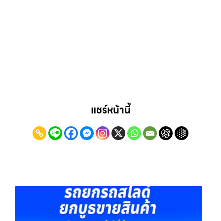
แชร์หน้านี้