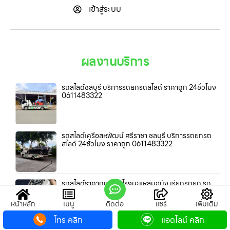
เข้าสู่ระบบ
ผลงานบริการ
รถสไลด์ชลบุรี บริการรถยกรถสไลด์ ราคาถูก 24ชั่วโมง
0611483322
รถสไลด์เครือสหพัฒน์ ศรีราชา ชลบุรี บริการรถยกรถ
สไลด์ 24ชั่วโมง ราคาถูก 0611483322
รถสไลด์ราคาถูกนิคมโรจนะแหลมฉบัง เรียกรถยก รถ
ลาก ฉุกเฉิน ถึงไว ราคาถูก ตลอด 24 ชม. รถสไลด์
ชลบุรี.com
หน้าหลัก
เมนู
ติดต่อ
แชร์
เพิ่มเติม
โทร คลิก
แอดไลน์ คลิก