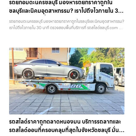
รถยกอมตะนครชลบุรี มองหารถยกราคาถูกใน
ชลบุรีและนิคมอุตสาหกรรม? เราไปถึงไวภายใน 30
นาที ตรวจสอบพื้นที่บริการที่ รถสไลด์ชลบุรี.com
รถยกอมตะนครชลบุรี มองหารถยกราคาถูกในชลบุรีและนิคมอุตสาหกรรม?
เราไปถึงไวภายใน 30 นาที ตรวจสอบพื้นที่บริการที่ รถสไลด์ชลบุรี.com —
รถสไลด์ชลบุรี บริการ 24 ชั่วโมง ถึงไว ปลอดภัย ราคามิตรภาพ รถยกอมตะ
นครชล…
รถสไลด์ราคาถูกตลาดหนองมน บริการรถลากและ
รถสไลด์ออนที่ครอบคลุมที่สุดในจังหวัดชลบุรี มั่นใจ