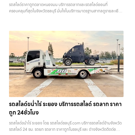
ในบริการมาตรฐานสากลดูรายละเอียดได้ที่ รถสไลด์
รถสไลด์ราคาถูกตลาดหนองมน บริการรถลากและรถสไลด์ออนที่
ชลบุรี.com
ครอบคลุมที่สุดในจังหวัดชลบุรี มั่นใจในบริการมาตรฐานสากลดูรายละเอียด
ได้ที่ รถสไลด์ชลบุรี.com — รถสไลด์ชลบุรี บริการ 24 ชั่วโมง ถึงไว
ปลอดภัย ราคามิตร…
รถสไลด์ขน่ำไร่ ระยอง บริการรถสไลด์ รถลาก ราคา
ถูก 24ชั่วโมง
รถสไลด์ขนำไร่ ระยอง โดย รถสไลด์ชลบุรี.com บริการรถสไลด์ข้ามจังหวัด
รถสไลด์ 24 ชม. รถยก รถลาก ราคาถูกในชลบุรี และ ต่างจังหวัดติดต่อ