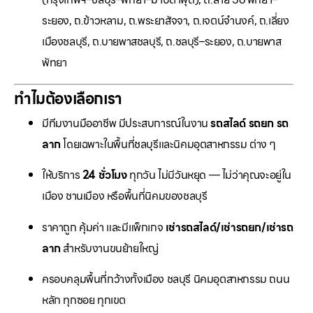
ระยอง, ถ.ข้าวหลาม, ถ.พระยาสัจจา, ถ.เจตน์จำนงค์, ถ.เลี่ยง
เมืองชลบุรี, ถ.บายพาสชลบุรี, ถ.ชลบุรี–ระยอง, ถ.บายพาส
พัทยา
ทำไมต้องเลือกเรา
มีทีมงานมืออาชีพ มีประสบการณ์ในงาน
รถสไลด์ รถยก รถ
ลาก
โดยเฉพาะในพื้นที่ชลบุรีและนิคมอุตสาหกรรม ต่าง ๆ
ให้บริการ
24 ชั่วโมง
ทุกวัน ไม่มีวันหยุด — ไม่ว่าคุณจะอยู่ใน
เมือง ชานเมือง หรือพื้นที่นิคมของชลบุรี
ราคาถูก คุ้มค่า และมีแพ็กเกจ
เช่ารถสไลด์/เช่ารถยก/เช่ารถ
ลาก
สำหรับงานขนย้ายใหญ่
ครอบคลุมพื้นที่กว้างทั้งเมือง ชลบุรี นิคมอุตสาหกรรม ถนน
หลัก ทุกซอย ทุกเขต