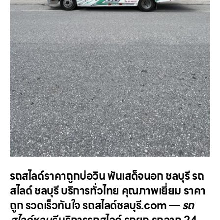
รถสไลด์ราคาถูกบ่อวิน พันเสด็จนอก ชลบุรี รถ
สไลด์ ชลบุรี บริการทั่วไทย คุณภาพเยี่ยม ราคา
ถูก รวดเร็วทันใจ รถสไลด์ชลบุรี.com —
รถ