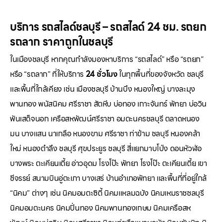
บริการ รถสไลด์ชลบุรี – รถสไลด์ 24 ชม. รถยก
รถลาก ราคาถูกในชลบุรี
ในเมืองชลบุรี หากคุณกำลังมองหาบริการ “รถสไลด์” หรือ “รถยก”
หรือ “รถลาก” ที่ให้บริการ
24 ชั่วโมง
ในทุกพื้นที่ของจังหวัด ชลบุรี
และพื้นที่ใกล้เคียง เช่น เมืองชลบุรี บ้านบึง หนองใหญ่ บางละมุง
พานทอง พนัสนิคม ศรีราชา สัตหีบ บ่อทอง เกาะจันทร์ พัทยา บ่อวิน
พันเสด็จนอก เครือสหพัฒน์ศรีราชา อมตะนครชลบุรี ตลาดหนอง
มน บางแสน นาเกลือ หนองขาม ศรีราชา ท่าข้าม ชลบุรี หนองคล้า
ใหม่ หนองตำลึง ชลบุรี ศุขประยูร ชลบุรี สี่แยกมาบโป่ง ดอนหัวฬ่อ
บางพระ ตะเคียนเตี้ย อ่าวอุดม โรงโป๊ะ พัทยา โรงโป๊ะ ตะเคียนเตี้ย เขา
ชีจรรย์ สนามบินอู่ตะเภา บางเสร่ บ้านอำเภอพัทยา และพื้นที่ที่อยู่ใกล้
“นิคม” ต่างๆ เช่น นิคมอมตะซิตี้ นิคมแหลมฉบัง นิคมเหมราชชลบุรี
นิคมอมตะนคร นิคมปิ่นทอง นิคมพานทองเกษม นิคมเครือสห