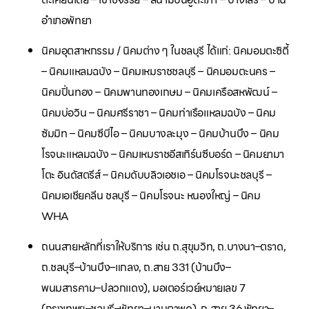
อำเภอพัทยา
นิคมอุตสาหกรรม / นิคมต่าง ๆ ในชลบุรี ได้แก่: นิคมอมตะซิตี้
– นิคมแหลมฉบัง – นิคมเหมราชชลบุรี – นิคมอมตะนคร –
นิคมปิ่นทอง – นิคมพานทองเกษม – นิคมเครือสหพัฒน์ –
นิคมบ่อวิน – นิคมศรีราชา – นิคมท่าเรือแหลมฉบัง – นิคม
ซัมมิท – นิคมซีบีไอ – นิคมบางละมุง – นิคมบ้านบึง – นิคม
โรจนะแหลมฉบัง – นิคมเหมราชอีสเทิร์นซีบอร์ด – นิคมยามา
โตะ อินดัสตรีส์ – นิคมดับบลิวเอชเอ – นิคมโรจนะชลบุรี –
นิคมเอเชียคลีน ชลบุรี – นิคมโรจนะ หนองใหญ่ – นิคม
WHA
ถนนสายหลักที่เราให้บริการ เช่น ถ.สุขุมวิท, ถ.บางนา–ตราด,
ถ.ชลบุรี–บ้านบึง–แกลง, ถ.สาย 331 (บ้านบึง–
พนมสารคาม–ปลวกแดง), มอเตอร์เวย์หมายเลข 7
(กรุงเทพฯ–ชลบุรี–พัทยา–มาบตาพุด), ถ.สาย 36 พัทยา–