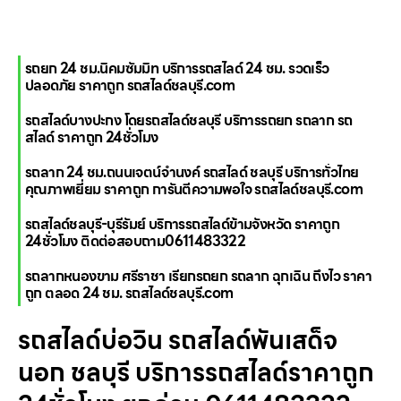
รถยก 24 ชม.นิคมซัมมิท บริการรถสไลด์ 24 ชม. รวดเร็ว
ปลอดภัย ราคาถูก รถสไลด์ชลบุรี.com
รถสไลด์บางปะกง โดยรถสไลด์ชลบุรี บริการรถยก รถลาก รถ
สไลด์ ราคาถูก 24ชั่วโมง
รถลาก 24 ชม.ถนนเจตน์จำนงค์ รถสไลด์ ชลบุรี บริการทั่วไทย
คุณภาพเยี่ยม ราคาถูก การันตีความพอใจ รถสไลด์ชลบุรี.com
รถสไลด์ชลบุรี-บุรีรัมย์ บริการรถสไลด์ข้ามจังหวัด ราคาถูก
24ชั่วโมง ติดต่อสอบถาม0611483322
รถลากหนองขาม ศรีราชา เรียกรถยก รถลาก ฉุกเฉิน ถึงไว ราคา
ถูก ตลอด 24 ชม. รถสไลด์ชลบุรี.com
รถสไลด์บ่อวิน รถสไลด์พันเสด็จ
นอก ชลบุรี บริการรถสไลด์ราคาถูก