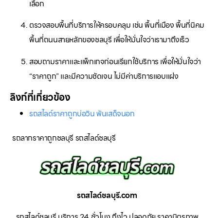
เลือก
ตรวจสอบพื้นที่บริการให้ครอบคลุม เช่น พื้นที่เมือง พื้นที่นิคม
พื้นที่ถนนสายหลักของชลบุรี เพื่อให้มั่นใจว่าเรามาถึงเร็ว
สอบถามราคาและแพ็กเกจก่อนเรียกใช้บริการ เพื่อให้มั่นใจว่า
“ราคาถูก” และมีความชัดเจน ไม่มีค่าบริการแอบแฝง
ลิงก์ที่เกี่ยวข้อง
รถสไลด์ราคาถูกบ่อวิน พันเสด็จนอก
รถลากราคาถูกชลบุรี รถสไลด์ชลบุรี
รถสไลด์ชลบุรี.com
รถสไลด์ชลบุรี บริการ 24 ชั่วโมง ถึงไว ปลอดภัย ราคามิตรภาพ