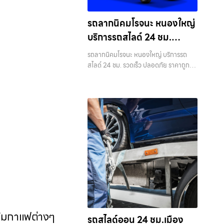
รถลากนิคมโรจนะ หนองใหญ่
บริการรถสไลด์ 24 ชม.
รวดเร็ว ปลอดภัย ราคาถูก รถ
รถลากนิคมโรจนะ หนองใหญ่ บริการรถ
สไลด์ชลบุรี.com
สไลด์ 24 ชม. รวดเร็ว ปลอดภัย ราคาถูก
รถสไลด์ชลบุรี.com — รถสไลด์ชลบุรี
บริการรถสไลด์ รถยก รถลาก 24 ชม. ราคา
ถูก ทั่วชลบุรี พัทยา และนิคมอุตสาหกรรม
ใกล้เคียง รถลากนิคมโรจน…
ซุ้มกาแฟต่างๆ
รถสไลด์ออน 24 ชม.เมือง