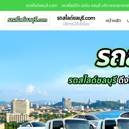
รถสไลด์ชลบุรี.com
: รถสไลด์บึง บ่อวิน ชลบุรี บริการรถยกรถ
รถสไลด์ชลบุรี.com
หน้าหลัก
บริการ 24 ชั่วโมง