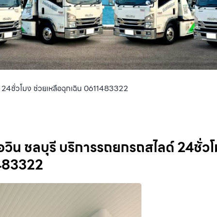
์ 24ชั่วโมง ช่วยเหลือฉุกเฉิน 0611483322
อวิน ชลบุรี บริการรถยกรถสไลด์ 24ชั่วโ
1483322