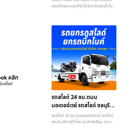
บริการมาตรฐานสากลดูราย
ออนที่ครอบคลุมที่สุดในจังหวัดชลบุรี มั่นใจ
ในบริการมาตรฐานสากลดูรายละเอียดได้ที่
ละเอียดได้ที่ รถสไลด์
รถสไลด์ชลบุรี.com — รถสไลด์ชลบุรี
ชลบุรี.com
บริการ 24 ชั่วโมง ถึงไว ปลอดภัย ราคา
มิตรภาพ รถยกบางพระ…
ok คลิก
ร์ดสไลด์
รถสไลด์ 24 ชม.ถนน
มอเตอร์เวย์ รถสไลด์ ชลบุรี
บริการทั่วไทย คุณภาพเยี่ยม
รถสไลด์ 24 ชม.ถนนมอเตอร์เวย์ รถสไลด์
ราคาถูก การันตีความพอใจ
ชลบุรี บริการทั่วไทย คุณภาพเยี่ยม ราคาถูก
การันตีความพอใจ รถสไลด์ชลบุรี.com —
รถสไลด์ชลบุรี.com