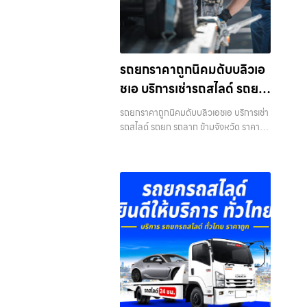
รถยกราคาถูกนิคมดับบลิวเอ
ชเอ บริการเช่ารถสไลด์ รถยก
รถลาก ข้ามจังหวัด ราคาถูก
รถยกราคาถูกนิคมดับบลิวเอชเอ บริการเช่า
สะดวกทุกพื้นที่ รถสไลด์
รถสไลด์ รถยก รถลาก ข้ามจังหวัด ราคาถูก
สะดวกทุกพื้นที่ รถสไลด์ชลบุรี.com — รถ
ชลบุรี.com
สไลด์ชลบุรี บริการรถสไลด์ รถยก รถลาก
24 ชม. ราคาถูก ทั่วชลบุรี พัทยา และนิคม
อุตสาหกรร…