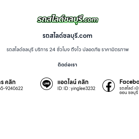
รถสไลด์ชลบุรี.com
รถสไลด์ชลบุรี บริการ 24 ชั่วโมง ถึงไว ปลอดภัย ราคามิตรภาพ
ติดต่อเรา
Facebo
ทร คลิก
แอดไลน์ คลิก
รถสไลด์ เบิ
65-9240622
ID: ID : yinglee3232
ออน ชลบุรี