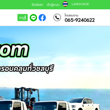
LANGUAGE
ติดต่อเรา
เข้าสู่ระบบ
โทรสอบถาม
เมนู
065-9240622