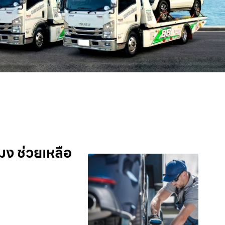
มง ช่วยเหลือ