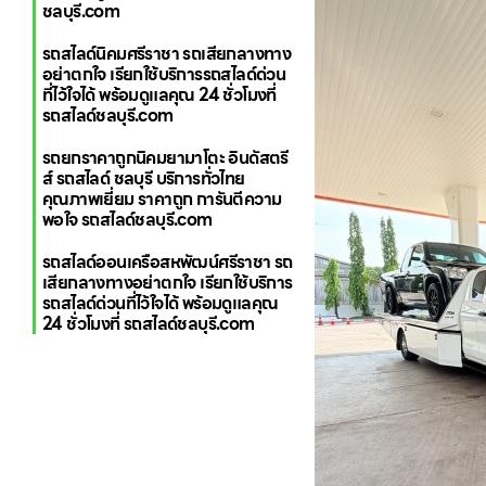
ชลบุรี.com
รถสไลด์นิคมศรีราชา รถเสียกลางทาง
อย่าตกใจ เรียกใช้บริการรถสไลด์ด่วน
ที่ไว้ใจได้ พร้อมดูแลคุณ 24 ชั่วโมงที่
รถสไลด์ชลบุรี.com
รถยกราคาถูกนิคมยามาโตะ อินดัสตรี
ส์ รถสไลด์ ชลบุรี บริการทั่วไทย
คุณภาพเยี่ยม ราคาถูก การันตีความ
พอใจ รถสไลด์ชลบุรี.com
รถสไลด์ออนเครือสหพัฒน์ศรีราชา รถ
เสียกลางทางอย่าตกใจ เรียกใช้บริการ
รถสไลด์ด่วนที่ไว้ใจได้ พร้อมดูแลคุณ
24 ชั่วโมงที่ รถสไลด์ชลบุรี.com