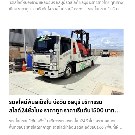
รถสไลด์หนองขาม แหลมฉบัง ชลบุรี รถสไลด์ ชลบุรี บริการทั่วไทย คุณภาพ
เยี่ยม ราคาถูก รวดเร็วทันใจ รถสไลด์ชลบุรี.com — รถสไลด์ชลบุรี บริการ
รถสไลด์ รถยก รถลาก 24 ชม. ราคาถูก ทั่วชลบุรี หนองขาม แหลมฉบัง
ศรี…
รถสไลด์พันสเด็จใน บ่อวิน ชลบุรี บริการรถ
สไลด์24ชั่วโมง ราคาถูก ราคาเริ่มต้น1500 บาท
0611483322
รถสไลด์ชลบุรี พันสเด็จใน บริการรถยกรถสไลด์24ชั่วโมงครอบคลุมทุก
พื้นที่ชลบุรี รถสไลด์ราคาถูก รถสไลด์ใกล้ฉัน รถสไลด์ชลบุรี.comพื้นที่ให้
บริการ: รวดเร็ว ครอบคลุมทั่วทั้งจังหวัดไม่ว่าคุณจะอยู่ที่ไหน เราพร้…