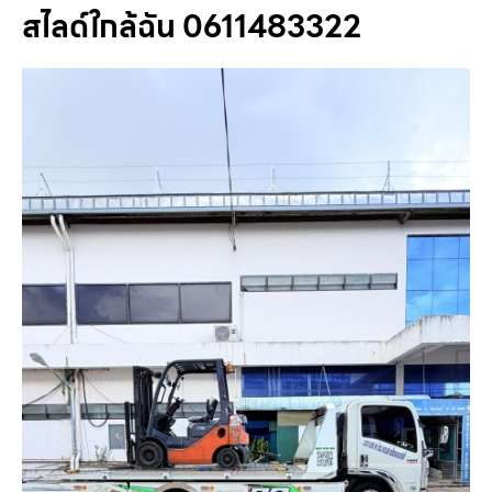
สไลด์ใกล้ฉัน 0611483322