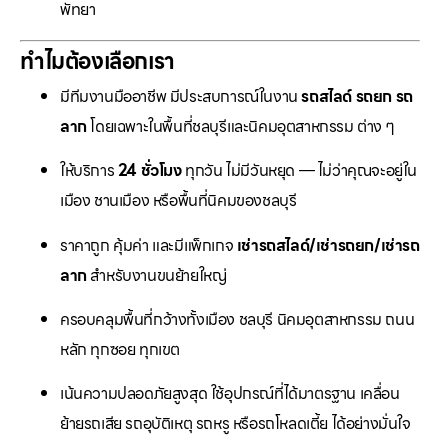
พัทยา
ทำไมต้องเลือกเรา
มีทีมงานมืออาชีพ มีประสบการณ์ในงาน
รถสไลด์ รถยก รถ
ลาก
โดยเฉพาะในพื้นที่ชลบุรีและนิคมอุตสาหกรรม ต่าง ๆ
ให้บริการ
24 ชั่วโมง
ทุกวัน ไม่มีวันหยุด — ไม่ว่าคุณจะอยู่ใน
เมือง ชานเมือง หรือพื้นที่นิคมของชลบุรี
ราคาถูก คุ้มค่า และมีแพ็กเกจ
เช่ารถสไลด์/เช่ารถยก/เช่ารถ
ลาก
สำหรับงานขนย้ายใหญ่
ครอบคลุมพื้นที่กว้างทั้งเมือง ชลบุรี นิคมอุตสาหกรรม ถนน
หลัก ทุกซอย ทุกเขต
เน้นความปลอดภัยสูงสุด ใช้อุปกรณ์ที่ได้มาตรฐาน เคลื่อน
ย้ายรถเสีย รถอุบัติเหตุ รถหรู หรือรถโหลดเตี้ย ได้อย่างมั่นใจ