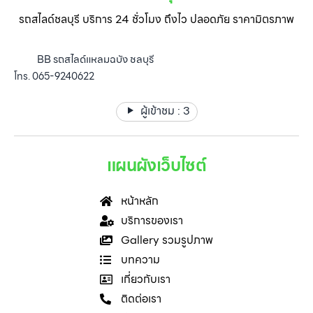
รถสไลด์ชลบุรี บริการ 24 ชั่วโมง ถึงไว ปลอดภัย ราคามิตรภาพ
BB รถสไลด์แหลมฉบัง ชลบุรี
โทร. 065-9240622
ผู้เข้าชม :
3
แผนผังเว็บไซต์
หน้าหลัก
บริการของเรา
Gallery รวมรูปภาพ
บทความ
เกี่ยวกับเรา
ติดต่อเรา