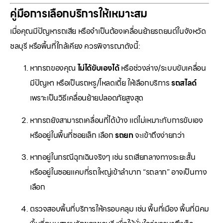
คู่มือการเลือกบริการให้เหมาะสม
เมื่อคุณมีปัญหารถเสีย หรือจำเป็นต้องเคลื่อนย้ายรถยนต์ในจังหวัด
ชลบุรี หรือพื้นที่ใกล้เคียง ควรพิจารณาดังนี้:
หากรถของคุณ
ไม่ได้ขับเองได้
หรือช่วงล่าง/ระบบขับเคลื่อน
มีปัญหา หรือเป็นรถหรู/โหลดเตี้ย ให้เลือกบริการ
รถสไลด์
เพราะเป็นวิธีเคลื่อนย้ายปลอดภัยสูงสุด
หากรถยังสามารถเคลื่อนที่ได้บ้าง แต่ไม่เหมาะกับการขับเอง
หรืออยู่ในพื้นที่ซอยเล็ก เลือก
รถยก
จะเข้าถึงง่ายกว่า
หากอยู่ในกรณีฉุกเฉินจริงๆ เช่น รถเสียกลางทางระยะสั้น
หรืออยู่ในซอยแคบที่รถใหญ่เข้าลำบาก “รถลาก” อาจเป็นทาง
เลือก
ตรวจสอบพื้นที่บริการให้ครอบคลุม เช่น พื้นที่เมือง พื้นที่นิคม