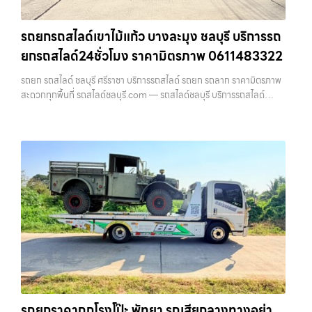
รถยกรถสไลด์เขาไม้แก้ว บางละมุง ชลบุรี บริการรถ
ยกรถสไลด์24ชั่วโมง ราคามิตรภาพ 0611483322
รถยก รถสไลด์ ชลบุรี ศรีราชา บริการรถสไลด์ รถยก รถลาก ราคามิตรภาพ
สะดวกทุกพื้นที่ รถสไลด์ชลบุรี.com — รถสไลด์ชลบุรี บริการรถสไลด์
รถยก รถลาก 24 ชม. ราคาถูก ทั่วชลบุรี ศรีราชา แหลมฉบัง และนิคม
อุตสาหกรรม…
รถยกราคาถูกโรงโป๊ะ พัทยา รถเสียกลางทางอย่า