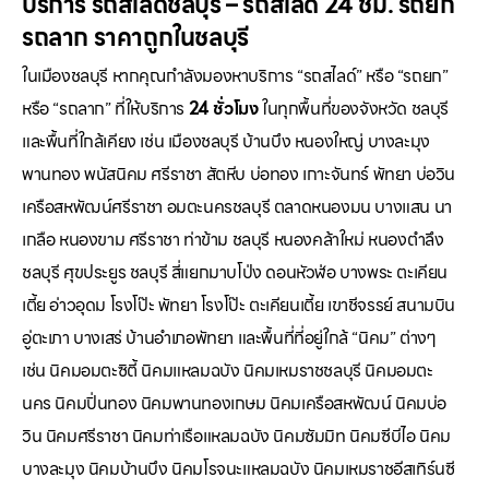
บริการ รถสไลด์ชลบุรี – รถสไลด์ 24 ชม. รถยก
รถลาก ราคาถูกในชลบุรี
ในเมืองชลบุรี หากคุณกำลังมองหาบริการ “รถสไลด์” หรือ “รถยก”
หรือ “รถลาก” ที่ให้บริการ
24 ชั่วโมง
ในทุกพื้นที่ของจังหวัด ชลบุรี
และพื้นที่ใกล้เคียง เช่น เมืองชลบุรี บ้านบึง หนองใหญ่ บางละมุง
พานทอง พนัสนิคม ศรีราชา สัตหีบ บ่อทอง เกาะจันทร์ พัทยา บ่อวิน
เครือสหพัฒน์ศรีราชา อมตะนครชลบุรี ตลาดหนองมน บางแสน นา
เกลือ หนองขาม ศรีราชา ท่าข้าม ชลบุรี หนองคล้าใหม่ หนองตำลึง
ชลบุรี ศุขประยูร ชลบุรี สี่แยกมาบโป่ง ดอนหัวฬ่อ บางพระ ตะเคียน
เตี้ย อ่าวอุดม โรงโป๊ะ พัทยา โรงโป๊ะ ตะเคียนเตี้ย เขาชีจรรย์ สนามบิน
อู่ตะเภา บางเสร่ บ้านอำเภอพัทยา และพื้นที่ที่อยู่ใกล้ “นิคม” ต่างๆ
เช่น นิคมอมตะซิตี้ นิคมแหลมฉบัง นิคมเหมราชชลบุรี นิคมอมตะ
นคร นิคมปิ่นทอง นิคมพานทองเกษม นิคมเครือสหพัฒน์ นิคมบ่อ
วิน นิคมศรีราชา นิคมท่าเรือแหลมฉบัง นิคมซัมมิท นิคมซีบีไอ นิคม
บางละมุง นิคมบ้านบึง นิคมโรจนะแหลมฉบัง นิคมเหมราชอีสเทิร์นซี