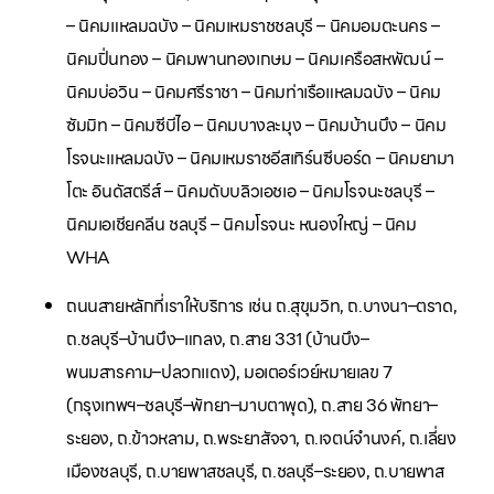
– นิคมแหลมฉบัง – นิคมเหมราชชลบุรี – นิคมอมตะนคร –
นิคมปิ่นทอง – นิคมพานทองเกษม – นิคมเครือสหพัฒน์ –
นิคมบ่อวิน – นิคมศรีราชา – นิคมท่าเรือแหลมฉบัง – นิคม
ซัมมิท – นิคมซีบีไอ – นิคมบางละมุง – นิคมบ้านบึง – นิคม
โรจนะแหลมฉบัง – นิคมเหมราชอีสเทิร์นซีบอร์ด – นิคมยามา
โตะ อินดัสตรีส์ – นิคมดับบลิวเอชเอ – นิคมโรจนะชลบุรี –
นิคมเอเชียคลีน ชลบุรี – นิคมโรจนะ หนองใหญ่ – นิคม
WHA
ถนนสายหลักที่เราให้บริการ เช่น ถ.สุขุมวิท, ถ.บางนา–ตราด,
ถ.ชลบุรี–บ้านบึง–แกลง, ถ.สาย 331 (บ้านบึง–
พนมสารคาม–ปลวกแดง), มอเตอร์เวย์หมายเลข 7
(กรุงเทพฯ–ชลบุรี–พัทยา–มาบตาพุด), ถ.สาย 36 พัทยา–
ระยอง, ถ.ข้าวหลาม, ถ.พระยาสัจจา, ถ.เจตน์จำนงค์, ถ.เลี่ยง
เมืองชลบุรี, ถ.บายพาสชลบุรี, ถ.ชลบุรี–ระยอง, ถ.บายพาส