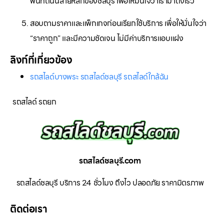
พื้นที่ถนนสายหลักของชลบุรี เพื่อให้มั่นใจว่าเรามาถึงเร็ว
สอบถามราคาและแพ็กเกจก่อนเรียกใช้บริการ เพื่อให้มั่นใจว่า
“ราคาถูก” และมีความชัดเจน ไม่มีค่าบริการแอบแฝง
ลิงก์ที่เกี่ยวข้อง
รถสไลด์บางพระ รถสไลด์ชลบุรี รถสไลด์ใกล้ฉัน
รถสไลด์ รถยก
รถสไลด์ชลบุรี.com
รถสไลด์ชลบุรี บริการ 24 ชั่วโมง ถึงไว ปลอดภัย ราคามิตรภาพ
ติดต่อเรา