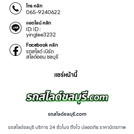
โทร คลิก
065-9240622
แอดไลน์ คลิก
ID: ID :
yinglee3232
Facebook คลิก
รถสไลด์ เบิร์ด
สไลด์ออน ชลบุรี
แชร์หน้านี้
รถสไลด์ชลบุรี.com
รถสไลด์ชลบุรี บริการ 24 ชั่วโมง ถึงไว ปลอดภัย ราคามิตรภาพ