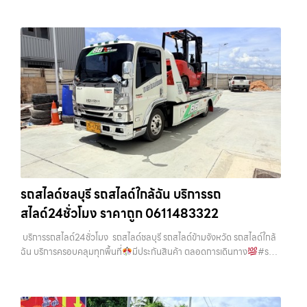
รถสไลด์ชลบุรี รถสไลด์ใกล้ฉัน บริการรถ
สไลด์24ชั่วโมง ราคาถูก 0611483322
บริการรถสไลด์24ชั่วโมง รถสไลด์ชลบุรี รถสไลด์ข้ามจังหวัด รถสไลด์ใกล้
ฉัน บริการครอบคลุมทุกพื้นที่
มีประกันสินค้า ตลอดการเดินทาง
#รถ
สไลด์ชลบุรี#รถสไลด์ระยอง#รถสไลด์บ่อวิน#รถสไลด์พัทยา#รถสไลด์
บางละมุง#ร…