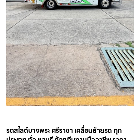
รถสไลด์บางพระ ศรีราชา เคลื่อนย้ายรถ ทุก
ประเภท ทั่ว ชลบุรี ด้วยทีมงานมืออาชีพ ราคา