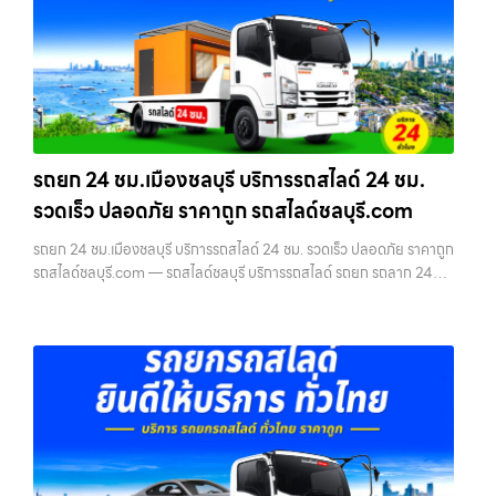
รถยก 24 ชม.เมืองชลบุรี บริการรถสไลด์ 24 ชม.
รวดเร็ว ปลอดภัย ราคาถูก รถสไลด์ชลบุรี.com
รถยก 24 ชม.เมืองชลบุรี บริการรถสไลด์ 24 ชม. รวดเร็ว ปลอดภัย ราคาถูก
รถสไลด์ชลบุรี.com — รถสไลด์ชลบุรี บริการรถสไลด์ รถยก รถลาก 24
ชม. ราคาถูก ทั่วชลบุรี พัทยา และนิคมอุตสาหกรรมใกล้เคียง รถยก 24
ชม.เมื…