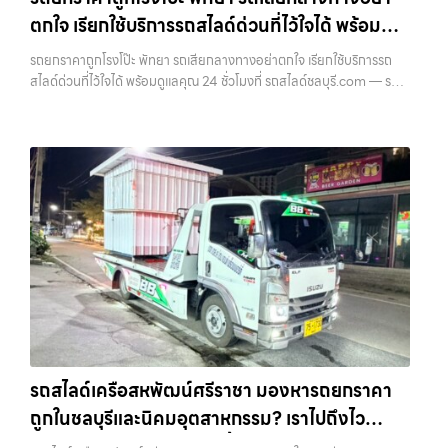
ตกใจ เรียกใช้บริการรถสไลด์ด่วนที่ไว้ใจได้ พร้อม
ดูแลคุณ 24 ชั่วโมงที่ รถสไลด์ชลบุรี.com
รถยกราคาถูกโรงโป๊ะ พัทยา รถเสียกลางทางอย่าตกใจ เรียกใช้บริการรถ
สไลด์ด่วนที่ไว้ใจได้ พร้อมดูแลคุณ 24 ชั่วโมงที่ รถสไลด์ชลบุรี.com — รถ
สไลด์ชลบุรี บริการ 24 ชั่วโมง ถึงไว ปลอดภัย ราคามิตรภาพ รถยกราคา
ถูก…
รถสไลด์เครือสหพัฒน์ศรีราชา มองหารถยกราคา
ถูกในชลบุรีและนิคมอุตสาหกรรม? เราไปถึงไว
ภายใน 30 นาที ตรวจสอบพื้นที่บริการที่ รถสไลด์