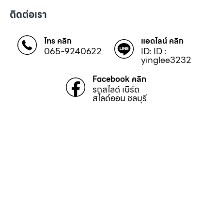
ติดต่อเรา
โทร คลิก
แอดไลน์ คลิก
065-9240622
ID: ID :
yinglee3232
Facebook คลิก
รถสไลด์ เบิร์ด
สไลด์ออน ชลบุรี