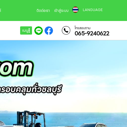
LANGUAGE
์
ติดต่อเรา
เข้าสู่ระบบ
โทรสอบถาม
เมนู
065-9240622