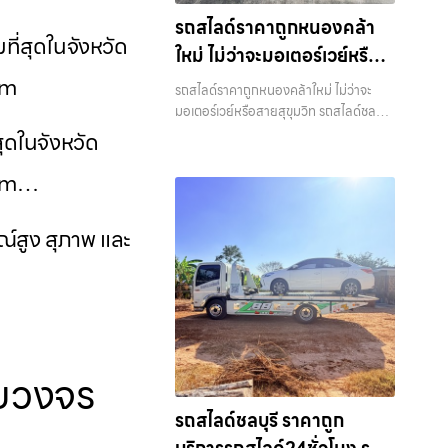
รถสไลด์ราคาถูกหนองคล้า
่สุดในจังหวัด
ใหม่ ไม่ว่าจะมอเตอร์เวย์หรือ
สายสุขุมวิท รถสไลด์ชลบุรี
om
รถสไลด์ราคาถูกหนองคล้าใหม่ ไม่ว่าจะ
พร้อมสแตนบายช่วยคุณทุก
มอเตอร์เวย์หรือสายสุขุมวิท รถสไลด์ชลบุรี
พร้อมสแตนบายช่วยคุณทุกเส้นทาง ติดต่อ
เส้นทาง ติดต่อเราได้ที่ รถ
ุดในจังหวัด
เราได้ที่ รถสไลด์ชลบุรี.com — รถสไลด์
สไลด์ชลบุรี.com
ชลบุรี บริการ 24 ชั่วโมง ถึงไว ปลอดภัย
.com…
ราคามิตรภาพ ร…
์สูง สุภาพ และ
รบวงจร
รถสไลด์ชลบุรี ราคาถูก