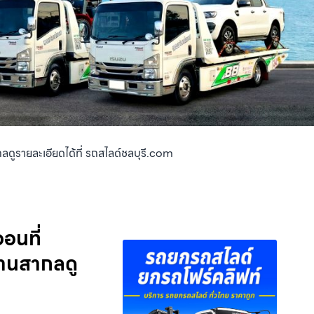
ดูรายละเอียดได้ที่ รถสไลด์ชลบุรี.com
อนที่
ฐานสากลดู