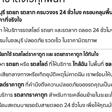
ุรี รถยก รถลาก ครบวงจร 24 ชั่วโมง ครอบคลุมพื้นท
ที่จริงใจ
m ให้บริการรถสไลด์ รถยก และรถลาก ตลอด 24 ชั่วโมง
รมในชลบุรี ปลอดภัย รวดเร็ว ในราคามิตรภาพ
 เรียกใช้ รถสไลด์ราคาถูก และ รถยกราคาถูก ได้ทันใจ
งหา
รถยก
หรือ
รถสไลด์
ที่ให้บริการ
ใกล้ฉัน
ในพื้นที่
ชลบ
ถเสียกลางทางหรือเกิดอุบัติเหตุไม่คาดฝัน เราพร้อมให
ลด์ราคาถูก
ที่คำนึงถึงความปลอดภัยของรถคุณเป็นอั
ีบริการ
รถลากราคาถูก
สำหรับการเคลื่อนย้ายในระยะส
้อมสแตนบายรอรับสายตลอด 24 ชั่วโมง เพื่อให้คุณมั่