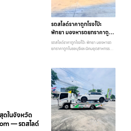
รถสไลด์ราคาถูกโรงโป๊ะ
พัทยา มองหารถยกราคาถูก
ในชลบุรีและนิคม
รถสไลด์ราคาถูกโรงโป๊ะ พัทยา มองหารถ
อุตสาหกรรม? เราไปถึงไว
ยกราคาถูกในชลบุรีและนิคมอุตสาหกรรม?
เราไปถึงไวภายใน 30 นาที ตรวจสอบพื้นที่
ภายใน 30 นาที ตรวจสอบ
บริการที่ รถสไลด์ชลบุรี.com — รถสไลด์
พื้นที่บริการที่ รถสไลด์
ชลบุรี บริการ 24 ชั่วโมง ถึงไว ปลอดภัย
ชลบุรี.com
ราคามิตรภาพ รถส…
สุดในจังหวัด
.com — รถสไลด์