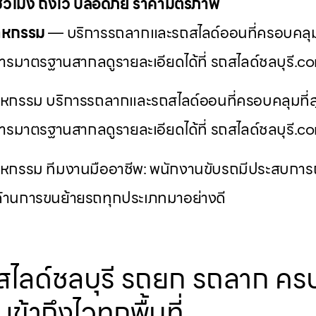
 ชั่วโมง ถึงไว ปลอดภัย ราคามิตรภาพ
สาหกรรม
— บริการรถลากและรถสไลด์ออนที่ครอบคลุมที
ิการมาตรฐานสากลดูรายละเอียดได้ที่ รถสไลด์ชลบุรี.c
หกรรม บริการรถลากและรถสไลด์ออนที่ครอบคลุมที่ส
ริการมาตรฐานสากลดูรายละเอียดได้ที่ รถสไลด์ชลบุรี
หกรรม ทีมงานมืออาชีพ: พนักงานขับรถมีประสบการณ
้านการขนย้ายรถทุกประเภทมาอย่างดี
สไลด์ชลบุรี รถยก รถลาก ค
เข้าถึงไวทุกพื้นที่