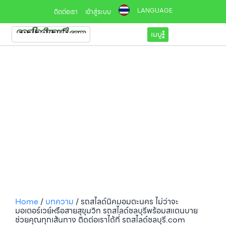
LANGUAGE
ติดต่อเรา
เข้าสู่ระบบ
เมนู
Home
/
บทความ
/
รถสไลด์นิคมอมตะนคร ไม่ว่าจะ
มอเตอร์เวย์หรือสายสุขุมวิท รถสไลด์ชลบุรีพร้อมสแตนบาย
ช่วยคุณทุกเส้นทาง ติดต่อเราได้ที่ รถสไลด์ชลบุรี.com