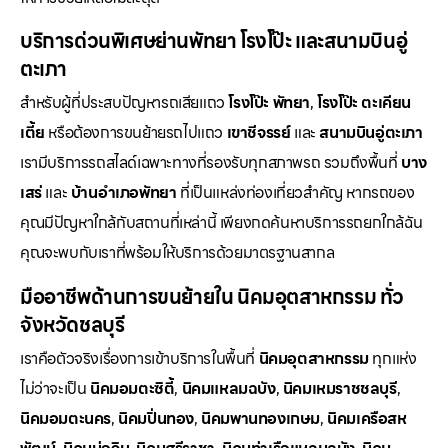
บริการด่วนพิเศษย่านพัทยา โรงโป๊ะ และสนามบินอู่
ตะเภา
สำหรับผู้ที่ประสบปัญหารถเสียแถว
โรงโป๊ะ พัทยา
,
โรงโป๊ะ ตะเคียน
เตี้ย
หรือต้องการขนย้ายรถไปแถว
เขาชีจรรย์
และ
สนามบินอู่ตะเภา
เรามีบริการรถสไลด์เฉพาะทางที่รองรับทุกสภาพรถ รวมถึงพื้นที่
บาง
เสร่
และ
บ้านอำเภอพัทยา
ที่เป็นแหล่งท่องเที่ยวสำคัญ หากรถของ
คุณมีปัญหาใกล้กับสถานที่เหล่านี้ เพียงกดค้นหาบริการรถยกใกล้ฉัน
คุณจะพบกับเราที่พร้อมให้บริการด้วยมาตรฐานสากล
มืออาชีพด้านการขนย้ายใน นิคมอุตสาหกรรม ทั่ว
จังหวัดชลบุรี
เราคือตัวจริงเรื่องการเข้าบริการในพื้นที่
นิคมอุตสาหกรรม
ทุกแห่ง
ไม่ว่าจะเป็น
นิคมอมตะซิตี้
,
นิคมแหลมฉบัง
,
นิคมเหมราชชลบุรี
,
นิคมอมตะนคร
,
นิคมปิ่นทอง
,
นิคมพานทองเกษม
,
นิคมเครือสห