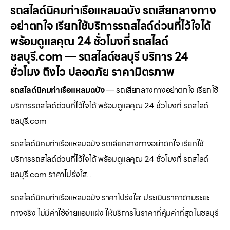
รถสไลด์นิคมท่าเรือแหลมฉบัง รถเสียกลางทาง
อย่าตกใจ เรียกใช้บริการรถสไลด์ด่วนที่ไว้ใจได้
พร้อมดูแลคุณ 24 ชั่วโมงที่ รถสไลด์
ชลบุรี.com — รถสไลด์ชลบุรี บริการ 24
ชั่วโมง ถึงไว ปลอดภัย ราคามิตรภาพ
รถสไลด์นิคมท่าเรือแหลมฉบัง
— รถเสียกลางทางอย่าตกใจ เรียกใช้
บริการรถสไลด์ด่วนที่ไว้ใจได้ พร้อมดูแลคุณ 24 ชั่วโมงที่ รถสไลด์
ชลบุรี.com
รถสไลด์นิคมท่าเรือแหลมฉบัง รถเสียกลางทางอย่าตกใจ เรียกใช้
บริการรถสไลด์ด่วนที่ไว้ใจได้ พร้อมดูแลคุณ 24 ชั่วโมงที่ รถสไลด์
ชลบุรี.com ราคาโปร่งใส…
รถสไลด์นิคมท่าเรือแหลมฉบัง ราคาโปร่งใส: ประเมินราคาตามระยะ
ทางจริง ไม่มีค่าใช้จ่ายแอบแฝง ให้บริการในราคาที่คุ้มค่าที่สุดในชลบุรี