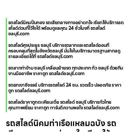
รถสไลด์นิคมปิ่นทอง รถเสียกลางทางอย่าตกใจ เรียกใช้บริการรถ
สไลด์ด่วนที่ไว้ใจได้ พร้อมดูแลคุณ 24 ชั่วโมงที่ รถสไลด์
ชลบุรี.com
รถสไลด์ศุขประยูร ชลบุรี บริการรถลากและรถสไลด์ออนที่
ครอบคลุมที่สุดในจังหวัดชลบุรี มั่นใจในบริการมาตรฐานสากลดู
รายละเอียดได้ที่ รถสไลด์ชลบุรี.com
รถลากท่าข้าม ชลบุรี เคลื่อนย้ายรถ ทุกประเภท ทั่ว ชลบุรี ด้วยทีม
งานมืออาชีพ ราคาถูก รถสไลด์ชลบุรี.com
รถยกเขาชีจรรย์ บริการรถสไลด์ 24 ชม. รวดเร็ว ปลอดภัย ราคา
ถูก รถสไลด์ชลบุรี.com
รถสไลด์ราคาถูกตะเคียนเตี้ย รถสไลด์ ชลบุรี บริการทั่วไทย
คุณภาพเยี่ยม ราคาถูก การันตีความพอใจ รถสไลด์ชลบุรี.com
รถสไลด์นิคมท่าเรือแหลมฉบัง รถ