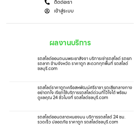
ติดต่อเรา
เข้าสู่ระบบ
ผลงานบริการ
รถสไลด์ออนถนนพระยาสัจจา บริการเช่ารถสไลด์ รถยก
รถลาก ข้ามจังหวัด ราคาถูก สะดวกทุกพื้นที่ รถสไลด์
ชลบุรี.com
รถสไลด์ราคาถูกเครือสหพัฒน์ศรีราชา รถเสียกลางทาง
อย่าตกใจ เรียกใช้บริการรถสไลด์ด่วนที่ไว้ใจได้ พร้อม
ดูแลคุณ 24 ชั่วโมงที่ รถสไลด์ชลบุรี.com
รถสไลด์ออนตลาดหนองมน บริการรถสไลด์ 24 ชม.
รวดเร็ว ปลอดภัย ราคาถูก รถสไลด์ชลบุรี.com