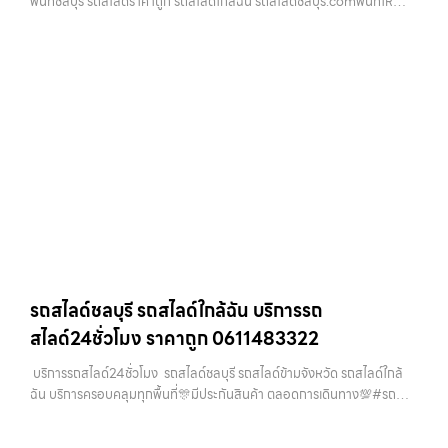
พื้นที่ชลบุรี รถสไลด์ราคาถูก รถสไลด์ใกล้ฉัน รถสไลด์ชลบุรี.comพื้นที่ให้
บริการ: รวดเร็ว ครอบคลุมทั่วทั้งจังหวัดไม่ว่าคุณจะอยู่ที่ไหน เราพร้…
รถสไลด์ชลบุรี รถสไลด์ใกล้ฉัน บริการรถ
สไลด์24ชั่วโมง ราคาถูก 0611483322
บริการรถสไลด์24ชั่วโมง รถสไลด์ชลบุรี รถสไลด์ข้ามจังหวัด รถสไลด์ใกล้
ฉัน บริการครอบคลุมทุกพื้นที่🎊มีประกันสินค้า ตลอดการเดินทาง💯#รถ
สไลด์ชลบุรี#รถสไลด์ระยอง#รถสไลด์บ่อวิน#รถสไลด์พัทยา#รถสไลด์
บางละมุง#ร…