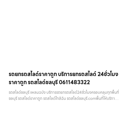
รถยกรถสไลด์ราคาถูก บริการยกรถสไลด์ 24ชั่วโมง
ราคาถูก รถสไลด์ชลบุรี 0611483322
รถสไลด์ชลบุรี แหลมฉบัง บริการรถยกรถสไลด์24ชั่วโมงครอบคลุมทุกพื้นที่
ชลบุรี รถสไลด์ราคาถูก รถสไลด์ใกล้ฉัน รถสไลด์ชลบุรี.comพื้นที่ให้บริการ:
รวดเร็ว ครอบคลุมทั่วทั้งจังหวัดไม่ว่าคุณจะอยู่ที่ไหน เราพร้อม…