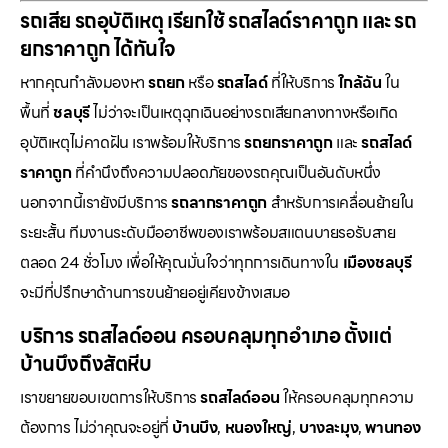
รถเสีย รถอุบัติเหตุ เรียกใช้ รถสไลด์ราคาถูก และ รถ
ยกราคาถูก ได้ทันใจ
หากคุณกำลังมองหา
รถยก
หรือ
รถสไลด์
ที่ให้บริการ
ใกล้ฉัน
ใน
พื้นที่
ชลบุรี
ไม่ว่าจะเป็นเหตุฉุกเฉินอย่างรถเสียกลางทางหรือเกิด
อุบัติเหตุไม่คาดฝัน เราพร้อมให้บริการ
รถยกราคาถูก
และ
รถสไลด์
ราคาถูก
ที่คำนึงถึงความปลอดภัยของรถคุณเป็นอันดับหนึ่ง
นอกจากนี้เรายังมีบริการ
รถลากราคาถูก
สำหรับการเคลื่อนย้ายใน
ระยะสั้น ทีมงานระดับมืออาชีพของเราพร้อมสแตนบายรอรับสาย
ตลอด 24 ชั่วโมง เพื่อให้คุณมั่นใจว่าทุกการเดินทางใน
เมืองชลบุรี
จะมีที่ปรึกษาด้านการขนย้ายอยู่เคียงข้างเสมอ
บริการ รถสไลด์ออน ครอบคลุมทุกอำเภอ ตั้งแต่
บ้านบึงถึงสัตหีบ
เราขยายขอบเขตการให้บริการ
รถสไลด์ออน
ให้ครอบคลุมทุกความ
ต้องการ ไม่ว่าคุณจะอยู่ที่
บ้านบึง
,
หนองใหญ่
,
บางละมุง
,
พานทอง