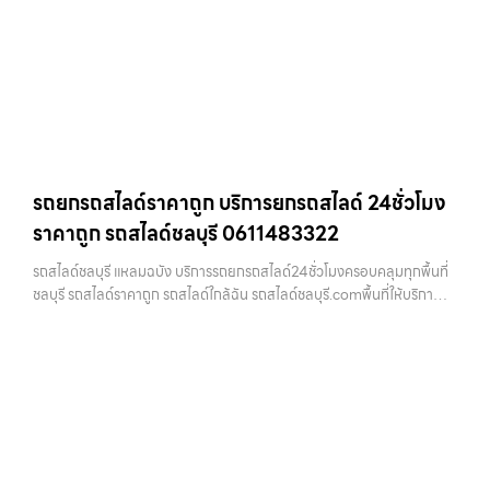
รถยกรถสไลด์ราคาถูก บริการยกรถสไลด์ 24ชั่วโมง
ราคาถูก รถสไลด์ชลบุรี 0611483322
รถสไลด์ชลบุรี แหลมฉบัง บริการรถยกรถสไลด์24ชั่วโมงครอบคลุมทุกพื้นที่
ชลบุรี รถสไลด์ราคาถูก รถสไลด์ใกล้ฉัน รถสไลด์ชลบุรี.comพื้นที่ให้บริการ:
รวดเร็ว ครอบคลุมทั่วทั้งจังหวัดไม่ว่าคุณจะอยู่ที่ไหน เราพร้อม…