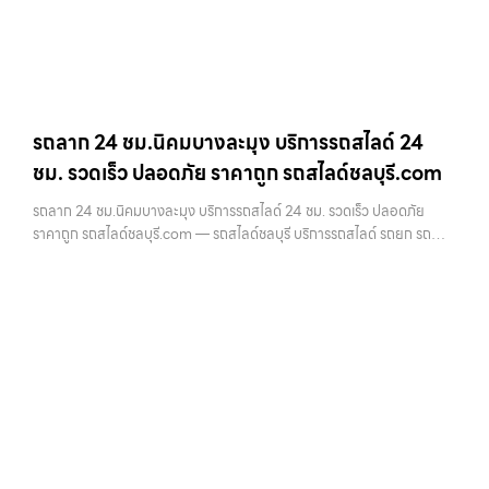
รถลาก 24 ชม.นิคมบางละมุง บริการรถสไลด์ 24
ชม. รวดเร็ว ปลอดภัย ราคาถูก รถสไลด์ชลบุรี.com
รถลาก 24 ชม.นิคมบางละมุง บริการรถสไลด์ 24 ชม. รวดเร็ว ปลอดภัย
ราคาถูก รถสไลด์ชลบุรี.com — รถสไลด์ชลบุรี บริการรถสไลด์ รถยก รถ
ลาก 24 ชม. ราคาถูก ทั่วชลบุรี พัทยา และนิคมอุตสาหกรรมใกล้เคียง รถ
ลาก 24 ชม.…