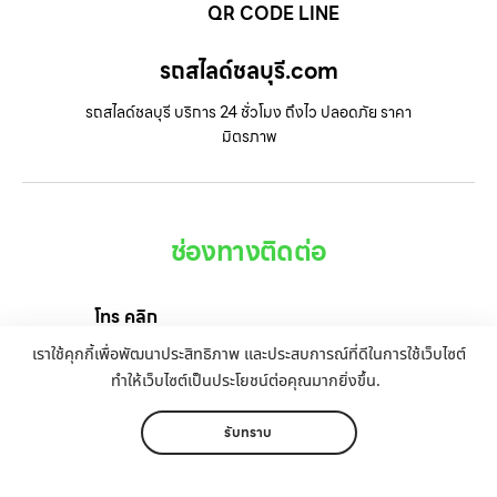
QR CODE LINE
รถสไลด์ชลบุรี.com
รถสไลด์ชลบุรี บริการ 24 ชั่วโมง ถึงไว ปลอดภัย ราคา
มิตรภาพ
ช่องทางติดต่อ
โทร คลิก
065-9240622
เราใช้คุกกี้เพื่อพัฒนาประสิทธิภาพ และประสบการณ์ที่ดีในการใช้เว็บไซต์
โทร คลิก
ทำให้เว็บไซต์เป็นประโยชน์ต่อคุณมากยิ่งขึ้น.
061-1483322
รับทราบ
แอดไลน์ คลิก
ID : yinglee3232