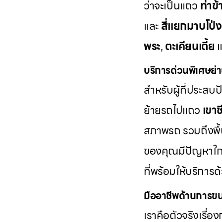
ว่าจะเป็นแถว
ท่าข้
และ
สี่แยกมาบโป่ง
พระ
,
ตะเคียนเตี้ย
แ
บริการด่วนพิเศษย่า
สำหรับผู้ที่ประส
ย้ายรถไปแถว
เขาช
สภาพรถ รวมถึงพื้
ของคุณมีปัญหาใกล
ที่พร้อมให้บริกา
มืออาชีพด้านการขนย
เราคือตัวจริงเรื่อง