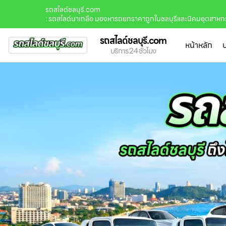
รถสไลด์ชลบุรี.com
: รถสไลด์นาเกลือ มองหารถยกราคาถูกในชลบุรีและนิคมอุตสาหกรร
รถสไลด์ชลบุรี.com
หน้าหลัก
บริการ 24 ชั่วโมง