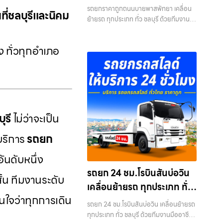
ประเภท ทั่ว ชลบุรี ด้วยทีม
รถยกราคาถูกถนนบายพาสพัทยา เคลื่อน
ี่ชลบุรีและนิคม
งานมืออาชีพ ราคาถูก รถ
ย้ายรถ ทุกประเภท ทั่ว ชลบุรี ด้วยทีมงาน
มืออาชีพ ราคาถูก รถสไลด์ชลบุรี.com —
สไลด์ชลบุรี.com
รถสไลด์ชลบุรี บริการรถสไลด์ รถยก รถ
 ทั่วทุกอำเภอ
ลาก 24 ชม. ราคาถูก ทั่วชลบุรี พัทยา และ
นิคมอุตสาหกรรมใกล…
ุรี
ไม่ว่าจะเป็น
้บริการ
รถยก
นดับหนึ่ง
รถยก 24 ชม.โรบินสันบ่อวิน
ั้น ทีมงานระดับ
เคลื่อนย้ายรถ ทุกประเภท ทั่ว
นใจว่าทุกการเดิน
ชลบุรี ด้วยทีมงานมืออาชีพ
รถยก 24 ชม.โรบินสันบ่อวิน เคลื่อนย้ายรถ
ราคาถูก รถสไลด์ชลบุรี.com
ทุกประเภท ทั่ว ชลบุรี ด้วยทีมงานมืออาชีพ