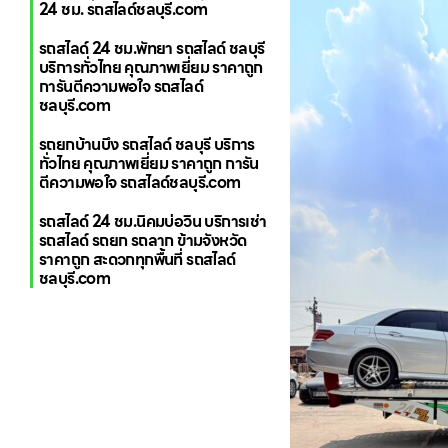
24 ชม. รถสไลด์ชลบุรี.com
รถสไลด์ 24 ชม.พัทยา รถสไลด์ ชลบุรี
บริการทั่วไทย คุณภาพเยี่ยม ราคาถูก
การันตีความพอใจ รถสไลด์
ชลบุรี.com
รถยกบ้านบึง รถสไลด์ ชลบุรี บริการ
ทั่วไทย คุณภาพเยี่ยม ราคาถูก การัน
ตีความพอใจ รถสไลด์ชลบุรี.com
รถสไลด์ 24 ชม.นิคมบ่อวิน บริการเช่า
รถสไลด์ รถยก รถลาก ข้ามจังหวัด
ราคาถูก สะดวกทุกพื้นที่ รถสไลด์
ชลบุรี.com