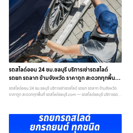
รถสไลด์ออน 24 ชม.ชลบุรี บริการเช่ารถสไลด์
รถยก รถลาก ข้ามจังหวัด ราคาถูก สะดวกทุกพื้นที่
รถสไลด์ชลบุรี.com
รถสไลด์ออน 24 ชม.ชลบุรี บริการเช่ารถสไลด์ รถยก รถลาก ข้ามจังหวัด
ราคาถูก สะดวกทุกพื้นที่ รถสไลด์ชลบุรี.com — รถสไลด์ชลบุรี บริการรถ
สไลด์ รถยก รถลาก 24 ชม. ราคาถูก ทั่วชลบุรี พัทยา และนิคมอุตสาหกรรม
ใกล…