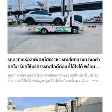
รถลากเครือสหพัฒน์ศรีราชา รถเสียกลางทางอย่า
ตกใจ เรียกใช้บริการรถสไลด์ด่วนที่ไว้ใจได้ พร้อม
ดูแลคุณ 24 ชั่วโมงที่ รถสไลด์ชลบุรี.com
รถลากเครือสหพัฒน์ศรีราชา รถเสียกลางทางอย่าตกใจ เรียกใช้บริการรถ
สไลด์ด่วนที่ไว้ใจได้ พร้อมดูแลคุณ 24 ชั่วโมงที่ รถสไลด์ชลบุรี.com — รถ
สไลด์ชลบุรี บริการ 24 ชั่วโมง ถึงไว ปลอดภัย ราคามิตรภาพ รถลากเครือ
ส…