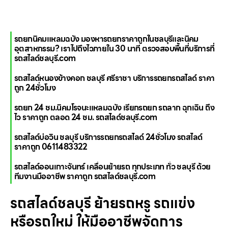
รถยกนิคมแหลมฉบัง มองหารถยกราคาถูกในชลบุรีและนิคม
อุตสาหกรรม? เราไปถึงไวภายใน 30 นาที ตรวจสอบพื้นที่บริการที่
รถสไลด์ชลบุรี.com
รถสไลด์หนองข้างคอก ชลบุรี ศรีราชา บริการรถยกรถสไลด์ ราคา
ถูก 24ชั่วโมง
รถยก 24 ชม.นิคมโรจนะแหลมฉบัง เรียกรถยก รถลาก ฉุกเฉิน ถึง
ไว ราคาถูก ตลอด 24 ชม. รถสไลด์ชลบุรี.com
รถสไลด์บ่อวิน ชลบุรี บริการรถยกรถสไลด์ 24ชั่วโมง รถสไลด์
ราคาถูก 0611483322
รถสไลด์ออนเกาะจันทร์ เคลื่อนย้ายรถ ทุกประเภท ทั่ว ชลบุรี ด้วย
ทีมงานมืออาชีพ ราคาถูก รถสไลด์ชลบุรี.com
รถสไลด์ชลบุรี ย้ายรถหรู รถแข่ง
หรือรถใหม่ ให้มืออาชีพจัดการ