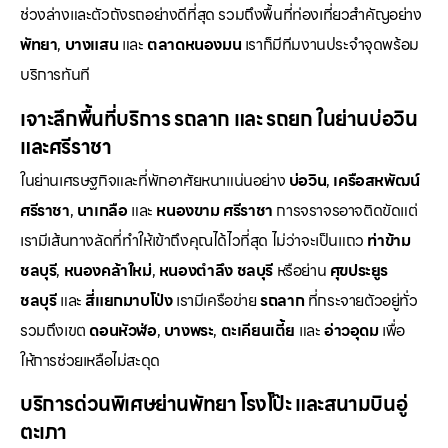
ช่วงล่างและตัวถังรถอย่างดีที่สุด รวมถึงพื้นที่ท่องเที่ยวสำคัญอย่าง
พัทยา
,
บางแสน
และ
ตลาดหนองมน
เราก็มีทีมงานประจำจุดพร้อม
บริการทันที
เจาะลึกพื้นที่บริการ รถลาก และ รถยก ในย่านบ่อวิน
และศรีราชา
ในย่านเศรษฐกิจและที่พักอาศัยหนาแน่นอย่าง
บ่อวิน
,
เครือสหพัฒน์
ศรีราชา
,
นาเกลือ
และ
หนองขาม ศรีราชา
การจราจรอาจติดขัดแต่
เรามีเส้นทางลัดที่ทำให้เข้าถึงคุณได้ไวที่สุด ไม่ว่าจะเป็นแถว
ท่าข้าม
ชลบุรี
,
หนองคล้าใหม่
,
หนองตำลึง ชลบุรี
หรือย่าน
ศุขประยูร
ชลบุรี
และ
สี่แยกมาบโป่ง
เรามีเครือข่าย
รถลาก
ที่กระจายตัวอยู่ทั่ว
รวมถึงเขต
ดอนหัวฬ่อ
,
บางพระ
,
ตะเคียนเตี้ย
และ
อ่าวอุดม
เพื่อ
ให้การช่วยเหลือไม่สะดุด
บริการด่วนพิเศษย่านพัทยา โรงโป๊ะ และสนามบินอู่
ตะเภา