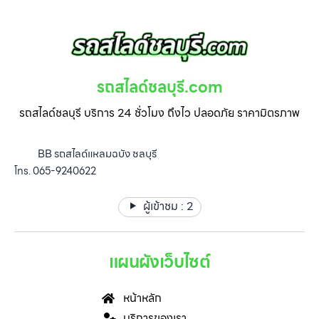
รถสไลด์ชลบุรี.com
รถสไลด์ชลบุรี บริการ 24 ชั่วโมง ถึงไว ปลอดภัย ราคามิตรภาพ
BB รถสไลด์แหลมฉบัง ชลบุรี
โทร. 065-9240622
ผู้เข้าชม :
2
แผนผังเว็บไซต์
หน้าหลัก
บริการของเรา