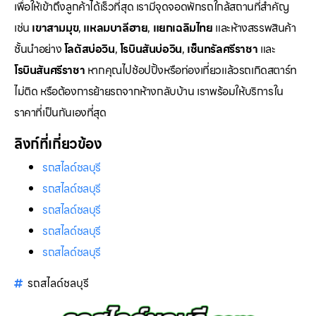
เพื่อให้เข้าถึงลูกค้าได้เร็วที่สุด เรามีจุดจอดพักรถใกล้สถานที่สำคัญ
เช่น
เขาสามมุข
,
แหลมบาลีฮาย
,
แยกเฉลิมไทย
และห้างสรรพสินค้า
ชั้นนำอย่าง
โลตัสบ่อวิน
,
โรบินสัน
บ่อวิน
,
เซ็นทรัลศรีราชา
และ
โรบินสันศรีราชา
หากคุณไปช้อปปิ้งหรือท่องเที่ยวแล้วรถเกิดสตาร์ท
ไม่ติด หรือต้องการย้ายรถจากห้างกลับบ้าน เราพร้อมให้บริการใน
ราคาที่เป็นกันเองที่สุด
ลิงก์ที่เกี่ยวข้อง
รถสไลด์ชลบุรี
รถสไลด์ชลบุรี
รถสไลด์ชลบุรี
รถสไลด์ชลบุรี
รถสไลด์ชลบุรี
รถสไลด์ชลบุรี