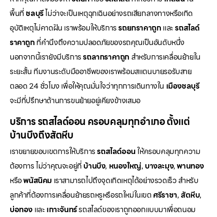
พื้นที่
ชลบุรี
ไม่ว่าจะเป็นเหตุฉุกเฉินอย่างรถเสียกลางทางหรือเกิด
อุบัติเหตุไม่คาดฝัน เราพร้อมให้บริการ
รถยกราคาถูก
และ
รถสไลด์
ราคาถูก
ที่คำนึงถึงความปลอดภัยของรถคุณเป็นอันดับหนึ่ง
นอกจากนี้เรายังมีบริการ
รถลากราคาถูก
สำหรับการเคลื่อนย้ายใน
ระยะสั้น ทีมงานระดับมืออาชีพของเราพร้อมสแตนบายรอรับสาย
ตลอด 24 ชั่วโมง เพื่อให้คุณมั่นใจว่าทุกการเดินทางใน
เมืองชลบุรี
จะมีที่ปรึกษาด้านการขนย้ายอยู่เคียงข้างเสมอ
บริการ รถสไลด์ออน ครอบคลุมทุกอำเภอ ตั้งแต่
บ้านบึงถึงสัตหีบ
เราขยายขอบเขตการให้บริการ
รถสไลด์ออน
ให้ครอบคลุมทุกความ
ต้องการ ไม่ว่าคุณจะอยู่ที่
บ้านบึง
,
หนองใหญ่
,
บางละมุง
,
พานทอง
หรือ
พนัสนิคม
เราสามารถไปถึงจุดเกิดเหตุได้อย่างรวดเร็ว สำหรับ
ลูกค้าที่ต้องการเคลื่อนย้ายรถหรูหรือรถใหม่ในเขต
ศรีราชา
,
สัตหีบ
,
บ่อทอง
และ
เกาะจันทร์
รถสไลด์ของเราถูกออกแบบมาเพื่อถนอม