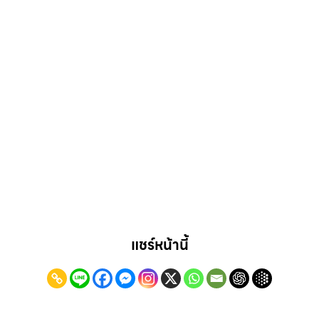
แชร์หน้านี้