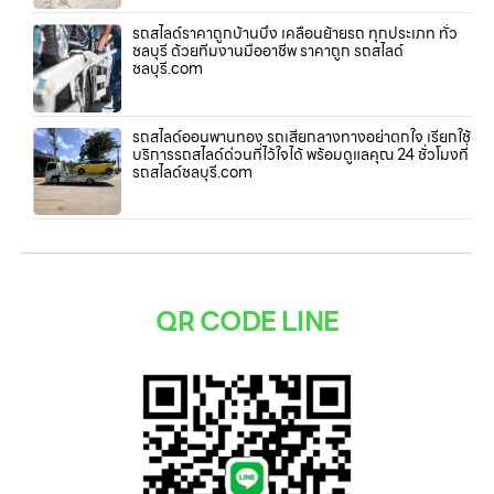
รถสไลด์ราคาถูกบ้านบึง เคลื่อนย้ายรถ ทุกประเภท ทั่ว
ชลบุรี ด้วยทีมงานมืออาชีพ ราคาถูก รถสไลด์
ชลบุรี.com
รถสไลด์ออนพานทอง รถเสียกลางทางอย่าตกใจ เรียกใช้
บริการรถสไลด์ด่วนที่ไว้ใจได้ พร้อมดูแลคุณ 24 ชั่วโมงที่
รถสไลด์ชลบุรี.com
QR CODE LINE