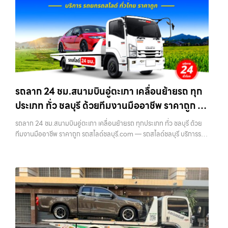
รถลาก 24 ชม.สนามบินอู่ตะเภา เคลื่อนย้ายรถ ทุก
ประเภท ทั่ว ชลบุรี ด้วยทีมงานมืออาชีพ ราคาถูก รถ
สไลด์ชลบุรี.com
รถลาก 24 ชม.สนามบินอู่ตะเภา เคลื่อนย้ายรถ ทุกประเภท ทั่ว ชลบุรี ด้วย
ทีมงานมืออาชีพ ราคาถูก รถสไลด์ชลบุรี.com — รถสไลด์ชลบุรี บริการรถ
สไลด์ รถยก รถลาก 24 ชม. ราคาถูก ทั่วชลบุรี พัทยา และนิคมอุตสาหกร
รมใ…