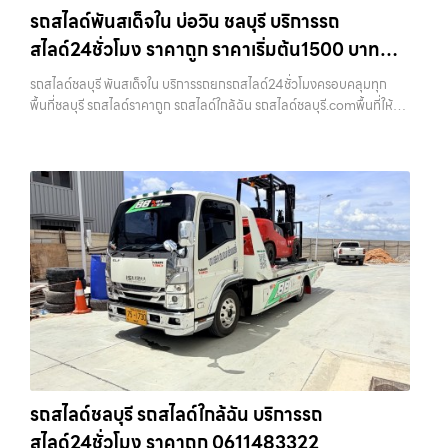
รถสไลด์พันสเด็จใน บ่อวิน ชลบุรี บริการรถ
สไลด์24ชั่วโมง ราคาถูก ราคาเริ่มต้น1500 บาท
0611483322
รถสไลด์ชลบุรี พันสเด็จใน บริการรถยกรถสไลด์24ชั่วโมงครอบคลุมทุก
พื้นที่ชลบุรี รถสไลด์ราคาถูก รถสไลด์ใกล้ฉัน รถสไลด์ชลบุรี.comพื้นที่ให้
บริการ: รวดเร็ว ครอบคลุมทั่วทั้งจังหวัดไม่ว่าคุณจะอยู่ที่ไหน เราพร้…
รถสไลด์ชลบุรี รถสไลด์ใกล้ฉัน บริการรถ
สไลด์24ชั่วโมง ราคาถูก 0611483322