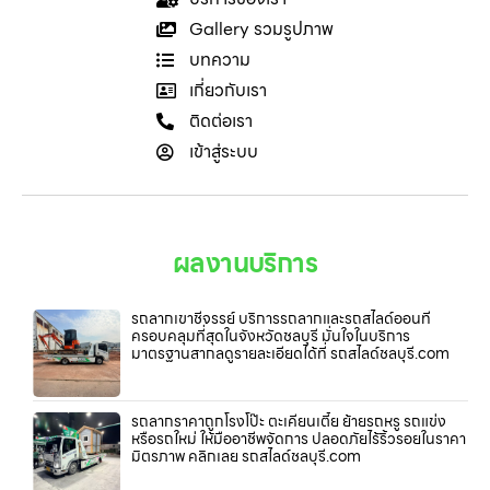
Gallery รวมรูปภาพ
บทความ
เกี่ยวกับเรา
ติดต่อเรา
เข้าสู่ระบบ
ผลงานบริการ
รถลากเขาชีจรรย์ บริการรถลากและรถสไลด์ออนที่
ครอบคลุมที่สุดในจังหวัดชลบุรี มั่นใจในบริการ
มาตรฐานสากลดูรายละเอียดได้ที่ รถสไลด์ชลบุรี.com
รถลากราคาถูกโรงโป๊ะ ตะเคียนเตี้ย ย้ายรถหรู รถแข่ง
หรือรถใหม่ ให้มืออาชีพจัดการ ปลอดภัยไร้ริ้วรอยในราคา
มิตรภาพ คลิกเลย รถสไลด์ชลบุรี.com