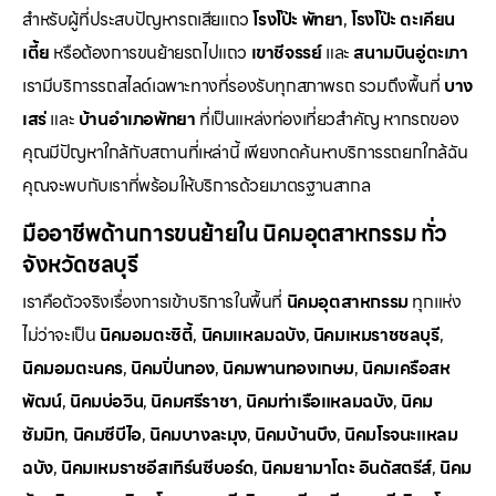
สำหรับผู้ที่ประสบปัญหารถเสียแถว
โรงโป๊ะ พัทยา
,
โรงโป๊ะ ตะเคียน
เตี้ย
หรือต้องการขนย้ายรถไปแถว
เขาชีจรรย์
และ
สนามบินอู่ตะเภา
เรามีบริการรถสไลด์เฉพาะทางที่รองรับทุกสภาพรถ รวมถึงพื้นที่
บาง
เสร่
และ
บ้านอำเภอพัทยา
ที่เป็นแหล่งท่องเที่ยวสำคัญ หากรถของ
คุณมีปัญหาใกล้กับสถานที่เหล่านี้ เพียงกดค้นหาบริการรถยกใกล้ฉัน
คุณจะพบกับเราที่พร้อมให้บริการด้วยมาตรฐานสากล
มืออาชีพด้านการขนย้ายใน นิคมอุตสาหกรรม ทั่ว
จังหวัดชลบุรี
เราคือตัวจริงเรื่องการเข้าบริการในพื้นที่
นิคมอุตสาหกรรม
ทุกแห่ง
ไม่ว่าจะเป็น
นิคมอมตะซิตี้
,
นิคมแหลมฉบัง
,
นิคมเหมราชชลบุรี
,
นิคมอมตะนคร
,
นิคมปิ่นทอง
,
นิคมพานทองเกษม
,
นิคมเครือสห
พัฒน์
,
นิคมบ่อวิน
,
นิคมศรีราชา
,
นิคมท่าเรือแหลมฉบัง
,
นิคม
ซัมมิท
,
นิคมซีบีไอ
,
นิคมบางละมุง
,
นิคมบ้านบึง
,
นิคมโรจนะแหลม
ฉบัง
,
นิคมเหมราชอีสเทิร์นซีบอร์ด
,
นิคมยามาโตะ อินดัสตรีส์
,
นิคม