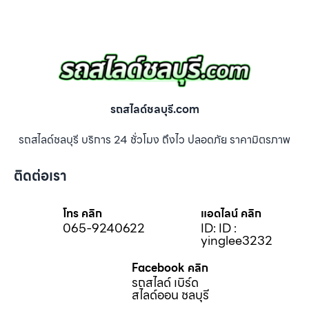
รถสไลด์ชลบุรี.com
รถสไลด์ชลบุรี บริการ 24 ชั่วโมง ถึงไว ปลอดภัย ราคามิตรภาพ
ติดต่อเรา
โทร คลิก
แอดไลน์ คลิก
065-9240622
ID: ID :
yinglee3232
Facebook คลิก
รถสไลด์ เบิร์ด
สไลด์ออน ชลบุรี