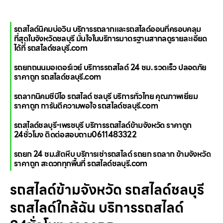
รถสไลด์นิคมบ่อวิน บริการรถลากและรถสไลด์ออนที่ครอบคลุม
ที่สุดในจังหวัดชลบุรี มั่นใจในบริการมาตรฐานสากลดูรายละเอียด
ได้ที่ รถสไลด์ชลบุรี.com
รถยกถนนมอเตอร์เวย์ บริการรถสไลด์ 24 ชม. รวดเร็ว ปลอดภัย
ราคาถูก รถสไลด์ชลบุรี.com
รถลากนิคมซีบีไอ รถสไลด์ ชลบุรี บริการทั่วไทย คุณภาพเยี่ยม
ราคาถูก การันตีความพอใจ รถสไลด์ชลบุรี.com
รถสไลด์ชลบุรี-เพรชบุรี บริการรถสไลด์ข้ามจังหวัด ราคาถูก
24ชั่วโมง ติดต่อสอบถาม0611483322
รถยก 24 ชม.สัตหีบ บริการเช่ารถสไลด์ รถยก รถลาก ข้ามจังหวัด
ราคาถูก สะดวกทุกพื้นที่ รถสไลด์ชลบุรี.com
รถสไลด์ข้ามจังหวัด รถสไลด์ชลบุรี
รถสไลด์ใกล้ฉัน บริการรถสไลด์