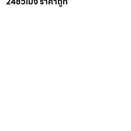
24ชั่วโมง ราคาถูก