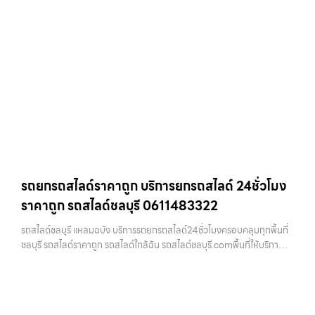
รถยกรถสไลด์ราคาถูก บริการยกรถสไลด์ 24ชั่วโมง
ราคาถูก รถสไลด์ชลบุรี 0611483322
รถสไลด์ชลบุรี แหลมฉบัง บริการรถยกรถสไลด์24ชั่วโมงครอบคลุมทุกพื้นที่
ชลบุรี รถสไลด์ราคาถูก รถสไลด์ใกล้ฉัน รถสไลด์ชลบุรี.comพื้นที่ให้บริการ:
รวดเร็ว ครอบคลุมทั่วทั้งจังหวัดไม่ว่าคุณจะอยู่ที่ไหน เราพร้อม…