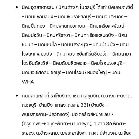
นิคมอุตสาหกรรม / นิคมต่าง ๆ ในชลบุรี ได้แก่: นิคมอมตะซิตี้
– นิคมแหลมฉบัง – นิคมเหมราชชลบุรี – นิคมอมตะนคร –
นิคมปิ่นทอง – นิคมพานทองเกษม – นิคมเครือสหพัฒน์ –
นิคมบ่อวิน – นิคมศรีราชา – นิคมท่าเรือแหลมฉบัง – นิคม
ซัมมิท – นิคมซีบีไอ – นิคมบางละมุง – นิคมบ้านบึง – นิคม
โรจนะแหลมฉบัง – นิคมเหมราชอีสเทิร์นซีบอร์ด – นิคมยามา
โตะ อินดัสตรีส์ – นิคมดับบลิวเอชเอ – นิคมโรจนะชลบุรี –
นิคมเอเชียคลีน ชลบุรี – นิคมโรจนะ หนองใหญ่ – นิคม
WHA
ถนนสายหลักที่เราให้บริการ เช่น ถ.สุขุมวิท, ถ.บางนา–ตราด,
ถ.ชลบุรี–บ้านบึง–แกลง, ถ.สาย 331 (บ้านบึง–
พนมสารคาม–ปลวกแดง), มอเตอร์เวย์หมายเลข 7
(กรุงเทพฯ–ชลบุรี–พัทยา–มาบตาพุด), ถ.สาย 36 พัทยา–
ระยอง, ถ.ข้าวหลาม, ถ.พระยาสัจจา, ถ.เจตน์จำนงค์, ถ.เลี่ยง