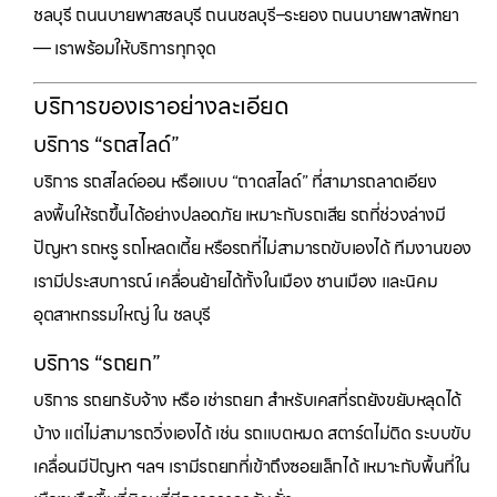
ชลบุรี ถนนบายพาสชลบุรี ถนนชลบุรี–ระยอง ถนนบายพาสพัทยา
— เราพร้อมให้บริการทุกจุด
บริการของเราอย่างละเอียด
บริการ “รถสไลด์”
บริการ
รถสไลด์ออน
หรือแบบ “ถาดสไลด์” ที่สามารถลาดเอียง
ลงพื้นให้รถขึ้นได้อย่างปลอดภัย เหมาะกับรถเสีย รถที่ช่วงล่างมี
ปัญหา รถหรู รถโหลดเตี้ย หรือรถที่ไม่สามารถขับเองได้ ทีมงานของ
เรามีประสบการณ์ เคลื่อนย้ายได้ทั้งในเมือง ชานเมือง และนิคม
อุตสาหกรรมใหญ่ ใน ชลบุรี
บริการ “รถยก”
บริการ
รถยกรับจ้าง
หรือ
เช่ารถยก
สำหรับเคสที่รถยังขยับหลุดได้
บ้าง แต่ไม่สามารถวิ่งเองได้ เช่น รถแบตหมด สตาร์ตไม่ติด ระบบขับ
เคลื่อนมีปัญหา ฯลฯ เรามีรถยกที่เข้าถึงซอยเล็กได้ เหมาะกับพื้นที่ใน