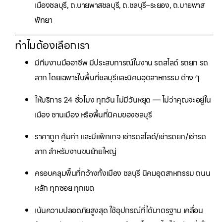
เมืองชลบุรี, ถ.บายพาสชลบุรี, ถ.ชลบุรี–ระยอง, ถ.บายพาส
พัทยา
ทำไมต้องเลือกเรา
มีทีมงานมืออาชีพ มีประสบการณ์ในงาน
รถสไลด์ รถยก รถ
ลาก
โดยเฉพาะในพื้นที่ชลบุรีและนิคมอุตสาหกรรม ต่าง ๆ
ให้บริการ
24 ชั่วโมง
ทุกวัน ไม่มีวันหยุด — ไม่ว่าคุณจะอยู่ใน
เมือง ชานเมือง หรือพื้นที่นิคมของชลบุรี
ราคาถูก คุ้มค่า และมีแพ็กเกจ
เช่ารถสไลด์/เช่ารถยก/เช่ารถ
ลาก
สำหรับงานขนย้ายใหญ่
ครอบคลุมพื้นที่กว้างทั้งเมือง ชลบุรี นิคมอุตสาหกรรม ถนน
หลัก ทุกซอย ทุกเขต
เน้นความปลอดภัยสูงสุด ใช้อุปกรณ์ที่ได้มาตรฐาน เคลื่อน