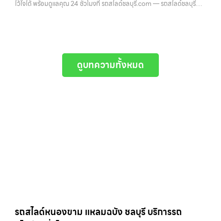
ไว้ใจได้ พร้อมดูแลคุณ 24 ชั่วโมงที่ รถสไลด์ชลบุรี.com — รถสไลด์ชลบุรี
บริการ 24 ชั่วโมง ถึงไว ปลอดภัย ราคามิตรภาพ รถยกนิคมบ้านบึง —
รถ…
ดูบทความทั้งหมด
รถสไลด์หนองขาม แหลมฉบัง ชลบุรี บริการรถ