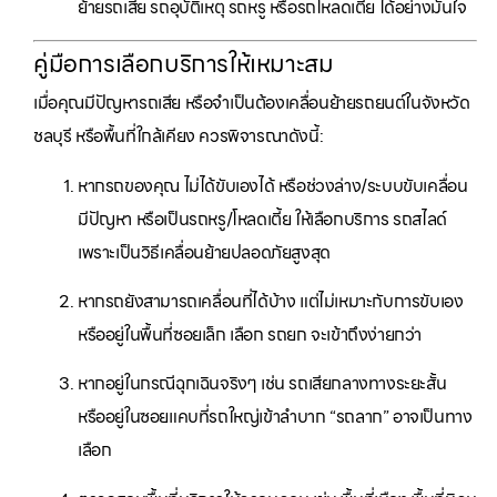
ย้ายรถเสีย รถอุบัติเหตุ รถหรู หรือรถโหลดเตี้ย ได้อย่างมั่นใจ
คู่มือการเลือกบริการให้เหมาะสม
เมื่อคุณมีปัญหารถเสีย หรือจำเป็นต้องเคลื่อนย้ายรถยนต์ในจังหวัด
ชลบุรี หรือพื้นที่ใกล้เคียง ควรพิจารณาดังนี้:
หากรถของคุณ
ไม่ได้ขับเองได้
หรือช่วงล่าง/ระบบขับเคลื่อน
มีปัญหา หรือเป็นรถหรู/โหลดเตี้ย ให้เลือกบริการ
รถสไลด์
เพราะเป็นวิธีเคลื่อนย้ายปลอดภัยสูงสุด
หากรถยังสามารถเคลื่อนที่ได้บ้าง แต่ไม่เหมาะกับการขับเอง
หรืออยู่ในพื้นที่ซอยเล็ก เลือก
รถยก
จะเข้าถึงง่ายกว่า
หากอยู่ในกรณีฉุกเฉินจริงๆ เช่น รถเสียกลางทางระยะสั้น
หรืออยู่ในซอยแคบที่รถใหญ่เข้าลำบาก “รถลาก” อาจเป็นทาง
เลือก