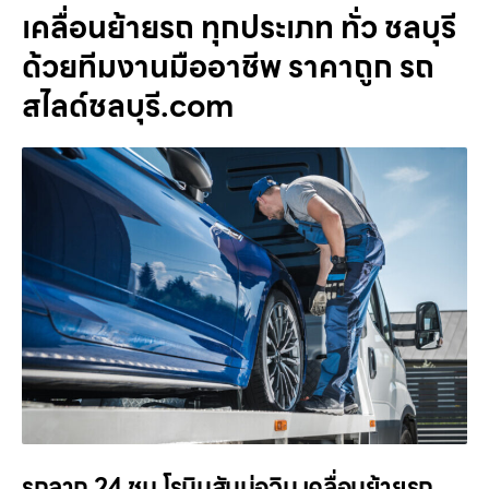
เคลื่อนย้ายรถ ทุกประเภท ทั่ว ชลบุรี
ด้วยทีมงานมืออาชีพ ราคาถูก รถ
สไลด์ชลบุรี.com
รถลาก 24 ชม.โรบินสันบ่อวิน เคลื่อนย้ายรถ