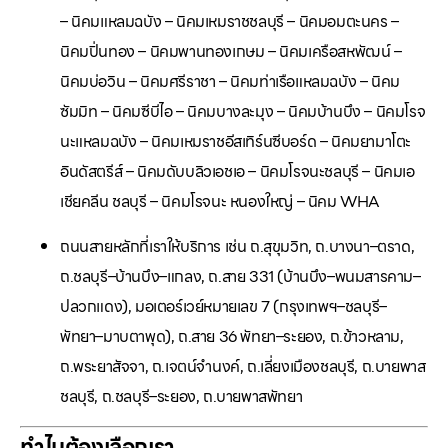
– นิคมแหลมฉบัง – นิคมเหมราชชลบุรี – นิคมอมตะนคร –
นิคมปิ่นทอง – นิคมพานทองเกษม – นิคมเครือสหพัฒน์ –
นิคมบ่อวิน – นิคมศรีราชา – นิคมท่าเรือแหลมฉบัง – นิคม
ซัมมิท – นิคมซีบีไอ – นิคมบางละมุง – นิคมบ้านบึง – นิคมโรจ
นะแหลมฉบัง – นิคมเหมราชอีสเทิร์นซีบอร์ด – นิคมยามาโตะ
อินดัสตรีส์ – นิคมดับบลิวเอชเอ – นิคมโรจนะชลบุรี – นิคมเอ
เชียคลีน ชลบุรี – นิคมโรจนะ หนองใหญ่ – นิคม WHA
ถนนสายหลักที่เราให้บริการ เช่น ถ.สุขุมวิท, ถ.บางนา–ตราด,
ถ.ชลบุรี–บ้านบึง–แกลง, ถ.สาย 331 (บ้านบึง–พนมสารคาม–
ปลวกแดง), มอเตอร์เวย์หมายเลข 7 (กรุงเทพฯ–ชลบุรี–
พัทยา–มาบตาพุด), ถ.สาย 36 พัทยา–ระยอง, ถ.ข้าวหลาม,
ถ.พระยาสัจจา, ถ.เจตน์จำนงค์, ถ.เลี่ยงเมืองชลบุรี, ถ.บายพาส
ชลบุรี, ถ.ชลบุรี–ระยอง, ถ.บายพาสพัทยา
ทำไมต้องเลือกเรา