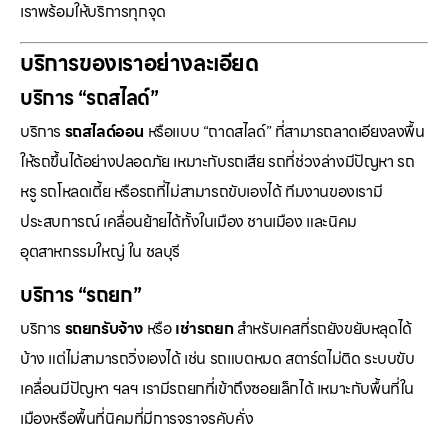
เราพร้อมให้บริการทุกจุด
บริการของเราอย่างละเอียด
บริการ “รถสไลด์”
บริการ
รถสไลด์ออน
หรือแบบ “ถาดสไลด์” ที่สามารถลาดเอียงลงพื้น
ให้รถขึ้นได้อย่างปลอดภัย เหมาะกับรถเสีย รถที่ช่วงล่างมีปัญหา รถ
หรู รถโหลดเตี้ย หรือรถที่ไม่สามารถขับเองได้ ทีมงานของเรามี
ประสบการณ์ เคลื่อนย้ายได้ทั้งในเมือง ชานเมือง และนิคม
อุตสาหกรรมใหญ่ ใน ชลบุรี
บริการ “รถยก”
บริการ
รถยกรับจ้าง
หรือ
เช่ารถยก
สำหรับเคสที่รถยังขยับหลุดได้
บ้าง แต่ไม่สามารถวิ่งเองได้ เช่น รถแบตหมด สตาร์ตไม่ติด ระบบขับ
เคลื่อนมีปัญหา ฯลฯ เรามีรถยกที่เข้าถึงซอยเล็กได้ เหมาะกับพื้นที่ใน
เมืองหรือพื้นที่นิคมที่มีการจราจรคับคั่ง