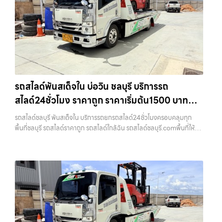
รถสไลด์พันสเด็จใน บ่อวิน ชลบุรี บริการรถ
สไลด์24ชั่วโมง ราคาถูก ราคาเริ่มต้น1500 บาท
0611483322
รถสไลด์ชลบุรี พันสเด็จใน บริการรถยกรถสไลด์24ชั่วโมงครอบคลุมทุก
พื้นที่ชลบุรี รถสไลด์ราคาถูก รถสไลด์ใกล้ฉัน รถสไลด์ชลบุรี.comพื้นที่ให้
บริการ: รวดเร็ว ครอบคลุมทั่วทั้งจังหวัดไม่ว่าคุณจะอยู่ที่ไหน เราพร้…