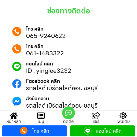
ช่องทางติดต่อ
โทร คลิก
065-9240622
โทร คลิก
061-1483322
แอดไลน์ คลิก
ID : yinglee3232
Facebook คลิก
รถสไลด์ เบิร์ดสไลด์ออน ชลบุรี
ส่งข้อความ
รถสไลด์ เบิร์ดสไลด์ออน ชลบุรี
TIKTOK
หน้าหลัก
เมนู
ติดต่อ
แชร์
เพิ่มเติม
bird_slide_on
โทร คลิก
แอดไลน์ คลิก