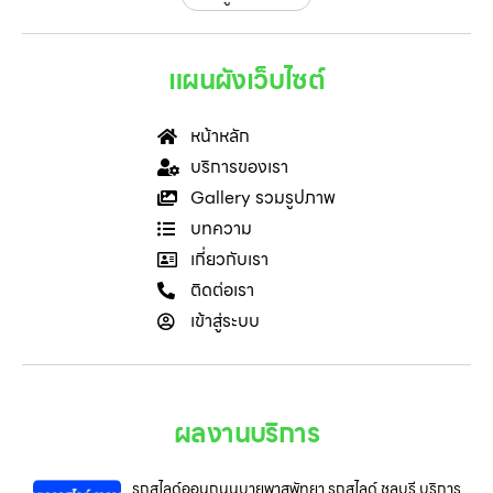
แผนผังเว็บไซต์
หน้าหลัก
บริการของเรา
Gallery รวมรูปภาพ
บทความ
เกี่ยวกับเรา
ติดต่อเรา
เข้าสู่ระบบ
ผลงานบริการ
รถสไลด์ออนถนนบายพาสพัทยา รถสไลด์ ชลบุรี บริการ