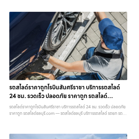
อุตสาหก…
รถสไลด์ราคาถูกโรบินสันศรีราชา บริการรถสไลด์
24 ชม. รวดเร็ว ปลอดภัย ราคาถูก รถสไลด์
ชลบุรี.com
รถสไลด์ราคาถูกโรบินสันศรีราชา บริการรถสไลด์ 24 ชม. รวดเร็ว ปลอดภัย
ราคาถูก รถสไลด์ชลบุรี.com — รถสไลด์ชลบุรี บริการรถสไลด์ รถยก รถ
ลาก 24 ชม. ราคาถูก ทั่วชลบุรี พัทยา และนิคมอุตสาหกรรมใกล้เคียง รถ
สไลด์…