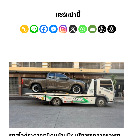
แชร์หน้านี้
รถสไลด์ราคาถูกนิคมบ้านบึง บริการรถลากและรถ