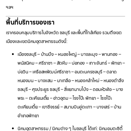
ฯลฯ
พื้นที่บริการของเรา
เราครอบคลุมบริการในจังหวัด ชลบุรี และพื้นที่ใกล้เคียง รวมถึงเขต
เมืองและเขตนิคมอุตสาหกรรมดังนี้:
เมืองชลบุรี – บ้านบึง – หนองใหญ่ – บางละมุง – พานทอง –
พนัสนิคม – ศรีราชา – สัตหีบ – บ่อทอง – เกาะจันทร์ – พัทยา –
บ่อวิน – เครือสหพัฒน์ศรีราชา – อมตะนครชลบุรี – ตลาด
หนองมน – บางแสน – นาเกลือ – หนองคล้าใหม่ – หนองตำลึง
ชลบุรี – ศุขประยูร ชลบุรี – สี่แยกมาบโป่ง – ดอนหัวฬ่อ – บาง
พระ – ตะเคียนเตี้ย – อ่าวอุดม – โรงโป๊ะ พัทยา – โรงโป๊ะ
ตะเคียนเตี้ย – เขาชีจรรย์ – สนามบินอู่ตะเภา – บางเสร่ – บ้าน
อำเภอพัทยา
นิคมอุตสาหกรรม / นิคมต่าง ๆ ในชลบุรี ได้แก่: นิคมอมตะซิตี้