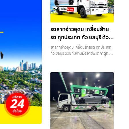
รถลากอ่าวอุดม เคลื่อนย้าย
รถ ทุกประเภท ทั่ว ชลบุรี ด้วย
ทีมงานมืออาชีพ ราคาถูก รถ
รถลากอ่าวอุดม เคลื่อนย้ายรถ ทุกประเภท
สไลด์ชลบุรี.com
ทั่ว ชลบุรี ด้วยทีมงานมืออาชีพ ราคาถูก รถ
สไลด์ชลบุรี.com — รถสไลด์ชลบุรี บริการ
รถสไลด์ รถยก รถลาก 24 ชม. ราคาถูก ทั่ว
ชลบุรี พัทยา และนิคมอุตสาหกรรมใกล้
เคียง รถลาก…