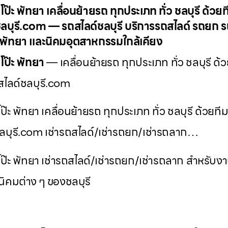
๊ะ พัทยา เคลื่อนย้ายรถ ทุกประเภท ทั่ว ชลบุรี ด้ว
ชลบุรี.com — รถสไลด์ชลบุรี บริการรถสไลด์ รถยก 
รี พัทยา และนิคมอุตสาหกรรมใกล้เคียง
ป๊ะ พัทยา
— เคลื่อนย้ายรถ ทุกประเภท ทั่ว ชลบุรี ด้
สไลด์ชลบุรี.com
๊ะ พัทยา เคลื่อนย้ายรถ ทุกประเภท ทั่ว ชลบุรี ด้วยท
ลบุรี.com เช่ารถสไลด์/เช่ารถยก/เช่ารถลาก…
ป๊ะ พัทยา เช่ารถสไลด์/เช่ารถยก/เช่ารถลาก สำหรับง
 นิคมต่าง ๆ ของชลบุรี