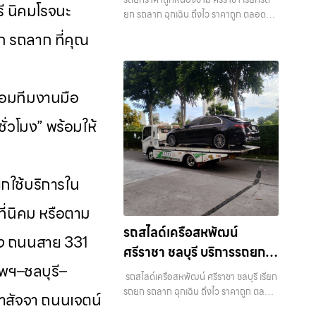
รี นิคมโรจนะ
24 ชม. รถสไลด์ชลบุรี.com
ยก รถลาก ฉุกเฉิน ถึงไว ราคาถูก ตลอด
24 ชม. รถสไลด์ชลบุรี.com — รถสไลด์
ก รถลาก ที่คุณ
ชลบุรี บริการรถสไลด์ รถยก รถลาก 24 ชม.
ราคาถูก ทั่วชลบุรี พัทยา และนิคม
อุตสาหกรรมใกล้เคียง รถยกร…
ร้อมทีมงานมือ
ั่วโมง” พร้อมให้
ียกใช้บริการใน
ที่นิคม หรือตาม
รถสไลด์เครือสหพัฒน์
ลง ถนนสาย 331
ศรีราชา ชลบุรี บริการรถยก
พฯ–ชลบุรี–
รถสไลด์ 24ชั่วโมง ราคาถูก
รถสไลด์เครือสหพัฒน์ ศรีราชา ชลบุรี เรียก
0611483322
รถยก รถลาก ฉุกเฉิน ถึงไว ราคาถูก ตลอด
สัจจา ถนนเจตน์
24 ชม. รถสไลด์ชลบุรี บริการรถสไลด์