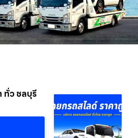
ทั่ว ชลบุรี