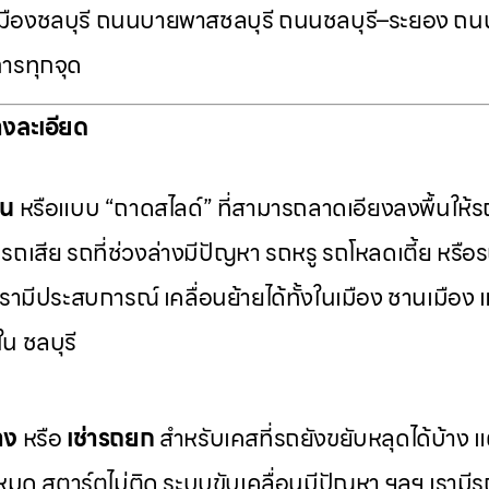
งเมืองชลบุรี ถนนบายพาสชลบุรี ถนนชลบุรี–ระยอง 
การทุกจุด
างละเอียด
อน
หรือแบบ “ถาดสไลด์” ที่สามารถลาดเอียงลงพื้นให้รถข
ถเสีย รถที่ช่วงล่างมีปัญหา รถหรู รถโหลดเตี้ย หรือร
รามีประสบการณ์ เคลื่อนย้ายได้ทั้งในเมือง ชานเมือง 
น ชลบุรี
าง
หรือ
เช่ารถยก
สำหรับเคสที่รถยังขยับหลุดได้บ้าง แต
หมด สตาร์ตไม่ติด ระบบขับเคลื่อนมีปัญหา ฯลฯ เรามีร