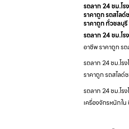
รถลาก 24 ชม.โรงโป
ราคาถูก รถสไลด์
ราคาถูก ทั่วชลบุ
รถลาก 24 ชม.โรงโ
อาชีพ ราคาถูก รถ
รถลาก 24 ชม.โรงโป
ราคาถูก รถสไลด์ช
รถลาก 24 ชม.โรงโ
เครื่องจักรหนักใน