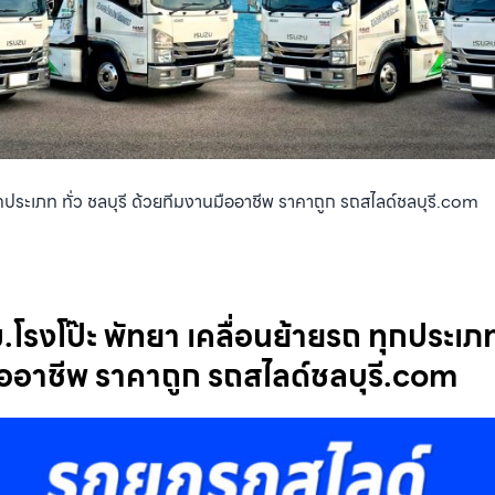
กประเภท ทั่ว ชลบุรี ด้วยทีมงานมืออาชีพ ราคาถูก รถสไลด์ชลบุรี.com
รงโป๊ะ พัทยา เคลื่อนย้ายรถ ทุกประเภท 
ออาชีพ ราคาถูก รถสไลด์ชลบุรี.com