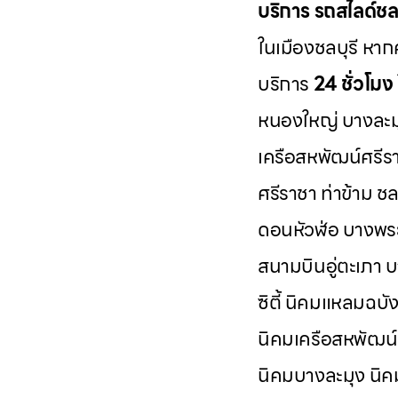
บริการ รถสไลด์ชล
ในเมืองชลบุรี หาก
บริการ
24 ชั่วโมง
หนองใหญ่ บางละมุ
เครือสหพัฒน์ศรี
ศรีราชา ท่าข้าม ชล
ดอนหัวฬ่อ บางพระ ต
สนามบินอู่ตะเภา บา
ซิตี้ นิคมแหลมฉบ
นิคมเครือสหพัฒน์ 
นิคมบางละมุง นิค